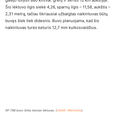
galėjo išvysti 880 km/val. greitį ir skristi 12 km aukštyje.
Šio lėktuvo ilgis siekė 4,26, sparnų ilgis – 11,58, aukštis –
2,31 metrą, tačiau tikriausiai užbaigtas naikintuvas būtų
buvęs šiek tiek didesnis. Buvo planuojama, kad šis
naikintuvas turės keturis 12,7 mm kulkosvaidžius.
XP-79B buvo išties keistas lėktuvas. (
USAAF, Wikimedia
)