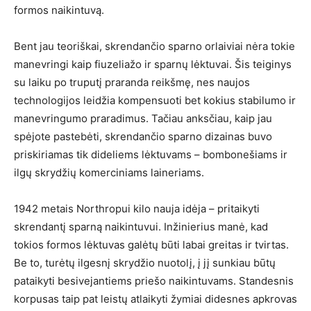
formos naikintuvą.
Bent jau teoriškai, skrendančio sparno orlaiviai nėra tokie
manevringi kaip fiuzeliažo ir sparnų lėktuvai. Šis teiginys
su laiku po truputį praranda reikšmę, nes naujos
technologijos leidžia kompensuoti bet kokius stabilumo ir
manevringumo praradimus. Tačiau anksčiau, kaip jau
spėjote pastebėti, skrendančio sparno dizainas buvo
priskiriamas tik dideliems lėktuvams – bombonešiams ir
ilgų skrydžių komerciniams laineriams.
1942 metais Northropui kilo nauja idėja – pritaikyti
skrendantį sparną naikintuvui. Inžinierius manė, kad
tokios formos lėktuvas galėtų būti labai greitas ir tvirtas.
Be to, turėtų ilgesnį skrydžio nuotolį, į jį sunkiau būtų
pataikyti besivejantiems priešo naikintuvams. Standesnis
korpusas taip pat leistų atlaikyti žymiai didesnes apkrovas