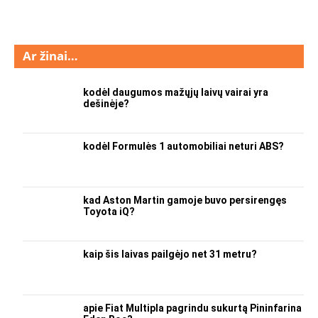
Ar žinai…
kodėl daugumos mažųjų laivų vairai yra
dešinėje?
kodėl Formulės 1 automobiliai neturi ABS?
kad Aston Martin gamoje buvo persirengęs
Toyota iQ?
kaip šis laivas pailgėjo net 31 metru?
apie Fiat Multipla pagrindu sukurtą Pininfarina