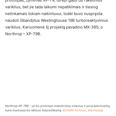
prototipas, žymimas XP-79, turėjo gauti du raketinius
variklius, bet jie tada laikomi nepatikimais ir tiesiog
netinkamais tokiam naikintuvui, todėl buvo nuspręsta
naudoti išbandytus Westinghouse 19B turboreaktyvinius
variklius. Kariuomenė šį projektą pavadino MX-365, o
Northrop – XP-79B.
Northrop XP-79B – už šio prototipo matote kitus orlaivius ir porą automobilių,
kurie iliustruoja šio lėktuvo futuristiškumą. (
SDASM Archives, Wikimedia
)