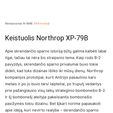
Restauruotas N-9MB. (
Wikimedia
)
Keistuolis Northrop XP-79B
Apie skrendančio sparno istoriją būtų galima kalbėti labai
ilgai, tačiau tai nėra šio straipsnio tema. Kaip rodo B-2
pavyzdys, skrendančio sparno privalumai buvo tokie
dideli, kad toks dizainas išliko iki mūsų dienų. Northrop
kompanijos prototipai, kurti Antrojo pasaulinio karo
metais ir po jo buvo tarsi laipteliai, po truputį vedantys
prie pažangiausio visų laikų strateginio bombonešio B-2.
Ir šį bombonešį ateityje pakeisiantis bombonešis
pasižymės tokiu dizainu. Bet šįkart norime papasakoti
apie idėją, kuri nevirto realybe – skrendančio sparno