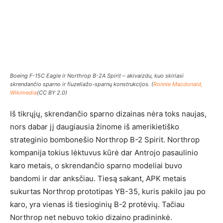
Boeing F-15C Eagle ir Northrop B-2A Spirit – akivaizdu, kuo skiriasi
skrendančio sparno ir fiuzeliažo-sparnų konstrukcijos. (
Ronnie Macdonald,
Wikimedia
(CC BY 2.0)
Iš tikrųjų, skrendančio sparno dizainas nėra toks naujas,
nors dabar jį daugiausia žinome iš amerikietiško
strateginio bombonešio Northrop B-2 Spirit. Northrop
kompanija tokius lėktuvus kūrė dar Antrojo pasaulinio
karo metais, o skrendančio sparno modeliai buvo
bandomi ir dar anksčiau. Tiesą sakant, APK metais
sukurtas Northrop prototipas YB-35, kuris pakilo jau po
karo, yra vienas iš tiesioginių B-2 protėvių. Tačiau
Northrop net nebuvo tokio dizaino pradininkė.