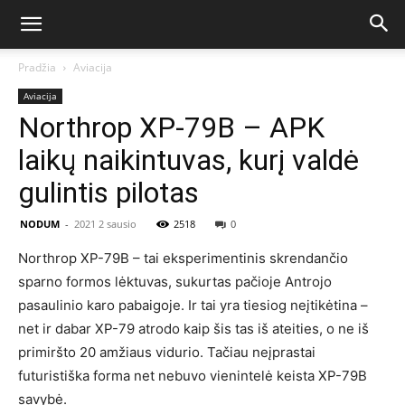
Pradžia
Aviacija
Aviacija
Northrop XP-79B – APK
laikų naikintuvas, kurį valdė
gulintis pilotas
NODUM
-
2021 2 sausio
2518
0
Northrop XP-79B – tai eksperimentinis skrendančio
sparno formos lėktuvas, sukurtas pačioje Antrojo
pasaulinio karo pabaigoje. Ir tai yra tiesiog neįtikėtina –
net ir dabar XP-79 atrodo kaip šis tas iš ateities, o ne iš
primiršto 20 amžiaus vidurio. Tačiau neįprastai
futuristiška forma net nebuvo vienintelė keista XP-79B
savybė.