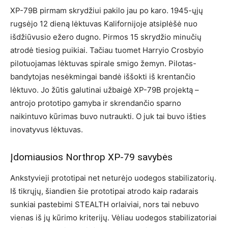
XP-79B pirmam skrydžiui pakilo jau po karo. 1945-ųjų
rugsėjo 12 dieną lėktuvas Kalifornijoje atsiplėšė nuo
išdžiūvusio ežero dugno. Pirmos 15 skrydžio minučių
atrodė tiesiog puikiai. Tačiau tuomet Harryio Crosbyio
pilotuojamas lėktuvas spirale smigo žemyn. Pilotas-
bandytojas nesėkmingai bandė iššokti iš krentančio
lėktuvo. Jo žūtis galutinai užbaigė XP-79B projektą –
antrojo prototipo gamyba ir skrendančio sparno
naikintuvo kūrimas buvo nutraukti. O juk tai buvo išties
inovatyvus lėktuvas.
Įdomiausios Northrop XP-79 savybės
Ankstyvieji prototipai net neturėjo uodegos stabilizatorių.
Iš tikrųjų, šiandien šie prototipai atrodo kaip radarais
sunkiai pastebimi STEALTH orlaiviai, nors tai nebuvo
vienas iš jų kūrimo kriterijų. Vėliau uodegos stabilizatoriai