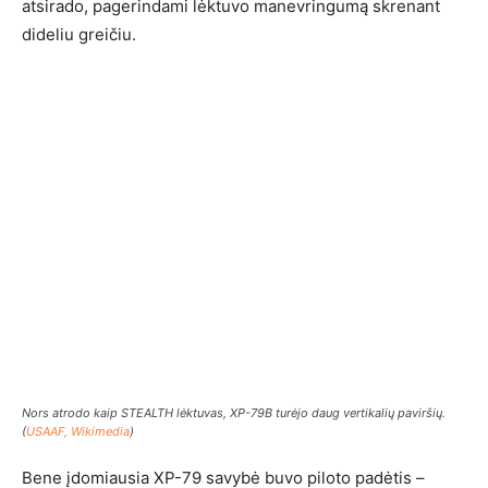
atsirado, pagerindami lėktuvo manevringumą skrenant
dideliu greičiu.
Nors atrodo kaip STEALTH lėktuvas, XP-79B turėjo daug vertikalių paviršių.
(
USAAF, Wikimedia
)
Bene įdomiausia XP-79 savybė buvo piloto padėtis –