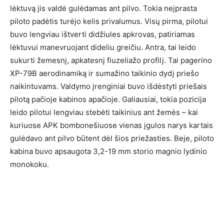
lėktuvą jis valdė gulėdamas ant pilvo. Tokia neįprasta
piloto padėtis turėjo kelis privalumus. Visų pirma, pilotui
buvo lengviau ištverti didžiules apkrovas, patiriamas
lėktuvui manevruojant dideliu greičiu. Antra, tai leido
sukurti žemesnį, apkatesnį fiuzeliažo profilį. Tai pagerino
XP-79B aerodinamiką ir sumažino taikinio dydį priešo
naikintuvams. Valdymo įrenginiai buvo išdėstyti priešais
pilotą pačioje kabinos apačioje. Galiausiai, tokia pozicija
leido pilotui lengviau stebėti taikinius ant žemės – kai
kuriuose APK bombonešiuose vienas įgulos narys kartais
gulėdavo ant pilvo būtent dėl šios priežasties. Beje, piloto
kabina buvo apsaugota 3,2-19 mm storio magnio lydinio
monokoku.