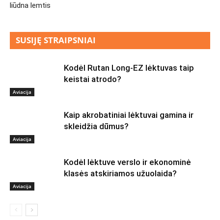
liūdna lemtis
SUSIJĘ STRAIPSNIAI
Kodėl Rutan Long-EZ lėktuvas taip
keistai atrodo?
Aviacija
Kaip akrobatiniai lėktuvai gamina ir
skleidžia dūmus?
Aviacija
Kodėl lėktuve verslo ir ekonominė
klasės atskiriamos užuolaida?
Aviacija