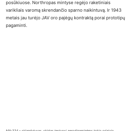
posūkiuose. Northropas mintyse regėjo raketiniais
varikliais varomą skrendančio sparno naikintuvą. Ir 1943
metais jau turėjo JAV oro pajėgų kontraktą porai prototipų
pagaminti.
MX-334 – sklandytuvas, skirtas testuosi aerodinaminėms tokio orlaivio