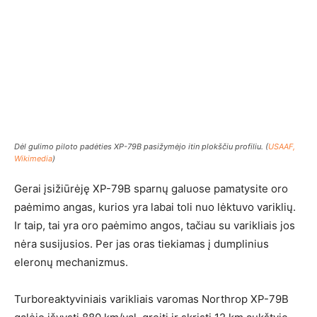
Dėl gulimo piloto padėties XP-79B pasižymėjo itin plokščiu profiliu. (
USAAF,
Wikimedia
)
Gerai įsižiūrėję XP-79B sparnų galuose pamatysite oro
paėmimo angas, kurios yra labai toli nuo lėktuvo variklių.
Ir taip, tai yra oro paėmimo angos, tačiau su varikliais jos
nėra susijusios. Per jas oras tiekiamas į dumplinius
eleronų mechanizmus.
Turboreaktyviniais varikliais varomas Northrop XP-79B