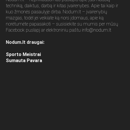
techniką, daiktus, darbą ir kitas įvairenybes. Apie tai kaip ir
kuo žmonės pasaulyje dirba. Nodum.lt – įvairenybių
mazgas, todėl jei veikiate ką nors įdomaus, apie ką
norėtumėte papasakoti – susisiekite su mumis per mūsų
Facebook puslapį ar elektroniniu paštu
info@nodum.lt
Nodum.lt draugai:
Sporto Meistrai
Sumauta Pavara