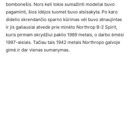
bombonešis. Nors keli tokie sumažinti modeliai buvo
pagaminti, šios idėjos tuomet buvo atsisakyta. Po karo
didelio skrendančio sparno kūrimas vėl buvo atnaujintas
ir jis galiausiai atvedė prie minėto Northrop B-2 Spirit,
kuris pirmam skrydžiui pakilo 1989 metais, o darbo ėmėsi
1997-aisiais. Tačiau tais 1942 metais Northropo galvoje
gimė ir dar vienas sumanymas.