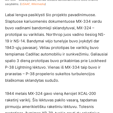
savybėms. (
USAAF, Wikimedia
)
Labai lengva pasiklysti šio projekto pavadinimuose.
Slaptuose kariuomenės dokumentuose MX-334 vardu
buvo vadinami bandomieji sklandytuvai, MX-324 –
prototipai su varikliais. Northrop juos vadino tiesiog NS-
19 ir NS-14. Bandymai vėjo tunelyje buvo įvykdyti dar
1943-ųjų pavasarį. Vėliau prototipas be variklių buvo
tempiamas Cadillac automobiliu ir sunkvežimiu. Galiausiai
spalio 3 dieną prototipas buvo prikabintas prie Lockheed
P-38 Lightning lėktuvo. Vienas iš MX-334 taip buvo ir
prarastas – P-38 propelerio sukeltos turbulencijos
blaškomas sklandytas sudužo.
1944 metais MX-324 gavo vieną Aerojet XCAL-200
raketinį variklį. Šis lėktuvas pakilo vasarą, tapdamas
pirmuoju amerikietišku raketiniu lėktuvu. Tolesnis