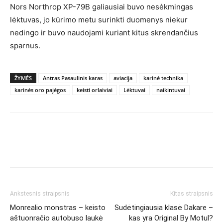
Nors Northrop XP-79B galiausiai buvo nesėkmingas
lėktuvas, jo kūrimo metu surinkti duomenys niekur
nedingo ir buvo naudojami kuriant kitus skrendančius
sparnus.
ŽYMĖS
Antras Pasaulinis karas
aviacija
karinė technika
karinės oro pajėgos
keisti orlaiviai
Lėktuvai
naikintuvai
Ankstesnis straipsnis
Kitas straipsnis
Monrealio monstras – keisto
Sudėtingiausia klasė Dakare –
aštuonračio autobuso laukė
kas yra Original By Motul?