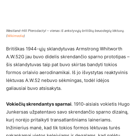
Westland-Hill Pterodactyl – vienas iš ankstyvųjų britiškų beuodegių lėktuvų.
(
Wikimedia
)
Britiškas 1944-ųjų sklandytuvas Armstrong Whitworth
A.W.52G jau buvo didelis skrendančio sparno prototipas –
šis sklandytuvas taip pat buvo skirtas bandyti tokios
formos orlaivio aerodinamikai. Iš jo išvystytas reaktyvinis
lėktuvas A.W.52 nebuvo sėkmingas, todėl idėjos
galiausiai buvo atsisakyta.
Vokiečių skrendantys sparnai
. 1910-aisiais vokietis Hugo
Junkersas užpatentavo savo skrendančio sparno dizainą,
kurį norėjo pritaikyti transatlantiniams laineriams.
Inžinierius manė, kad tik tokios formos lėktuvas turės
pakankamai vietos keleiviams ir degalams, kad galėtų