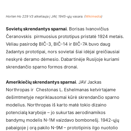
Horten Ho 229 V3 atkeliauja į JAV, 1945-ųjų vasara. (
Wikimedia
)
Sovietų skrendantys sparnai
. Borisas Ivanovičius
Čeranovskis pirmuosius prototipus pristatė 1924 metais.
Vėliau pasirodę BIČ-3, BIČ-14 ir BIČ-7A buvo daug
žadantys prototipai, nors sovietai šiai idėjai greičiausiai
neskyrė deramo dėmesio. Dabartinėje Rusijoje kuriami
skrendančio sparno formos dronai.
Amerikiečių skrendantys sparnai
. JAV Jackas
Northropas ir Chestonas L. Eshelmanas ketvirtajame
dešimtmetyje nepriklausomai kūrė skrendančio sparno
modelius. Northropas iš karto matė tokio dizaino
potencialą karyboje – jo sukurtas aerodinamikos
bandymų modelis N-1M vaizdavo bombonešį. 1942-ųjų
pabaigoje į orą pakilo N-9M – prototipinis ilgo nuotolio