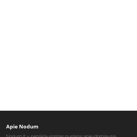
Apie Nodum
Nodum.lt – nepriklausomas puslapis apie įdomiausią