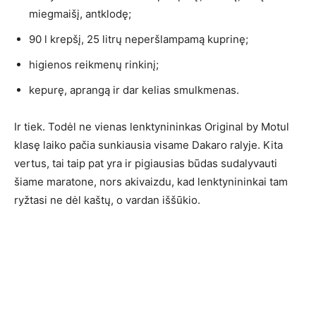
miegmaišį, antklodę;
90 l krepšį, 25 litrų neperšlampamą kuprinę;
higienos reikmenų rinkinį;
kepurę, aprangą ir dar kelias smulkmenas.
Ir tiek. Todėl ne vienas lenktynininkas Original by Motul
klasę laiko pačia sunkiausia visame Dakaro ralyje. Kita
vertus, tai taip pat yra ir pigiausias būdas sudalyvauti
šiame maratone, nors akivaizdu, kad lenktynininkai tam
ryžtasi ne dėl kaštų, o vardan iššūkio.