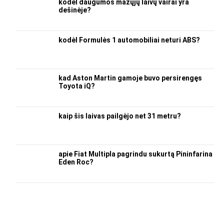
kodėl daugumos mažųjų laivų vairai yra
dešinėje?
kodėl Formulės 1 automobiliai neturi ABS?
kad Aston Martin gamoje buvo persirengęs
Toyota iQ?
kaip šis laivas pailgėjo net 31 metru?
apie Fiat Multipla pagrindu sukurtą Pininfarina
Eden Roc?