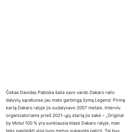
Čekas Davidas Pabiska šalia savo vardo Dakaro ralio
dalyvių sąrašuose jau mato garbingą žymą
Legend
. Pirmą
kartą Dakaro ralyje jis sudalyvavo 2007 metais. Interviu
organizatoriams prieš 2021-ųjų startą jis sakė – „Original
by Motul 100 % yra sunkiausia klasė Dakaro ralyje, man
teks pasitelkti visą tuos metus sukauptą patirtį. Tai bus