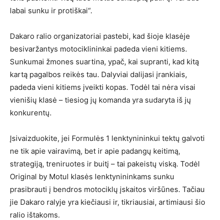
labai sunku ir protiškai“.
Dakaro ralio organizatoriai pastebi, kad šioje klasėje
besivaržantys motociklininkai padeda vieni kitiems.
Sunkumai žmones suartina, ypač, kai supranti, kad kitą
kartą pagalbos reikės tau. Dalyviai dalijasi įrankiais,
padeda vieni kitiems įveikti kopas. Todėl tai nėra visai
vienišių klasė – tiesiog jų komanda yra sudaryta iš jų
konkurentų.
Įsivaizduokite, jei Formulės 1 lenktynininkui tektų galvoti
ne tik apie vairavimą, bet ir apie padangų keitimą,
strategiją, treniruotes ir buitį – tai pakeistų viską. Todėl
Original by Motul klasės lenktynininkams sunku
prasibrauti į bendros motociklų įskaitos viršūnes. Tačiau
jie Dakaro ralyje yra kiečiausi ir, tikriausiai, artimiausi šio
ralio ištakoms.