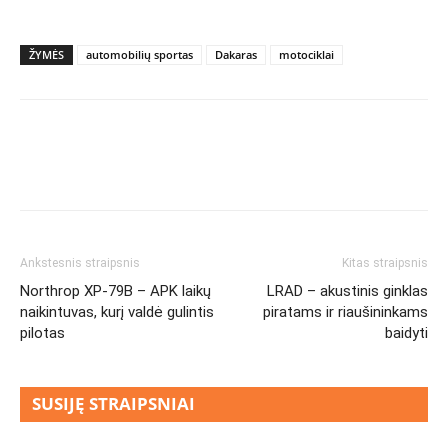
ŽYMĖS
automobilių sportas
Dakaras
motociklai
Ankstesnis straipsnis
Kitas straipsnis
Northrop XP-79B – APK laikų
LRAD – akustinis ginklas
naikintuvas, kurį valdė gulintis
piratams ir riaušininkams
pilotas
baidyti
SUSIJĘ STRAIPSNIAI