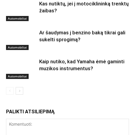
Kas nutiktų, jei į motociklininką trenktų
žaibas?
Automobiliai
Ar šaudymas į benzino baką tikrai gali
sukelti sprogimą?
Automobiliai
Kaip nutiko, kad Yamaha ėmė gaminti
muzikos instrumentus?
Automobiliai
PALIKTI ATSILIEPIMĄ