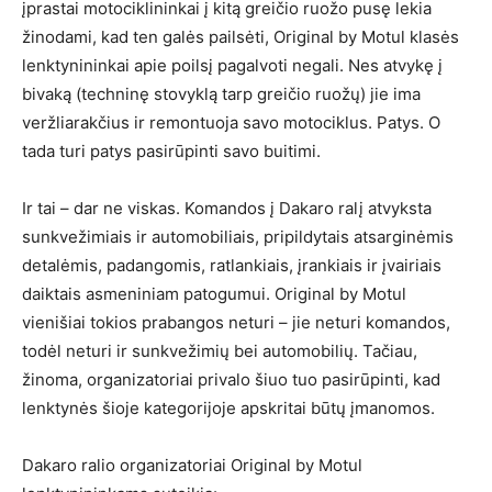
įprastai motociklininkai į kitą greičio ruožo pusę lekia
žinodami, kad ten galės pailsėti, Original by Motul klasės
lenktynininkai apie poilsį pagalvoti negali. Nes atvykę į
bivaką (techninę stovyklą tarp greičio ruožų) jie ima
veržliarakčius ir remontuoja savo motociklus. Patys. O
tada turi patys pasirūpinti savo buitimi.
Ir tai – dar ne viskas. Komandos į Dakaro ralį atvyksta
sunkvežimiais ir automobiliais, pripildytais atsarginėmis
detalėmis, padangomis, ratlankiais, įrankiais ir įvairiais
daiktais asmeniniam patogumui. Original by Motul
vienišiai tokios prabangos neturi – jie neturi komandos,
todėl neturi ir sunkvežimių bei automobilių. Tačiau,
žinoma, organizatoriai privalo šiuo tuo pasirūpinti, kad
lenktynės šioje kategorijoje apskritai būtų įmanomos.
Dakaro ralio organizatoriai Original by Motul