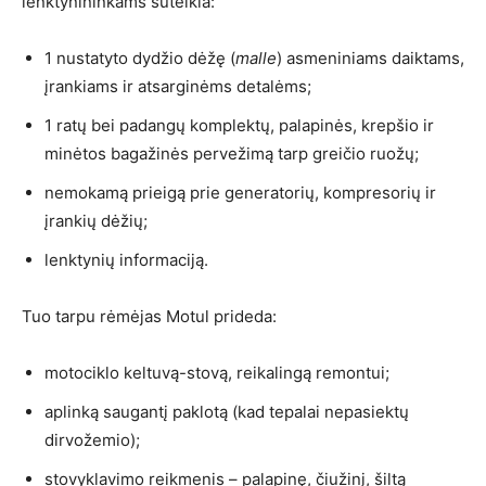
lenktynininkams suteikia:
1 nustatyto dydžio dėžę (
malle
) asmeniniams daiktams,
įrankiams ir atsarginėms detalėms;
1 ratų bei padangų komplektų, palapinės, krepšio ir
minėtos bagažinės pervežimą tarp greičio ruožų;
nemokamą prieigą prie generatorių, kompresorių ir
įrankių dėžių;
lenktynių informaciją.
Tuo tarpu rėmėjas Motul prideda:
motociklo keltuvą-stovą, reikalingą remontui;
aplinką saugantį paklotą (kad tepalai nepasiektų
dirvožemio);
stovyklavimo reikmenis – palapinę, čiužinį, šiltą