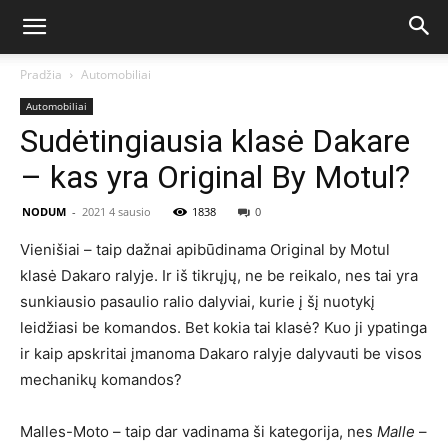
Pradžia
Automobiliai
Automobiliai
Sudėtingiausia klasė Dakare
– kas yra Original By Motul?
NODUM
-
2021 4 sausio
1838
0
Vienišiai – taip dažnai apibūdinama Original by Motul
klasė Dakaro ralyje. Ir iš tikrųjų, ne be reikalo, nes tai yra
sunkiausio pasaulio ralio dalyviai, kurie į šį nuotykį
leidžiasi be komandos. Bet kokia tai klasė? Kuo ji ypatinga
ir kaip apskritai įmanoma Dakaro ralyje dalyvauti be visos
mechanikų komandos?
Malles-Moto – taip dar vadinama ši kategorija, nes
Malle
–