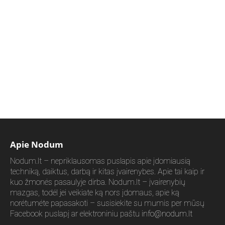
Apie Nodum
Nodum.lt – nepriklausomas puslapis apie įdomiausią
techniką, daiktus, darbą ir kitas įvairenybes. Apie tai kaip ir
kuo žmonės pasaulyje dirba. Nodum.lt – įvairenybių
mazgas, todėl jei veikiate ką nors įdomaus, apie ką
norėtumėte papasakoti – susisiekite su mumis per mūsų
Facebook puslapį ar elektroniniu paštu
info@nodum.lt