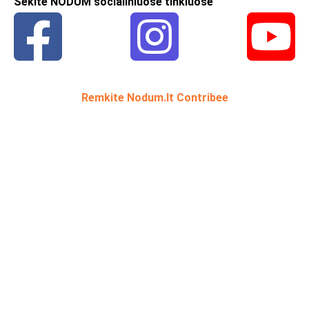
Sekite NODUM socialiniuose tinkluose
Remkite Nodum.lt Contribee