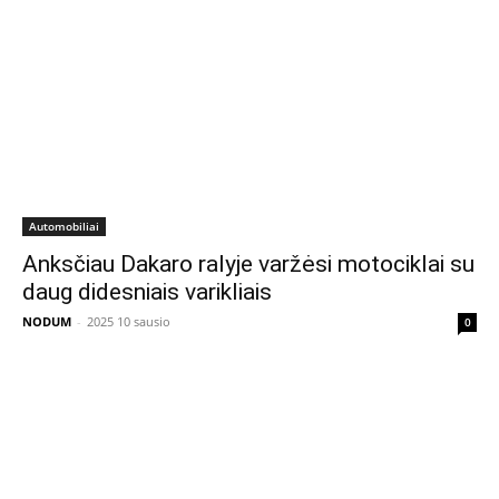
Automobiliai
Anksčiau Dakaro ralyje varžėsi motociklai su
daug didesniais varikliais
NODUM
-
2025 10 sausio
0