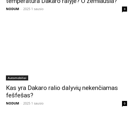
temperatūra Dakaro ralyje? O žemiausia?
NODUM
-
2025 1 sausio
0
Automobiliai
Kas yra Dakaro ralio dalyvių nekenčiamas
fešfešas?
NODUM
-
2025 1 sausio
0