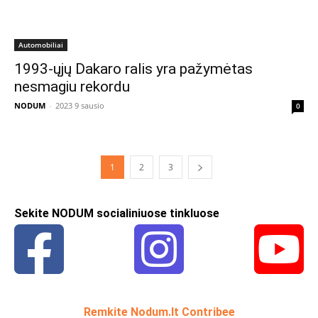
Automobiliai
1993-ųjų Dakaro ralis yra pažymėtas
nesmagiu rekordu
NODUM
-
2023 9 sausio
0
1
2
3
Sekite NODUM socialiniuose tinkluose
Remkite Nodum.lt Contribee