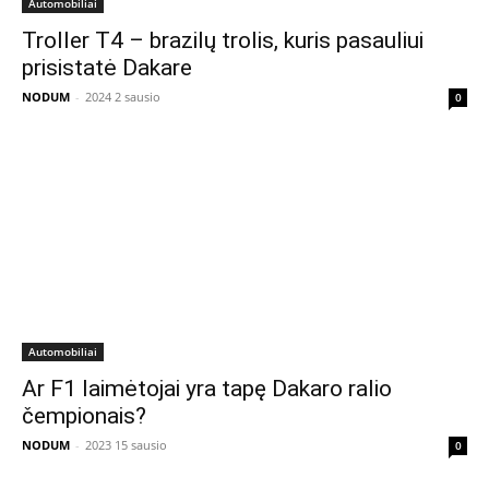
Automobiliai
Troller T4 – brazilų trolis, kuris pasauliui
prisistatė Dakare
NODUM
-
2024 2 sausio
0
Automobiliai
Ar F1 laimėtojai yra tapę Dakaro ralio
čempionais?
NODUM
-
2023 15 sausio
0