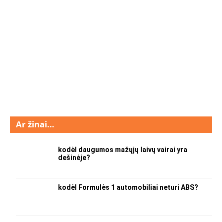
Ar žinai…
kodėl daugumos mažųjų laivų vairai yra
dešinėje?
kodėl Formulės 1 automobiliai neturi ABS?