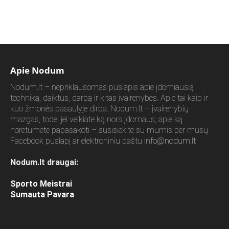
Apie Nodum
Nodum.lt – nepriklausomas puslapis apie įdomiausią
techniką, daiktus, darbą ir kitas įvairenybes. Apie tai kaip ir
kuo žmonės pasaulyje dirba. Nodum.lt – įvairenybių
mazgas, todėl jei veikiate ką nors įdomaus, apie ką
norėtumėte papasakoti – susisiekite su mumis per mūsų
Facebook puslapį ar elektroniniu paštu
info@nodum.lt
Nodum.lt draugai:
Sporto Meistrai
Sumauta Pavara