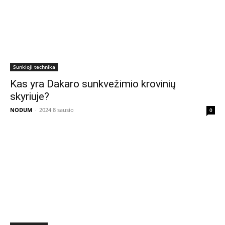
Sunkioji technika
Kas yra Dakaro sunkvežimio krovinių
skyriuje?
NODUM
-
2024 8 sausio
0