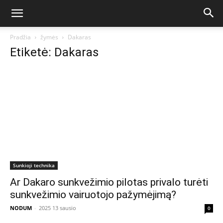
Pradžia
žymės
Dakaras
Etiketė: Dakaras
Sunkioji technika
Ar Dakaro sunkvežimio pilotas privalo turėti
sunkvežimio vairuotojo pažymėjimą?
NODUM
-
2025 13 sausio
0