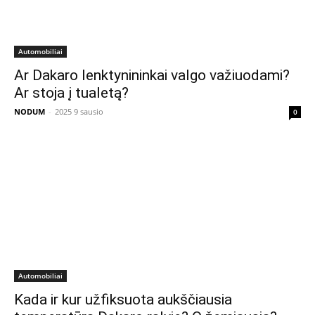
Automobiliai
Ar Dakaro lenktynininkai valgo važiuodami?
Ar stoja į tualetą?
NODUM
-
2025 9 sausio
0
Automobiliai
Kada ir kur užfiksuota aukščiausia