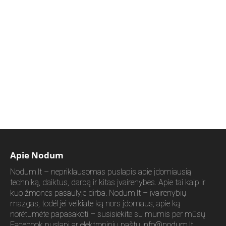
Apie Nodum
Nodum.lt – nepriklausomas puslapis apie įdomiausią
techniką, daiktus, darbą ir kitas įvairenybes. Apie tai kaip ir
kuo žmonės pasaulyje dirba. Nodum.lt – įvairenybių
mazgas, todėl jei veikiate ką nors įdomaus, apie ką
norėtumėte papasakoti – susisiekite su mumis per mūsų
Facebook puslapį ar elektroniniu paštu
info@nodum.lt