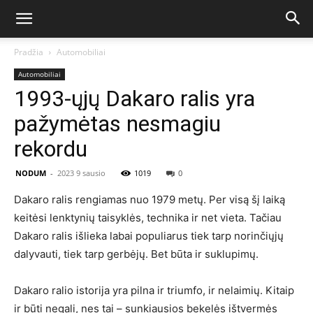
Pradžia
Automobiliai
Automobiliai
1993-ųjų Dakaro ralis yra
pažymėtas nesmagiu
rekordu
NODUM
-
2023 9 sausio
1019
0
Dakaro ralis rengiamas nuo 1979 metų. Per visą šį laiką
keitėsi lenktynių taisyklės, technika ir net vieta. Tačiau
Dakaro ralis išlieka labai populiarus tiek tarp norinčiųjų
dalyvauti, tiek tarp gerbėjų. Bet būta ir suklupimų.
Dakaro ralio istorija yra pilna ir triumfo, ir nelaimių. Kitaip
ir būti negali, nes tai – sunkiausios bekelės ištvermės