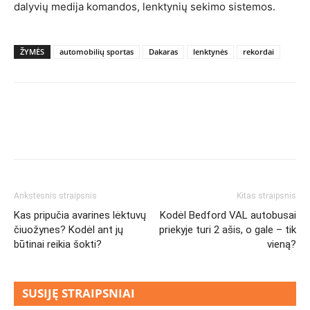
dalyvių medija komandos, lenktynių sekimo sistemos.
ŽYMĖS
automobilių sportas
Dakaras
lenktynės
rekordai
Ankstesnis straipsnis
Kitas straipsnis
Kas pripučia avarines lėktuvų
Kodėl Bedford VAL autobusai
čiuožynes? Kodėl ant jų
priekyje turi 2 ašis, o gale – tik
būtinai reikia šokti?
vieną?
SUSIJĘ STRAIPSNIAI