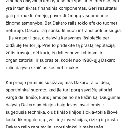
Žmonės dalyvauja lenktynėse dėl sportinio intereso, bet
yra ir tam tikras finansinis komponentas. Geri rezultatai
gali pritraukti rėmėjų, paversti žmogų visuomenėje
žinoma asmenybe. Bet Dakaro ralis tokio efekto tuomet
neturėjo. Dakaro ralį sunku filmuoti ir transliuoti tiesiogiai
– jis yra per ilgas, o dalyvių karavanas išsiplečia per
didžiulę teritoriją. Prie to pridėkite tą prastą reputaciją,
žūtis trasoje, dėl kurių iš dalies buvo kaltinami ir
organizatoriai, ir suprasite, kodėl nuo 1988-ųjų Dakaro
ralio dalyvių skaičius kasmet traukėsi.
Kai praėjo pirminis susižavėjimas Dakaro ralio idėja,
sportininkai suprato, kad jie turi porą savaičių stipriai
vargti dėl finišo, kuris jiems pelno ne kažin ką. Daugumai
dalyvių Dakaro ambicijos baigdavosi avarijomis ir
sugedusia technika, o už finišo linijos šiokia-tokia šlovė
laukė tik nugalėtojų. Įvertinę investicijas, riziką ir prastą
Dakaro ralio reputaciją, sportininkai ir mažesnės