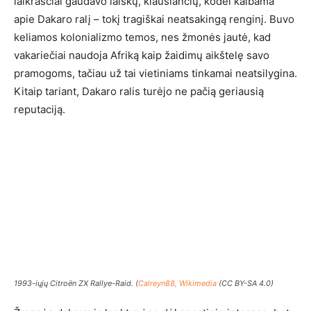
laikraščiai gaudavo laiškų, klausiančių, kodėl kalbama
apie Dakaro ralį – tokį tragiškai neatsakingą renginį. Buvo
keliamos kolonializmo temos, nes žmonės jautė, kad
vakariečiai naudoja Afriką kaip žaidimų aikštelę savo
pramogoms, tačiau už tai vietiniams tinkamai neatsilygina.
Kitaip tariant, Dakaro ralis turėjo ne pačią geriausią
reputaciją.
1993-iųjų Citroën ZX Rallye-Raid. (
Calreyn88, Wikimedia
(CC BY-SA 4.0)