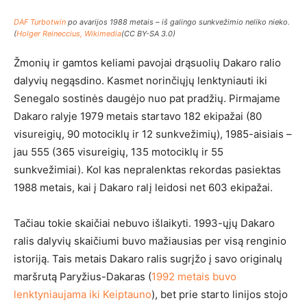
DAF Turbotwin
po avarijos 1988 metais – iš galingo sunkvežimio neliko nieko.
(
Holger Reineccius, Wikimedia
(CC BY-SA 3.0)
Žmonių ir gamtos keliami pavojai drąsuolių Dakaro ralio
dalyvių negąsdino. Kasmet norinčiųjų lenktyniauti iki
Senegalo sostinės daugėjo nuo pat pradžių. Pirmajame
Dakaro ralyje 1979 metais startavo 182 ekipažai (80
visureigių, 90 motociklų ir 12 sunkvežimių), 1985-aisiais –
jau 555 (365 visureigių, 135 motociklų ir 55
sunkvežimiai). Kol kas nepralenktas rekordas pasiektas
1988 metais, kai į Dakaro ralį leidosi net 603 ekipažai.
Tačiau tokie skaičiai nebuvo išlaikyti. 1993-ųjų Dakaro
ralis dalyvių skaičiumi buvo mažiausias per visą renginio
istoriją. Tais metais Dakaro ralis sugrįžo į savo originalų
maršrutą Paryžius-Dakaras (
1992 metais buvo
lenktyniaujama iki Keiptauno
), bet prie starto linijos stojo