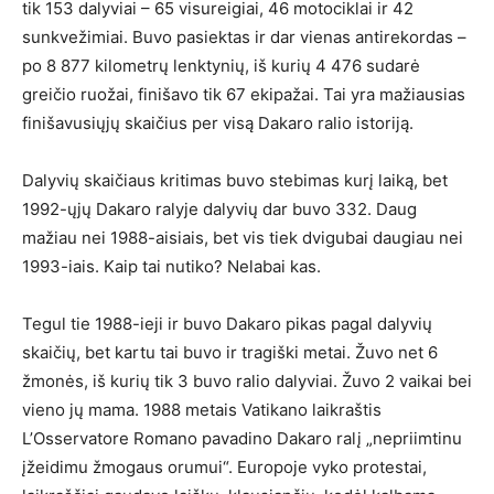
tik 153 dalyviai – 65 visureigiai, 46 motociklai ir 42
sunkvežimiai. Buvo pasiektas ir dar vienas antirekordas –
po 8 877 kilometrų lenktynių, iš kurių 4 476 sudarė
greičio ruožai, finišavo tik 67 ekipažai. Tai yra mažiausias
finišavusiųjų skaičius per visą Dakaro ralio istoriją.
Dalyvių skaičiaus kritimas buvo stebimas kurį laiką, bet
1992-ųjų Dakaro ralyje dalyvių dar buvo 332. Daug
mažiau nei 1988-aisiais, bet vis tiek dvigubai daugiau nei
1993-iais. Kaip tai nutiko? Nelabai kas.
Tegul tie 1988-ieji ir buvo Dakaro pikas pagal dalyvių
skaičių, bet kartu tai buvo ir tragiški metai. Žuvo net 6
žmonės, iš kurių tik 3 buvo ralio dalyviai. Žuvo 2 vaikai bei
vieno jų mama. 1988 metais Vatikano laikraštis
L’Osservatore Romano pavadino Dakaro ralį „nepriimtinu
įžeidimu žmogaus orumui“. Europoje vyko protestai,