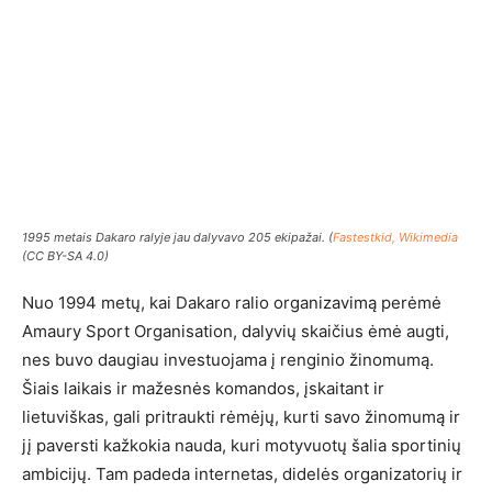
1995 metais Dakaro ralyje jau dalyvavo 205 ekipažai. (
Fastestkid, Wikimedia
(CC BY-SA 4.0)
Nuo 1994 metų, kai Dakaro ralio organizavimą perėmė
Amaury Sport Organisation, dalyvių skaičius ėmė augti,
nes buvo daugiau investuojama į renginio žinomumą.
Šiais laikais ir mažesnės komandos, įskaitant ir
lietuviškas, gali pritraukti rėmėjų, kurti savo žinomumą ir
jį paversti kažkokia nauda, kuri motyvuotų šalia sportinių
ambicijų. Tam padeda internetas, didelės organizatorių ir