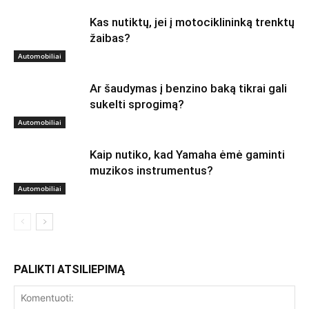
Kas nutiktų, jei į motociklininką trenktų
žaibas?
Automobiliai
Ar šaudymas į benzino baką tikrai gali
sukelti sprogimą?
Automobiliai
Kaip nutiko, kad Yamaha ėmė gaminti
muzikos instrumentus?
Automobiliai
PALIKTI ATSILIEPIMĄ