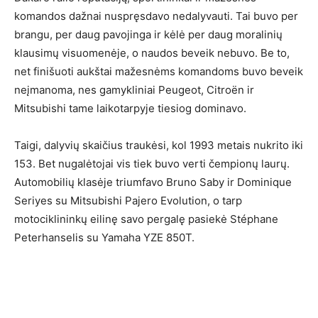
komandos dažnai nuspręsdavo nedalyvauti. Tai buvo per
brangu, per daug pavojinga ir kėlė per daug moralinių
klausimų visuomenėje, o naudos beveik nebuvo. Be to,
net finišuoti aukštai mažesnėms komandoms buvo beveik
neįmanoma, nes gamykliniai Peugeot, Citroën ir
Mitsubishi tame laikotarpyje tiesiog dominavo.
Taigi, dalyvių skaičius traukėsi, kol 1993 metais nukrito iki
153. Bet nugalėtojai vis tiek buvo verti čempionų laurų.
Automobilių klasėje triumfavo Bruno Saby ir Dominique
Seriyes su Mitsubishi Pajero Evolution, o tarp
motociklininkų eilinę savo pergalę pasiekė Stéphane
Peterhanselis su Yamaha YZE 850T.