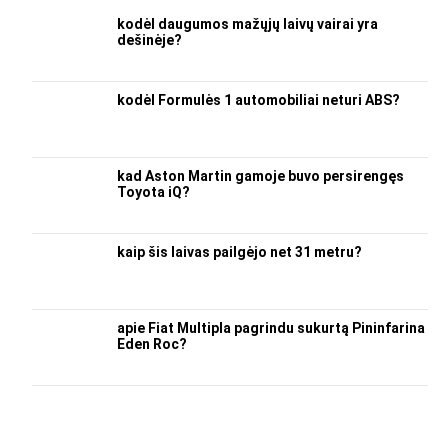
kodėl daugumos mažųjų laivų vairai yra
dešinėje?
kodėl Formulės 1 automobiliai neturi ABS?
kad Aston Martin gamoje buvo persirengęs
Toyota iQ?
kaip šis laivas pailgėjo net 31 metru?
apie Fiat Multipla pagrindu sukurtą Pininfarina
Eden Roc?