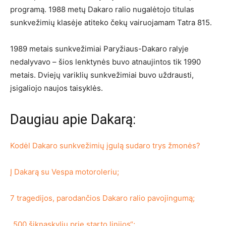
programą. 1988 metų Dakaro ralio nugalėtojo titulas
sunkvežimių klasėje atiteko čekų vairuojamam Tatra 815.
1989 metais sunkvežimiai Paryžiaus-Dakaro ralyje
nedalyvavo – šios lenktynės buvo atnaujintos tik 1990
metais. Dviejų variklių sunkvežimiai buvo uždrausti,
įsigaliojo naujos taisyklės.
Daugiau apie Dakarą:
Kodėl Dakaro sunkvežimių įgulą sudaro trys žmonės?
Į Dakarą su Vespa motoroleriu;
7 tragedijos, parodančios Dakaro ralio pavojingumą;
„500 šiknaskylių prie starto linijos“;