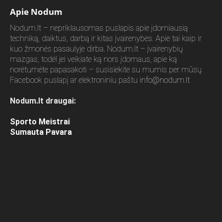
Apie Nodum
Nodum.lt – nepriklausomas puslapis apie įdomiausią
techniką, daiktus, darbą ir kitas įvairenybes. Apie tai kaip ir
kuo žmonės pasaulyje dirba. Nodum.lt – įvairenybių
mazgas, todėl jei veikiate ką nors įdomaus, apie ką
norėtumėte papasakoti – susisiekite su mumis per mūsų
Facebook puslapį ar elektroniniu paštu
info@nodum.lt
Nodum.lt draugai:
Sporto Meistrai
Sumauta Pavara