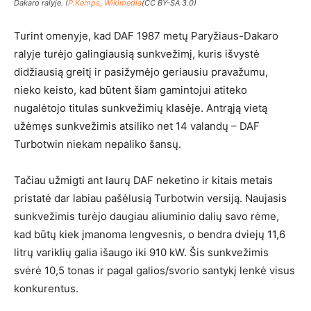
Dakaro ralyje. (
P.Kemps, Wikimedia
(CC BY-SA 3.0)
Turint omenyje, kad DAF 1987 metų Paryžiaus-Dakaro
ralyje turėjo galingiausią sunkvežimį, kuris išvystė
didžiausią greitį ir pasižymėjo geriausiu pravažumu,
nieko keisto, kad būtent šiam gamintojui atiteko
nugalėtojo titulas sunkvežimių klasėje. Antrąją vietą
užėmęs sunkvežimis atsiliko net 14 valandų – DAF
Turbotwin niekam nepaliko šansų.
Tačiau užmigti ant laurų DAF neketino ir kitais metais
pristatė dar labiau pašėlusią Turbotwin versiją. Naujasis
sunkvežimis turėjo daugiau aliuminio dalių savo rėme,
kad būtų kiek įmanoma lengvesnis, o bendra dviejų 11,6
litrų variklių galia išaugo iki 910 kW. Šis sunkvežimis
svėrė 10,5 tonas ir pagal galios/svorio santykį lenkė visus
konkurentus.