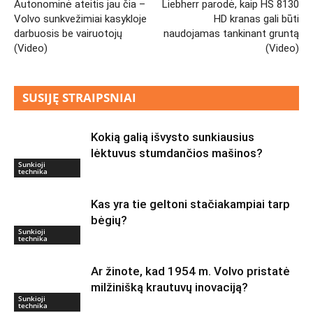
Autonominė ateitis jau čia –
Liebherr parodė, kaip HS 8130
Volvo sunkvežimiai kasykloje
HD kranas gali būti
darbuosis be vairuotojų
naudojamas tankinant gruntą
(Video)
(Video)
SUSIJĘ STRAIPSNIAI
Kokią galią išvysto sunkiausius
lėktuvus stumdančios mašinos?
Sunkioji
technika
Kas yra tie geltoni stačiakampiai tarp
bėgių?
Sunkioji
technika
Ar žinote, kad 1954 m. Volvo pristatė
milžinišką krautuvų inovaciją?
Sunkioji
technika