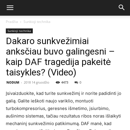
Pradžia
Sunkioji technika
Sunkioji technika
Dakaro sunkvežimiai
anksčiau buvo galingesni –
kaip DAF tragedija pakeitė
taisykles? (Video)
NODUM
-
2018 14 gruodžio
4473
0
Įsivaizduokite, kad turite sunkvežimį ir norite padidinti jo
galią. Galite ieškoti naujo variklio, montuoti
turbokompresorius, geresnes išmetimo, įsiurbimo,
aušinimo sistemas, tačiau rezultatus ribos noras išlaikyti
mechaninį sunkvežimio patikimumą. DAF manė, kad