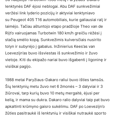
lenktynės DAF ėjosi neblogai. Abu DAF sunkvežimiai
veržėsi link lyderio pozicijų ir aktyviai lenktyniavo
su Peugeot 405 T16 automobiliais, kurie galiausiai ralį ir
laimėjo. Tačiau aštuntojo etapo pradžioje Theo van de
Rijt’o vairuojamas Turbotwin 180 km/h greičiu rėžėsi į
stačią smėlio kopą. Sunkvežimis kulversčiais nusirito
tolyn ir subyrėjo į gabalus. Inžinierius Kees’as van
Loevezijn’as buvo išsviestas iš sunkvežimio ir žuvo
vietoje. Kiti du ekipažo nariai buvo išgabenti į ligoninę ir
visiškai pagijo.
1988 metai Paryžiaus-Dakaro raliui buvo išties tamsūs.
Šių lenktynių metu žuvo net 6 žmonės – 3 dalyviai ir 3
žiūrovai, tarp kurių buvo 10 metų mergaitė, ėjusi per
kelią, ir mama su dukra. Dakaro ralio dalyviai taip pat buvo
apkaltinti krūmyno gaisro sukėlimu. DAF po Loevezijn’o
žūties pasitraukė iš lenktynių ir visiškai nutraukė sporto