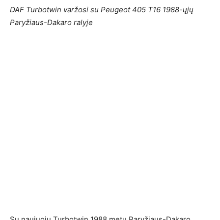
DAF Turbotwin varžosi su Peugeot 405 T16 1988-ųjų
Paryžiaus-Dakaro ralyje
Su naujuoju Turbotwin 1988 metų Paryžiaus-Dakaro