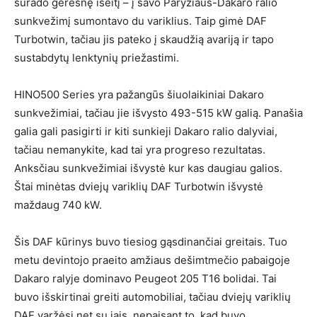
surado geresnę išeitį – į savo Paryžiaus-Dakaro ralio
sunkvežimį sumontavo du variklius. Taip gimė DAF
Turbotwin, tačiau jis pateko į skaudžią avariją ir tapo
sustabdytų lenktynių priežastimi.
HINO500 Series yra pažangūs šiuolaikiniai Dakaro
sunkvežimiai, tačiau jie išvysto 493-515 kW galią. Panašia
galia gali pasigirti ir kiti sunkieji Dakaro ralio dalyviai,
tačiau nemanykite, kad tai yra progreso rezultatas.
Anksčiau sunkvežimiai išvystė kur kas daugiau galios.
Štai minėtas dviejų variklių DAF Turbotwin išvystė
maždaug 740 kW.
Šis DAF kūrinys buvo tiesiog gąsdinančiai greitais. Tuo
metu devintojo praeito amžiaus dešimtmečio pabaigoje
Dakaro ralyje dominavo Peugeot 205 T16 bolidai. Tai
buvo išskirtinai greiti automobiliai, tačiau dviejų variklių
DAF varžėsi net su jais, nepaisant to, kad buvo