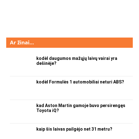
Ar žinai…
kodėl daugumos mažųjų laivų vairai yra
dešinėje?
kodėl Formulės 1 automobiliai neturi ABS?
kad Aston Martin gamoje buvo persirengęs
Toyota iQ?
kaip šis laivas pailgėjo net 31 metru?