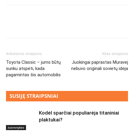
Ankstesnis straipsnis
Kitas straipsnis
Toyota Classic – jums būtų
Juokingai paprastas Muravej
sunku atspėti, kada
nebuvo originali sovietų idėja
pagamintas šis automobilis
SUSIJĘ STRAIPSNIAI
Kodėl sparčiai populiarėja titaniniai
plaktukai?
Įvairenybės