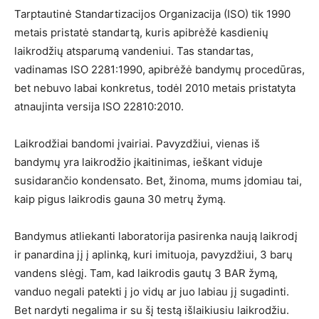
Tarptautinė Standartizacijos Organizacija (ISO) tik 1990
metais pristatė standartą, kuris apibrėžė kasdienių
laikrodžių atsparumą vandeniui. Tas standartas,
vadinamas ISO 2281:1990, apibrėžė bandymų procedūras,
bet nebuvo labai konkretus, todėl 2010 metais pristatyta
atnaujinta versija ISO 22810:2010.
Laikrodžiai bandomi įvairiai. Pavyzdžiui, vienas iš
bandymų yra laikrodžio įkaitinimas, ieškant viduje
susidarančio kondensato. Bet, žinoma, mums įdomiau tai,
kaip pigus laikrodis gauna 30 metrų žymą.
Bandymus atliekanti laboratorija pasirenka naują laikrodį
ir panardina jį į aplinką, kuri imituoja, pavyzdžiui, 3 barų
vandens slėgį. Tam, kad laikrodis gautų 3 BAR žymą,
vanduo negali patekti į jo vidų ar juo labiau jį sugadinti.
Bet nardyti negalima ir su šį testą išlaikiusiu laikrodžiu.