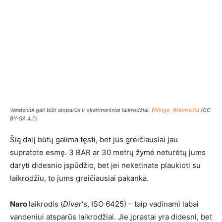
Vandeniui gali būti atsparūs ir skaitmeniniai laikrodžiai. (
Winge, Wikimedia
(CC
BY-SA 4.0)
Šią dalį būtų galima tęsti, bet jūs greičiausiai jau
supratote esmę. 3 BAR ar 30 metrų žymė neturėtų jums
daryti didesnio įspūdžio, bet jei neketinate plaukioti su
laikrodžiu, to jums greičiausiai pakanka.
Naro
laikrodis (
Diver
‘s, ISO 6425) – taip vadinami labai
vandeniui atsparūs laikrodžiai. Jie įprastai yra didesni, bet