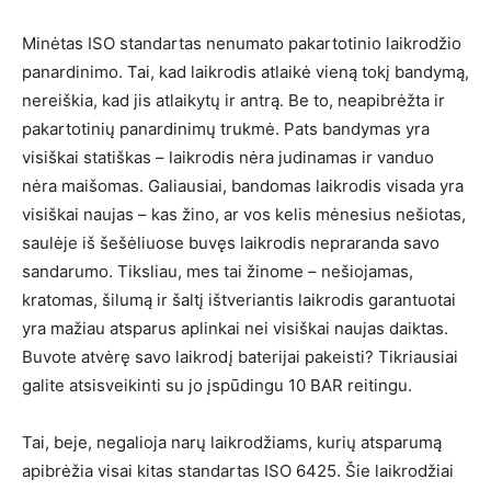
Minėtas ISO standartas nenumato pakartotinio laikrodžio
panardinimo. Tai, kad laikrodis atlaikė vieną tokį bandymą,
nereiškia, kad jis atlaikytų ir antrą. Be to, neapibrėžta ir
pakartotinių panardinimų trukmė. Pats bandymas yra
visiškai statiškas – laikrodis nėra judinamas ir vanduo
nėra maišomas. Galiausiai, bandomas laikrodis visada yra
visiškai naujas – kas žino, ar vos kelis mėnesius nešiotas,
saulėje iš šešėliuose buvęs laikrodis nepraranda savo
sandarumo. Tiksliau, mes tai žinome – nešiojamas,
kratomas, šilumą ir šaltį ištveriantis laikrodis garantuotai
yra mažiau atsparus aplinkai nei visiškai naujas daiktas.
Buvote atvėrę savo laikrodį baterijai pakeisti? Tikriausiai
galite atsisveikinti su jo įspūdingu 10 BAR reitingu.
Tai, beje, negalioja narų laikrodžiams, kurių atsparumą
apibrėžia visai kitas standartas ISO 6425. Šie laikrodžiai