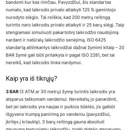
bandomi kur kas rimčiau. Pavyzdžiui, šis standartas
numato, kad laikrodis privalo atlaikyti 125 % gamintojo
nurodyto slėgio. Tai reiškia, kad 200 metrų reitingą
turintis naro laikrodis privalo atlaikyti ir 25 barų slėgį. Taip
stengiamasi simuliuoti pakartotinį laikrodžio naudojimą
nardant ir natūralų laikrodžio senėjimą. ISO 6425
standartą atitinkantys laikrodžiai dažnai žymimi kitaip – 20
BAR žymė gali būti pritaikyta ir pagal ISO 2281, bet tai
nereikš, kad laikrodis tinka nardymui.
Kaip yra iš tikrųjų?
3 BAR
(3 ATM ar 30 metrų) žymę turintis laikrodis yra
atsparus taškomam vandeniui. Nereikėtų jo panardinti,
bet jei laikrodis yra naujas ir puikios būklės, jis galbūt
išgyvens trumpą panirimą po vandeniu (pavyzdžiui,
įkritęs į kriauklę). 3 barų reitingą gauna absoliuti
dauguma testuojamų laikrodžių, todėl didelio atsparumo