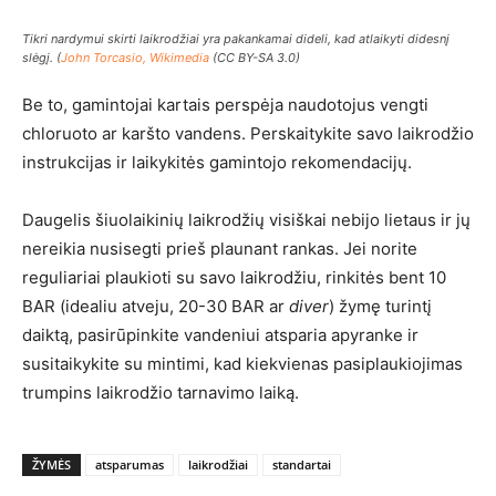
Tikri nardymui skirti laikrodžiai yra pakankamai dideli, kad atlaikyti didesnį
slėgį. (
John Torcasio, Wikimedia
(CC BY-SA 3.0)
Be to, gamintojai kartais perspėja naudotojus vengti
chloruoto ar karšto vandens. Perskaitykite savo laikrodžio
instrukcijas ir laikykitės gamintojo rekomendacijų.
Daugelis šiuolaikinių laikrodžių visiškai nebijo lietaus ir jų
nereikia nusisegti prieš plaunant rankas. Jei norite
reguliariai plaukioti su savo laikrodžiu, rinkitės bent 10
BAR (idealiu atveju, 20-30 BAR ar
diver
) žymę turintį
daiktą, pasirūpinkite vandeniui atsparia apyranke ir
susitaikykite su mintimi, kad kiekvienas pasiplaukiojimas
trumpins laikrodžio tarnavimo laiką.
ŽYMĖS
atsparumas
laikrodžiai
standartai