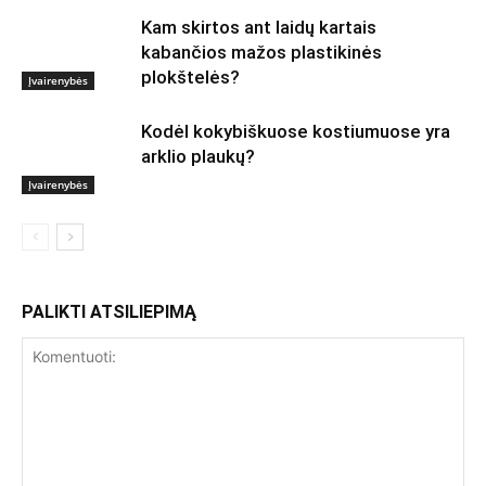
Kam skirtos ant laidų kartais
kabančios mažos plastikinės
plokštelės?
Įvairenybės
Kodėl kokybiškuose kostiumuose yra
arklio plaukų?
Įvairenybės
PALIKTI ATSILIEPIMĄ