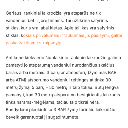
Geriausi rankiniai laikrodžiai yra atsparūs ne tik
vandeniui, bet ir įbrėžimams. Tai užtikrina safyrinis
stiklas, kuris yra labai kietas. Apie tai, kas yra safyrinis
stiklas, k
okiais privalumais ir trūkumais jis pasižymi, galite
paskaityti šiame straipsnyje.
Ant kone kiekvieno šiuolaikinio rankinio laikrodžio galima
pamatyti jo atsparumą vandeniui nurodančius skaičius
barais arba metrais. 3 barų ar atmosferų (žymimas BAR
arba ATM) atsparumo vandeniui reitingas atitinka 30
metrų žymą, 5 barų – 50 metrų ir taip toliau. Būtų lengva
pamanyti, kad 30 metrų atsparumu besigiriantis laikrodis
tinka narams-mėgėjams, tačiau taip tikrai nėra.
Bandydami plaukioti su 3 BAR žymę turinčiu laikrodžiu
beveik garantuotai jį sugadintumėte.