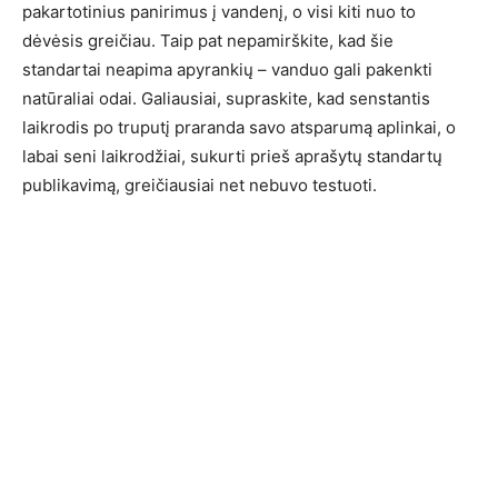
pakartotinius panirimus į vandenį, o visi kiti nuo to
dėvėsis greičiau. Taip pat nepamirškite, kad šie
standartai neapima apyrankių – vanduo gali pakenkti
natūraliai odai. Galiausiai, supraskite, kad senstantis
laikrodis po truputį praranda savo atsparumą aplinkai, o
labai seni laikrodžiai, sukurti prieš aprašytų standartų
publikavimą, greičiausiai net nebuvo testuoti.