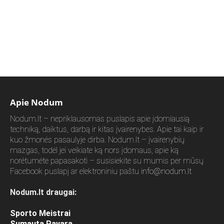
Apie Nodum
Nodum.lt – nepriklausomas puslapis apie įdomiausią
techniką, daiktus, darbą ir kitas įvairenybes. Apie tai kaip ir
kuo žmonės pasaulyje dirba. Nodum.lt – įvairenybių
mazgas, todėl jei veikiate ką nors įdomaus, apie ką
norėtumėte papasakoti – susisiekite su mumis per mūsų
Facebook puslapį ar elektroniniu paštu
info@nodum.lt
Nodum.lt draugai:
Sporto Meistrai
Sumauta Pavara