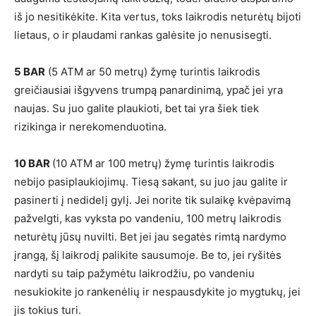
iš jo nesitikėkite. Kita vertus, toks laikrodis neturėtų bijoti
lietaus, o ir plaudami rankas galėsite jo nenusisegti.
5 BAR
(5 ATM ar 50 metrų) žymę turintis laikrodis
greičiausiai išgyvens trumpą panardinimą, ypač jei yra
naujas. Su juo galite plaukioti, bet tai yra šiek tiek
rizikinga ir nerekomenduotina.
10 BAR
(10 ATM ar 100 metrų) žymę turintis laikrodis
nebijo pasiplaukiojimų. Tiesą sakant, su juo jau galite ir
pasinerti į nedidelį gylį. Jei norite tik sulaikę kvėpavimą
pažvelgti, kas vyksta po vandeniu, 100 metrų laikrodis
neturėtų jūsų nuvilti. Bet jei jau segatės rimtą nardymo
įrangą, šį laikrodį palikite sausumoje. Be to, jei ryšitės
nardyti su taip pažymėtu laikrodžiu, po vandeniu
nesukiokite jo rankenėlių ir nespausdykite jo mygtukų, jei
jis tokius turi.