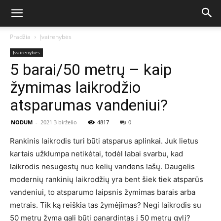
Pradžia
Įvairenybės
Įvairenybės
5 barai/50 metrų – kaip
žymimas laikrodžio
atsparumas vandeniui?
NODUM
-
2021 3 birželio
4817
0
Rankinis laikrodis turi būti atsparus aplinkai. Juk lietus
kartais užklumpa netikėtai, todėl labai svarbu, kad
laikrodis nesugestų nuo kelių vandens lašų. Daugelis
modernių rankinių laikrodžių yra bent šiek tiek atsparūs
vandeniui, to atsparumo laipsnis žymimas barais arba
metrais. Tik ką reiškia tas žymėjimas? Negi laikrodis su
50 metrų žyma gali būti panardintas į 50 metrų gylį?