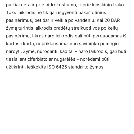
puikiai dera ir prie hidrokostiumo, ir prie klasikinio frako.
Toks laikrodis ne tik gali išgyventi pakartotinius
pasinėrimus, bet dar ir veikia po vandeniu. Kai 20 BAR
žymą turintis laikrodis pradėtų streikuoti vos po kelių
pasinėrimų, tikras naro laikrodis gali būti perduodamas iš
kartos į kartą, nepriklausomai nuo savininko pomėgio
nardyti. Žymė, nurodanti, kad tai – naro laikrodis, gali būti
tiesiai ant ciferblato ar nugarėlės – norėdami būti
užtikrinti, ieškokite ISO 6425 standarto žymos.