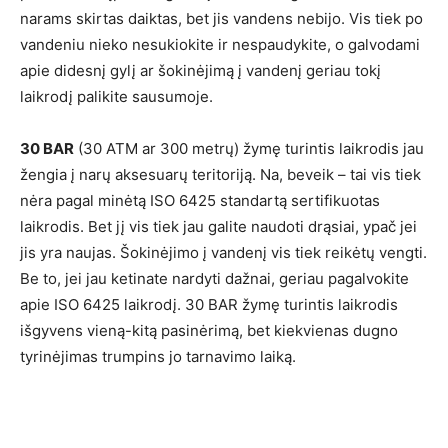
narams skirtas daiktas, bet jis vandens nebijo. Vis tiek po
vandeniu nieko nesukiokite ir nespaudykite, o galvodami
apie didesnį gylį ar šokinėjimą į vandenį geriau tokį
laikrodį palikite sausumoje.
30 BAR
(30 ATM ar 300 metrų) žymę turintis laikrodis jau
žengia į narų aksesuarų teritoriją. Na, beveik – tai vis tiek
nėra pagal minėtą ISO 6425 standartą sertifikuotas
laikrodis. Bet jį vis tiek jau galite naudoti drąsiai, ypač jei
jis yra naujas. Šokinėjimo į vandenį vis tiek reikėtų vengti.
Be to, jei jau ketinate nardyti dažnai, geriau pagalvokite
apie ISO 6425 laikrodį. 30 BAR žymę turintis laikrodis
išgyvens vieną-kitą pasinėrimą, bet kiekvienas dugno
tyrinėjimas trumpins jo tarnavimo laiką.