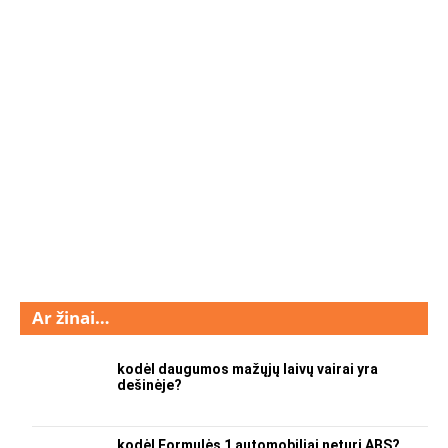
Ar žinai…
kodėl daugumos mažųjų laivų vairai yra
dešinėje?
kodėl Formulės 1 automobiliai neturi ABS?