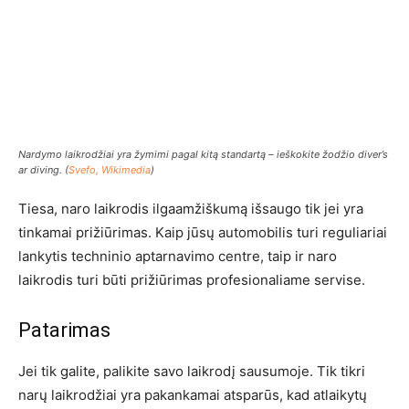
Nardymo laikrodžiai yra žymimi pagal kitą standartą – ieškokite žodžio diver’s
ar diving. (
Svefo, Wikimedia
)
Tiesa, naro laikrodis ilgaamžiškumą išsaugo tik jei yra
tinkamai prižiūrimas. Kaip jūsų automobilis turi reguliariai
lankytis techninio aptarnavimo centre, taip ir naro
laikrodis turi būti prižiūrimas profesionaliame servise.
Patarimas
Jei tik galite, palikite savo laikrodį sausumoje. Tik tikri
narų laikrodžiai yra pakankamai atsparūs, kad atlaikytų