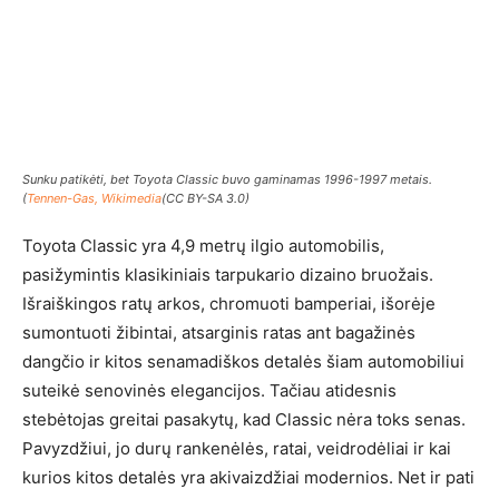
Sunku patikėti, bet Toyota Classic buvo gaminamas 1996-1997 metais.
(
Tennen-Gas, Wikimedia
(CC BY-SA 3.0)
Toyota Classic yra 4,9 metrų ilgio automobilis,
pasižymintis klasikiniais tarpukario dizaino bruožais.
Išraiškingos ratų arkos, chromuoti bamperiai, išorėje
sumontuoti žibintai, atsarginis ratas ant bagažinės
dangčio ir kitos senamadiškos detalės šiam automobiliui
suteikė senovinės elegancijos. Tačiau atidesnis
stebėtojas greitai pasakytų, kad Classic nėra toks senas.
Pavyzdžiui, jo durų rankenėlės, ratai, veidrodėliai ir kai
kurios kitos detalės yra akivaizdžiai modernios. Net ir pati