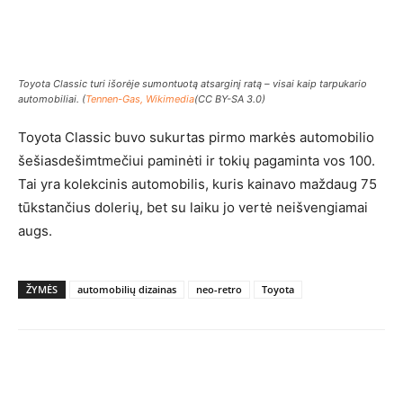
Toyota Classic turi išorėje sumontuotą atsarginį ratą – visai kaip tarpukario
automobiliai. (
Tennen-Gas, Wikimedia
(CC BY-SA 3.0)
Toyota Classic buvo sukurtas pirmo markės automobilio
šešiasdešimtmečiui paminėti ir tokių pagaminta vos 100.
Tai yra kolekcinis automobilis, kuris kainavo maždaug 75
tūkstančius dolerių, bet su laiku jo vertė neišvengiamai
augs.
ŽYMĖS
automobilių dizainas
neo-retro
Toyota