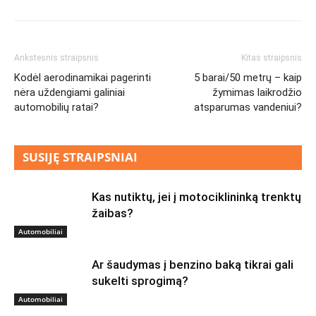
Ankstesnis straipsnis
Kitas straipsnis
Kodėl aerodinamikai pagerinti
5 barai/50 metrų – kaip
nėra uždengiami galiniai
žymimas laikrodžio
automobilių ratai?
atsparumas vandeniui?
SUSIJĘ STRAIPSNIAI
Kas nutiktų, jei į motociklininką trenktų
žaibas?
Automobiliai
Ar šaudymas į benzino baką tikrai gali
sukelti sprogimą?
Automobiliai