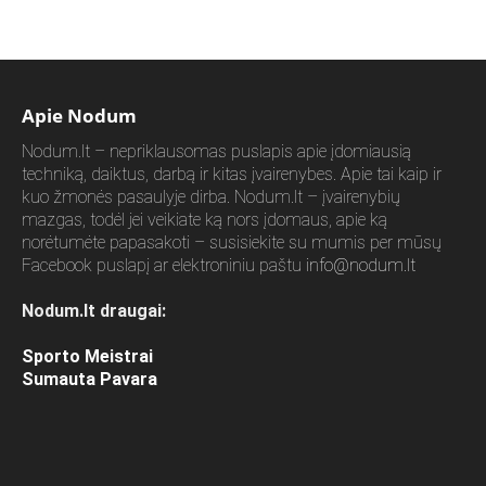
Apie Nodum
Nodum.lt – nepriklausomas puslapis apie įdomiausią
techniką, daiktus, darbą ir kitas įvairenybes. Apie tai kaip ir
kuo žmonės pasaulyje dirba. Nodum.lt – įvairenybių
mazgas, todėl jei veikiate ką nors įdomaus, apie ką
norėtumėte papasakoti – susisiekite su mumis per mūsų
Facebook puslapį ar elektroniniu paštu
info@nodum.lt
Nodum.lt draugai:
Sporto Meistrai
Sumauta Pavara