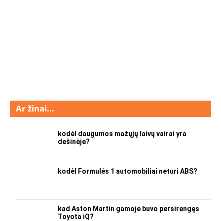
Ar žinai…
kodėl daugumos mažųjų laivų vairai yra
dešinėje?
kodėl Formulės 1 automobiliai neturi ABS?
kad Aston Martin gamoje buvo persirengęs
Toyota iQ?