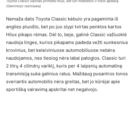
Toyota Classic salonas primena Hilux, bet turi medienos ir odos apdailą.
(Gamintojo nuotrauka)
Nemaža dalis Toyota Classic kėbulo yra pagaminta iš
anglies pluošto, bet po juo slypi tvirtas penktos kartos
Hilux pikapo rėmas. Dėl to, beje, galinė Classic važiuoklė
naudoja linges, kurios pikapams padeda vežti sunkesnius
krovinius, bet keleiviniuose automobiliuose nebėra
naudojamos, nes tiesiog nėra labai patogios. Classic turi
2 litrų 4 cilindrų variklį, kuris per 4 laipsnių automatinę
transmisiją suka galinius ratus. Maždaug pusantros tonos
sveriantis automobilis nėra greitas, bet jo kūrėjai apie
sportišką vairavimą apskritai net negalvojo.