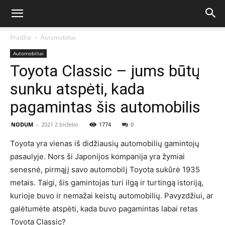
Pradžia
Automobiliai
Automobiliai
Toyota Classic – jums būtų
sunku atspėti, kada
pagamintas šis automobilis
NODUM
-
2021 2 birželio
1774
0
Toyota yra vienas iš didžiausių automobilių gamintojų
pasaulyje. Nors ši Japonijos kompanija yra žymiai
senesnė, pirmąjį savo automobilį Toyota sukūrė 1935
metais. Taigi, šis gamintojas turi ilgą ir turtingą istoriją,
kurioje buvo ir nemažai keistų automobilių. Pavyzdžiui, ar
galėtumėte atspėti, kada buvo pagamintas labai retas
Toyota Classic?