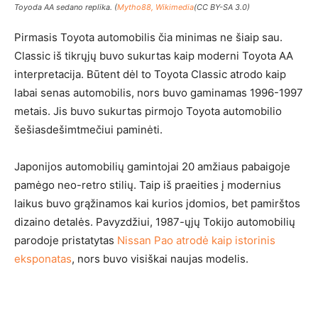
Toyoda AA sedano replika. (
Mytho88, Wikimedia
(CC BY-SA 3.0)
Pirmasis Toyota automobilis čia minimas ne šiaip sau.
Classic iš tikrųjų buvo sukurtas kaip moderni Toyota AA
interpretacija. Būtent dėl to Toyota Classic atrodo kaip
labai senas automobilis, nors buvo gaminamas 1996-1997
metais. Jis buvo sukurtas pirmojo Toyota automobilio
šešiasdešimtmečiui paminėti.
Japonijos automobilių gamintojai 20 amžiaus pabaigoje
pamėgo neo-retro stilių. Taip iš praeities į modernius
laikus buvo grąžinamos kai kurios įdomios, bet pamirštos
dizaino detalės. Pavyzdžiui, 1987-ųjų Tokijo automobilių
parodoje pristatytas
Nissan Pao atrodė kaip istorinis
eksponatas
, nors buvo visiškai naujas modelis.