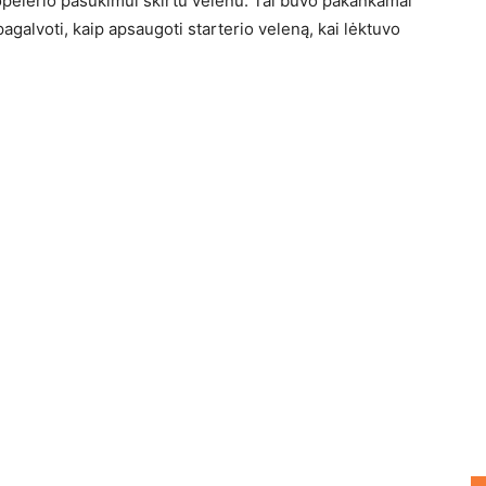
opelerio pasukimui skirtu velenu. Tai buvo pakankamai
alvoti, kaip apsaugoti starterio veleną, kai lėktuvo