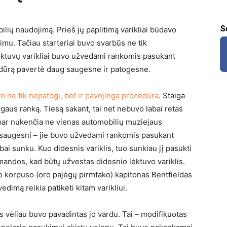
S
bilių naudojimą. Prieš jų paplitimą varikliai būdavo
mu. Tačiau starteriai buvo svarbūs ne tik
ėktuvų varikliai buvo užvedami rankomis pasukant
cedūrą pavertė daug saugesne ir patogesne.
 ne tik nepatogi, bet ir pavojinga procedūra
. Staiga
ogaus ranką. Tiesą sakant, tai net nebuvo labai retas
bar nukenčia ne vienas automobilių muziejaus
 saugesni – jie buvo užvedami rankomis pasukant
abai sunku. Kuo didesnis variklis, tuo sunkiau jį pasukti
andos, kad būtų užvestas didesnio lėktuvo variklis.
o korpuso (oro pajėgų pirmtako) kapitonas Bentfieldas
dimą reikia patikėti kitam varikliui.
is vėliau buvo pavadintas jo vardu. Tai – modifikuotas