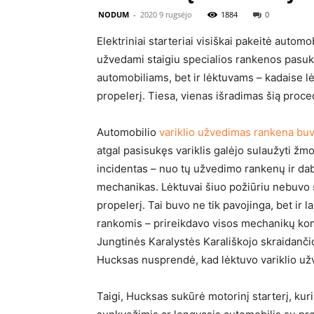
NODUM
-
2020 9 rugsėjo
1884
0
Elektriniai starteriai visiškai pakeitė automo
užvedami staigiu specialios rankenos pasuki
automobiliams, bet ir lėktuvams – kadaise l
propelerį. Tiesa, vienas išradimas šią pro
Automobilio
variklio užvedimas rankena buvo
atgal pasisukęs variklis galėjo sulaužyti žm
incidentas – nuo tų užvedimo rankenų ir da
mechanikas. Lėktuvai šiuo požiūriu nebuvo
propelerį. Tai buvo ne tik pavojinga, bet ir l
rankomis – prireikdavo visos mechanikų kom
Jungtinės Karalystės Karališkojo skraidanči
Hucksas nusprendė, kad lėktuvo variklio užve
Taigi, Hucksas sukūrė motorinį starterį, kur