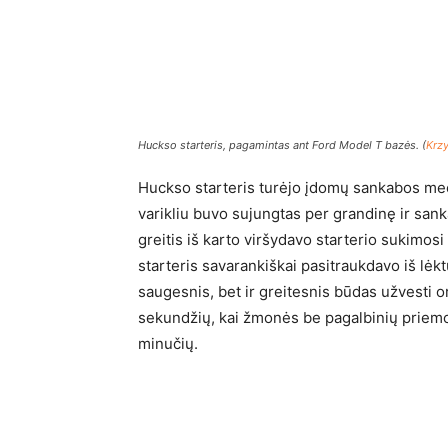
Huckso starteris, pagamintas ant Ford Model T bazės. (
Krz
Huckso starteris turėjo įdomų sankabos mec
varikliu buvo sujungtas per grandinę ir sank
greitis iš karto viršydavo starterio sukimos
starteris savarankiškai pasitraukdavo iš lėktu
saugesnis, bet ir greitesnis būdas užvesti o
sekundžių, kai žmonės be pagalbinių priemon
minučių.