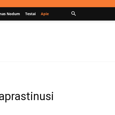
mas Nodum
Testai
Apie
aprastinusi