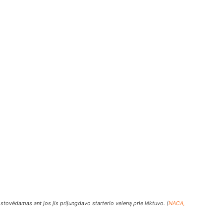
tovėdamas ant jos jis prijungdavo starterio veleną prie lėktuvo. (
NACA,