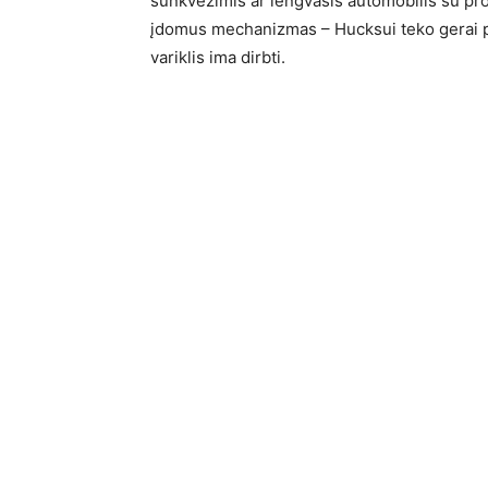
sunkvežimis ar lengvasis automobilis su pr
įdomus mechanizmas – Hucksui teko gerai pag
variklis ima dirbti.