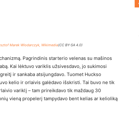
ysztof Marek Wlodarczyk, Wikimedia
(CC BY-SA 4.0)
hanizmą. Pagrindinis starterio velenas su mašinos
abą. Kai lėktuvo variklis užsivesdavo, jo sukimosi
i greitį ir sankaba atsijungdavo. Tuomet Huckso
vo kelio ir orlaivis galėdavo išskristi. Tai buvo ne tik
rlaivio variklį – tam prireikdavo tik maždaug 30
ių vieną propelerį tampydavo bent kelias ar kelioliką