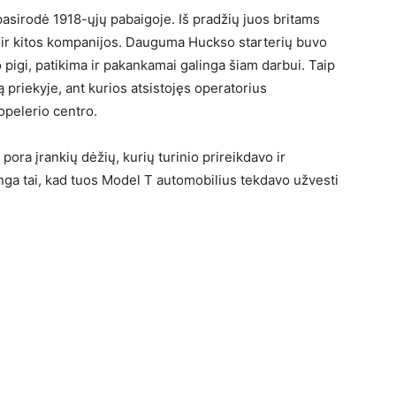
asirodė 1918-ųjų pabaigoje. Iš pradžių juos britams
 ir kitos kompanijos. Dauguma Huckso starterių buvo
pigi, patikima ir pakankamai galinga šiam darbui. Taip
priekyje, ant kurios atsistojęs operatorius
opelerio centro.
ora įrankių dėžių, kurių turinio prireikdavo ir
kinga tai, kad tuos Model T automobilius tekdavo užvesti