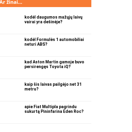
Ar žinai…
kodėl daugumos mažųjų laivų
vairai yra dešinėje?
kodėl Formulės 1 automobiliai
neturi ABS?
kad Aston Martin gamoje buvo
persirengęs Toyota iQ?
kaip šis laivas pailgėjo net 31
metru?
apie Fiat Multipla pagrindu
sukurtą Pininfarina Eden Roc?