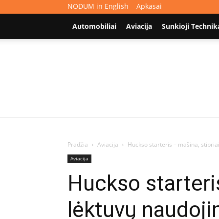
NODUM in English
Apkasai
Automobiliai
Aviacija
Sunkioji Technik
Pradžia
Aviacija
Huckso starteris – mašina, stipri
Aviacija
Huckso starteris
lėktuvų naudoj