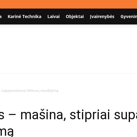
a
Karinė Technika
Laivai
Objektai
Įvairenybės
Gyveni
Nodum.lt
ai supaprastinusi lėktuvų naudojimą
 – mašina, stipriai sup
imą