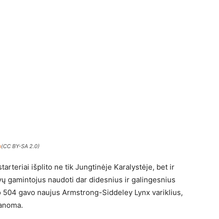
a
(CC BY-SA 2.0)
rteriai išplito ne tik Jungtinėje Karalystėje, bet ir
vų gamintojus naudoti dar didesnius ir galingesnius
ro 504 gavo naujus Armstrong-Siddeley Lynx variklius,
manoma.