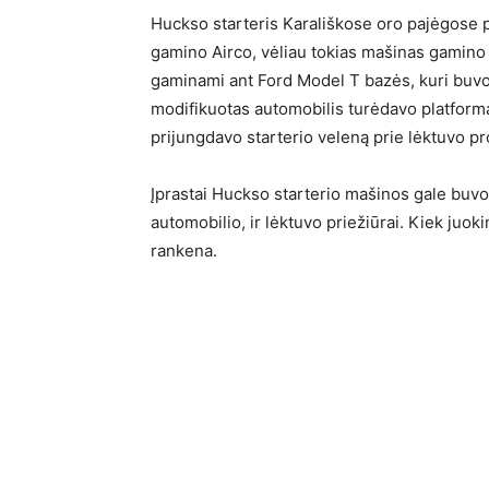
Huckso starteris Karališkose oro pajėgose p
gamino Airco, vėliau tokias mašinas gamino
gaminami ant Ford Model T bazės, kuri buvo 
modifikuotas automobilis turėdavo platformą 
prijungdavo starterio veleną prie lėktuvo pr
Įprastai Huckso starterio mašinos gale buvo p
automobilio, ir lėktuvo priežiūrai. Kiek juo
rankena.