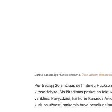
Darbui pasiruošęs Huckso starteris. (
Alan Wilson, Wikimedi
Per trečiąjį 20 amžiaus dešimtmetį Huckso sta
kitose šalyse. Šis išradimas paskatino lėktu
variklius. Pavyzdžiui, kai kurie Kanados Av
kuriuos užvesti rankomis buvo beveik neį