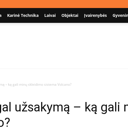
a
Karinė Technika
Laivai
Objektai
Įvairenybės
Gyveni
Nodum.lt
mą – ką gali minų skleidimo sistema Volcano?
al užsakymą – ką gali 
o?