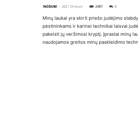
NODUM
-
2021 29 kovo
2487
0
Minų laukai yra skirti priešo judėjimo stabdy
pėstininkams ir karinei technikai laisvai judėt
pakeisti jų veržimosi kryptį. Įprastai minų l
naudojamos greitos minų paskleidimo techn