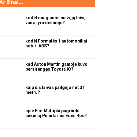
Ar žinai…
kodėl daugumos mažųjų laivų
vairai yra dešinėje?
kodėl Formulės 1 automobiliai
neturi ABS?
kad Aston Martin gamoje buvo
persirengęs Toyota iQ?
kaip šis laivas pailgėjo net 31
metru?
apie Fiat Multipla pagrindu
sukurtą Pininfarina Eden Roc?