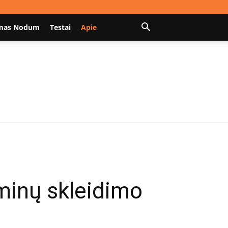
mas Nodum
Testai
Apie
minų skleidimo