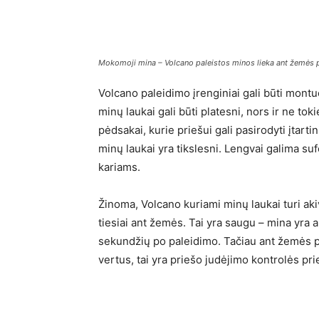
Mokomoji mina – Volcano paleistos minos lieka ant žemės p
Volcano paleidimo įrenginiai gali būti montu
minų laukai gali būti platesni, nors ir ne tok
pėdsakai, kurie priešui gali pasirodyti įtar
minų laukai yra tikslesni. Lengvai galima s
kariams.
Žinoma, Volcano kuriami minų laukai turi aki
tiesiai ant žemės. Tai yra saugu – mina yra 
sekundžių po paleidimo. Tačiau ant žemės pa
vertus, tai yra priešo judėjimo kontrolės pr