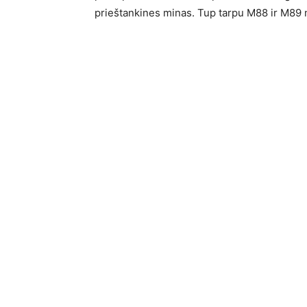
prieštankines minas. Tup tarpu M88 ir M89 m