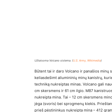
Užtaisoma Volcano sistema. (
U.S. Army, Wikimedia
)
Būtent tai ir daro Volcano ir panašios minų 
keliasdešimt aliumininių minų kanistrų, kurie
techniką nukreiptas minas. Volcano gali naudo
cm skersmens ir 61 cm ilgio. M87 kanistruos
nukreipta mina. Tai – 12 cm skersmens minos 
jėga (svoris) bei sprogmenų kiekis. Priešt
prieš pėstininkus nukreipta mina – 412 gram