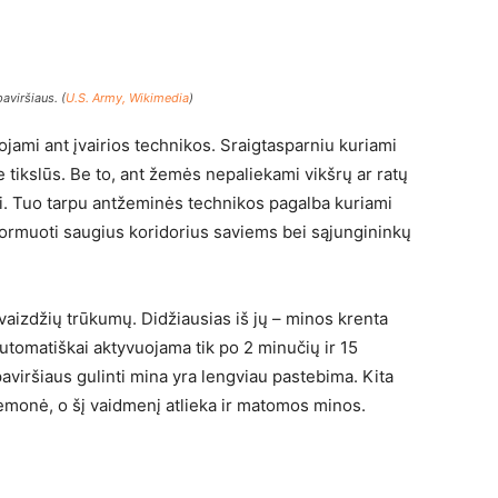
aviršiaus. (
U.S. Army, Wikimedia
)
ojami ant įvairios technikos. Sraigtasparniu kuriami
ie tikslūs. Be to, ant žemės nepaliekami vikšrų ar ratų
tini. Tuo tarpu antžeminės technikos pagalba kuriami
uformuoti saugius koridorius saviems bei sąjungininkų
vaizdžių trūkumų. Didžiausias iš jų – minos krenta
automatiškai aktyvuojama tik po 2 minučių ir 15
viršiaus gulinti mina yra lengviau pastebima. Kita
iemonė, o šį vaidmenį atlieka ir matomos minos.