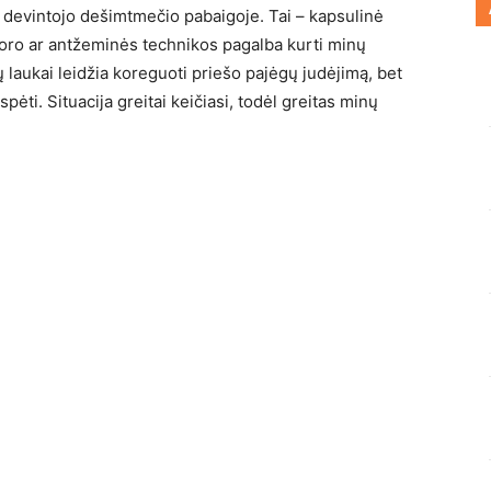
devintojo dešimtmečio pabaigoje. Tai – kapsulinė
i oro ar antžeminės technikos pagalba kurti minų
ų laukai leidžia koreguoti priešo pajėgų judėjimą, bet
pėti. Situacija greitai keičiasi, todėl greitas minų