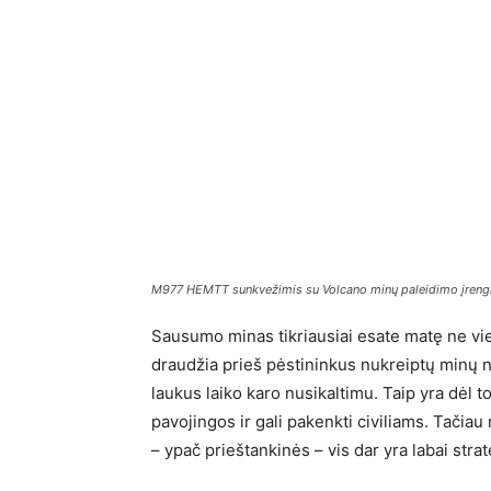
M977 HEMTT sunkvežimis su Volcano minų paleidimo įrengin
Sausumo minas tikriausiai esate matę ne vie
draudžia prieš pėstininkus nukreiptų minų
laukus laiko karo nusikaltimu. Taip yra dėl 
pavojingos ir gali pakenkti civiliams. Tačia
– ypač prieštankinės – vis dar yra labai stra