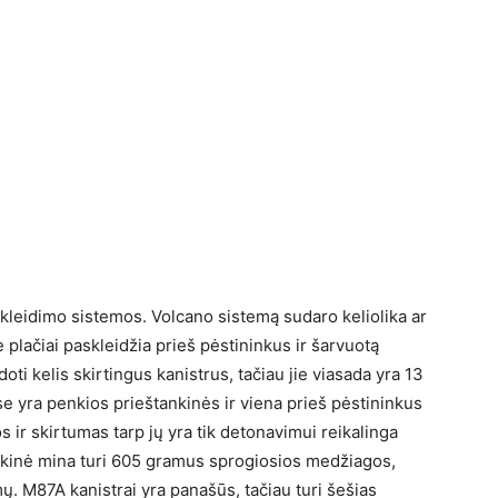
skleidimo sistemos. Volcano sistemą sudaro keliolika ar
 plačiai paskleidžia prieš pėstininkus ir šarvuotą
ti kelis skirtingus kanistrus, tačiau jie viasada yra 13
e yra penkios prieštankinės ir viena prieš pėstininkus
ir skirtumas tarp jų yra tik detonavimui reikalinga
ankinė mina turi 605 gramus sprogiosios medžiagos,
ų. M87A kanistrai yra panašūs, tačiau turi šešias