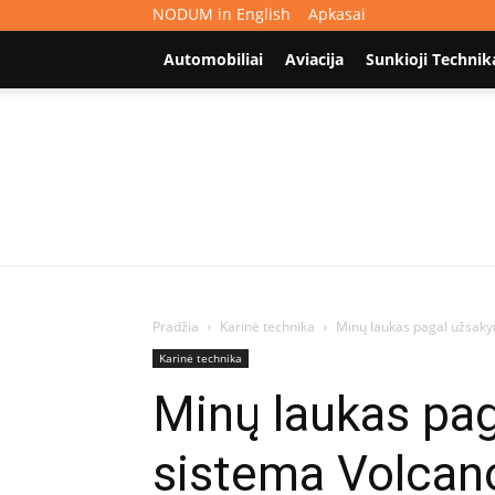
NODUM in English
Apkasai
Automobiliai
Aviacija
Sunkioji Technik
Pradžia
Karinė technika
Minų laukas pagal užsaky
Karinė technika
Minų laukas pag
sistema Volcan