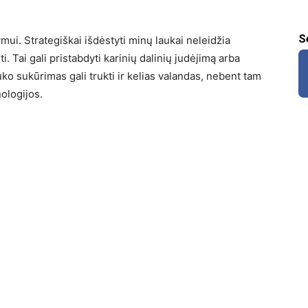
S
mui. Strategiškai išdėstyti minų laukai neleidžia
i. Tai gali pristabdyti karinių dalinių judėjimą arba
auko sukūrimas gali trukti ir kelias valandas, nebent tam
ologijos.