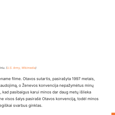
iu. (
U.S. Army, Wikimedia
)
name filme. Otavos sutartis, pasirašyta 1997 metais,
 naudojimą, o Ženevos konvencija nepažymėtus minų
to, kad pasibaigus karui minos dar daug metų išlieka
u ne visos šalys pasirašė Otavos konvenciją, todėl minos
tegiškai svarbus ginklas.