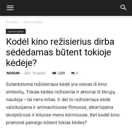
Pradžia
Įvairenybės
Įvairenybės
Kodėl kino režisierius dirba
sėdėdamas būtent tokioje
kėdėje?
NODUM
-
2021 14 spalio
2289
0
Sulankstoma režisieriaus kėdė yra vienas iš kino
simbolių. Tokias kėdes režisieriai ir aktoriai iš tikrųjų
naudoja – tai nėra mitas. Ir dėl to režisieriaus kėdė
vaizduojama ir animaciniuose filmuose, atkartojama
skulptūrose ir kituose meno kūriniuose. Bet kodėl kino
pramonė pamėgo būtent tokias kėdes?