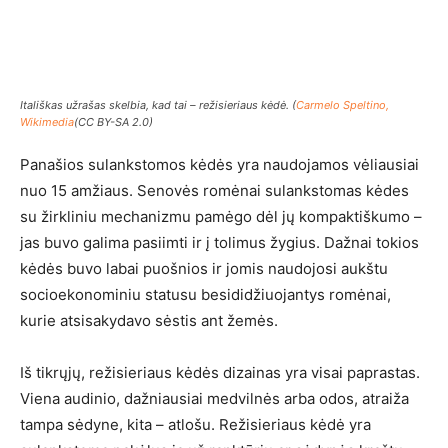
Itališkas užrašas skelbia, kad tai – režisieriaus kėdė. (
Carmelo Speltino,
Wikimedia
(CC BY-SA 2.0)
Panašios sulankstomos kėdės yra naudojamos vėliausiai
nuo 15 amžiaus. Senovės romėnai sulankstomas kėdes
su žirkliniu mechanizmu pamėgo dėl jų kompaktiškumo –
jas buvo galima pasiimti ir į tolimus žygius. Dažnai tokios
kėdės buvo labai puošnios ir jomis naudojosi aukštu
socioekonominiu statusu besididžiuojantys romėnai,
kurie atsisakydavo sėstis ant žemės.
Iš tikrųjų, režisieriaus kėdės dizainas yra visai paprastas.
Viena audinio, dažniausiai medvilnės arba odos, atraiža
tampa sėdyne, kita – atlošu. Režisieriaus kėdė yra