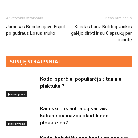
Ankstesnis straipsnis
Kitas straipsnis
Jamesas Bondas gavo Esprit
Keistas Lanz Bulldog variklis
po gudraus Lotus triuko
galėjo dirbti ir su 0 apsukų per
minutę
SUSIJĘ STRAIPSNIAI
Kodėl sparčiai populiarėja titaniniai
plaktukai?
Įvairenybės
Kam skirtos ant laidų kartais
kabančios mažos plastikinės
plokštelės?
Įvairenybės