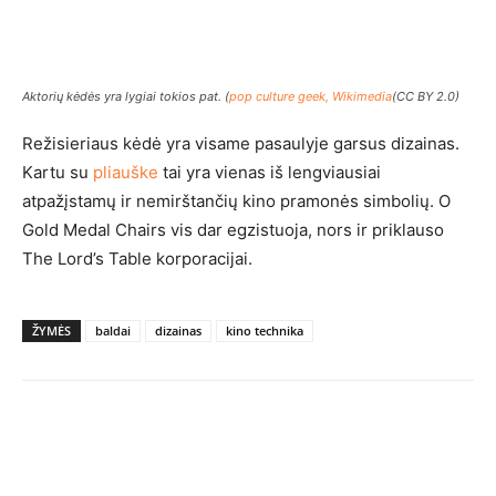
Aktorių kėdės yra lygiai tokios pat. (
pop culture geek, Wikimedia
(CC BY 2.0)
Režisieriaus kėdė yra visame pasaulyje garsus dizainas.
Kartu su
pliauške
tai yra vienas iš lengviausiai
atpažįstamų ir nemirštančių kino pramonės simbolių. O
Gold Medal Chairs vis dar egzistuoja, nors ir priklauso
The Lord’s Table korporacijai.
ŽYMĖS
baldai
dizainas
kino technika