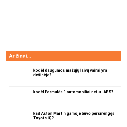
Ar žinai…
kodėl daugumos mažųjų laivų vairai yra
dešinėje?
kodėl Formulės 1 automobiliai neturi ABS?
kad Aston Martin gamoje buvo persirengęs
Toyota iQ?