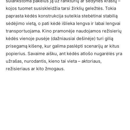
sulankstoma pakėlus ją už ranktūrių ar sėdynės kraštų –
kojos tuomet susiskleidžia tarsi žirklių geležtės. Tokia
paprasta kėdės konstrukcija suteikia stebėtinai stabilią
sėdėjimo vietą, o pati kėdė išlieka lengva ir labai lengvai
transportuojama. Kino pramonėje naudojamos režisierių
kėdės vienoje pusėje (dažniausiai dešinėje) turi gilią
prisegamą kišenę, kur galima paslėpti scenarijų ar kitus
popierius. Savaime aišku, ant kėdės atlošo nugarėlės yra
užrašas, nurodantis, kieno tai vieta – aktoriaus,
režisieriaus ar kito žmogaus.