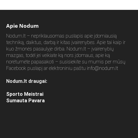
Apie Nodum
Nodum.lt – nepriklausomas puslapis apie įdomiausią
techniką, daiktus, darbą ir kitas įvairenybes. Apie tai kaip ir
kuo žmonės pasaulyje dirba. Nodum.lt – įvairenybių
mazgas, todėl jei veikiate ką nors įdomaus, apie ką
norėtumėte papasakoti – susisiekite su mumis per mūsų
Facebook puslapį ar elektroniniu paštu
info@nodum.lt
Nodum.lt draugai:
Sporto Meistrai
Sumauta Pavara