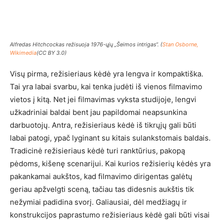
Alfredas Hitchcockas režisuoja 1976-ųjų „Šeimos intrigas“. (
Stan Osborne,
Wikimedia
(CC BY 3.0)
Visų pirma, režisieriaus kėdė yra lengva ir kompaktiška.
Tai yra labai svarbu, kai tenka judėti iš vienos filmavimo
vietos į kitą. Net jei filmavimas vyksta studijoje, lengvi
užkadriniai baldai bent jau papildomai neapsunkina
darbuotojų. Antra, režisieriaus kėdė iš tikrųjų gali būti
labai patogi, ypač lyginant su kitais sulankstomais baldais.
Tradicinė režisieriaus kėdė turi ranktūrius, pakopą
pėdoms, kišenę scenarijui. Kai kurios režisierių kėdės yra
pakankamai aukštos, kad filmavimo dirigentas galėtų
geriau apžvelgti sceną, tačiau tas didesnis aukštis tik
nežymiai padidina svorį. Galiausiai, dėl medžiagų ir
konstrukcijos paprastumo režisieriaus kėdė gali būti visai