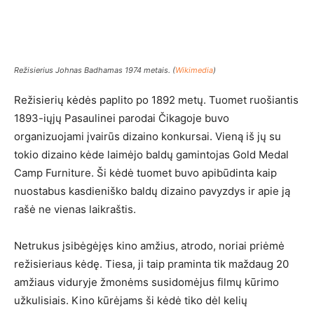
Režisierius Johnas Badhamas 1974 metais. (
Wikimedia
)
Režisierių kėdės paplito po 1892 metų. Tuomet ruošiantis
1893-iųjų Pasaulinei parodai Čikagoje buvo
organizuojami įvairūs dizaino konkursai. Vieną iš jų su
tokio dizaino kėde laimėjo baldų gamintojas Gold Medal
Camp Furniture. Ši kėdė tuomet buvo apibūdinta kaip
nuostabus kasdieniško baldų dizaino pavyzdys ir apie ją
rašė ne vienas laikraštis.
Netrukus įsibėgėjęs kino amžius, atrodo, noriai priėmė
režisieriaus kėdę. Tiesa, ji taip praminta tik maždaug 20
amžiaus viduryje žmonėms susidomėjus filmų kūrimo
užkulisiais. Kino kūrėjams ši kėdė tiko dėl kelių