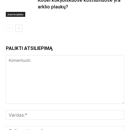
Kodėl kokybiškuose kostiumuose yra
arklio plaukų?
Įvairenybės
PALIKTI ATSILIEPIMĄ