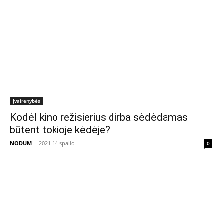
Įvairenybės
Kodėl kino režisierius dirba sėdėdamas
būtent tokioje kėdėje?
NODUM
-
2021 14 spalio
0