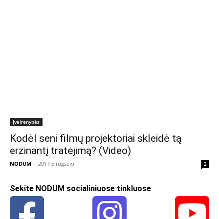
Įvairenybės
Kodėl seni filmų projektoriai skleidė tą
erzinantį tratėjimą? (Video)
NODUM
-
2017 5 rugsėjo
2
Sekite NODUM socialiniuose tinkluose