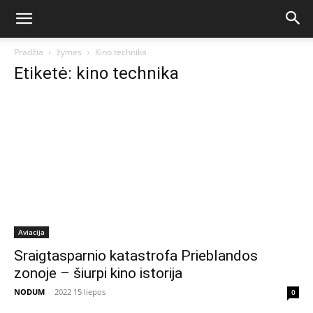
Pradžia
žymės
Kino technika
Etiketė: kino technika
Aviacija
Sraigtasparnio katastrofa Prieblandos
zonoje – šiurpi kino istorija
NODUM
-
2022 15 liepos
0