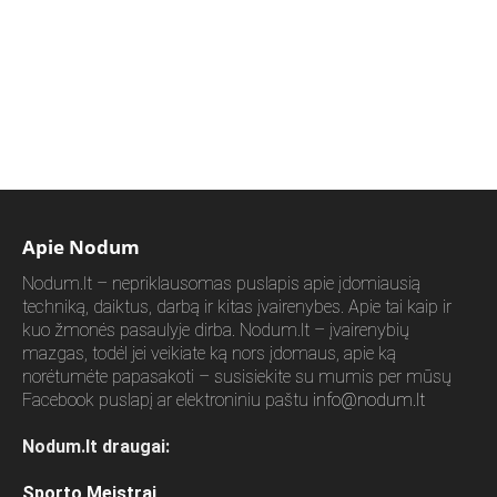
Apie Nodum
Nodum.lt – nepriklausomas puslapis apie įdomiausią
techniką, daiktus, darbą ir kitas įvairenybes. Apie tai kaip ir
kuo žmonės pasaulyje dirba. Nodum.lt – įvairenybių
mazgas, todėl jei veikiate ką nors įdomaus, apie ką
norėtumėte papasakoti – susisiekite su mumis per mūsų
Facebook puslapį ar elektroniniu paštu
info@nodum.lt
Nodum.lt draugai:
Sporto Meistrai