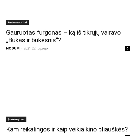
Automobiliai
Gauruotas furgonas – ką iš tikrųjų vairavo
„Bukas ir bukesnis“?
NODUM
-
2021 22 rugsėjo
0
Įvairenybės
Kam reikalingos ir kaip veikia kino pliauškės?