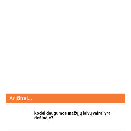
Ar žinai…
kodėl daugumos mažųjų laivų vairai yra
dešinėje?