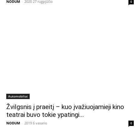
NODUM
-
2020 27 rugpjūčio
0
Automobiliai
Žvilgsnis į praeitį – kuo įvažiuojamieji kino
teatrai buvo tokie ypatingi...
NODUM
-
2019 6 vasario
0