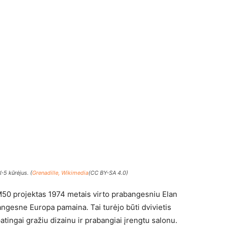
-5 kūrėjus. (
Grenadille, Wikimedia
(CC BY-SA 4.0)
M50 projektas 1974 metais virto prabangesniu Elan
bangesne Europa pamaina. Tai turėjo būti dvivietis
patingai gražiu dizainu ir prabangiai įrengtu salonu.