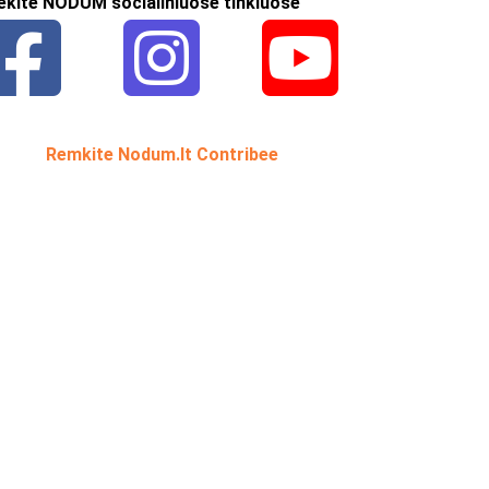
ekite NODUM socialiniuose tinkluose
Remkite Nodum.lt Contribee