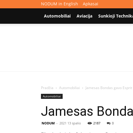
NODUM in English
Apkasai
Automobiliai
Aviacija
Sunkioji Technik
Pradžia
Automobiliai
Jamesas Bondas gavo Esprit 
Automobiliai
Jamesas Bondas
NODUM
-
2021 13 spalio
2187
0