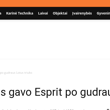
a
Karinė Technika
Laivai
Objektai
Įvairenybės
Gyveni
Nodum.lt
po gudraus Lotus triuko
 gavo Esprit po gudrau