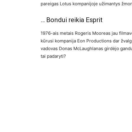
pareigas Lotus kompanijoje užimantys žmo
… Bondui reikia Esprit
1976-ais metais Rogeris Mooreas jau filmavo
kūrusi kompanija Eon Productions dar žvalgė
vadovas Donas McLaughlanas girdėjo gandus a
tai padaryti?