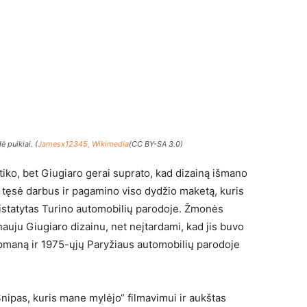
ė puikiai. (
Jamesx12345, Wikimedia
(CC BY-SA 3.0)
ko, bet Giugiaro gerai suprato, kad dizainą išmano
iai tęsė darbus ir pagamino viso dydžio maketą, kuris
ristatytas Turino automobilių parodoje. Žmonės
 nauju Giugiaro dizainu, net neįtardami, kad jis buvo
apmaną ir 1975-ųjų Paryžiaus automobilių parodoje
nipas, kuris mane mylėjo“ filmavimui ir aukštas