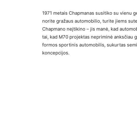
1971 metais Chapmanas susitiko su vienu ger
norite gražaus automobilio, turite jiems sutei
Chapmano neįtikino – jis manė, kad automobi
tai, kad M70 projektas nepriminė anksčiau 
formos sportinis automobilis, sukurtas sem
koncepcijos.