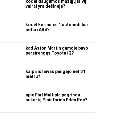
kodėl daugumos mažųjų laivų
vairai yra dešinėje?
kodėl Formulės 1 automobiliai
neturi ABS?
kad Aston Martin gamoje buvo
persirengęs Toyota iQ?
kaip šis laivas pailgėjo net 31
metru?
apie Fiat Multipla pagrindu
sukurtą Pininfarina Eden Roc?