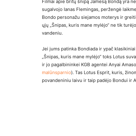
Filmai apie britų šnipą Jamesą Bondą yra ne
sugalvojo Ianas Flemingas, peržengė laikmeč
Bondo personažu siejamos moterys ir greiti a
ųjų „Šnipas, kuris mane mylėjo“ ne tik turėjo
vandeniu.
Jei jums patinka Bondiada ir ypač klasikiniai
„Šnipas, kuris mane mylėjo“ toks Lotus suv
ir jo pagalbininkei KGB agentei Anyai Amaso
malūnsparnio
). Tas Lotus Esprit, kuris, žin
povandeniniu laivu ir taip padėjo Bondui ir 