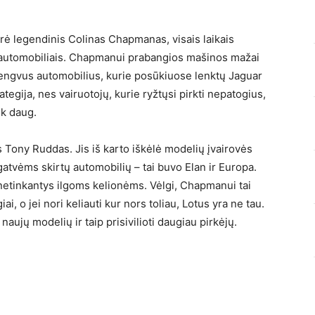
rė legendinis Colinas Chapmanas, visais laikais
is automobiliais. Chapmanui prabangios mašinos mažai
ai lengvus automobilius, kurie posūkiuose lenktų Jaguar
ategija, nes vairuotojų, kurie ryžtųsi pirkti nepatogius,
ek daug.
s Tony Ruddas. Jis iš karto iškėlė modelių įvairovės
tvėms skirtų automobilių – tai buvo Elan ir Europa.
 netinkantys ilgoms kelionėms. Vėlgi, Chapmanui tai
i, o jei nori keliauti kur nors toliau, Lotus yra ne tau.
ujų modelių ir taip prisivilioti daugiau pirkėjų.