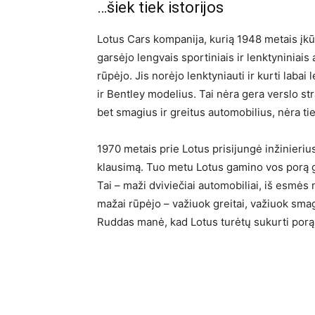
…šiek tiek istorijos
Lotus Cars kompanija, kurią 1948 metais įkū
garsėjo lengvais sportiniais ir lenktyninia
rūpėjo. Jis norėjo lenktyniauti ir kurti lab
ir Bentley modelius. Tai nėra gera verslo str
bet smagius ir greitus automobilius, nėra ti
1970 metais prie Lotus prisijungė inžinieriu
klausimą. Tuo metu Lotus gamino vos porą ga
Tai – maži dviviečiai automobiliai, iš esmės
mažai rūpėjo – važiuok greitai, važiuok smagia
Ruddas manė, kad Lotus turėtų sukurti porą na