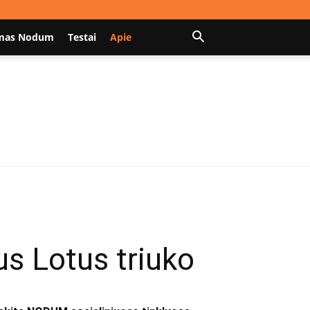
mas Nodum
Testai
Apie
s Lotus triuko