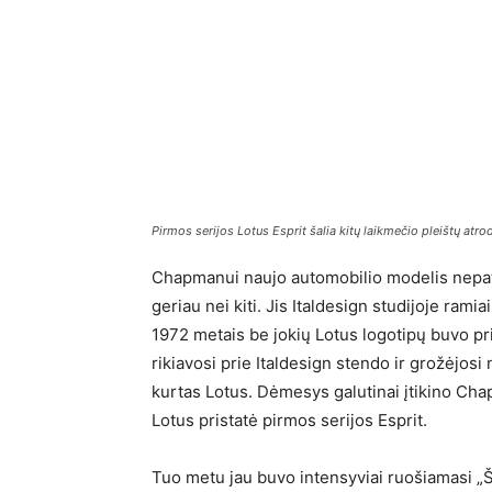
Pirmos serijos Lotus Esprit šalia kitų laikmečio pleištų atrod
Chapmanui naujo automobilio modelis nepati
geriau nei kiti. Jis Italdesign studijoje ram
1972 metais be jokių Lotus logotipų buvo p
rikiavosi prie Italdesign stendo ir grožėjosi
kurtas Lotus. Dėmesys galutinai įtikino Ch
Lotus pristatė pirmos serijos Esprit.
Tuo metu jau buvo intensyviai ruošiamasi „Š