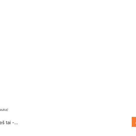
rauka)
eš tai -…