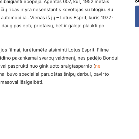
S
sibaigianti epopėja. Agentas 007, kurį 1952 metais
ių ribas ir yra nesenstantis kovotojas su blogiu. Su
utomobiliai. Vienas iš jų – Lotus Esprit, kuris 1977-
 daug paslėptų prietaisų, bet ir galėjo plaukti po
 jos filmai, turėtumėte atsiminti Lotus Esprit. Filme
aidino pakankamai svarbų vaidmenį, nes padėjo Bondui
vai pasprukti nuo ginkluoto sraigtasparnio (
ne
oma, buvo specialiai paruoštas šnipų darbui, pavirto
Amasovai išsigelbėti.