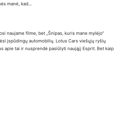
nės manė, kad…
si naujame filme, bet „Šnipas, kuris mane mylėjo“
si įspūdingų automobilių. Lotus Cars viešųjų ryšių
pie tai ir nusprendė pasiūlyti naująjį Esprit. Bet kaip