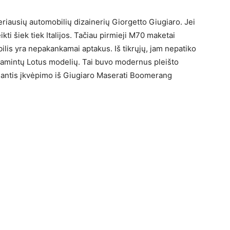
iausių automobilių dizainerių Giorgetto Giugiaro. Jei
kti šiek tiek Italijos. Tačiau pirmieji M70 maketai
lis yra nepakankamai aptakus. Iš tikrųjų, jam nepatiko
gamintų Lotus modelių. Tai buvo modernus pleišto
iantis įkvėpimo iš Giugiaro Maserati Boomerang