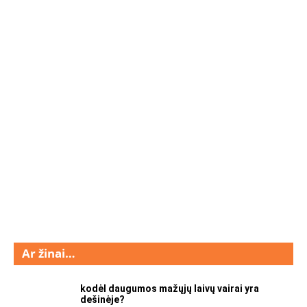
Ar žinai…
kodėl daugumos mažųjų laivų vairai yra
dešinėje?