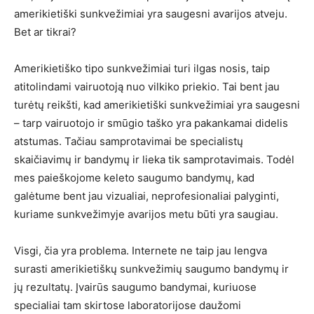
amerikietiški sunkvežimiai yra saugesni avarijos atveju.
Bet ar tikrai?
Amerikietiško tipo sunkvežimiai turi ilgas nosis, taip
atitolindami vairuotoją nuo vilkiko priekio. Tai bent jau
turėtų reikšti, kad amerikietiški sunkvežimiai yra saugesni
– tarp vairuotojo ir smūgio taško yra pakankamai didelis
atstumas. Tačiau samprotavimai be specialistų
skaičiavimų ir bandymų ir lieka tik samprotavimais. Todėl
mes paieškojome keleto saugumo bandymų, kad
galėtume bent jau vizualiai, neprofesionaliai palyginti,
kuriame sunkvežimyje avarijos metu būti yra saugiau.
Visgi, čia yra problema. Internete ne taip jau lengva
surasti amerikietiškų sunkvežimių saugumo bandymų ir
jų rezultatų. Įvairūs saugumo bandymai, kuriuose
specialiai tam skirtose laboratorijose daužomi