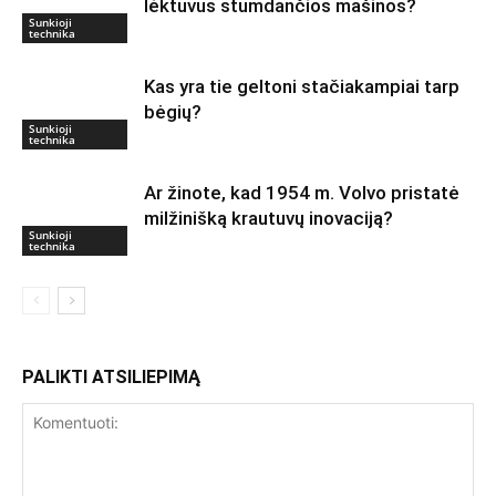
lėktuvus stumdančios mašinos?
Sunkioji
technika
Kas yra tie geltoni stačiakampiai tarp
bėgių?
Sunkioji
technika
Ar žinote, kad 1954 m. Volvo pristatė
milžinišką krautuvų inovaciją?
Sunkioji
technika
PALIKTI ATSILIEPIMĄ