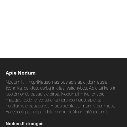
Apie Nodum
Nodum.lt – nepriklausomas puslapis apie įdomiausią
techniką, daiktus, darbą ir kitas įvairenybes. Apie tai kaip ir
kuo žmonės pasaulyje dirba. Nodum.lt – įvairenybių
mazgas, todėl jei veikiate ką nors įdomaus, apie ką
norėtumėte papasakoti – susisiekite su mumis per mūsų
Facebook puslapį ar elektroniniu paštu
info@nodum.lt
Nodum.lt draugai: