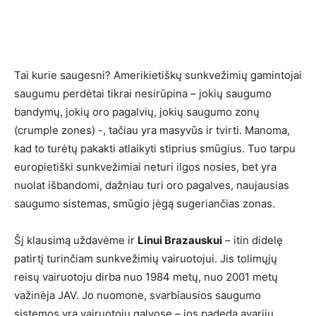
Tai kurie saugesni? Amerikietiškų sunkvežimių gamintojai
saugumu perdėtai tikrai nesirūpina – jokių saugumo
bandymų, jokių oro pagalvių, jokių saugumo zonų
(crumple zones) -, tačiau yra masyvūs ir tvirti. Manoma,
kad to turėtų pakakti atlaikyti stiprius smūgius. Tuo tarpu
europietiški sunkvežimiai neturi ilgos nosies, bet yra
nuolat išbandomi, dažniau turi oro pagalves, naujausias
saugumo sistemas, smūgio jėgą sugeriančias zonas.
Šį klausimą uždavėme ir
Linui Brazauskui
– itin didelę
patirtį turinčiam sunkvežimių vairuotojui. Jis tolimųjų
reisų vairuotoju dirba nuo 1984 metų, nuo 2001 metų
važinėja JAV. Jo nuomone, svarbiausios saugumo
sistemos yra vairuotojų galvose – jos padeda avarijų