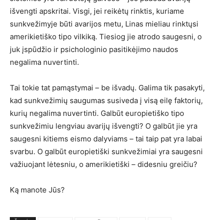
išvengti apskritai. Visgi, jei reikėtų rinktis, kuriame
sunkvežimyje būti avarijos metu, Linas mieliau rinktųsi
amerikietiško tipo vilkiką. Tiesiog jie atrodo saugesni, o
juk įspūdžio ir psichologinio pasitikėjimo naudos
negalima nuvertinti.
Tai tokie tat pamąstymai – be išvadų. Galima tik pasakyti,
kad sunkvežimių saugumas susiveda į visą eilę faktorių,
kurių negalima nuvertinti. Galbūt europietiško tipo
sunkvežimiu lengviau avarijų išvengti? O galbūt jie yra
saugesni kitiems eismo dalyviams – tai taip pat yra labai
svarbu. O galbūt europietiški sunkvežimiai yra saugesni
važiuojant lėtesniu, o amerikietiški – didesniu greičiu?
Ką manote Jūs?