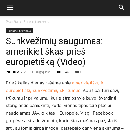
Pradžia
Sunkioji technika
Sunkioji technika
Sunkvežimių saugumas:
amerikietiškas prieš
europietišką (Video)
NODUM
-
2017 15 rugpjūčio
1646
0
Prieš kelias dienas rašėme apie
amerikietiškų ir
europietiškų sunkvežimių skirtumus
. Abu tipai turi savų
trūkumų ir privalumų, kurie straipsnyje buvo išvardinti,
stengiantis paaiškinti, kodėl vienas tipas taip plačiai
naudojamas JAV, o kitas – Europoje. Visgi, Facebook
grupėse atsirado žmonių, kurie šias mašinas pažįsta iš
arti, su jomis dirba ir todėl pastebėjo dar vieną skirtumą –