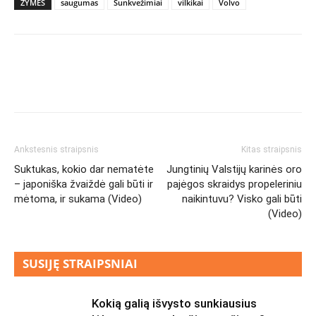
ŽYMĖS
saugumas
Sunkvežimiai
vilkikai
Volvo
Ankstesnis straipsnis
Kitas straipsnis
Suktukas, kokio dar nematėte
Jungtinių Valstijų karinės oro
– japoniška žvaiždė gali būti ir
pajėgos skraidys propeleriniu
mėtoma, ir sukama (Video)
naikintuvu? Visko gali būti
(Video)
SUSIJĘ STRAIPSNIAI
Kokią galią išvysto sunkiausius