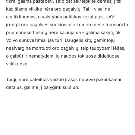
tikrai galima pastebėti. Taip pat atkreipkite dėmesį į tai,
kad šiame vilkike nėra oro pagalvių. Tai – visai ne
atsitiktinumas, o valstybės politikos rezultatas. JAV
įrengti oro pagalves sunkiosiose komercinėse transporto
priemonėse tiesiog nereikalaujama – galima sakyti, tik
Volvo sunkvežimiai jas turi. Daugelis kitų gamintojų
nesivargina montuoti oro pagalvių, taip taupydami lėšas,
o galbūt ir nematydami jų naudos tokiuose dideliuose
vilkikuose.
Taigi, nors pateiktas vaizdo įrašas nebuvo pakankamai
detalus, galime jį palyginti su šiuo: