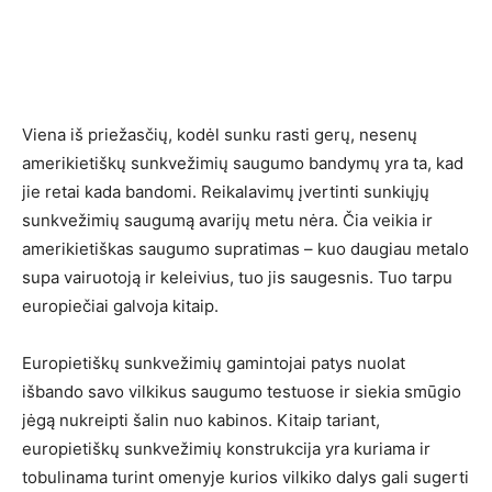
Viena iš priežasčių, kodėl sunku rasti gerų, nesenų
amerikietiškų sunkvežimių saugumo bandymų yra ta, kad
jie retai kada bandomi. Reikalavimų įvertinti sunkiųjų
sunkvežimių saugumą avarijų metu nėra. Čia veikia ir
amerikietiškas saugumo supratimas – kuo daugiau metalo
supa vairuotoją ir keleivius, tuo jis saugesnis. Tuo tarpu
europiečiai galvoja kitaip.
Europietiškų sunkvežimių gamintojai patys nuolat
išbando savo vilkikus saugumo testuose ir siekia smūgio
jėgą nukreipti šalin nuo kabinos. Kitaip tariant,
europietiškų sunkvežimių konstrukcija yra kuriama ir
tobulinama turint omenyje kurios vilkiko dalys gali sugerti