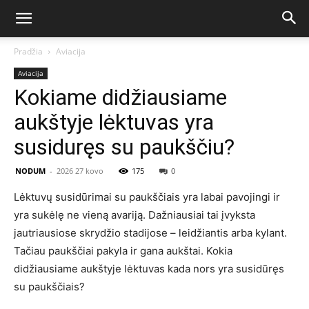
Pradžia
Aviacija
Aviacija
Kokiame didžiausiame
aukštyje lėktuvas yra
susiduręs su paukščiu?
NODUM
-
2026 27 kovo
175
0
Lėktuvų susidūrimai su paukščiais yra labai pavojingi ir
yra sukėlę ne vieną avariją. Dažniausiai tai įvyksta
jautriausiose skrydžio stadijose – leidžiantis arba kylant.
Tačiau paukščiai pakyla ir gana aukštai. Kokia
didžiausiame aukštyje lėktuvas kada nors yra susidūręs
su paukščiais?