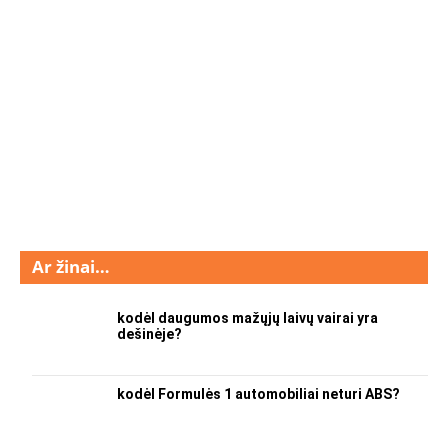
Ar žinai…
kodėl daugumos mažųjų laivų vairai yra
dešinėje?
kodėl Formulės 1 automobiliai neturi ABS?