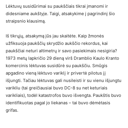
Lėktuvų susidūrimai su paukščiais tikrai įmanomi ir
didesniame aukštyje. Taigi, atsakykime į pagrindinį šio
straipsnio klausimą.
Iš tikrųjų, atsakymą jūs jau skaitėte. Kaip žmonės
užfiksuoja paukščių skrydžio aukščio rekordus, kai
paukščiai neturi altimetrų ir savo pasiekimais nesigiria?
1973 metų lapkričio 29 dieną virš Dramblio Kaulo Kranto
komercinis lėktuvas susidūrė su paukščiu. Smūgis
apgadino vieną lėktuvo variklį ir privertė pilotus jį
išjungti. Tačiau lėktuvas gali nusileisti ir su vienu išjungtu
varikliu (tai greičiausiai buvo DC-8 su net keturiais
varikliais), todėl katastrofos buvo išvengta. Paukštis buvo
identifikuotas pagal jo liekanas – tai buvo dėmėtasis
grifas.