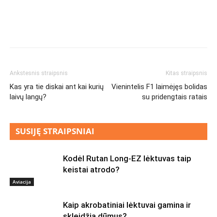
Ankstesnis straipsnis
Kitas straipsnis
Kas yra tie diskai ant kai kurių
Vienintelis F1 laimėjęs bolidas
laivų langų?
su pridengtais ratais
SUSIJĘ STRAIPSNIAI
Kodėl Rutan Long-EZ lėktuvas taip
keistai atrodo?
Aviacija
Kaip akrobatiniai lėktuvai gamina ir
skleidžia dūmus?