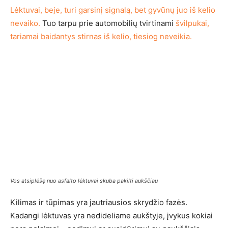
Lėktuvai, beje, turi garsinį signalą, bet gyvūnų juo iš kelio
nevaiko.
Tuo tarpu prie automobilių tvirtinami
švilpukai,
tariamai baidantys stirnas iš kelio, tiesiog neveikia.
Vos atsiplėšę nuo asfalto lėktuvai skuba pakilti aukščiau
Kilimas ir tūpimas yra jautriausios skrydžio fazės.
Kadangi lėktuvas yra nedideliame aukštyje, įvykus kokiai