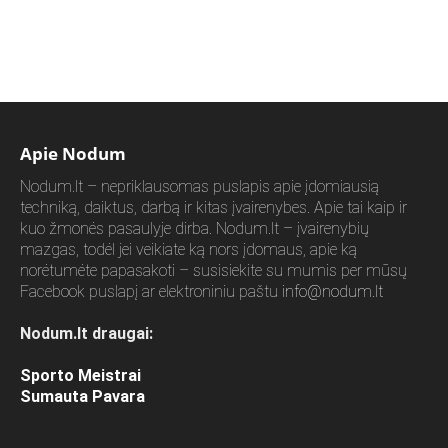
Apie Nodum
Nodum.lt – nepriklausomas puslapis apie įdomiausią
techniką, daiktus, darbą ir kitas įvairenybes. Apie tai kaip ir
kuo žmonės pasaulyje dirba. Nodum.lt – įvairenybių
mazgas, todėl jei veikiate ką nors įdomaus, apie ką
norėtumėte papasakoti – susisiekite su mumis per mūsų
Facebook puslapį ar elektroniniu paštu
info@nodum.lt
Nodum.lt draugai:
Sporto Meistrai
Sumauta Pavara