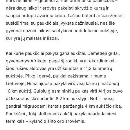
nors nelaimei – gedimui ar susidūrimui su paukščiais –
nėra daug laiko ir erdvės pakeisti skrydžio kursą ir
saugiai nutūpti avariniu būdu. Tačiau būtent arčiau žemės
susidūrimai su paukščiais įvyksta dažniausiai, nes šie
gyvūnai dažnai laikosi santykinai nedideliame aukštyje,
kur yra jų maistas ir lizdai.
Kai kurie paukščiai pakyla gana aukštai. Dėmėtieji grifai,
gyvenantys Afrikoje, pagal šį rodiklį yra rekordininkai –
šios rūšies atstovas yra užfiksuotas ir 11,3 kilometrų
aukštyje. Pilkoji gervė, puikiai pažįstama ir mums
Lietuvoje, Himalajuose pakyla virš visų kalnų į maždaug
10 km aukštį. Gulbių giesmininkių pulkas virš Airijos buvo
užfiksuotas skrendantis 8,2 km aukštyje. Net ir mūsų
gandrai migruodami kartais peržengia 4 km aukščio ribą.
Paukščiai į tokį stulbinantį aukštį pakyla naudodamiesi
termikais – kylančio šilto oro srovėmis.