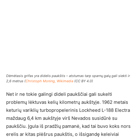
Dėmėtasis grifas yra didelis paukštis – atstumas tarp sparnų galų gali siekti ir
2,6 metrus (
Christoph Moning, Wikimedia
(CC BY 4.0)
Net ir ne tokie galingi dideli paukščiai gali sukelti
problemų lėktuvas kelių kilometrų aukštyje. 1962 metais
keturių variklių turbopropelerinis Lockheed L-188 Electra
maždaug 6,4 km aukštyje virš Nevados susidūrė su
paukščiu. Įgula iš pradžių pamanė, kad tai buvo koks nors
erelis ar kitas plėšrus paukštis, o išsigandę keleiviai