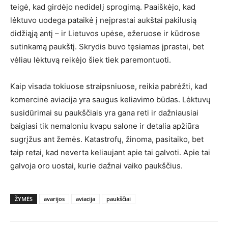
teigė, kad girdėjo nedidelį sprogimą. Paaiškėjo, kad
lėktuvo uodega pataikė į neįprastai aukštai pakilusią
didžiąją antį – ir Lietuvos upėse, ežeruose ir kūdrose
sutinkamą paukštį. Skrydis buvo tęsiamas įprastai, bet
vėliau lėktuvą reikėjo šiek tiek paremontuoti.
Kaip visada tokiuose straipsniuose, reikia pabrėžti, kad
komercinė aviacija yra saugus keliavimo būdas. Lėktuvų
susidūrimai su paukščiais yra gana reti ir dažniausiai
baigiasi tik nemaloniu kvapu salone ir detalia apžiūra
sugrįžus ant žemės. Katastrofų, žinoma, pasitaiko, bet
taip retai, kad neverta keliaujant apie tai galvoti. Apie tai
galvoja oro uostai, kurie dažnai vaiko paukščius.
ŽYMĖS
avarijos
aviacija
paukščiai