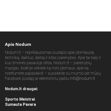
Apie Nodum
Nodum.lt – nepriklausomas puslapis apie įdomiausią
techniką, daiktus, darbą ir kitas įvairenybes. Apie tai kaip ir
kuo žmonės pasaulyje dirba. Nodum.lt – įvairenybių
mazgas, todėl jei veikiate ką nors įdomaus, apie ką
norėtumėte papasakoti – susisiekite su mumis per mūsų
Facebook puslapį ar elektroniniu paštu
info@nodum.lt
Nodum.lt draugai:
Sporto Meistrai
Sumauta Pavara