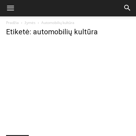
Pradžia
žymės
Automobilių kultūra
Etiketė: automobilių kultūra