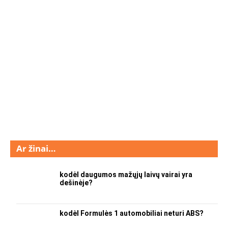
Ar žinai…
kodėl daugumos mažųjų laivų vairai yra
dešinėje?
kodėl Formulės 1 automobiliai neturi ABS?