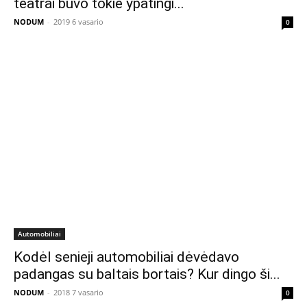
teatrai buvo tokie ypatingi...
NODUM
-
2019 6 vasario
0
Automobiliai
Kodėl senieji automobiliai dėvėdavo
padangas su baltais bortais? Kur dingo ši...
NODUM
-
2018 7 vasario
0