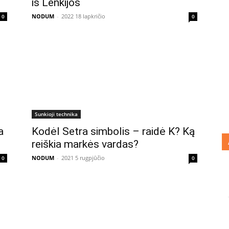
iš Lenkijos
NODUM
-
2022 18 lapkričio
0
0
Sunkioji technika
a
Kodėl Setra simbolis – raidė K? Ką
reiškia markės vardas?
NODUM
-
2021 5 rugpjūčio
0
0