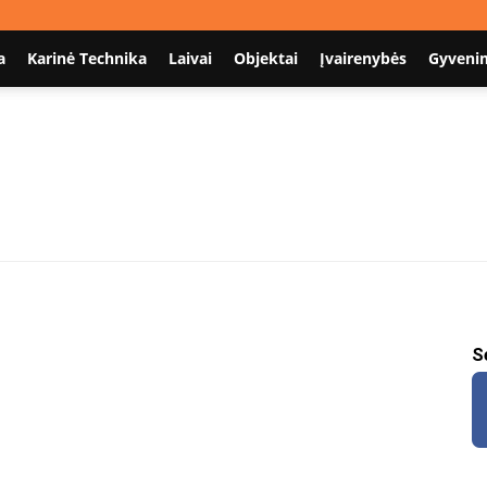
a
Karinė Technika
Laivai
Objektai
Įvairenybės
Gyveni
Nodum.lt
S