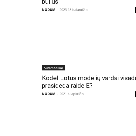
bulius
NODUM
-
2023 18 balandžio
Automobiliai
Kodėl Lotus modelių vardai visad
prasideda raide E?
NODUM
-
2021 4 lapkričio