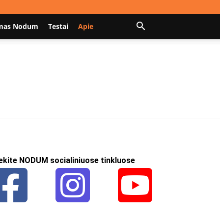
mas Nodum
Testai
Apie
ekite NODUM socialiniuose tinkluose