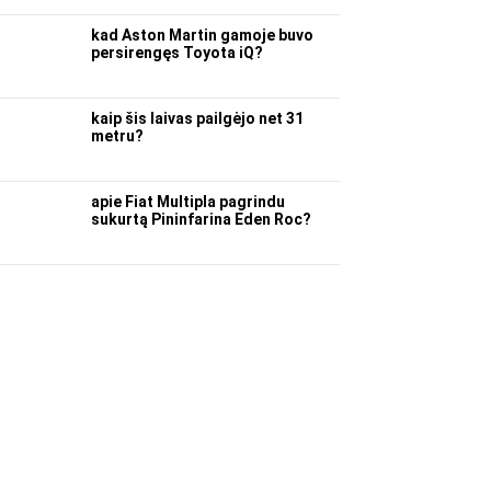
kad Aston Martin gamoje buvo
persirengęs Toyota iQ?
kaip šis laivas pailgėjo net 31
metru?
apie Fiat Multipla pagrindu
sukurtą Pininfarina Eden Roc?