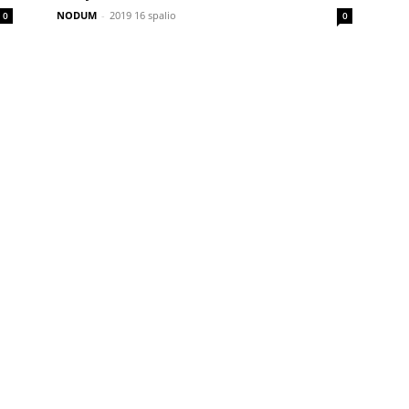
NODUM
-
2019 16 spalio
0
0