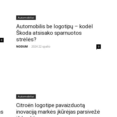
Automobiliai
Automobilis be logotipų – kodėl
Škoda atsisako sparnuotos
strėlės?
0
NODUM
-
2024 22 spalio
0
Automobiliai
Citroën logotipe pavaizduotą
as
inovaciją markės įkūrėjas parsivežė