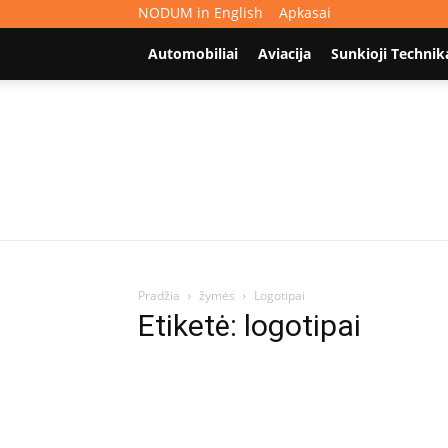
NODUM in English
Apkasai
Automobiliai
Aviacija
Sunkioji Technik
Pradžia
žymės
Logotipai
Etiketė: logotipai