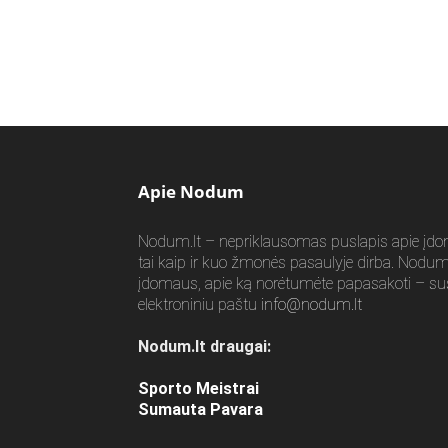
Apie Nodum
Nodum.lt – nepriklausomas puslapis apie įdomia
tai kaip ir kuo žmonės pasaulyje dirba. Nodum.l
įdomaus, apie ką norėtumėte papasakoti – su
elektroniniu paštu
info@nodum.lt
Nodum.lt draugai:
Sporto Meistrai
Sumauta Pavara