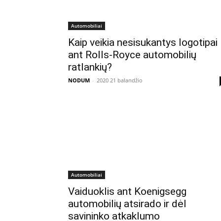
Automobiliai
Kaip veikia nesisukantys logotipai
ant Rolls-Royce automobilių
ratlankių?
NODUM
-
2020 21 balandžio
Automobiliai
Vaiduoklis ant Koenigsegg
automobilių atsirado ir dėl
savininko atkaklumo