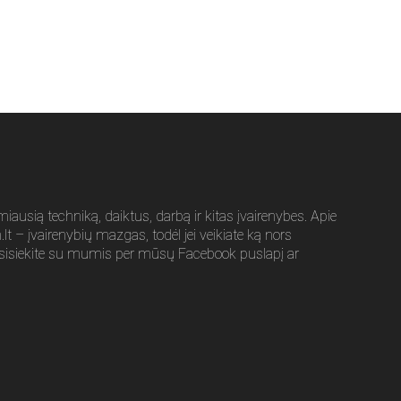
usią techniką, daiktus, darbą ir kitas įvairenybes. Apie
t – įvairenybių mazgas, todėl jei veikiate ką nors
sisiekite su mumis per mūsų Facebook puslapį ar