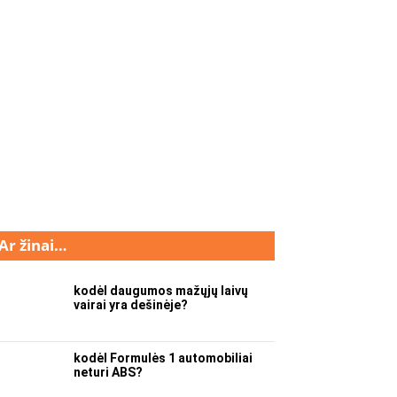
Ar žinai…
kodėl daugumos mažųjų laivų
vairai yra dešinėje?
kodėl Formulės 1 automobiliai
neturi ABS?