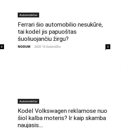
Automobiliai
Ferrari šio automobilio nesukūrė,
tai kodėl jis papuoštas
šuoliuojančiu žirgu?
NODUM
-
2020 16 balandžio
0
0
Automobiliai
Kodėl Volkswagen reklamose nuo
šiol kalba moteris? Ir kaip skamba
naujasis...