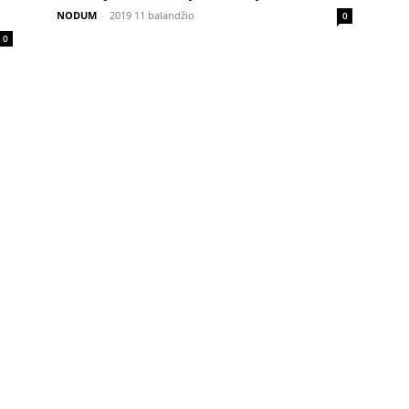
NODUM
-
2019 11 balandžio
0
0