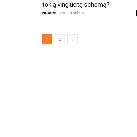
tokią vingiuotą schemą?
NODUM
-
2019 14 birželio
1
2