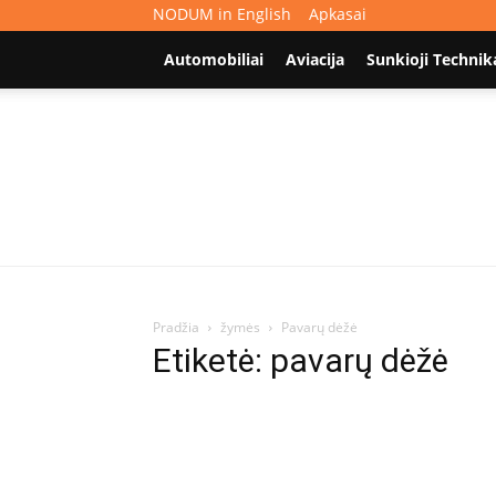
NODUM in English
Apkasai
Automobiliai
Aviacija
Sunkioji Technik
Pradžia
žymės
Pavarų dėžė
Etiketė: pavarų dėžė