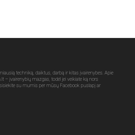
usią techniką, daiktus, darbą ir kitas įvairenybes. Apie
t – įvairenybių mazgas, todėl jei veikiate ką nors
sisiekite su mumis per mūsų Facebook puslapį ar