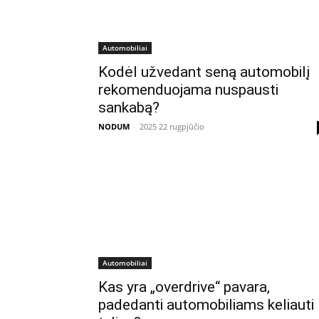
Automobiliai
Kodėl užvedant seną automobilį
rekomenduojama nuspausti
sankabą?
NODUM
-
2025 22 rugpjūčio
Automobiliai
Kas yra „overdrive“ pavara,
padedanti automobiliams keliauti