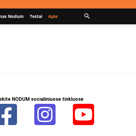
mas Nodum
Testai
Apie
ekite NODUM socialiniuose tinkluose