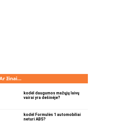
Ar žinai…
kodėl daugumos mažųjų laivų
vairai yra dešinėje?
kodėl Formulės 1 automobiliai
neturi ABS?