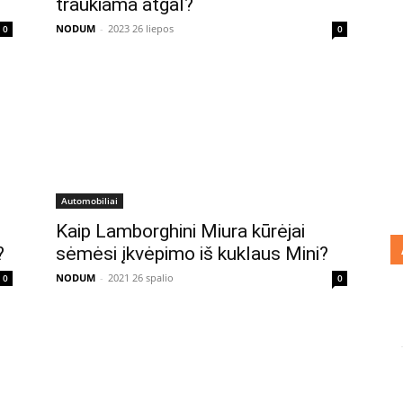
traukiama atgal?
NODUM
-
2023 26 liepos
0
0
Automobiliai
Kaip Lamborghini Miura kūrėjai
?
sėmėsi įkvėpimo iš kuklaus Mini?
NODUM
-
2021 26 spalio
0
0