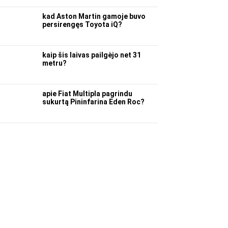
kad Aston Martin gamoje buvo
persirengęs Toyota iQ?
kaip šis laivas pailgėjo net 31
metru?
apie Fiat Multipla pagrindu
sukurtą Pininfarina Eden Roc?