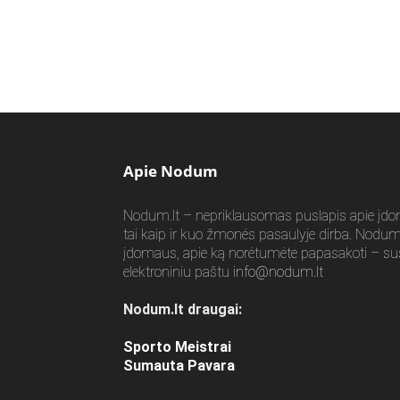
Apie Nodum
Nodum.lt – nepriklausomas puslapis apie įdomia
tai kaip ir kuo žmonės pasaulyje dirba. Nodum.l
įdomaus, apie ką norėtumėte papasakoti – su
elektroniniu paštu
info@nodum.lt
Nodum.lt draugai:
Sporto Meistrai
Sumauta Pavara