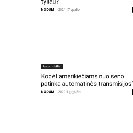
tyliau?
NODUM
-
2024 17 spalio
Automobiliai
Kodėl amerikiečiams nuo seno
patinka automatinės transmisijos
NODUM
-
2022 3 gegužės