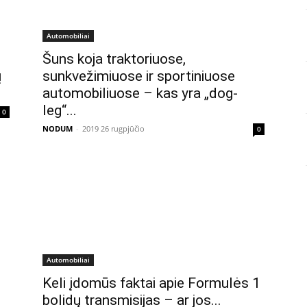
Automobiliai
Šuns koja traktoriuose,
sunkvežimiuose ir sportiniuose
ų
automobiliuose – kas yra „dog-
leg“...
0
NODUM
-
2019 26 rugpjūčio
0
Automobiliai
Keli įdomūs faktai apie Formulės 1
bolidų transmisijas – ar jos...