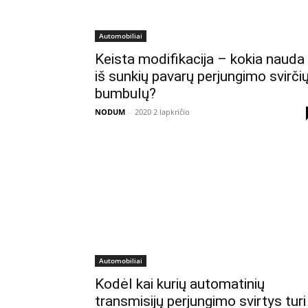
Automobiliai
Keista modifikacija – kokia nauda
iš sunkių pavarų perjungimo svirči
bumbulų?
NODUM
-
2020 2 lapkričio
Automobiliai
Kodėl kai kurių automatinių
transmisijų perjungimo svirtys turi