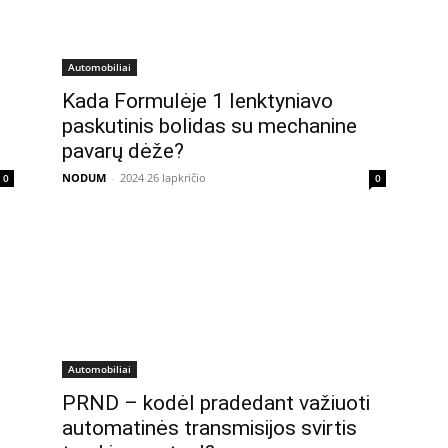
Automobiliai
Kada Formulėje 1 lenktyniavo
paskutinis bolidas su mechanine
pavarų dėže?
NODUM
-
2024 26 lapkričio
0
0
Automobiliai
PRND – kodėl pradedant važiuoti
automatinės transmisijos svirtis