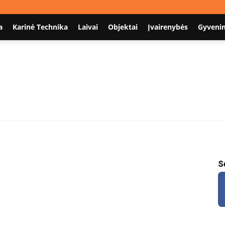
a
Karinė Technika
Laivai
Objektai
Įvairenybės
Gyveni
Nodum.lt
S