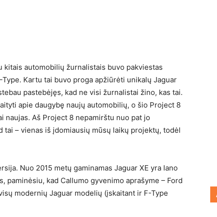
u kitais automobilių žurnalistais buvo pakviestas
Type. Kartu tai buvo proga apžiūrėti unikalų Jaguar
stebau pastebėjęs, kad ne visi žurnalistai žino, kas tai.
skaityti apie daugybę naujų automobilių, o šio Project 8
ai naujas. Aš Project 8 nepamirštu nuo pat jo
d tai – vienas iš įdomiausių mūsų laikų projektų, todėl
versija. Nuo 2015 metų gaminamas Jaguar XE yra Iano
dės, paminėsiu, kad Callumo gyvenimo aprašyme – Ford
visų modernių Jaguar modelių (įskaitant ir F-Type