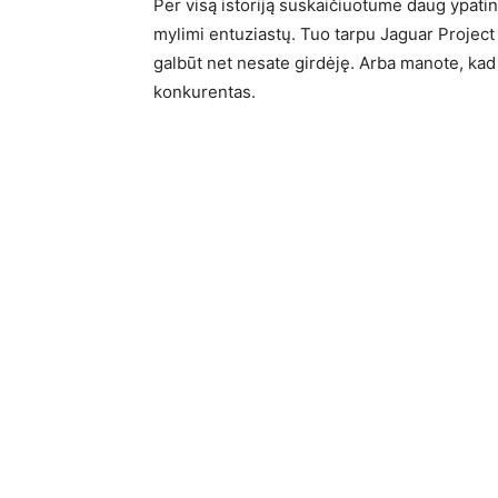
Per visą istoriją suskaičiuotume daug ypatin
mylimi entuziastų. Tuo tarpu Jaguar Project 
galbūt net nesate girdėję. Arba manote, k
konkurentas.