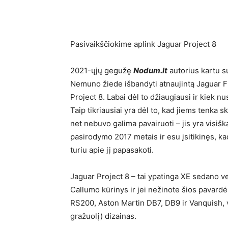
Pasivaikščiokime aplink Jaguar Project 8
2021-ųjų gegužę
Nodum.lt
autorius kartu s
Nemuno žiede išbandyti atnaujintą Jaguar F-
Project 8. Labai dėl to džiaugiausi ir kiek nu
Taip tikriausiai yra dėl to, kad jiems tenka 
net nebuvo galima pavairuoti – jis yra visišk
pasirodymo 2017 metais ir esu įsitikinęs, ka
turiu apie jį papasakoti.
Jaguar Project 8 – tai ypatinga XE sedano 
Callumo kūrinys ir jei nežinote šios pavar
RS200, Aston Martin DB7, DB9 ir Vanquish, 
gražuolį) dizainas.