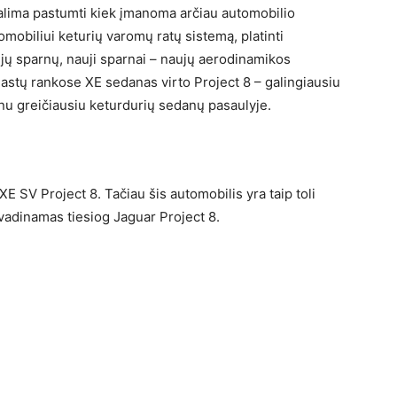
galima pastumti kiek įmanoma arčiau automobilio
tomobiliui keturių varomų ratų sistemą, platinti
ujų sparnų, nauji sparnai – naujų aerodinamikos
astų rankose XE sedanas virto Project 8 – galingiausiu
nu greičiausiu keturdurių sedanų pasaulyje.
XE SV Project 8. Tačiau šis automobilis yra taip toli
 vadinamas tiesiog Jaguar Project 8.