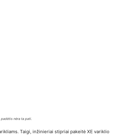
ų padėtis nėra ta pati.
liams. Taigi, inžinieriai stipriai pakeitė XE variklio