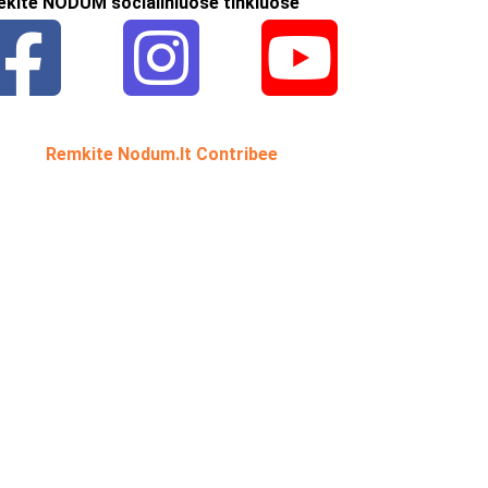
ekite NODUM socialiniuose tinkluose
Remkite Nodum.lt Contribee