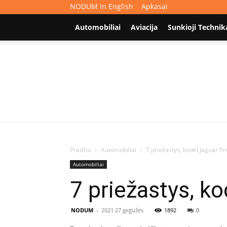
NODUM in English
Apkasai
Automobiliai
Aviacija
Sunkioji Technik
Pradžia
Automobiliai
7 priežastys, kodėl Jaguar Pr
Automobiliai
7 priežastys, ko
NODUM
-
2021 27 gegužės
1892
0