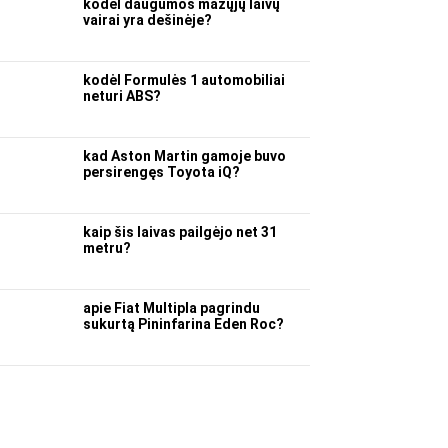
kodėl daugumos mažųjų laivų
vairai yra dešinėje?
kodėl Formulės 1 automobiliai
neturi ABS?
kad Aston Martin gamoje buvo
persirengęs Toyota iQ?
kaip šis laivas pailgėjo net 31
metru?
apie Fiat Multipla pagrindu
sukurtą Pininfarina Eden Roc?