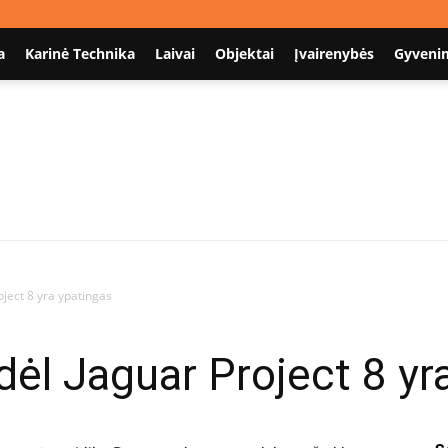
a
Karinė Technika
Laivai
Objektai
Įvairenybės
Gyveni
Nodum.lt
oject 8 yra ypatingas
dėl Jaguar Project 8 yr