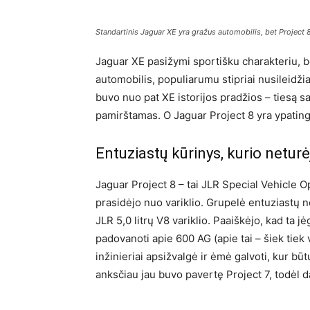
Standartinis Jaguar XE yra gražus automobilis, bet Project 8
Jaguar XE pasižymi sportišku charakteriu, b
automobilis, populiarumu stipriai nusileidž
buvo nuo pat XE istorijos pradžios – tiesą sa
pamirštamas. O Jaguar Project 8 yra ypating
Entuziastų kūrinys, kurio neturė
Jaguar Project 8 – tai JLR Special Vehicle Op
prasidėjo nuo variklio. Grupelė entuziastų no
JLR 5,0 litrų V8 variklio. Paaiškėjo, kad ta
padovanoti apie 600 AG (apie tai – šiek tiek 
inžinieriai apsižvalgė ir ėmė galvoti, kur būt
anksčiau jau buvo pavertę Project 7, todėl 