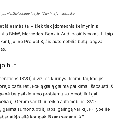
 yra visiškai kitame lygyje. (Gamintojo nuotrauka)
et iš esmės tai – šiek tiek įdomesnis šeimyninis
iantis BMW, Mercedes-Benz ir Audi pasiūlymams. Ir taip
kant, jei ne Project 8, šis automobilis būtų lengvai
as.
jo būti
erations (SVO) divizijos kūrinys. Įdomu tai, kad jis
rėjo pažiūrėti, kokią galią galima patikimai išspausti iš
 jėgainė be patikimumo problemų automobiliui gali
vėliau). Geram varikliui reikia automobilio. SVO
ų galima sumontuoti šį labai galingą variklį. F-Type jie
dabar atėjo eilė kompaktiškam sedanui XE.