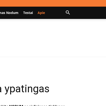
mas Nodum
Testai
Apie
a ypatingas