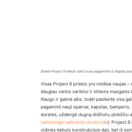
Didelė Project 8 kėbulo dalis buvo pagaminta iš anglies plu
Visas Project 8 priekis yra visiškai naujas – n
daugiau vietos varikliui ir kitiems mazgams 
Išaugo ir galinė ašis, todėl pasikeitė visa g
pagaminti nauji sparnai, kapotas, bamperis,
dureles, uždengė dugną didžiuliu plokščiu 
neteisingai vadinama versta oda
). Project 8
vidinės kėbulo konstrukcijos dalį, bet iš esm