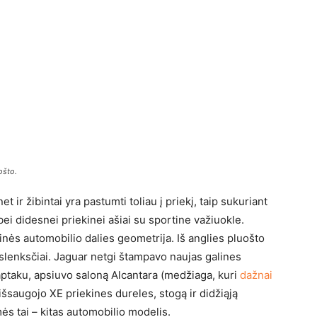
ošto.
et ir žibintai yra pastumti toliau į priekį, taip sukuriant
bei didesnei priekinei ašiai su sportine važiuokle.
alinės automobilio dalies geometrija. Iš anglies pluošto
 slenksčiai. Jaguar netgi štampavo naujas galines
aptaku, apsiuvo saloną Alcantara (medžiaga, kuri
dažnai
 išsaugojo XE priekines dureles, stogą ir didžiąją
ės tai – kitas automobilio modelis.