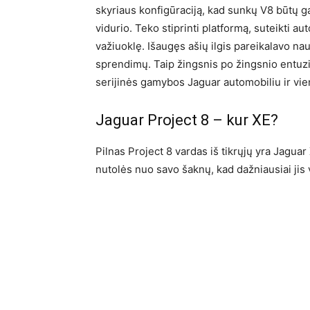
skyriaus konfigūraciją, kad sunkų V8 būtų 
vidurio. Teko stiprinti platformą, suteikti au
važiuoklę. Išaugęs ašių ilgis pareikalavo na
sprendimų. Taip žingsnis po žingsnio entuzi
serijinės gamybos Jaguar automobiliu ir vie
Jaguar Project 8 – kur XE?
Pilnas Project 8 vardas iš tikrųjų yra Jaguar 
nutolės nuo savo šaknų, kad dažniausiai jis