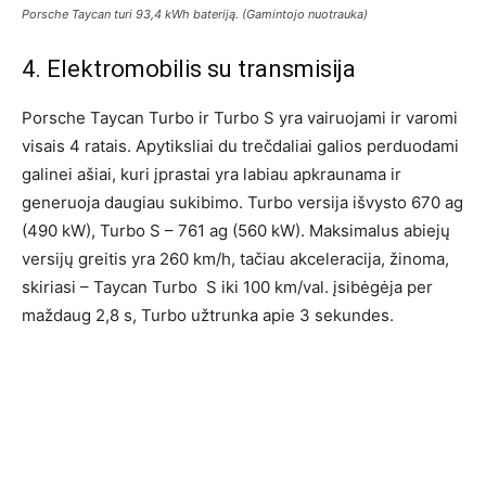
Porsche Taycan turi 93,4 kWh bateriją. (Gamintojo nuotrauka)
4. Elektromobilis su transmisija
Porsche Taycan Turbo ir Turbo S yra vairuojami ir varomi
visais 4 ratais. Apytiksliai du trečdaliai galios perduodami
galinei ašiai, kuri įprastai yra labiau apkraunama ir
generuoja daugiau sukibimo. Turbo versija išvysto 670 ag
(490 kW), Turbo S – 761 ag (560 kW). Maksimalus abiejų
versijų greitis yra 260 km/h, tačiau akceleracija, žinoma,
skiriasi – Taycan Turbo S iki 100 km/val. įsibėgėja per
maždaug 2,8 s, Turbo užtrunka apie 3 sekundes.