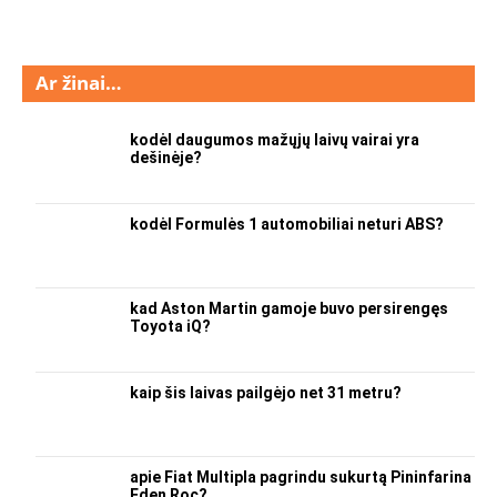
Ar žinai…
kodėl daugumos mažųjų laivų vairai yra
dešinėje?
kodėl Formulės 1 automobiliai neturi ABS?
kad Aston Martin gamoje buvo persirengęs
Toyota iQ?
kaip šis laivas pailgėjo net 31 metru?
apie Fiat Multipla pagrindu sukurtą Pininfarina
Eden Roc?