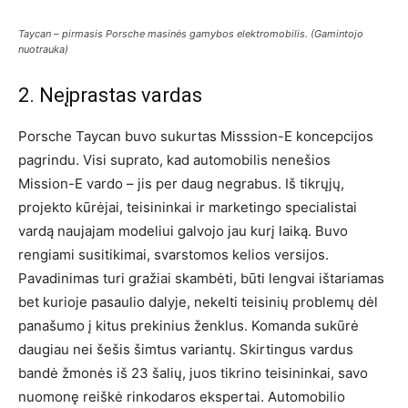
Taycan – pirmasis Porsche masinės gamybos elektromobilis. (Gamintojo
nuotrauka)
2. Neįprastas vardas
Porsche Taycan buvo sukurtas Misssion-E koncepcijos
pagrindu. Visi suprato, kad automobilis nenešios
Mission-E vardo – jis per daug negrabus. Iš tikrųjų,
projekto kūrėjai, teisininkai ir marketingo specialistai
vardą naujajam modeliui galvojo jau kurį laiką. Buvo
rengiami susitikimai, svarstomos kelios versijos.
Pavadinimas turi gražiai skambėti, būti lengvai ištariamas
bet kurioje pasaulio dalyje, nekelti teisinių problemų dėl
panašumo į kitus prekinius ženklus. Komanda sukūrė
daugiau nei šešis šimtus variantų. Skirtingus vardus
bandė žmonės iš 23 šalių, juos tikrino teisininkai, savo
nuomonę reiškė rinkodaros ekspertai. Automobilio