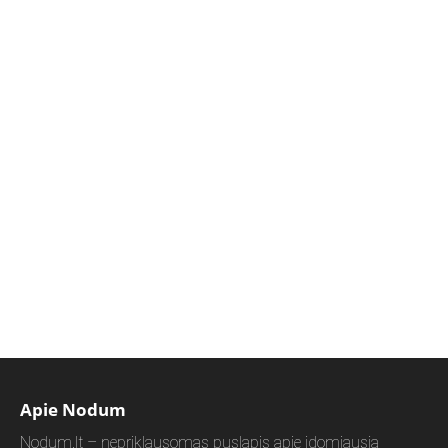
Apie Nodum
Nodum.lt – nepriklausomas puslapis apie įdomiausią