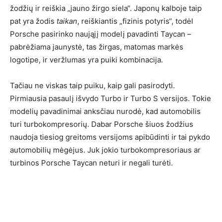
žodžių ir reiškia „jauno žirgo siela“. Japonų kalboje taip
pat yra žodis
taikan
, reiškiantis „fizinis potyris“, todėl
Porsche pasirinko naująjį modelį pavadinti Taycan –
pabrėžiama jaunystė, tas žirgas, matomas markės
logotipe, ir veržlumas yra puiki kombinacija.
Tačiau ne viskas taip puiku, kaip gali pasirodyti.
Pirmiausia pasaulį išvydo Turbo ir Turbo S versijos. Tokie
modelių pavadinimai anksčiau nurodė, kad automobilis
turi turbokompresorių. Dabar Porsche šiuos žodžius
naudoja tiesiog greitoms versijoms apibūdinti ir tai pykdo
automobilių mėgėjus. Juk jokio turbokompresoriaus ar
turbinos Porsche Taycan neturi ir negali turėti.