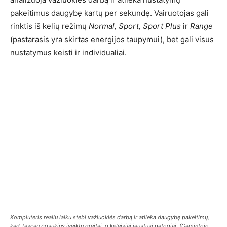
pakeitimus daugybę kartų per sekundę. Vairuotojas gali
rinktis iš kelių režimų
Normal, Sport, Sport Plus
ir
Range
(pastarasis yra skirtas energijos taupymui), bet gali visus
nustatymus keisti ir individualiai.
Kompiuteris realiu laiku stebi važiuoklės darbą ir atlieka daugybę pakeitimų,
kad Taycan posūkius įveiktų greitai, o keleiviai jaustųsi patogiai. (Gamintojo