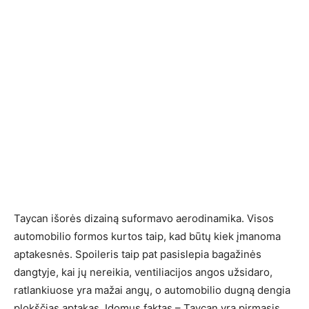
Taycan išorės dizainą suformavo aerodinamika. Visos
automobilio formos kurtos taip, kad būtų kiek įmanoma
aptakesnės. Spoileris taip pat pasislepia bagažinės
dangtyje, kai jų nereikia, ventiliacijos angos užsidaro,
ratlankiuose yra mažai angų, o automobilio dugną dengia
plokščias aptakas. Įdomus faktas – Taycan yra pirmasis