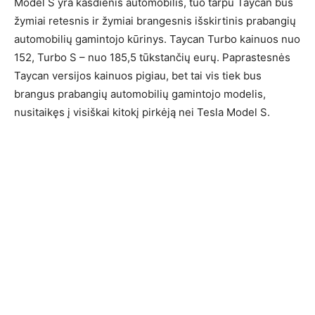
Model S yra kasdienis automobilis, tuo tarpu Taycan bus
žymiai retesnis ir žymiai brangesnis išskirtinis prabangių
automobilių gamintojo kūrinys. Taycan Turbo kainuos nuo
152, Turbo S – nuo 185,5 tūkstančių eurų. Paprastesnės
Taycan versijos kainuos pigiau, bet tai vis tiek bus
brangus prabangių automobilių gamintojo modelis,
nusitaikęs į visiškai kitokį pirkėją nei Tesla Model S.