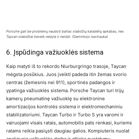
Porsche gali be problemų naudoti baltas stabdžių kaladėlių apkabas, nes
Taycan stabdžiai beveik nedyla ir nerūdi. (Gamintojo nuotrauka)
6. Įspūdinga važiuoklės sistema
Kaip matyti iš to rekordo Niurburgringo trasoje, Taycan
mėgsta posūkius. Juos įveikti padeda itin žemas svorio
centras (žemesnis nei 911), sportinės padangos ir
ypatinga važiuoklės sistema. Porsche Taycan turi trijų
kamerų pneumatinę važiuoklę su elektronine
amortizacijos kontrolės sistema ir elektromechaniniu
stabilizatoriumi. Taycan Turbo ir Turbo S yra varomi ir
vairuojami visais ratais, automobilis pats renkasi, kuriems
ratams reikia pasiųsti daugiau galios. Kompiuteris nuolat
analizuoja važiuoklės darbą ir atlieka nustatymų