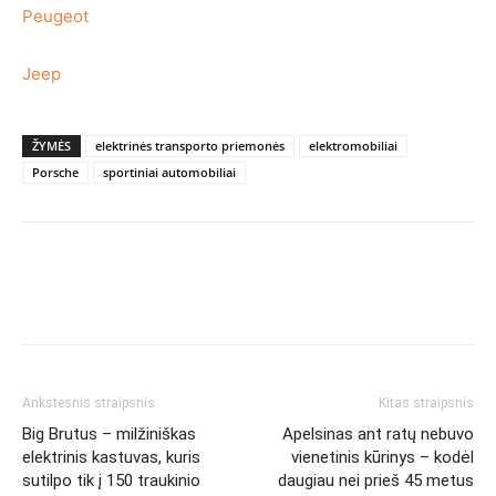
Peugeot
Jeep
ŽYMĖS
elektrinės transporto priemonės
elektromobiliai
Porsche
sportiniai automobiliai
Ankstesnis straipsnis
Kitas straipsnis
Big Brutus – milžiniškas
Apelsinas ant ratų nebuvo
elektrinis kastuvas, kuris
vienetinis kūrinys – kodėl
sutilpo tik į 150 traukinio
daugiau nei prieš 45 metus