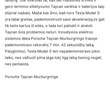
laidyną. Dar svarbiau tai, kad dėl mažesnės srovės ir
gero terminio efektyvumo Taycan varikliai ir baterijos taip
stipriai neįkais. Mažai kas žino, kad nors Tesla Model S
yra labai greitas, pademonstruoti savo akceleraciją jis gali
tik kelis kartus iš eilės, o tada turi pailsėti ir atvėsti.
Taycan šios problemos neturi. Inovatyvios elektros
sistemos dėka Porsche Taycan Niurburgringo trasoje
pademonstravo rekordinį 7 min. 42 sekundžių laiką.
Palyginimui, Tesla Model S ten nepademonstravo jokio
laiko, nes važiuoti pilna jėga tokį ilgą laiką tiesiog negali,
nes perkaista.
Porsche Taycan Niurburgringe