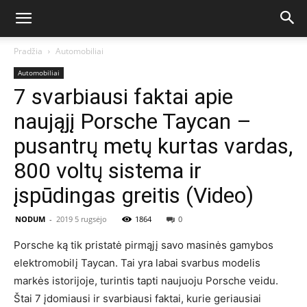
Pradžia
Automobiliai
Automobiliai
7 svarbiausi faktai apie
naująjį Porsche Taycan –
pusantrų metų kurtas vardas,
800 voltų sistema ir
įspūdingas greitis (Video)
NODUM
-
2019 5 rugsėjo
1864
0
Porsche ką tik pristatė pirmąjį savo masinės gamybos
elektromobilį Taycan. Tai yra labai svarbus modelis
markės istorijoje, turintis tapti naujuoju Porsche veidu.
Štai 7 įdomiausi ir svarbiausi faktai, kurie geriausiai