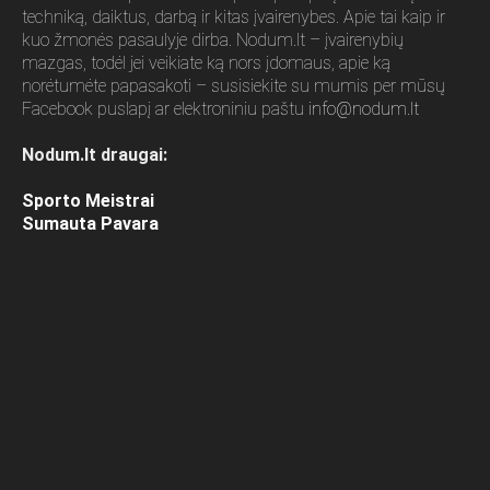
techniką, daiktus, darbą ir kitas įvairenybes. Apie tai kaip ir
kuo žmonės pasaulyje dirba. Nodum.lt – įvairenybių
mazgas, todėl jei veikiate ką nors įdomaus, apie ką
norėtumėte papasakoti – susisiekite su mumis per mūsų
Facebook puslapį ar elektroniniu paštu
info@nodum.lt
Nodum.lt draugai:
Sporto Meistrai
Sumauta Pavara