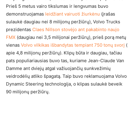
Prieš 5 metus vairo tikslumas ir lengvumas buvo
demonstruojamas
leidžiant vairuoti žiurkėnu
(įrašas
sulaukė daugiau nei 8 milijonų peržiūrų), Volvo Trucks
prezidentas
Claes Nillson stovėjo ant pakabinto naujo
FMX
(daugiau nei 3,5 milijonai peržiūrų), prieš porą metų
vienas
Volvo vilkikas išbandytas tempiant 750 tonų svorį
(
apie 4,8 milijonų peržiūrų). Klipų būta ir daugiau, tačiau
pats populiariausias buvo tas, kuriame Jean-Claude Van
Damme ant dviejų atgal važiuojančių sunkvežimių
veidrodėlių atliko špagatą. Taip buvo reklamuojama Volvo
Dynamic Steering technologija, o klipas sulaukė beveik
90 milijonų peržiūrų.