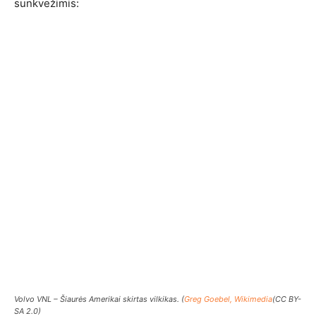
sunkvežimis:
Volvo VNL – Šiaurės Amerikai skirtas vilkikas. (
Greg Goebel, Wikimedia
(CC BY-
SA 2.0)