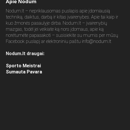
Apie Nodum
Nodum.lt – nepriklausomas puslapis apie įdomiausią
techniką, daiktus, darbą ir kitas įvairenybes. Apie tai kaip ir
kuo žmonės pasaulyje dirba. Nodum.lt – įvairenybių
mazgas, todėl jei veikiate ką nors įdomaus, apie ką
norėtumėte papasakoti – susisiekite su mumis per mūsų
Facebook puslapį ar elektroniniu paštu
info@nodum.lt
Nodum.lt draugai:
Sporto Meistrai
Sumauta Pavara