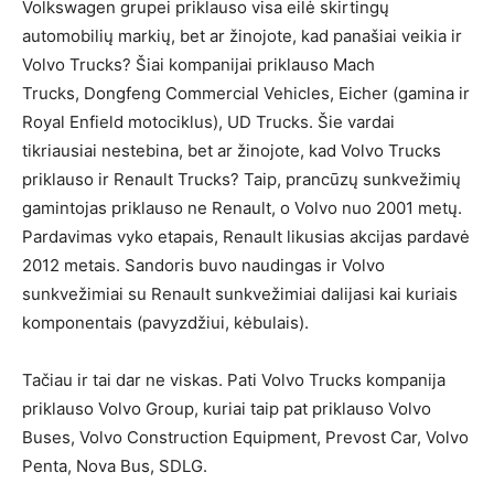
Volkswagen grupei priklauso visa eilė skirtingų
automobilių markių, bet ar žinojote, kad panašiai veikia ir
Volvo Trucks? Šiai kompanijai priklauso Mach
Trucks, Dongfeng Commercial Vehicles, Eicher (gamina ir
Royal Enfield motociklus), UD Trucks. Šie vardai
tikriausiai nestebina, bet ar žinojote, kad Volvo Trucks
priklauso ir Renault Trucks? Taip, prancūzų sunkvežimių
gamintojas priklauso ne Renault, o Volvo nuo 2001 metų.
Pardavimas vyko etapais, Renault likusias akcijas pardavė
2012 metais. Sandoris buvo naudingas ir Volvo
sunkvežimiai su Renault sunkvežimiai dalijasi kai kuriais
komponentais (pavyzdžiui, kėbulais).
Tačiau ir tai dar ne viskas. Pati Volvo Trucks kompanija
priklauso Volvo Group, kuriai taip pat priklauso Volvo
Buses, Volvo Construction Equipment, Prevost Car, Volvo
Penta, Nova Bus, SDLG.