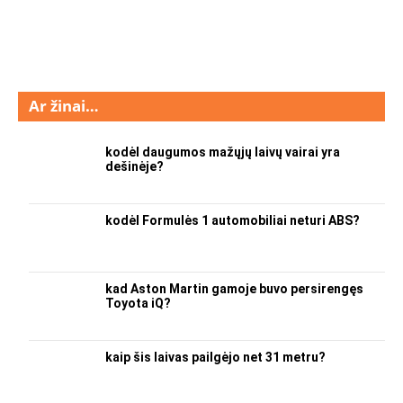
Ar žinai…
kodėl daugumos mažųjų laivų vairai yra
dešinėje?
kodėl Formulės 1 automobiliai neturi ABS?
kad Aston Martin gamoje buvo persirengęs
Toyota iQ?
kaip šis laivas pailgėjo net 31 metru?