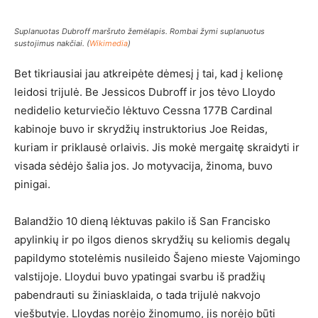
Suplanuotas Dubroff maršruto žemėlapis. Rombai žymi suplanuotus
sustojimus nakčiai. (
Wikimedia
)
Bet tikriausiai jau atkreipėte dėmesį į tai, kad į kelionę
leidosi trijulė. Be Jessicos Dubroff ir jos tėvo Lloydo
nedidelio keturviečio lėktuvo Cessna 177B Cardinal
kabinoje buvo ir skrydžių instruktorius Joe Reidas,
kuriam ir priklausė orlaivis. Jis mokė mergaitę skraidyti ir
visada sėdėjo šalia jos. Jo motyvacija, žinoma, buvo
pinigai.
Balandžio 10 dieną lėktuvas pakilo iš San Francisko
apylinkių ir po ilgos dienos skrydžių su keliomis degalų
papildymo stotelėmis nusileido Šajeno mieste Vajomingo
valstijoje. Lloydui buvo ypatingai svarbu iš pradžių
pabendrauti su žiniasklaida, o tada trijulė nakvojo
viešbutyje. Lloydas norėjo žinomumo, jis norėjo būti