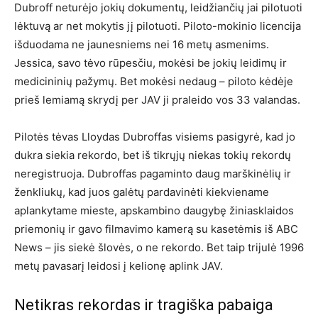
Dubroff neturėjo jokių dokumentų, leidžiančių jai pilotuoti
lėktuvą ar net mokytis jį pilotuoti. Piloto-mokinio licencija
išduodama ne jaunesniems nei 16 metų asmenims.
Jessica, savo tėvo rūpesčiu, mokėsi be jokių leidimų ir
medicininių pažymų. Bet mokėsi nedaug – piloto kėdėje
prieš lemiamą skrydį per JAV ji praleido vos 33 valandas.
Pilotės tėvas Lloydas Dubroffas visiems pasigyrė, kad jo
dukra siekia rekordo, bet iš tikrųjų niekas tokių rekordų
neregistruoja. Dubroffas pagaminto daug marškinėlių ir
ženkliukų, kad juos galėtų pardavinėti kiekviename
aplankytame mieste, apskambino daugybę žiniasklaidos
priemonių ir gavo filmavimo kamerą su kasetėmis iš ABC
News – jis siekė šlovės, o ne rekordo. Bet taip trijulė 1996
metų pavasarį leidosi į kelionę aplink JAV.
Netikras rekordas ir tragiška pabaiga