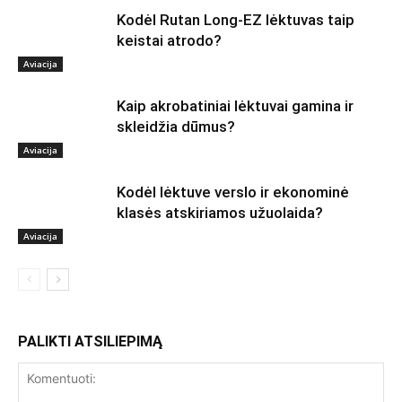
Kodėl Rutan Long-EZ lėktuvas taip
keistai atrodo?
Aviacija
Kaip akrobatiniai lėktuvai gamina ir
skleidžia dūmus?
Aviacija
Kodėl lėktuve verslo ir ekonominė
klasės atskiriamos užuolaida?
Aviacija
PALIKTI ATSILIEPIMĄ