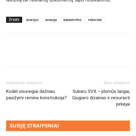
ŽYMĖS
avarijos
aviacija
katastrofos
rekordai
Ankstesnis straipsnis
Kitas straipsnis
Kodėl visureigiai dažniau
Subaru SVX – įdomūs langai,
pasižymi rėmine konstrukcija?
Giugiaro dizainas ir nesurasti
pirkėjai
SUSIJĘ STRAIPSNIAI