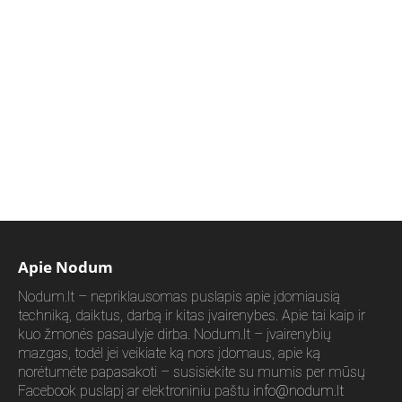
Apie Nodum
Nodum.lt – nepriklausomas puslapis apie įdomiausią
techniką, daiktus, darbą ir kitas įvairenybes. Apie tai kaip ir
kuo žmonės pasaulyje dirba. Nodum.lt – įvairenybių
mazgas, todėl jei veikiate ką nors įdomaus, apie ką
norėtumėte papasakoti – susisiekite su mumis per mūsų
Facebook puslapį ar elektroniniu paštu
info@nodum.lt