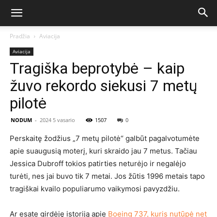
Pradžia
Aviacija
Aviacija
Tragiška beprotybė – kaip
žuvo rekordo siekusi 7 metų
pilotė
NODUM
-
2024 5 vasario
1507
0
Perskaitę žodžius „7 metų pilotė“ galbūt pagalvotumėte
apie suaugusią moterį, kuri skraido jau 7 metus. Tačiau
Jessica Dubroff tokios patirties neturėjo ir negalėjo
turėti, nes jai buvo tik 7 metai. Jos žūtis 1996 metais tapo
tragiškai kvailo populiarumo vaikymosi pavyzdžiu.
Ar esate girdėję istoriją apie
Boeing 737, kuris nutūpė net