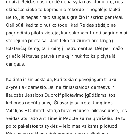
orlaivį. Reidas nusprendė nepaisydamas blogo oro, nes
ekipažas siekė to beprasmio rekordo ir negalėjo laukti.
Be to, jis nepasirinko saugaus greičio ir skrido per lėtai.
Gali būti, kad taip nutiko todėl, kad Reidas sėdėjo ne
pagrindinio piloto vietoje, kur sukoncentruoti pagrindiniai
stebėjimo prietaisai. Jam teko tai žiūrėti pro langą į
tolstančią žemę, tai į kairę į instrumentus. Dėl per mažo
griečio lėktuvas patyrė smuką ir nukrito kaip plyta iš
dangaus.
Kaltinta ir žiniasklaida, kuri tokiam pavojingam triukui
skyrė tiek dėmesio. Jei ne žiniasklaidos dėmesys ir
liaupsės Jessicos Dubroff pilotavimo įgūdžiams, tos
kelionės nebūtų buvę. Ši avarija sukrėtė Jungtines
Valstijas – Dubroff istorija buvo visuose laikraščiuose, jos
veidas atsirado ant Time ir People žurnalų viršelių. Be to,
po to pakeistos taisyklės – leidimas vaikams pilotuoti
lėktuvą be reikiamų dokumentų tapo nusikaltimu.