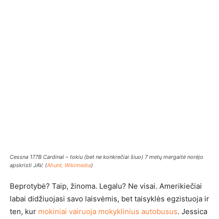
Cessna 177B Cardinal – tokiu (bet ne konkrečiai šiuo) 7 metų mergaitė norėjo
apskristi JAV. (
Ahunt, Wikimedia
)
Beprotybė? Taip, žinoma. Legalu? Ne visai. Amerikiečiai
labai didžiuojasi savo laisvėmis, bet taisyklės egzistuoja ir
ten, kur
mokiniai vairuoja mokyklinius autobusus
. Jessica