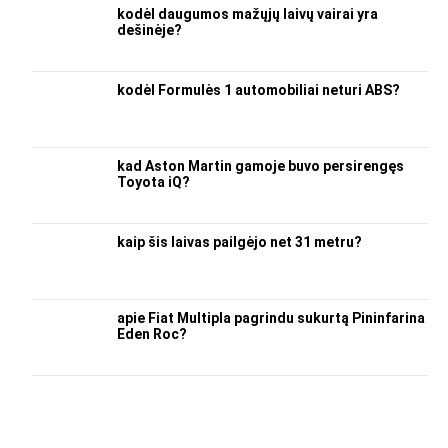
kodėl daugumos mažųjų laivų vairai yra
dešinėje?
kodėl Formulės 1 automobiliai neturi ABS?
kad Aston Martin gamoje buvo persirengęs
Toyota iQ?
kaip šis laivas pailgėjo net 31 metru?
apie Fiat Multipla pagrindu sukurtą Pininfarina
Eden Roc?