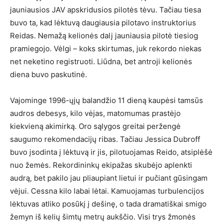
jauniausios JAV apskridusios pilotės tėvu. Tačiau tiesa
buvo ta, kad lėktuvą daugiausia pilotavo instruktorius
Reidas. Nemažą kelionės dalį jauniausia pilotė tiesiog
pramiegojo. Vėlgi – koks skirtumas, juk rekordo niekas
net neketino registruoti. Liūdna, bet antroji kelionės
diena buvo paskutinė.
Vajominge 1996-ųjų balandžio 11 dieną kaupėsi tamsūs
audros debesys, kilo vėjas, matomumas prastėjo
kiekvieną akimirką. Oro sąlygos greitai peržengė
saugumo rekomendacijų ribas. Tačiau Jessica Dubroff
buvo įsodinta į lėktuvą ir jis, pilotuojamas Reido, atsiplėšė
nuo žemės. Rekordininkų ekipažas skubėjo aplenkti
audrą, bet pakilo jau pliaupiant lietui ir pučiant gūsingam
vėjui. Cessna kilo labai lėtai. Kamuojamas turbulencijos
lėktuvas atliko posūkį į dešinę, o tada dramatiškai smigo
žemyn iš kelių šimtų metrų aukščio. Visi trys žmonės