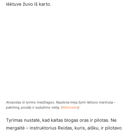
lėktuve žuvo iš karto.
Atvaizdas iš tyrimo medžiagos. Raudona linija žymi lėktuvo maršrutą –
pakilimą, posūkį ir sudužimo vietą. (
Wikimedia
)
Tyrimas nustatė, kad kaltas blogas oras ir pilotas. Ne
mergaitė – instruktorius Reidas, kuris, aišku, ir pilotavo