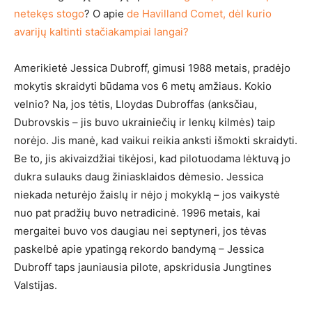
netekęs stogo
? O apie
de Havilland Comet, dėl kurio
avarijų kaltinti stačiakampiai langai?
Amerikietė Jessica Dubroff, gimusi 1988 metais, pradėjo
mokytis skraidyti būdama vos 6 metų amžiaus. Kokio
velnio? Na, jos tėtis, Lloydas Dubroffas (anksčiau,
Dubrovskis – jis buvo ukrainiečių ir lenkų kilmės) taip
norėjo. Jis manė, kad vaikui reikia anksti išmokti skraidyti.
Be to, jis akivaizdžiai tikėjosi, kad pilotuodama lėktuvą jo
dukra sulauks daug žiniasklaidos dėmesio. Jessica
niekada neturėjo žaislų ir nėjo į mokyklą – jos vaikystė
nuo pat pradžių buvo netradicinė. 1996 metais, kai
mergaitei buvo vos daugiau nei septyneri, jos tėvas
paskelbė apie ypatingą rekordo bandymą – Jessica
Dubroff taps jauniausia pilote, apskridusia Jungtines
Valstijas.