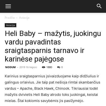
Pradžia
Aviacija
Aviacija
Heli Baby – mažytis, juokingu
vardu pavadintas
sraigtasparnis tarnavo ir
karinėse pajėgose
NODUM
-
2019 16 liepos
1880
0
Karinius sraigtasparnius įsivaizduojame kaip didžiulius ir
galingus orlaivius. Jie taip pat nešioja rimtai skambančius
vardus – Apache, Black Hawk, Chinook. Tikriausiai todėl
mažytis dvivietis Heli Baby atrodo toks juokingai, keistai
mielas. Štai kokiomis savybėmis jis pasižymėjo.