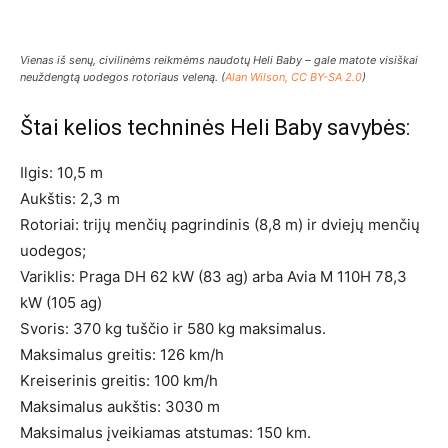
Vienas iš senų, civilinėms reikmėms naudotų Heli Baby – gale matote visiškai
neuždengtą uodegos rotoriaus veleną. (
Alan Wilson, CC BY-SA 2.0
)
Štai kelios techninės Heli Baby savybės:
Ilgis: 10,5 m
Aukštis: 2,3 m
Rotoriai: trijų menčių pagrindinis (8,8 m) ir dviejų menčių
uodegos;
Variklis: Praga DH 62 kW (83 ag) arba Avia M 110H 78,3
kW (105 ag)
Svoris: 370 kg tuščio ir 580 kg maksimalus.
Maksimalus greitis: 126 km/h
Kreiserinis greitis: 100 km/h
Maksimalus aukštis: 3030 m
Maksimalus įveikiamas atstumas: 150 km.