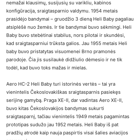
nemažai klausimų, susijusių su varikliu, kabinos
konfigūracija, sraigtasparnio valdymu. 1954 metais
prasidėjo bandymai – gruodžio 3 dieną Heli Baby pagaliau
atsiplėšė nuo žemės. Ir tie bandymai buvo sėkmingi. Heli
Baby buvo stebėtinai stabilus, nors pilotai ir skundėsi,
kad sraigtasparniui trūksta galios. Jau 1955 metais Heli
baby buvo pristatytas visuomenei Brno pramonės
parodoje. Čia jis susilaukė didžiulio dėmesio ir ne tik
todėl, kad buvo toks mažas ir mielas.
Aero HC-2 Heli Baby turi istorinės vertės – tai yra
vienintelis Čekoslovakiškas sraigtasparnis pasiekęs
serijinę gamybą. Praga XE-II, dar vadintas Aero XE-II,
buvo kitas Čekoslovakijos bandymas sukurti
sraigtasparnį, tačiau vienintelis 1949 metais pagamintas
prototipas sudužo jau 1952 metais. Heli Baby iš pat
pradžių atrodė kaip nauja paspirtis visai šalies aviacijos