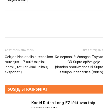
Ankstesnis straipsnis
Kitas straipsnis
Čekijos Nacionalinis technikos
Ko nepasakė Vanagas Toyota
muziejus – 7 aukštai pilni
GR Supra apžvalgoje –
įdomių, retų ar visai unikalių
įdomios smulkmenos iš Supra
eksponatų
istorijos ir dabarties (Video)
SUSIJĘ STRAIPSNIAI
Kodėl Rutan Long-EZ lėktuvas taip