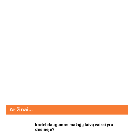
Ar žinai…
kodėl daugumos mažųjų laivų vairai yra
dešinėje?