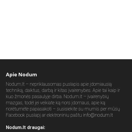
Apie Nodum
Nodum.lt – nepriklausomas puslapis apie įdomiausią
techniką, daiktus, darbą ir kitas įvairenybes. Apie tai kaip ir
kuo žmonės pasaulyje dirba. Nodum.lt – įvairenybių
mazgas, todėl jei veikiate ką nors įdomaus, apie ką
norėtumėte papasakoti – susisiekite su mumis per mūsų
Facebook puslapį ar elektroniniu paštu
info@nodum.lt
Nodum.lt draugai: