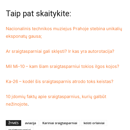
Taip pat skaitykite:
Nacionalinis technikos muziejus Prahoje stebina unikalių
eksponatų gausa;
Ar sraigtasparniai gali sklęsti? Ir kas yra autorotacija?
Mil Mi-10 – kam šiam sraigtasparniui tokios ilgos kojos?
Ka-26 – kodėl šis sraigtasparnis atrodo toks keistas?
10 įdomių faktų apie sraigtasparnius, kurių galbūt
nežinojote
.
ŽYMĖS
aviacija
Kariniai sraigtasparniai
keisti orlaiviai
sraigtasparniai