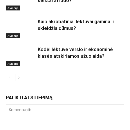
keistai atrodo?
Aviacija
Kaip akrobatiniai lėktuvai gamina ir
skleidžia dūmus?
Aviacija
Kodėl lėktuve verslo ir ekonominė
klasės atskiriamos užuolaida?
Aviacija
PALIKTI ATSILIEPIMĄ