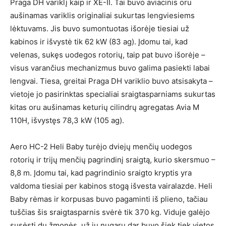
Praga DH variklį kaip ir XE-II. Tai buvo aviacinis oru
aušinamas variklis originaliai sukurtas lengviesiems
lėktuvams. Jis buvo sumontuotas išorėje tiesiai už
kabinos ir išvystė tik 62 kW (83 ag). Įdomu tai, kad
velenas, sukęs uodegos rotorių, taip pat buvo išorėje –
visus varančius mechanizmus buvo galima pasiekti labai
lengvai. Tiesa, greitai Praga DH variklio buvo atsisakyta –
vietoje jo pasirinktas specialiai sraigtasparniams sukurtas
kitas oru aušinamas keturių cilindrų agregatas Avia M
110H, išvystęs 78,3 kW (105 ag).
Aero HC-2 Heli Baby turėjo dviejų menčių uodegos
rotorių ir trijų menčių pagrindinį sraigtą, kurio skersmuo –
8,8 m. Įdomu tai, kad pagrindinio sraigto kryptis yra
valdoma tiesiai per kabinos stogą išvesta vairalazde. Heli
Baby rėmas ir korpusas buvo pagaminti iš plieno, tačiau
tuščias šis sraigtasparnis svėrė tik 370 kg. Viduje galėjo
susėsti du žmonės, už jų nugarų dar buvo šiek tiek vietos