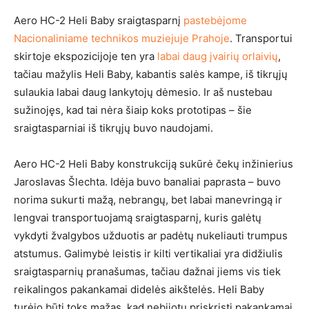
Aero HC-2 Heli Baby sraigtasparnį
pastebėjome
Nacionaliniame technikos muziejuje Prahoje
. Transportui
skirtoje ekspozicijoje ten yra
labai daug įvairių orlaivių
,
tačiau mažylis Heli Baby, kabantis salės kampe, iš tikrųjų
sulaukia labai daug lankytojų dėmesio. Ir aš nustebau
sužinojęs, kad tai nėra šiaip koks prototipas – šie
sraigtasparniai iš tikrųjų buvo naudojami.
Aero HC-2 Heli Baby konstrukciją sukūrė čekų inžinierius
Jaroslavas Šlechta. Idėja buvo banaliai paprasta – buvo
norima sukurti mažą, nebrangų, bet labai manevringą ir
lengvai transportuojamą sraigtasparnį, kuris galėtų
vykdyti žvalgybos užduotis ar padėtų nukeliauti trumpus
atstumus. Galimybė leistis ir kilti vertikaliai yra didžiulis
sraigtasparnių pranašumas, tačiau dažnai jiems vis tiek
reikalingos pakankamai didelės aikštelės. Heli Baby
turėjo būti toks mažas, kad nebijotų priskristi pakankamai