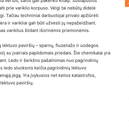
ta vertus, šaltis gali pakenkti kitaip. Sušlapusios
alti prie variklio korpuso. Vėlgi tai nebūtų didelė
i. Tačiau techniniai darbuotojai privalo apžiūrėti
ra ir varikliai gali būti užvesti jų nepažeidžiant.
omas variklius šildant išorinėmis priemonėmis.
ų lėktuvo paviršių – sparnų, fiuzeliažo ir uodegos.
olį su įvairiais papildomais priedais. Šie chemikalai yra
lant. Ledo ir šerkšno pašalinimas nuo pagrindinių
s ledo sluoksnis keičia pagrindinių lėktuvo
mąją jėgą. Yra įvykusios net kelios katastrofos,
lėktuvo paviršių.