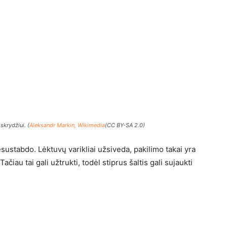
skrydžiui. (
Aleksandr Markin, Wikimedia
(CC BY-SA 2.0)
esustabdo. Lėktuvų varikliai užsiveda, pakilimo takai yra
čiau tai gali užtrukti, todėl stiprus šaltis gali sujaukti