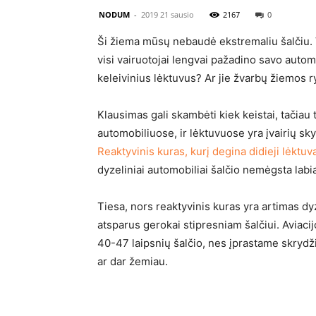
NODUM
-
2019 21 sausio
2167
0
Ši žiema mūsų nebaudė ekstremaliu šalčiu. Vi
visi vairuotojai lengvai pažadino savo automo
keleivinius lėktuvus? Ar jie žvarbų žiemos ry
Klausimas gali skambėti kiek keistai, tačiau
automobiliuose, ir lėktuvuose yra įvairių sk
Reaktyvinis kuras, kurį degina didieji lėktu
dyzeliniai automobiliai šalčio nemėgsta labi
Tiesa, nors reaktyvinis kuras yra artimas dyz
atsparus gerokai stipresniam šalčiui. Aviacij
40-47 laipsnių šalčio, nes įprastame skrydžio
ar dar žemiau.