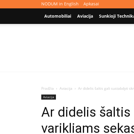
NODUM in English
Apkasai
Automobiliai
Aviacija
Sunkioji Technik
Pradžia
Aviacija
Ar didelis šaltis gali sustabdyti s
Aviacija
Ar didelis šalti
varikliams sekas