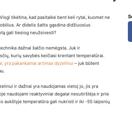
S
sgi tikėtina, kad pasitaikė bent keli rytai, kuomet ne
bilius. Ar didelis šaltis gąsdina didžiuosius
tą gali tiesiog neužsivesti?
 technika dažnai šalčio nemėgsta. Juk ir
ysčių, kurių savybės keičiasi krentant temperatūrai.
vai, yra pakankamai artimas dyzelinui
– juk būtent
au.
elinui ir dažnai yra naudojamas vietoj jo, jis yra
oje naudojami reaktyviniai degalai nesutirštėja ir prie
 aukštyje temperatūra gali nukristi ir iki -55 laipsnių