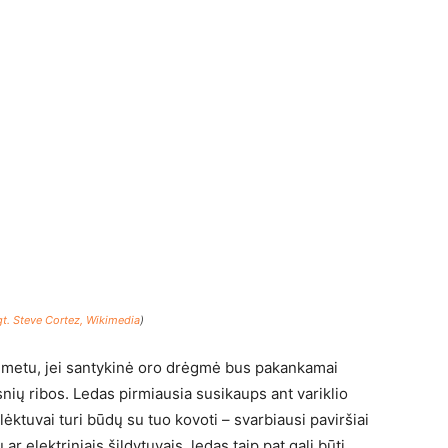
t. Steve Cortez, Wikimedia
)
io metu, jei santykinė oro drėgmė bus pakankamai
snių ribos. Ledas pirmiausia susikaups ant variklio
lėktuvai turi būdų su tuo kovoti – svarbiausi paviršiai
 ar elektriniais šildytuvais, ledas taip pat gali būti