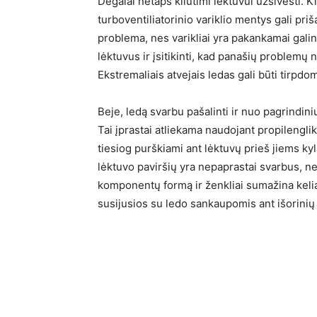
Degalai netaps kliūtimi lėktuvui užsivesti. Ki
turboventiliatorinio variklio mentys gali priš
problema, nes varikliai yra pakankamai galing
lėktuvus ir įsitikinti, kad panašių problemų nė
Ekstremaliais atvejais ledas gali būti tirpd
Beje, ledą svarbu pašalinti ir nuo pagrindini
Tai įprastai atliekama naudojant propilenglik
tiesiog purškiami ant lėktuvų prieš jiems ky
lėktuvo paviršių yra nepaprastai svarbus, ne
komponentų formą ir ženkliai sumažina kelia
susijusios su ledo sankaupomis ant išorinių 