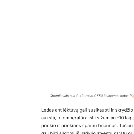
Chemikalais nuo Gulfstream G550 šalinamas ledas (
Sg
Ledas ant lėktuvų gali susikaupti ir skrydž
aukšta, o temperatūra išliks žemiau -10 laip
priekio ir priekinės sparnų briaunos. Tačiau 
gali būti šildomi iš variklio atvestu karštu oru