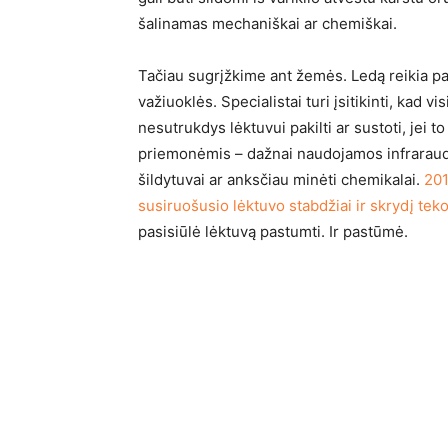
šalinamas mechaniškai ar chemiškai.
Tačiau sugrįžkime ant žemės. Ledą reikia paša
važiuoklės. Specialistai turi įsitikinti, kad v
nesutrukdys lėktuvui pakilti ar sustoti, jei to
priemonėmis – dažnai naudojamos infraraudo
šildytuvai ar anksčiau minėti chemikalai.
201
susiruošusio lėktuvo stabdžiai ir skrydį teko
pasisiūlė lėktuvą pastumti. Ir pastūmė.