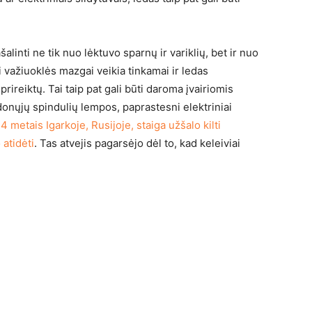
linti ne tik nuo lėktuvo sparnų ir variklių, bet ir nuo
isi važiuoklės mazgai veikia tinkamai ir ledas
 prireiktų. Tai taip pat gali būti daroma įvairiomis
nųjų spindulių lempos, paprastesni elektriniai
4 metais Igarkoje, Rusijoje, staiga užšalo kilti
 atidėti
. Tas atvejis pagarsėjo dėl to, kad keleiviai