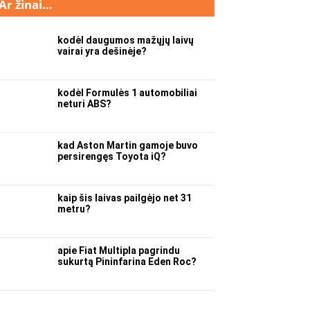
Ar žinai…
kodėl daugumos mažųjų laivų
vairai yra dešinėje?
kodėl Formulės 1 automobiliai
neturi ABS?
kad Aston Martin gamoje buvo
persirengęs Toyota iQ?
kaip šis laivas pailgėjo net 31
metru?
apie Fiat Multipla pagrindu
sukurtą Pininfarina Eden Roc?