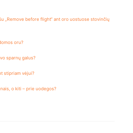
šu „Remove before flight“ ant oro uostuose stovinčių
ldomos oru?
tuvo sparnų galus?
t stipriam vėjui?
rnais, o kiti – prie uodegos?