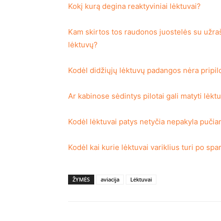
Kokį kurą degina reaktyviniai lėktuvai?
Kam skirtos tos raudonos juostelės su užra
lėktuvų?
Kodėl didžiųjų lėktuvų padangos nėra pripi
Ar kabinose sėdintys pilotai gali matyti lėk
Kodėl lėktuvai patys netyčia nepakyla pučian
Kodėl kai kurie lėktuvai variklius turi po spa
ŽYMĖS
aviacija
Lėktuvai