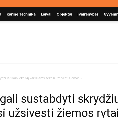
a
Karinė Technika
Laivai
Objektai
Įvairenybės
Gyveni
Nodum.lt
krydžius? Kaip lėktuvų varikliams sekasi užsivesti žiemos...
s gali sustabdyti skrydž
i užsivesti žiemos ryta