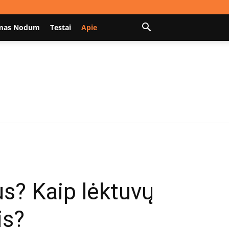
mas Nodum
Testai
Apie
ius? Kaip lėktuvų
is?