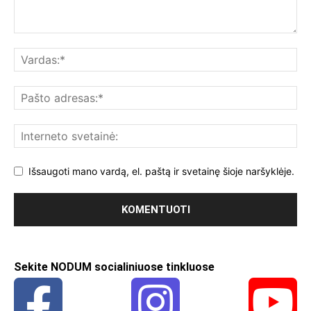
Išsaugoti mano vardą, el. paštą ir svetainę šioje naršyklėje.
Sekite NODUM socialiniuose tinkluose