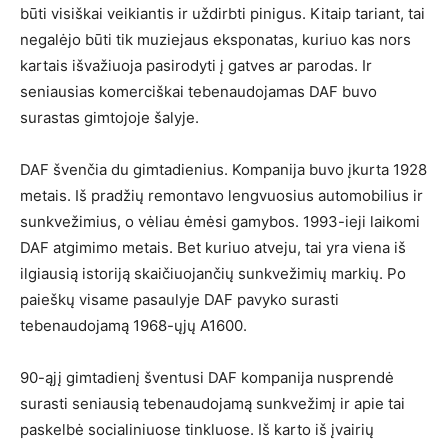
būti visiškai veikiantis ir uždirbti pinigus. Kitaip tariant, tai
negalėjo būti tik muziejaus eksponatas, kuriuo kas nors
kartais išvažiuoja pasirodyti į gatves ar parodas. Ir
seniausias komerciškai tebenaudojamas DAF buvo
surastas gimtojoje šalyje.
DAF švenčia du gimtadienius. Kompanija buvo įkurta 1928
metais. Iš pradžių remontavo lengvuosius automobilius ir
sunkvežimius, o vėliau ėmėsi gamybos. 1993-ieji laikomi
DAF atgimimo metais. Bet kuriuo atveju, tai yra viena iš
ilgiausią istoriją skaičiuojančių sunkvežimių markių. Po
paieškų visame pasaulyje DAF pavyko surasti
tebenaudojamą 1968-ųjų A1600.
90-ąjį gimtadienį šventusi DAF kompanija nusprendė
surasti seniausią tebenaudojamą sunkvežimį ir apie tai
paskelbė socialiniuose tinkluose. Iš karto iš įvairių