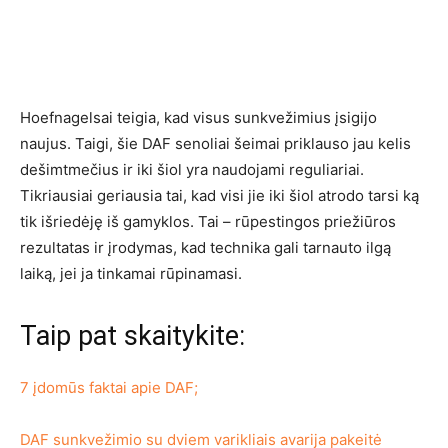
Hoefnagelsai teigia, kad visus sunkvežimius įsigijo
naujus. Taigi, šie DAF senoliai šeimai priklauso jau kelis
dešimtmečius ir iki šiol yra naudojami reguliariai.
Tikriausiai geriausia tai, kad visi jie iki šiol atrodo tarsi ką
tik išriedėję iš gamyklos. Tai – rūpestingos priežiūros
rezultatas ir įrodymas, kad technika gali tarnauto ilgą
laiką, jei ja tinkamai rūpinamasi.
Taip pat skaitykite:
7 įdomūs faktai apie DAF;
DAF sunkvežimio su dviem varikliais avarija pakeitė