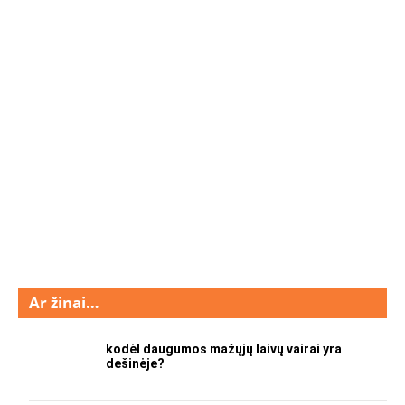
Ar žinai…
kodėl daugumos mažųjų laivų vairai yra
dešinėje?