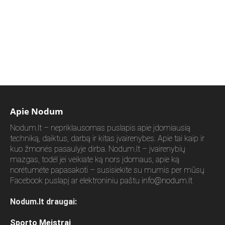
Apie Nodum
Nodum.lt – nepriklausomas puslapis apie įdomiausią
techniką, daiktus, darbą ir kitas įvairenybes. Apie tai kaip ir
kuo žmonės pasaulyje dirba. Nodum.lt – įvairenybių
mazgas, todėl jei veikiate ką nors įdomaus, apie ką
norėtumėte papasakoti – susisiekite su mumis per mūsų
Facebook puslapį ar elektroniniu paštu
info@nodum.lt
Nodum.lt draugai:
Sporto Meistrai