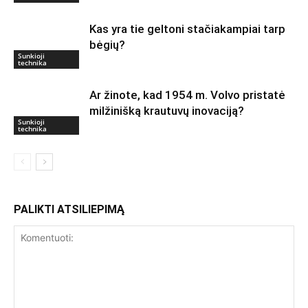
Kas yra tie geltoni stačiakampiai tarp
bėgių?
Sunkioji
technika
Ar žinote, kad 1954 m. Volvo pristatė
milžinišką krautuvų inovaciją?
Sunkioji
technika
PALIKTI ATSILIEPIMĄ