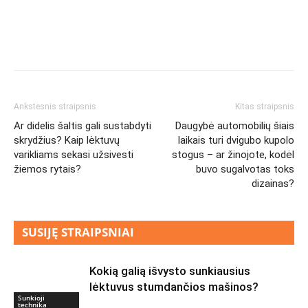
Ankstesnis straipsnis
Kitas straipsnis
Ar didelis šaltis gali sustabdyti
Daugybė automobilių šiais
skrydžius? Kaip lėktuvų
laikais turi dvigubo kupolo
varikliams sekasi užsivesti
stogus – ar žinojote, kodėl
žiemos rytais?
buvo sugalvotas toks
dizainas?
SUSIJĘ STRAIPSNIAI
Kokią galią išvysto sunkiausius
lėktuvus stumdančios mašinos?
Sunkioji
technika