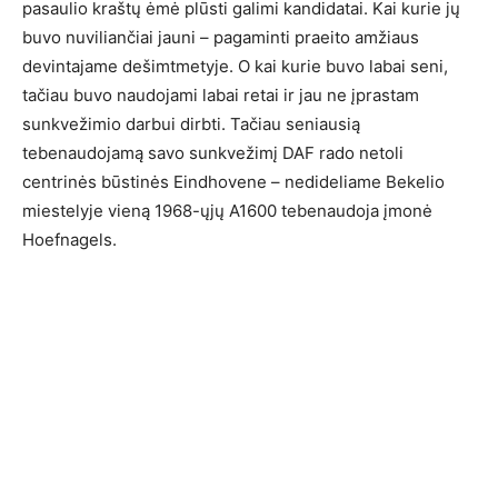
pasaulio kraštų ėmė plūsti galimi kandidatai. Kai kurie jų
buvo nuviliančiai jauni – pagaminti praeito amžiaus
devintajame dešimtmetyje. O kai kurie buvo labai seni,
tačiau buvo naudojami labai retai ir jau ne įprastam
sunkvežimio darbui dirbti. Tačiau seniausią
tebenaudojamą savo sunkvežimį DAF rado netoli
centrinės būstinės Eindhovene – nedideliame Bekelio
miestelyje vieną 1968-ųjų A1600 tebenaudoja įmonė
Hoefnagels.