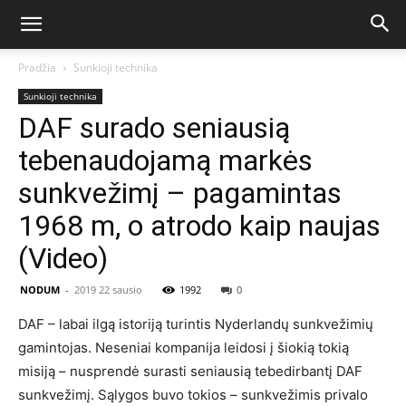
Pradžia
Sunkioji technika
Sunkioji technika
DAF surado seniausią
tebenaudojamą markės
sunkvežimį – pagamintas
1968 m, o atrodo kaip naujas
(Video)
NODUM
-
2019 22 sausio
1992
0
DAF – labai ilgą istoriją turintis Nyderlandų sunkvežimių
gamintojas. Neseniai kompanija leidosi į šiokią tokią
misiją – nusprendė surasti seniausią tebedirbantį DAF
sunkvežimį. Sąlygos buvo tokios – sunkvežimis privalo