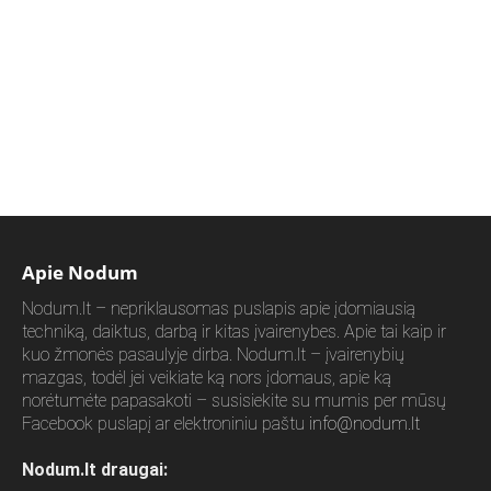
Apie Nodum
Nodum.lt – nepriklausomas puslapis apie įdomiausią
techniką, daiktus, darbą ir kitas įvairenybes. Apie tai kaip ir
kuo žmonės pasaulyje dirba. Nodum.lt – įvairenybių
mazgas, todėl jei veikiate ką nors įdomaus, apie ką
norėtumėte papasakoti – susisiekite su mumis per mūsų
Facebook puslapį ar elektroniniu paštu
info@nodum.lt
Nodum.lt draugai: