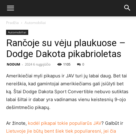
Pradžia
Automobiliai
Automobiliai
Rančoje su vėju plaukuose –
Dodge Dakota pikabrioletas
NODUM
-
2024 6 rugpjūčio
1105
0
Amerikiečiai myli pikapus ir JAV turi jų labai daug. Bet tai
nereiškia, kad gamintojai amerikiečiams gali įsiūlyti bet
ką. Štai Dodge Dakota Sport Convertible nebuvo sutiktas
labai šiltai ir dabar yra vadinamas vienu keistesnių 9-ojo
dešimtmečio pikapų.
Ar žinote,
kodėl pikapai tokie populiarūs JAV
? Galbūt ir
Lietuvoje jie būtų bent šiek tiek populiaresni, jei čia