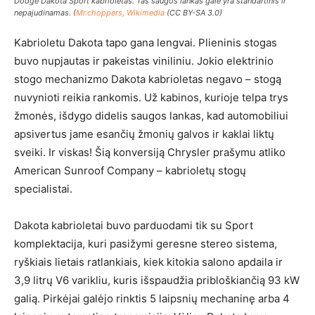
Dodge Dakota Sport kabrioletas. Tas saugos lankas gale yra standartinis ir
nepajudinamas. (
Mr.choppers, Wikimedia
(CC BY-SA 3.0)
Kabrioletu Dakota tapo gana lengvai. Plieninis stogas
buvo nupjautas ir pakeistas viniliniu. Jokio elektrinio
stogo mechanizmo Dakota kabrioletas negavo – stogą
nuvynioti reikia rankomis. Už kabinos, kurioje telpa trys
žmonės, išdygo didelis saugos lankas, kad automobiliui
apsivertus jame esančių žmonių galvos ir kaklai liktų
sveiki. Ir viskas! Šią konversiją Chrysler prašymu atliko
American Sunroof Company – kabrioletų stogų
specialistai.
Dakota kabrioletai buvo parduodami tik su Sport
komplektacija, kuri pasižymi geresne stereo sistema,
ryškiais lietais ratlankiais, kiek kitokia salono apdaila ir
3,9 litrų V6 varikliu, kuris išspaudžia pribloškiančią 93 kW
galią. Pirkėjai galėjo rinktis 5 laipsnių mechaninę arba 4