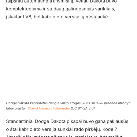
laipsnių automatinę transmisiją. Vėliau Dakota buvo
komplektuojama ir su daug galingesniais varikliais,
įskaitant V8, bet kabrioleto versija jų nesulaukė.
Dodge Dakota kabrioletus dengia vinilo stogas, kuris su laiku pradeda atrodyti
labai prastai. (
David Hilsdorf, Wikimedia
(CC BY-SA 3.0)
Standartiniai Dodge Dakota pikapai buvo gana paklausūs,
o štai kabrioleto versija sunkiai rado pirkėjų. Kodėl?