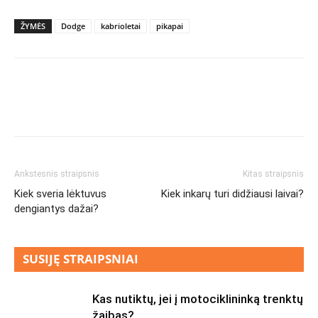
ŽYMĖS
Dodge
kabrioletai
pikapai
Ankstesnis straipsnis
Kitas straipsnis
Kiek sveria lėktuvus
Kiek inkarų turi didžiausi laivai?
dengiantys dažai?
SUSIJĘ STRAIPSNIAI
Kas nutiktų, jei į motociklininką trenktų
žaibas?