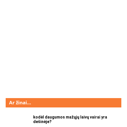
Ar žinai…
kodėl daugumos mažųjų laivų vairai yra
dešinėje?