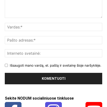
Išsaugoti mano vardą, el. paštą ir svetainę šioje naršyklėje.
Sekite NODUM socialiniuose tinkluose