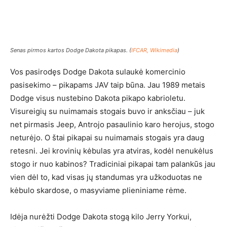
Senas pirmos kartos Dodge Dakota pikapas. (
IFCAR, Wikimedia
)
Vos pasirodęs Dodge Dakota sulaukė komercinio
pasisekimo – pikapams JAV taip būna. Jau 1989 metais
Dodge visus nustebino Dakota pikapo kabrioletu.
Visureigių su nuimamais stogais buvo ir anksčiau – juk
net pirmasis Jeep, Antrojo pasaulinio karo herojus, stogo
neturėjo. O štai pikapai su nuimamais stogais yra daug
retesni. Jei krovinių kėbulas yra atviras, kodėl nenukėlus
stogo ir nuo kabinos? Tradiciniai pikapai tam palankūs jau
vien dėl to, kad visas jų standumas yra užkoduotas ne
kėbulo skardose, o masyviame plieniniame rėme.
Idėja nurėžti Dodge Dakota stogą kilo Jerry Yorkui,