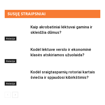
SUSIJĘ STRAIPSNIAI
Kaip akrobatiniai lėktuvai gamina ir
skleidžia dūmus?
Aviacija
Kodėl lėktuve verslo ir ekonominė
klasės atskiriamos užuolaida?
Aviacija
Kodėl sraigtasparnių rotoriai kartais
šviečia ir spjaudosi kibirkštimis?
Aviacija