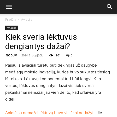
Pradžia
Aviacija
Aviacija
Kiek sveria lėktuvus
dengiantys dažai?
NODUM
-
2024 5 rugpjūčio
1961
0
Pasaulis aviacijai turėtų būti dėkingas už daugybę
medžiagų mokslo inovacijų, kurios buvo sukurtos tiesiog
iš reikalo. Lėktuvų komponentai turi būti lengvi. Kita
vertus, lėktuvus dengiantys dažai vis tiek sveria
pakankamai nemažai jau vien dėl to, kad orlaiviai yra
dideli.
Anksčiau nemažai lėktuvų buvo visiškai nedažyti.
Jie