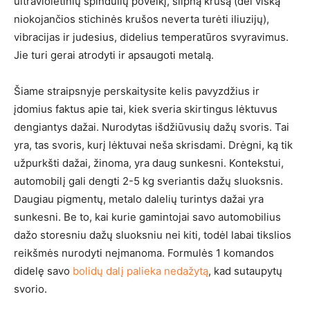
ultravioletinių spindulių poveikį, silpną krušą (dėl viską
niokojančios stichinės krušos neverta turėti iliuzijų),
vibracijas ir judesius, didelius temperatūros svyravimus.
Jie turi gerai atrodyti ir apsaugoti metalą.
Šiame straipsnyje perskaitysite kelis pavyzdžius ir
įdomius faktus apie tai, kiek sveria skirtingus lėktuvus
dengiantys dažai. Nurodytas išdžiūvusių dažų svoris. Tai
yra, tas svoris, kurį lėktuvai neša skrisdami. Drėgni, ką tik
užpurkšti dažai, žinoma, yra daug sunkesni. Kontekstui,
automobilį gali dengti 2-5 kg sveriantis dažų sluoksnis.
Daugiau pigmentų, metalo dalelių turintys dažai yra
sunkesni. Be to, kai kurie gamintojai savo automobilius
dažo storesniu dažų sluoksniu nei kiti, todėl labai tikslios
reikšmės nurodyti neįmanoma. Formulės 1 komandos
didelę savo
bolidų dalį palieka nedažytą
, kad sutaupytų
svorio.