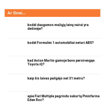
Ar žinai…
kodėl daugumos mažųjų laivų vairai yra
dešinėje?
kodėl Formulės 1 automobiliai neturi ABS?
kad Aston Martin gamoje buvo persirengęs
Toyota iQ?
kaip šis laivas pailgėjo net 31 metru?
apie Fiat Multipla pagrindu sukurtą Pininfarina
Eden Roc?