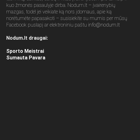
kuo žmonės pasaulyje dirba. Nodum.lt – įvairenybių
mazgas, todėl jei veikiate ką nors įdomaus, apie ką
norėtumėte papasakoti – susisiekite su mumis per mūsų
Facebook puslapį ar elektroniniu paštu
info@nodum.lt
Nodum.lt draugai:
Sporto Meistrai
Sumauta Pavara