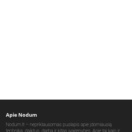
Apie Nodum
Nodum.lt – nepriklausomas puslapis apie įdomiausią
techniką, daiktus, darbą ir kitas įvairenybes. Apie tai kaip ir