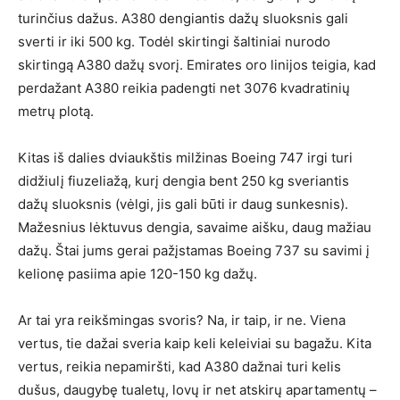
turinčius dažus. A380 dengiantis dažų sluoksnis gali
sverti ir iki 500 kg. Todėl skirtingi šaltiniai nurodo
skirtingą A380 dažų svorį. Emirates oro linijos teigia, kad
perdažant A380 reikia padengti net 3076 kvadratinių
metrų plotą.
Kitas iš dalies dviaukštis milžinas Boeing 747 irgi turi
didžiulį fiuzeliažą, kurį dengia bent 250 kg sveriantis
dažų sluoksnis (vėlgi, jis gali būti ir daug sunkesnis).
Mažesnius lėktuvus dengia, savaime aišku, daug mažiau
dažų. Štai jums gerai pažįstamas Boeing 737 su savimi į
kelionę pasiima apie 120-150 kg dažų.
Ar tai yra reikšmingas svoris? Na, ir taip, ir ne. Viena
vertus, tie dažai sveria kaip keli keleiviai su bagažu. Kita
vertus, reikia nepamiršti, kad A380 dažnai turi kelis
dušus, daugybę tualetų, lovų ir net atskirų apartamentų –