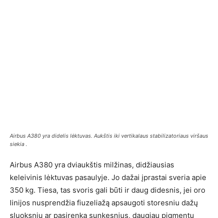
Airbus A380 yra didelis lėktuvas. Aukštis iki vertikalaus stabilizatoriaus viršaus
siekia .
Airbus A380 yra dviaukštis milžinas, didžiausias
keleivinis lėktuvas pasaulyje. Jo dažai įprastai sveria apie
350 kg. Tiesa, tas svoris gali būti ir daug didesnis, jei oro
linijos nusprendžia fiuzeliažą apsaugoti storesniu dažų
sluoksniu ar pasirenka sunkesnius, daugiau pigmentų