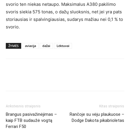
svorio ten niekas netaupo. Maksimalus A380 pakilimo
svoris siekia 575 tonas, o dažų sluoksnis, net jei yra pats
storiausias ir spalvingiausias, sudarys mažiau nei 0,1 % to
svorio.
ŽYMĖS
aviacija
dažai
Lėktuvai
Ankstesnis straipsnis
Kitas straipsnis
Brangus pasivažinėjimas –
Rančoje su vėju plaukuose –
kaip FTB sudaužė vogtą
Dodge Dakota pikabrioletas
Ferrari F50