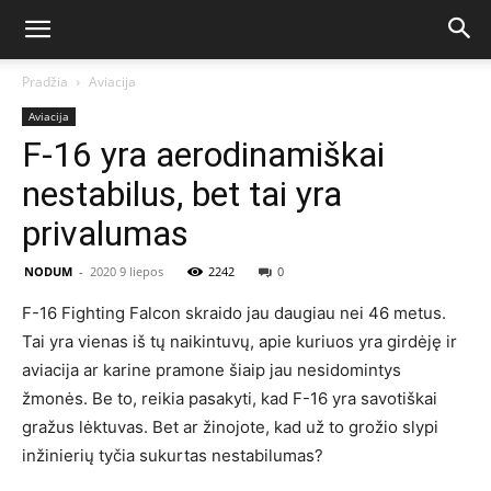
Pradžia
Aviacija
Aviacija
F-16 yra aerodinamiškai
nestabilus, bet tai yra
privalumas
NODUM
-
2020 9 liepos
2242
0
F-16 Fighting Falcon skraido jau daugiau nei 46 metus.
Tai yra vienas iš tų naikintuvų, apie kuriuos yra girdėję ir
aviacija ar karine pramone šiaip jau nesidomintys
žmonės. Be to, reikia pasakyti, kad F-16 yra savotiškai
gražus lėktuvas. Bet ar žinojote, kad už to grožio slypi
inžinierių tyčia sukurtas nestabilumas?