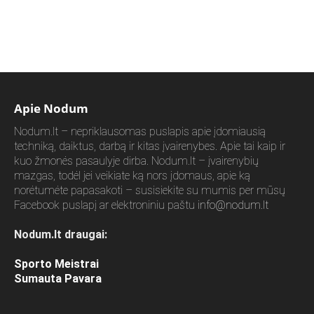
Apie Nodum
Nodum.lt – nepriklausomas puslapis apie įdomiausią
techniką, daiktus, darbą ir kitas įvairenybes. Apie tai kaip ir
kuo žmonės pasaulyje dirba. Nodum.lt – įvairenybių
mazgas, todėl jei veikiate ką nors įdomaus, apie ką
norėtumėte papasakoti – susisiekite su mumis per mūsų
Facebook puslapį ar elektroniniu paštu
info@nodum.lt
Nodum.lt draugai:
Sporto Meistrai
Sumauta Pavara