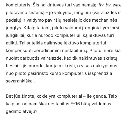
kompiuteris. Šis naikintuvas turi vadinamąją
fly-by-wire
pilotavimo sistemą – jo valdymo įrenginių (vairalazdės ir
pedalų) ir valdymo paviršių nesieja jokios mechaninės
jungtys. Kitaip tariant, piloto valdomi įrenginiai yra tarsi
jungikliai, kurie nurodo kompiuteriui, ką lėktuvas turi
atlikti. Tai suteikia galimybę lėktuvo kompiuteriui
kompensuoti aerodinaminį nestabilumą. Pilotui nereikia
nuolat darbuotis vairalazde, kad tik naikintuvas skristų
tiesiai – jis nurodo, kur jam skristi, o visus nukrypimus
nuo piloto pasirinkto kurso kompiuteris išsprendžia
savarankiškai.
Bet jūs žinote, kokie yra kompiuteriai – jie genda. Taip
kaip aerodinamiškai nestabilus F-16 būtų valdomas
gedimo atveju?