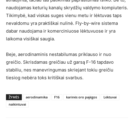
naudojamas keturių kanalų skrydžių valdymo kompiuteris.
Tikimybė, kad viskas suges vienu metu ir lėktuvas taps
nevaldomu yra praktiškai nulinė. Fly-by-wire sistema
dabar naudojama ir komerciniuose lėktuvuose ir yra
laikoma visiškai saugia.
Beje, aerodinaminis nestabilumas priklauso ir nuo
greičio. Skrisdamas greičiau už garsą F-16 tapdavo
stabiliu, nes manevringumas skriejant tokiu greičiu
tiesiog nebėra toks kritiškai svarbus.
ŽYMĖS
aerodinamika
F16
karinės oro pajėgos
Lėktuvai
naikintuvai