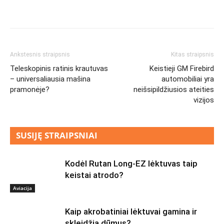
Ankstesnis straipsnis
Kitas straipsnis
Teleskopinis ratinis krautuvas
Keistieji GM Firebird
– universaliausia mašina
automobiliai yra
pramonėje?
neišsipildžiusios ateities
vizijos
SUSIJĘ STRAIPSNIAI
Kodėl Rutan Long-EZ lėktuvas taip
keistai atrodo?
Aviacija
Kaip akrobatiniai lėktuvai gamina ir
skleidžia dūmus?