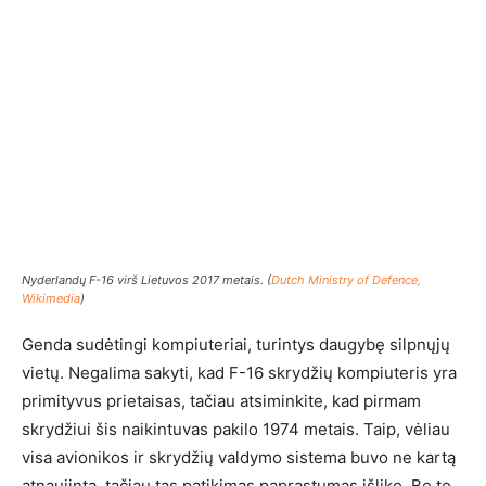
Nyderlandų F-16 virš Lietuvos 2017 metais. (
Dutch Ministry of Defence,
Wikimedia
)
Genda sudėtingi kompiuteriai, turintys daugybę silpnųjų
vietų. Negalima sakyti, kad F-16 skrydžių kompiuteris yra
primityvus prietaisas, tačiau atsiminkite, kad pirmam
skrydžiui šis naikintuvas pakilo 1974 metais. Taip, vėliau
visa avionikos ir skrydžių valdymo sistema buvo ne kartą
atnaujinta, tačiau tas patikimas paprastumas išliko. Be to,