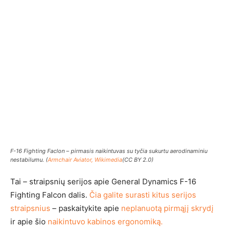
F-16 Fighting Faclon – pirmasis naikintuvas su tyčia sukurtu aerodinaminiu
nestabilumu. (
Armchair Aviator, Wikimedia
(CC BY 2.0)
Tai – straipsnių serijos apie General Dynamics F-16
Fighting Falcon dalis.
Čia galite surasti kitus serijos
straipsnius
– paskaitykite apie
neplanuotą pirmąjį skrydį
ir apie šio
naikintuvo kabinos ergonomiką.