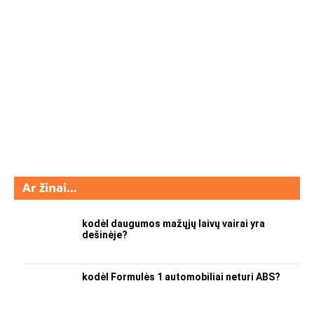
Ar žinai…
kodėl daugumos mažųjų laivų vairai yra
dešinėje?
kodėl Formulės 1 automobiliai neturi ABS?