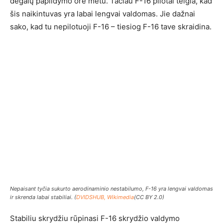
degalų papildymo ore metu. Tačiau F-16 pilotai teigia, kad
šis naikintuvas yra labai lengvai valdomas. Jie dažnai
sako, kad tu nepilotuoji F-16 – tiesiog F-16 tave skraidina.
Nepaisant tyčia sukurto aerodinaminio nestabilumo, F-16 yra lengvai valdomas
ir skrenda labai stabiliai. (
DVIDSHUB, Wikimedia
(CC BY 2.0)
Stabiliu skrydžiu rūpinasi F-16 skrydžio valdymo