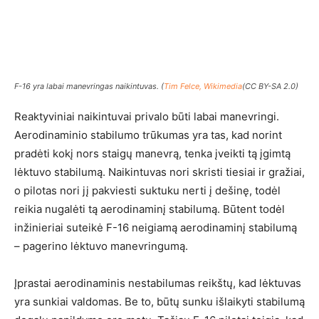
F-16 yra labai manevringas naikintuvas. (
Tim Felce, Wikimedia
(CC BY-SA 2.0)
Reaktyviniai naikintuvai privalo būti labai manevringi.
Aerodinaminio stabilumo trūkumas yra tas, kad norint
pradėti kokį nors staigų manevrą, tenka įveikti tą įgimtą
lėktuvo stabilumą. Naikintuvas nori skristi tiesiai ir gražiai,
o pilotas nori jį pakviesti suktuku nerti į dešinę, todėl
reikia nugalėti tą aerodinaminį stabilumą. Būtent todėl
inžinieriai suteikė F-16 neigiamą aerodinaminį stabilumą
– pagerino lėktuvo manevringumą.
Įprastai aerodinaminis nestabilumas reikštų, kad lėktuvas
yra sunkiai valdomas. Be to, būtų sunku išlaikyti stabilumą