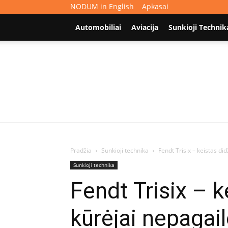
NODUM in English
Apkasai
Automobiliai
Aviacija
Sunkioji Technik
Pradžia
Sunkioji technika
Fendt Trisix – keistas di
Sunkioji technika
Fendt Trisix – k
kūrėjai nepagai