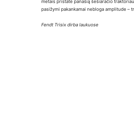
metais pristatė panašią šešiaračio traktoriau
pasižymi pakankamai nebloga amplitude – trak
Fendt Trisix dirba laukuose