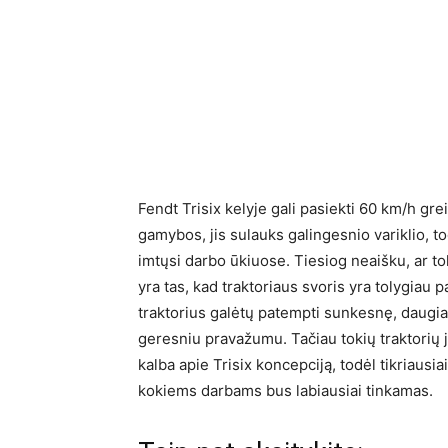
Fendt Trisix kelyje gali pasiekti 60 km/h greit
gamybos, jis sulauks galingesnio variklio, tod
imtųsi darbo ūkiuose. Tiesiog neaišku, ar to
yra tas, kad traktoriaus svoris yra tolygiau
traktorius galėtų patempti sunkesnę, daugia
geresniu pravažumu. Tačiau tokių traktorių ja
kalba apie Trisix koncepciją, todėl tikriausia
kokiems darbams bus labiausiai tinkamas.