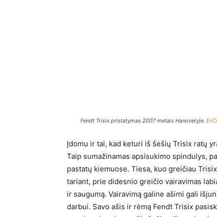
Fendt Trisix pristatymas 2007 metais Hanoveryje. (
HC
Įdomu ir tai, kad keturi iš šešių Trisix ratų yr
Taip sumažinamas apsisukimo spindulys, pa
pastatų kiemuose. Tiesa, kuo greičiau Trisix 
tariant, prie didesnio greičio vairavimas lab
ir saugumą. Vairavimą galine ašimi gali išjun
darbui. Savo ašis ir rėmą Fendt Trisix pasis