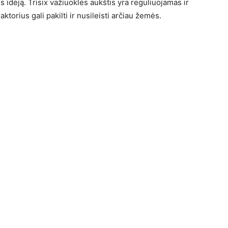
s idėją. Trisix važiuoklės aukštis yra reguliuojamas ir
torius gali pakilti ir nusileisti arčiau žemės.