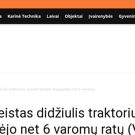
a
Karinė Technika
Laivai
Objektai
Įvairenybės
Gyveni
Nodum.lt
džiulis traktorius, kuriam kūrėjai nepagailėjo net 6 varomų...
eistas didžiulis traktor
lėjo net 6 varomų ratų 