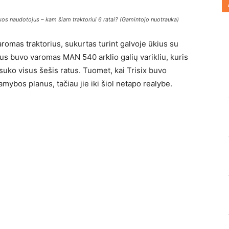
os naudotojus – kam šiam traktoriui 6 ratai? (Gamintojo nuotrauka)
 varomas traktorius, sukurtas turint galvoje ūkius su
rius buvo varomas MAN 540 arklio galių varikliu, kuris
suko visus šešis ratus. Tuomet, kai Trisix buvo
gamybos planus, tačiau jie iki šiol netapo realybe.