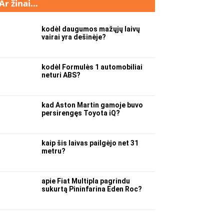
Ar žinai…
kodėl daugumos mažųjų laivų
vairai yra dešinėje?
kodėl Formulės 1 automobiliai
neturi ABS?
kad Aston Martin gamoje buvo
persirengęs Toyota iQ?
kaip šis laivas pailgėjo net 31
metru?
apie Fiat Multipla pagrindu
sukurtą Pininfarina Eden Roc?