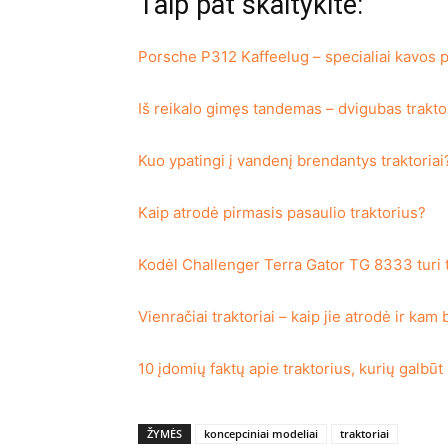
Taip pat skaitykite:
Porsche P312 Kaffeelug – specialiai kavos p
Iš reikalo gimęs tandemas – dvigubas traktor
Kuo ypatingi į vandenį brendantys traktoriai
Kaip atrodė pirmasis pasaulio traktorius?
Kodėl Challenger Terra Gator TG 8333 turi ti
Vienračiai traktoriai – kaip jie atrodė ir kam 
10 įdomių faktų apie traktorius, kurių galbūt
ŽYMĖS
koncepciniai modeliai
traktoriai