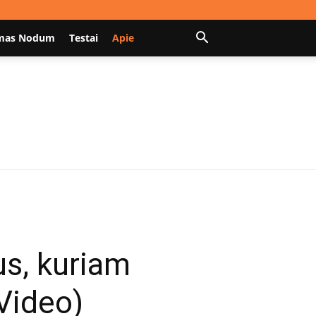
mas Nodum
Testai
Apie
ius, kuriam
(Video)