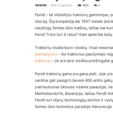
NODUM
-
2018 12 lapkričio
3633
0
Fendt – tai Vokietijos traktorių gamintojas, 
istoriją. Šią kompaniją dar 1937 metais įkūr
naudingų žemės ūkio mašinų, tačiau kai kuri
Fendt Trisix turi 6 ratus? Kam apskritai būtų
Traktorių visada buvo visokių. Visai neseni
plantacijoms
– šis traktorius pasižymėjo neį
traktoriai
– jie yra tarsi visiška priešingybė 
Fendt traktorių gama yra gana plati. Joje yra 
varikliai gali pasigirti beveik 600 arklio gal
įvairiausiuose ūkiuose visame pasaulyje, nem
Marktoberdorfe, Bavarijoje, tačiau Fendt Vok
Fendt turi stiprų technologijų kūrimo ir vys
žemės ūkio technikos parodoje Hanoveryje p