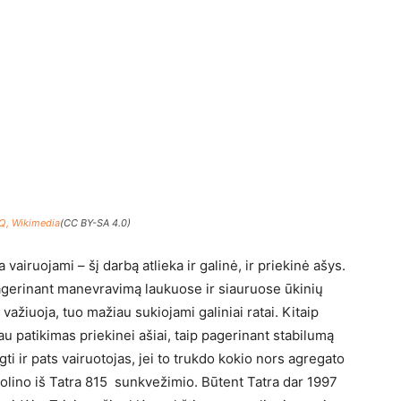
Q, Wikimedia
(CC BY-SA 4.0)
a vairuojami – šį darbą atlieka ir galinė, ir priekinė ašys.
gerinant manevravimą laukuose ir siauruose ūkinių
važiuoja, tuo mažiau sukiojami galiniai ratai. Kitaip
iau patikimas priekinei ašiai, taip pagerinant stabilumą
gti ir pats vairuotojas, jei to trukdo kokio nors agregato
kolino iš Tatra 815 sunkvežimio. Būtent Tatra dar 1997