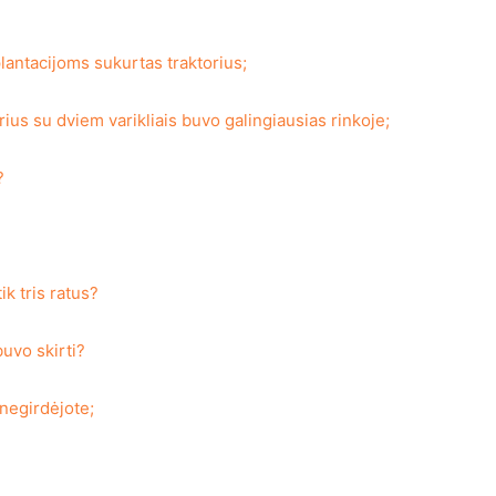
lantacijoms sukurtas traktorius;
ius su dviem varikliais buvo galingiausias rinkoje;
?
k tris ratus?
buvo skirti?
 negirdėjote;