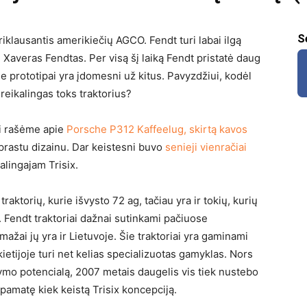
S
priklausantis amerikiečių AGCO. Fendt turi labai ilgą
ė Xaveras Fendtas. Per visą šį laiką Fendt pristatė daug
e prototipai yra įdomesni už kitus. Pavyzdžiui, kodėl
 reikalingas toks traktorius?
ai rašėme apie
Porsche P312 Kaffeelug, skirtą kavos
prastu dizainu. Dar keistesni buvo
senieji vienračiai
galingajam Trisix.
traktorių, kurie išvysto 72 ag, tačiau yra ir tokių, kurių
ių. Fendt traktoriai dažnai sutinkami pačiuose
ažai jų yra ir Lietuvoje. Šie traktoriai yra gaminami
ietijoje turi net kelias specializuotas gamyklas. Nors
tymo potencialą, 2007 metais daugelis vis tiek nustebo
amatę kiek keistą Trisix koncepciją.