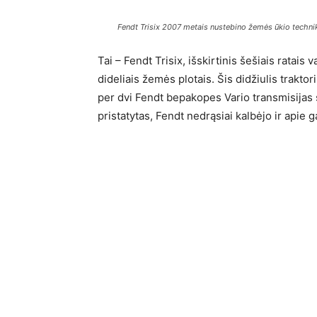
Fendt Trisix 2007 metais nustebino žemės ūkio technik
Tai – Fendt Trisix, išskirtinis šešiais ratais
dideliais žemės plotais. Šis didžiulis trakto
per dvi Fendt bepakopes Vario transmisijas 
pristatytas, Fendt nedrąsiai kalbėjo ir apie 