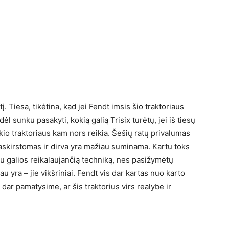
į. Tiesa, tikėtina, kad jei Fendt imsis šio traktoriaus
ėl sunku pasakyti, kokią galią Trisix turėtų, jei iš tiesų
kio traktoriaus kam nors reikia. Šešių ratų privalumas
 paskirstomas ir dirva yra mažiau suminama. Kartu toks
u galios reikalaujančią techniką, nes pasižymėtų
u yra – jie vikšriniai. Fendt vis dar kartas nuo karto
i dar pamatysime, ar šis traktorius virs realybe ir