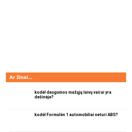
Ar žinai…
kodėl daugumos mažųjų laivų vairai yra
dešinėje?
kodėl Formulės 1 automobiliai neturi ABS?