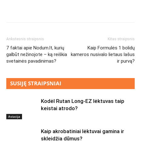
Ankstesnis straipsnis
Kitas straipsnis
7 faktai apie Nodum.lt, kurių
Kaip Formulės 1 bolidų
galbūt nežinojote – ką reiškia
kameros nusivalo lietaus lašus
svetainės pavadinimas?
ir purvą?
SUSIJĘ STRAIPSNIAI
Kodėl Rutan Long-EZ lėktuvas taip
keistai atrodo?
Aviacija
Kaip akrobatiniai lėktuvai gamina ir
skleidžia dūmus?