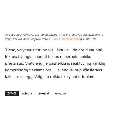
Airbus A380 valytuvai yra labiau paslėpti, nes šis lėktuvas yra jaunesnis, o
valytuvai yra labai neaptaki detalė. (
Paul Friel, Wikimedia
(CC BY 2.0)
Tiesa, valytuvus turi ne visi lėktuvai. Itin greiti kariniai
lėktuvai vengia naudoti tokius neaerodinamiškus
prietaisus. Vietoje jų jie pasitelkia iš reaktyvinių variklių
kompresorių tiekiamą orą – jis lengvai nupučia lietaus
lašus ar sniegą. Vėlgi, to reikia tik kylant ir tupiant.
ŽYMĖS
aviacija
Lėktuvai
valytuvai