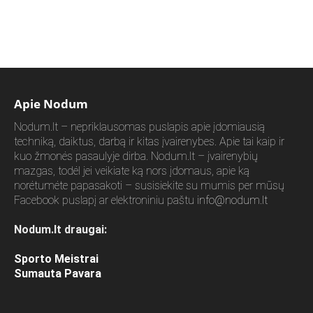
Apie Nodum
Nodum.lt – nepriklausomas puslapis apie įdomiausią
techniką, daiktus, darbą ir kitas įvairenybes. Apie tai kaip ir
kuo žmonės pasaulyje dirba. Nodum.lt – įvairenybių
mazgas, todėl jei veikiate ką nors įdomaus, apie ką
norėtumėte papasakoti – susisiekite su mumis per mūsų
Facebook puslapį ar elektroniniu paštu
info@nodum.lt
Nodum.lt draugai:
Sporto Meistrai
Sumauta Pavara