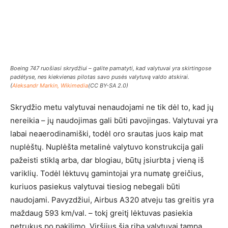
Boeing 747 ruošiasi skrydžiui – galite pamatyti, kad valytuvai yra skirtingose
padėtyse, nes kiekvienas pilotas savo pusės valytuvą valdo atskirai.
(
Aleksandr Markin, Wikimedia
(CC BY-SA 2.0)
Skrydžio metu valytuvai nenaudojami ne tik dėl to, kad jų
nereikia – jų naudojimas gali būti pavojingas. Valytuvai yra
labai neaerodinamiški, todėl oro srautas juos kaip mat
nuplėštų. Nuplėšta metalinė valytuvo konstrukcija gali
pažeisti stiklą arba, dar blogiau, būtų įsiurbta į vieną iš
variklių. Todėl lėktuvų gamintojai yra numatę greičius,
kuriuos pasiekus valytuvai tiesiog nebegali būti
naudojami. Pavyzdžiui, Airbus A320 atveju tas greitis yra
maždaug 593 km/val. – tokį greitį lėktuvas pasiekia
netrukus po pakilimo. Viršijus šią ribą valytuvai tampa