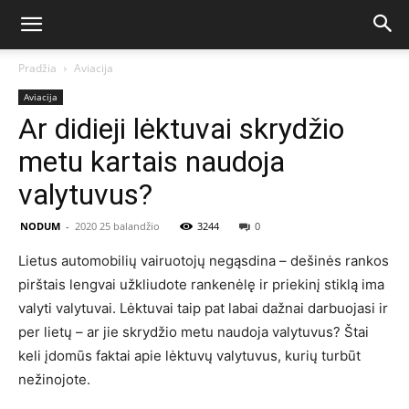
Pradžia
Aviacija
Aviacija
Ar didieji lėktuvai skrydžio
metu kartais naudoja
valytuvus?
NODUM
-
2020 25 balandžio
3244
0
Lietus automobilių vairuotojų negąsdina – dešinės rankos
pirštais lengvai užkliudote rankenėlę ir priekinį stiklą ima
valyti valytuvai. Lėktuvai taip pat labai dažnai darbuojasi ir
per lietų – ar jie skrydžio metu naudoja valytuvus? Štai
keli įdomūs faktai apie lėktuvų valytuvus, kurių turbūt
nežinojote.