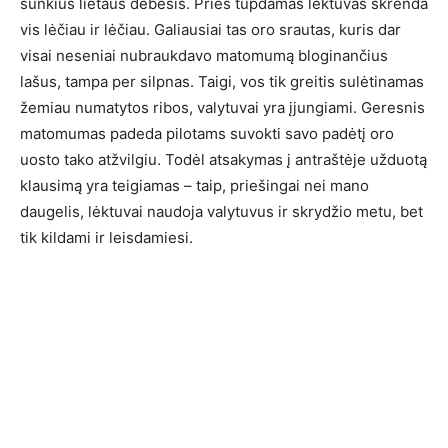
sunkius lietaus debesis. Prieš tūpdamas lėktuvas skrenda
vis lėčiau ir lėčiau. Galiausiai tas oro srautas, kuris dar
visai neseniai nubraukdavo matomumą bloginančius
lašus, tampa per silpnas. Taigi, vos tik greitis sulėtinamas
žemiau numatytos ribos, valytuvai yra įjungiami. Geresnis
matomumas padeda pilotams suvokti savo padėtį oro
uosto tako atžvilgiu. Todėl atsakymas į antraštėje užduotą
klausimą yra teigiamas – taip, priešingai nei mano
daugelis, lėktuvai naudoja valytuvus ir skrydžio metu, bet
tik kildami ir leisdamiesi.