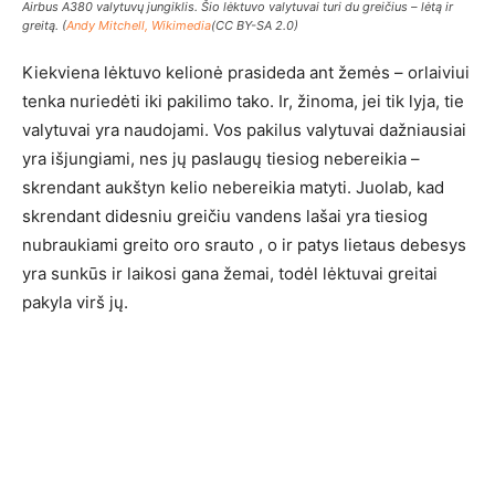
Airbus A380 valytuvų jungiklis. Šio lėktuvo valytuvai turi du greičius – lėtą ir
greitą. (
Andy Mitchell, Wikimedia
(CC BY-SA 2.0)
Kiekviena lėktuvo kelionė prasideda ant žemės – orlaiviui
tenka nuriedėti iki pakilimo tako. Ir, žinoma, jei tik lyja, tie
valytuvai yra naudojami. Vos pakilus valytuvai dažniausiai
yra išjungiami, nes jų paslaugų tiesiog nebereikia –
skrendant aukštyn kelio nebereikia matyti. Juolab, kad
skrendant didesniu greičiu vandens lašai yra tiesiog
nubraukiami greito oro srauto , o ir patys lietaus debesys
yra sunkūs ir laikosi gana žemai, todėl lėktuvai greitai
pakyla virš jų.