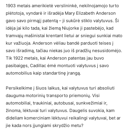
1903 metais amerikietė verslininkė, nekilnojamojo turto
plėtotoja, vyndarė ir išradėja Mary Elizabeth Anderson
gavo savo pirmąjį patentą – ji sukūrė stiklo valytuvus. Ši
idėja jai kilo tada, kai žiemą Niujorke ji pastebėjo, kad
tramvajų mašinistai krentant lietui ar sniegui sunkiai mato
kur važiuoja. Anderson vėliau bandė parduoti teises į
savo išradimą, tačiau niekas juo iš pradžių nesusidomėjo.
Tik 1922 metais, kai Anderson patentas jau buvo
pasibaigęs, Cadillac ėmė montuoti valytuvus į savo
automobilius kaip standartinę įrangą.
Persikelkime į šiuos laikus, kai valytuvus turi absoliuti
dauguma motorinių transporto priemonių. Visi
automobiliai, traukiniai, autobusai, sunkvežimiai ir,
žinoma, lėktuvai turi valytuvus. Daugelis suvokia, kam
dideliam komerciniam lėktuvui reikalingi valytuvai, bet ar
jie kada nors įjungiami skrydžio metu?