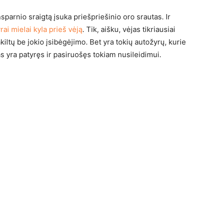
sparnio sraigtą įsuka priešpriešinio oro srautas. Ir
yrai mielai kyla prieš vėją
. Tik, aišku, vėjas tikriausiai
iltų be jokio įsibėgėjimo. Bet yra tokių autožyrų, kurie
otas yra patyręs ir pasiruošęs tokiam nusileidimui.