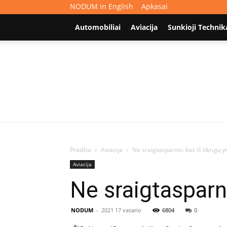
NODUM in English
Apkasai
Automobiliai
Aviacija
Sunkioji Technik
Pradžia
Aviacija
Ne sraigtasparnis: kas iš tikrųjų 
Aviacija
Ne sraigtasparni
NODUM
-
2021 17 vasario
6804
0