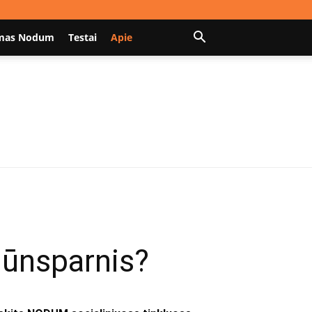
mas Nodum
Testai
Apie
alūnsparnis?