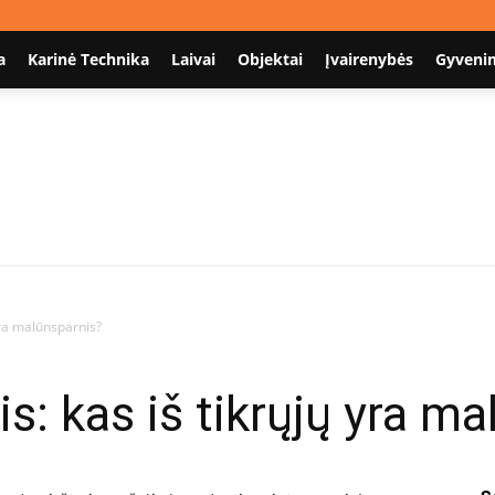
a
Karinė Technika
Laivai
Objektai
Įvairenybės
Gyveni
Nodum.lt
yra malūnsparnis?
s: kas iš tikrųjų yra m