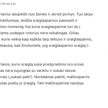
C BY-SA 3.0)
rlaiviui atsiplėšti nuo žemės ir skristi pirmyn. Tuo tarpu
lokštumoje, leidžia sraigtasparniui pasisukti ir
imo momentą. Kai kurie sraigtasparniai turi du į
jiems uodegos rotorius nėra reikalingas. Giliau
, kurie veikia kaip kažkas tarp lėktuvo ir sraigtasparnio,
rbiausia, kad žinotumėte, jog sraigtasparnio sraigtą (-
laivis, kurio sraigtą suka priešpriešinio oro srovė.
as nėra sujungtas su varikliu ir sukasi laisvai.
rais („sukasi pats“). Norėdamas pakilti, malūnsparnis
rautas įsuktų jo sraigtą. Tam malūnsparniai naudoja