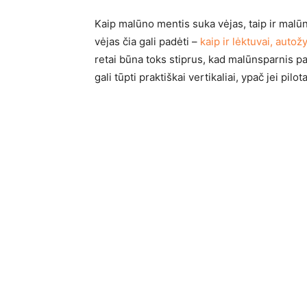
Kaip malūno mentis suka vėjas, taip ir malūn
vėjas čia gali padėti –
kaip ir lėktuvai, autož
retai būna toks stiprus, kad malūnsparnis pak
gali tūpti praktiškai vertikaliai, ypač jei pil