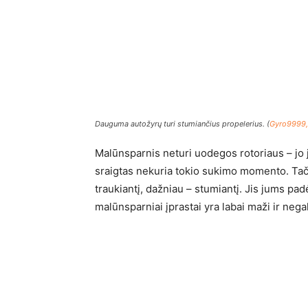
Dauguma autožyrų turi stumiančius propelerius. (
Gyro9999,
Malūnsparnis neturi uodegos rotoriaus – jo j
sraigtas nekuria tokio sukimo momento. Tači
traukiantį, dažniau – stumiantį. Jis jums pad
malūnsparniai įprastai yra labai maži ir nega