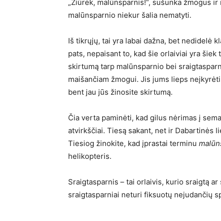
„Žiūrėk, malūnsparnis!“, sušunka žmogus ir ro
malūnsparnio niekur šalia nematyti.
Iš tikrųjų, tai yra labai dažna, bet nedidelė k
pats, nepaisant to, kad šie orlaiviai yra šiek
skirtumą tarp malūnsparnio bei sraigtasparni
maišančiam žmogui. Jis jums lieps neįkyrėti 
bent jau jūs žinosite skirtumą.
Čia verta paminėti, kad gilus nėrimas į sem
atvirkščiai. Tiesą sakant, net ir Dabartinės 
Tiesiog žinokite, kad įprastai terminu
malūn
helikopteris.
Sraigtasparnis – tai orlaivis, kurio sraigtą ar 
sraigtasparniai neturi fiksuotų nejudančių sp