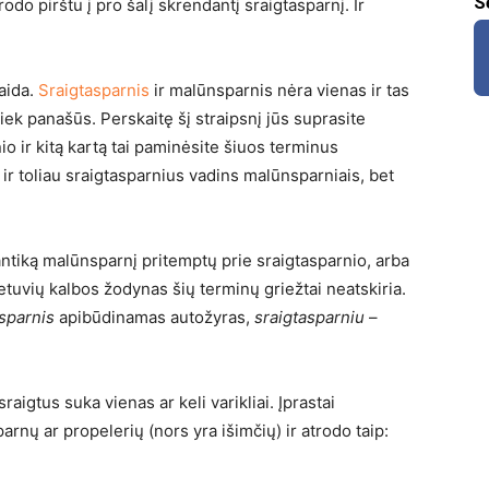
S
do pirštu į pro šalį skrendantį sraigtasparnį. Ir
laida.
Sraigtasparnis
ir malūnsparnis nėra vienas ir tas
 tiek panašūs. Perskaitę šį straipsnį jūs suprasite
o ir kitą kartą tai paminėsite šiuos terminus
ir toliau sraigtasparnius vadins malūnsparniais, bet
antiką malūnsparnį pritemptų prie sraigtasparnio, arba
lietuvių kalbos žodynas šių terminų griežtai neatskiria.
sparnis
apibūdinamas autožyras,
sraigtasparniu
–
sraigtus suka vienas ar keli varikliai. Įprastai
arnų ar propelerių (nors yra išimčių) ir atrodo taip: