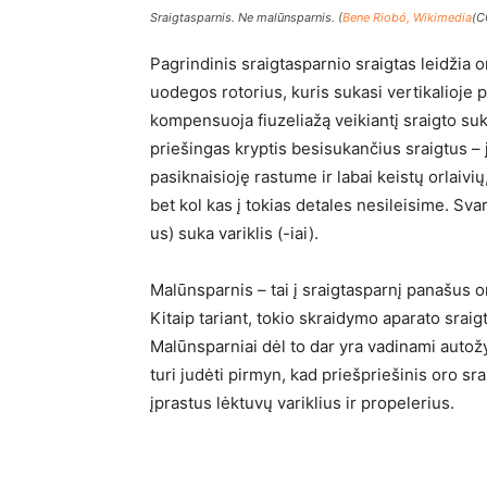
Sraigtasparnis. Ne malūnsparnis. (
Bene Riobó, Wikimedia
(C
Pagrindinis sraigtasparnio sraigtas leidžia o
uodegos rotorius, kuris sukasi vertikalioje p
kompensuoja fiuzeliažą veikiantį sraigto suk
priešingas kryptis besisukančius sraigtus – 
pasiknaisioję rastume ir labai keistų orlaivių
bet kol kas į tokias detales nesileisime. Sva
us) suka variklis (-iai).
Malūnsparnis – tai į sraigtasparnį panašus or
Kitaip tariant, tokio skraidymo aparato sraigt
Malūnsparniai dėl to dar yra vadinami autožy
turi judėti pirmyn, kad priešpriešinis oro s
įprastus lėktuvų variklius ir propelerius.