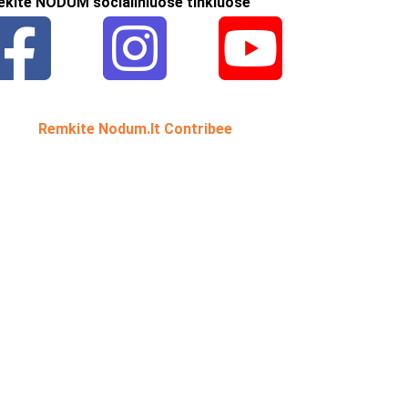
ekite NODUM socialiniuose tinkluose
Remkite Nodum.lt Contribee