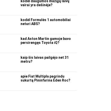
kodėl daugumos mažųjų laivų
vairai yra dešinėje?
kodėl Formulės 1 automobiliai
neturi ABS?
kad Aston Martin gamoje buvo
persirengęs Toyota iQ?
kaip šis laivas pailgėjo net 31
metru?
apie Fiat Multipla pagrindu
sukurtą Pininfarina Eden Roc?