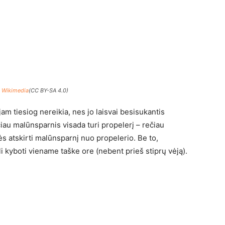
 Wikimedia
(CC BY-SA 4.0)
am tiesiog nereikia, nes jo laisvai besisukantis
au malūnsparnis visada turi propelerį – rečiau
ės atskirti malūnsparnį nuo propelerio. Be to,
li kyboti viename taške ore (nebent prieš stiprų vėją).