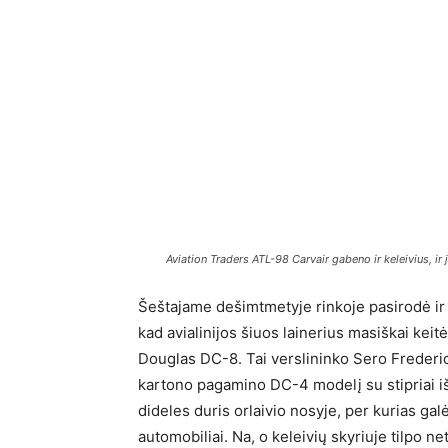
Aviation Traders ATL-98 Carvair gabeno ir keleivius, ir 
Šeštajame dešimtmetyje rinkoje pasirodė ir 
kad avialinijos šiuos lainerius masiškai keitė
Douglas DC-8. Tai verslininko Sero Fredericko
kartono pagamino DC-4 modelį su stipriai išpū
dideles duris orlaivio nosyje, per kurias galė
automobiliai. Na, o keleivių skyriuje tilpo n