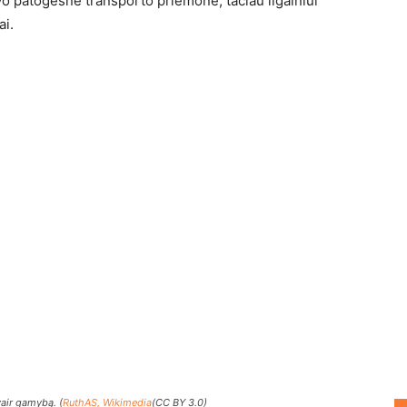
vo patogesnė transporto priemonė, tačiau ilgainiui
ai.
vair gamybą. (
RuthAS, Wikimedia
(CC BY 3.0)