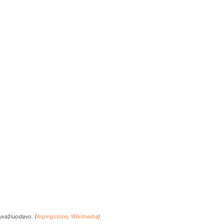
suvažiuodavo. (
Arpingstone, Wikimedia
)