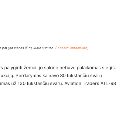
p pat yra vienas iš tų, kurie sudužo. (
Richard Vandervord,
 palyginti žemai, jo salone nebuvo palaikomas slėgis.
trukciją. Perdarymas kainavo 80 tūkstančių svarų
amas už 130 tūkstančių svarų. Aviation Traders ATL-98