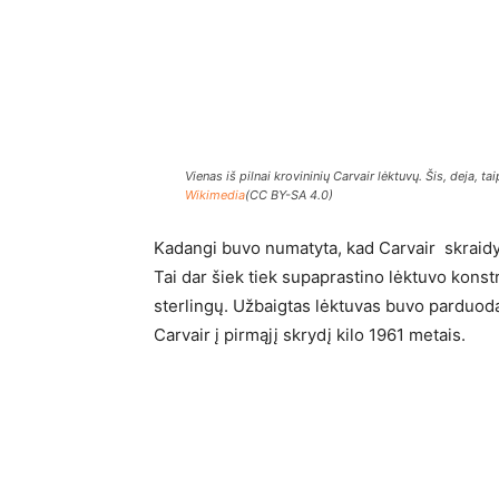
Vienas iš pilnai krovininių Carvair lėktuvų. Šis, deja, tai
Wikimedia
(CC BY-SA 4.0)
Kadangi buvo numatyta, kad Carvair skraidys
Tai dar šiek tiek supaprastino lėktuvo kons
sterlingų. Užbaigtas lėktuvas buvo parduod
Carvair į pirmąjį skrydį kilo 1961 metais.