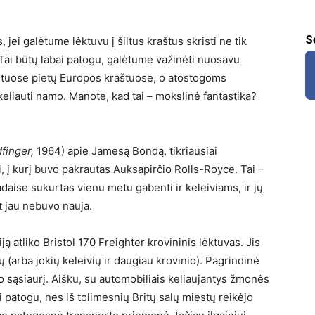
S
 jei galėtume lėktuvu į šiltus kraštus skristi ne tik
. Tai būtų labai patogu, galėtume važinėti nuosavu
r kituose pietų Europos kraštuose, o atostogoms
eliauti namo. Manote, kad tai – mokslinė fantastika?
finger,
1964) apie Jamesą Bondą, tikriausiai
, į kurį buvo pakrautas Auksapirčio Rolls-Royce. Tai –
daise sukurtas vienu metu gabenti ir keleiviams, ir jų
t jau nebuvo nauja.
ją atliko Bristol 170 Freighter krovininis lėktuvas. Jis
ų (arba jokių keleivių ir daugiau krovinio). Pagrindinė
 sąsiaurį. Aišku, su automobiliais keliaujantys žmonės
ai patogu, nes iš tolimesnių Britų salų miestų reikėjo