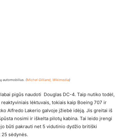
jų automobilius. (
Michel Gilliand, Wikimedia
)
labai pigūs naudoti Douglas DC-4. Taip nutiko todėl,
 reaktyviniais lėktuvais, tokiais kaip Boeing 707 ir
 Alfredo Lakerio galvoje įžiebė idėją. Jis greitai iš
sta nosimi ir iškelta pilotų kabina. Tai leido įrengi
jo būti pakrauti net 5 vidutinio dydžio britiški
et 25 sėdynės.