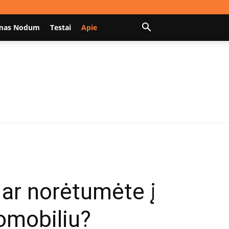
mas Nodum
Testai
Apie
 ar norėtumėte į
tomobiliu?