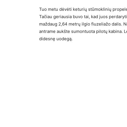
Tuo metu dėvėti keturių stūmoklinių propele
Tačiau geriausia buvo tai, kad juos perdaryt
maždaug 2,64 metrų ilgio fiuzeliažo dalis. N
antrame aukšte sumontuota pilotų kabina. Lė
didesnę uodegą.