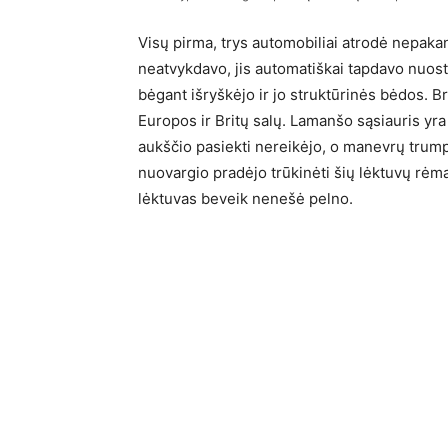
Visų pirma, trys automobiliai atrodė nepakan
neatvykdavo, jis automatiškai tapdavo nuosto
bėgant išryškėjo ir jo struktūrinės bėdos. B
Europos ir Britų salų. Lamanšo sąsiauris yra
aukščio pasiekti nereikėjo, o manevrų trump
nuovargio pradėjo trūkinėti šių lėktuvų rėm
lėktuvas beveik nenešė pelno.