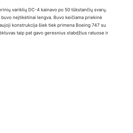
rinių variklių DC-4 kainavo po 50 tūkstančių svarų.
i buvo neįtikėtinai lengva. Buvo keičiama priekinė
aujoji konstrukcija šiek tiek primena Boeing 747 su
ktuvas taip pat gavo geresnius stabdžius ratuose ir