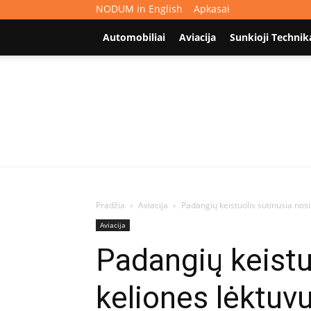
NODUM in English
Apkasai
Automobiliai
Aviacija
Sunkioji Technik
Pradžia
Aviacija
Padangių keistuolis sutinusia nosim
Aviacija
Padangių keistu
keliones lėktuv