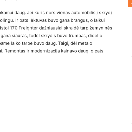
kamai daug. Jei kuris nors vienas automobilis į skrydį
lingu. Ir pats lėktuvas buvo gana brangus, o laikui
ristol 170 Freighter dažniausiai skraidė tarp žemyninės
 gana siauras, todėl skrydis buvo trumpas, didelio
ame laiko tarpe buvo daug. Taigi, dėl metalo
ai. Remontas ir modernizacija kainavo daug, o pats