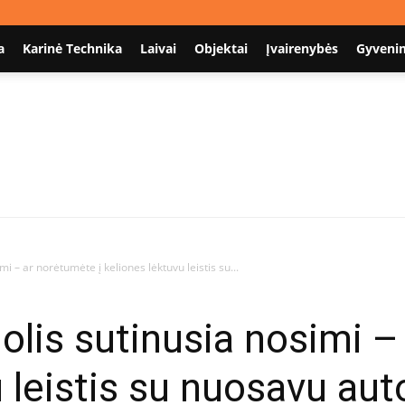
a
Karinė Technika
Laivai
Objektai
Įvairenybės
Gyveni
Nodum.lt
i – ar norėtumėte į keliones lėktuvu leistis su...
olis sutinusia nosimi –
u leistis su nuosavu au