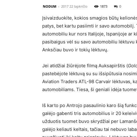
NODUM
-
2017 22 lapkričio
1873
0
Įsivaizduokite, kokios smagios būtų kelionės,
patys, bet kartu pasiimti ir savo automobilį
automobiliu kur nors Italijoje, Ispanijoje a
pasibaigus vėl su savo automobiliu lėktuvu k
Anksčiau buvo ir tokių lėktuvų.
Jei atidžiai žiūrėjote filmą Auksapirštis (
Gold
pastebėjote lėktuvą su su išsipūtusia nosimi
Aviation Traders ATL-98 Carvair lėktuvas, ka
automobiliams. Tiesa, ši geniali idėja tuome
Iš karto po Antrojo pasaulinio karo šią funkci
galėjo gabenti tris automobilius ir 20 keleivi
užduotis tuomet buvo skrydžiai per Lamanšo
galėjo keliauti keltais, tačiau tai nebuvo lab