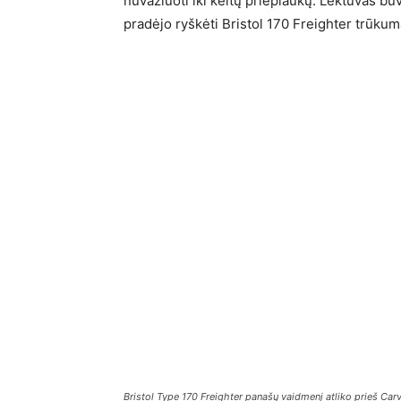
nuvažiuoti iki keltų prieplaukų. Lėktuvas bu
pradėjo ryškėti Bristol 170 Freighter trūkum
Bristol Type 170 Freighter panašų vaidmenį atliko prieš Car