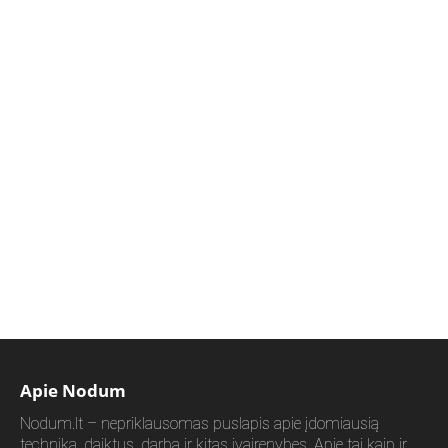
Apie Nodum
Nodum.lt – nepriklausomas puslapis apie įdomiausią
techniką, daiktus, darbą ir kitas įvairenybes. Apie tai kaip ir