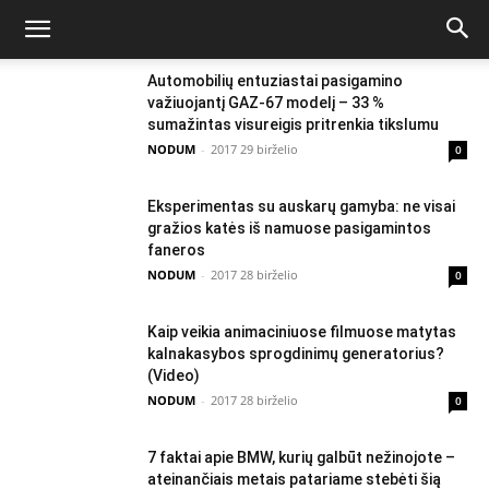
Automobilių entuziastai pasigamino
važiuojantį GAZ-67 modelį – 33 %
sumažintas visureigis pritrenkia tikslumu
NODUM
-
2017 29 birželio
0
Eksperimentas su auskarų gamyba: ne visai
gražios katės iš namuose pasigamintos
faneros
NODUM
-
2017 28 birželio
0
Kaip veikia animaciniuose filmuose matytas
kalnakasybos sprogdinimų generatorius?
(Video)
NODUM
-
2017 28 birželio
0
7 faktai apie BMW, kurių galbūt nežinojote –
ateinančiais metais patariame stebėti šią