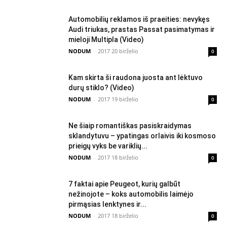
Automobilių reklamos iš praeities: nevykęs
Audi triukas, prastas Passat pasimatymas ir
mieloji Multipla (Video)
NODUM
-
2017 20 birželio
0
Kam skirta ši raudona juosta ant lėktuvo
durų stiklo? (Video)
NODUM
-
2017 19 birželio
0
Ne šiaip romantiškas pasiskraidymas
sklandytuvu – ypatingas orlaivis iki kosmoso
prieigų vyks be variklių...
NODUM
-
2017 18 birželio
0
7 faktai apie Peugeot, kurių galbūt
nežinojote – koks automobilis laimėjo
pirmąsias lenktynes ir...
NODUM
-
2017 18 birželio
0