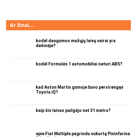
Ar žinai…
kodėl daugumos mažųjų laivų vairai yra
dešinėje?
kodėl Formulės 1 automobiliai neturi ABS?
kad Aston Martin gamoje buvo persirengęs
Toyota iQ?
kaip šis laivas pailgėjo net 31 metru?
apie Fiat Multipla pagrindu sukurtą Pininfarina