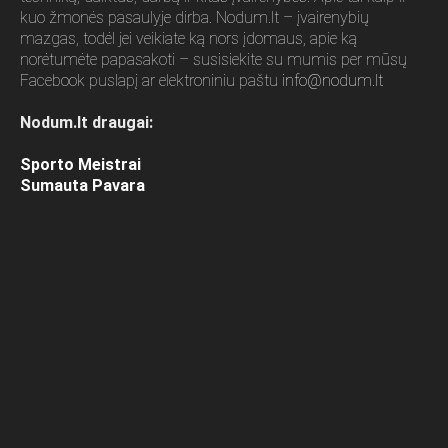
kuo žmonės pasaulyje dirba. Nodum.lt – įvairenybių
mazgas, todėl jei veikiate ką nors įdomaus, apie ką
norėtumėte papasakoti – susisiekite su mumis per mūsų
Facebook puslapį ar elektroniniu paštu
info@nodum.lt
Nodum.lt draugai:
Sporto Meistrai
Sumauta Pavara