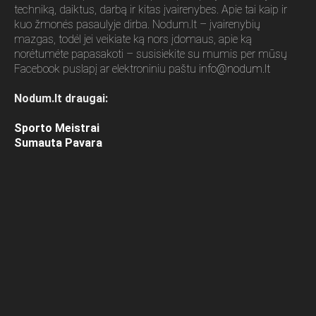
techniką, daiktus, darbą ir kitas įvairenybes. Apie tai kaip ir
kuo žmonės pasaulyje dirba. Nodum.lt – įvairenybių
mazgas, todėl jei veikiate ką nors įdomaus, apie ką
norėtumėte papasakoti – susisiekite su mumis per mūsų
Facebook puslapį ar elektroniniu paštu
info@nodum.lt
Nodum.lt draugai:
Sporto Meistrai
Sumauta Pavara