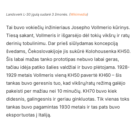
Landsverk L-30 įgulą sudarė 3 žmonės. (
Wikimedia
)
Tai buvo vokiečių inžinieriaus Josepho Vollmerio kūrinys.
Tiesą sakant, Vollmeris ir išgarsėjo dėl tokių vikšrų ir ratų
derinių tobulinimu. Dar prieš siūlydamas koncepciją
švedams, Čekoslovakijoje jis sukūrė Kolohousenka KH50.
Šis labai mažas tanko prototipas nebuvo labai geras,
tačiau idėja patiko šalies valdžiai ir buvo plėtojama. 1928-
1929 metais Vollmeris vieną KH50 pavertė KH60 – šis
tankas buvo geresnis tuo, kad vikšrų/ratų režimą galėjo
pakeisti per mažiau nei 10 minučių. KH70 buvo kiek
didesnis, galingesnis ir geriau ginkluotas. Tik vienas toks
tankas buvo pagamintas 1930 metais ir tas pats buvo
eksportuotas į Italiją.