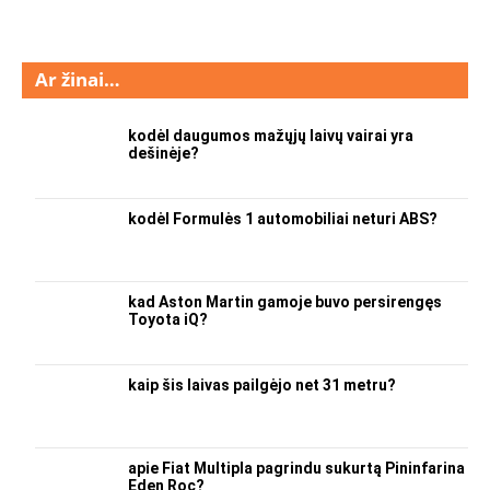
Ar žinai…
kodėl daugumos mažųjų laivų vairai yra
dešinėje?
kodėl Formulės 1 automobiliai neturi ABS?
kad Aston Martin gamoje buvo persirengęs
Toyota iQ?
kaip šis laivas pailgėjo net 31 metru?
apie Fiat Multipla pagrindu sukurtą Pininfarina
Eden Roc?