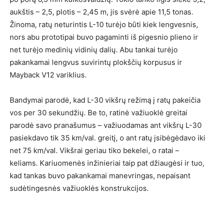
aukštis – 2,5, plotis – 2,45 m, jis svėrė apie 11,5 tonas.
Žinoma, ratų neturintis L-10 turėjo būti kiek lengvesnis,
nors abu prototipai buvo pagaminti iš pigesnio plieno ir
net turėjo medinių vidinių dalių. Abu tankai turėjo
pakankamai lengvus suvirintų plokščių korpusus ir
Mayback V12 variklius.
Bandymai parodė, kad L-30 vikšrų režimą į ratų pakeičia
vos per 30 sekundžių. Be to, ratinė važiuoklė greitai
parodė savo pranašumus – važiuodamas ant vikšrų L-30
pasiekdavo tik 35 km/val. greitį, o ant ratų įsibėgėdavo iki
net 75 km/val. Vikšrai geriau tiko bekelei, o ratai –
keliams. Kariuomenės inžinieriai taip pat džiaugėsi ir tuo,
kad tankas buvo pakankamai manevringas, nepaisant
sudėtingesnės važiuoklės konstrukcijos.