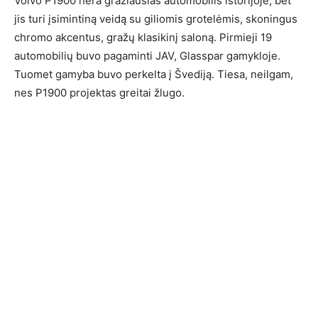
Volvo P1900 nėra gražiausias automobilis istorijoje, bet
jis turi įsimintiną veidą su giliomis grotelėmis, skoningus
chromo akcentus, gražų klasikinį saloną. Pirmieji 19
automobilių buvo pagaminti JAV, Glasspar gamykloje.
Tuomet gamyba buvo perkelta į Švediją. Tiesa, neilgam,
nes P1900 projektas greitai žlugo.