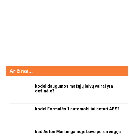
Ar žinai…
kodėl daugumos mažųjų laivų vairai yra
dešinėje?
kodėl Formulės 1 automobiliai neturi ABS?
kad Aston Martin gamoje buvo persirengęs