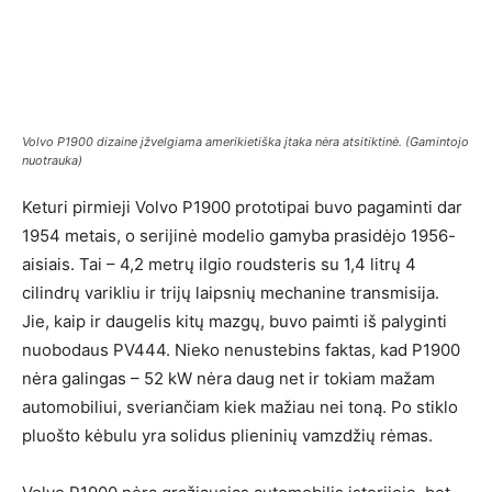
Volvo P1900 dizaine įžvelgiama amerikietiška įtaka nėra atsitiktinė. (Gamintojo
nuotrauka)
Keturi pirmieji Volvo P1900 prototipai buvo pagaminti dar
1954 metais, o serijinė modelio gamyba prasidėjo 1956-
aisiais. Tai – 4,2 metrų ilgio roudsteris su 1,4 litrų 4
cilindrų varikliu ir trijų laipsnių mechanine transmisija.
Jie, kaip ir daugelis kitų mazgų, buvo paimti iš palyginti
nuobodaus PV444. Nieko nenustebins faktas, kad P1900
nėra galingas – 52 kW nėra daug net ir tokiam mažam
automobiliui, sveriančiam kiek mažiau nei toną. Po stiklo
pluošto kėbulu yra solidus plieninių vamzdžių rėmas.