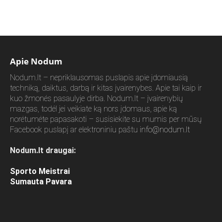
Apie Nodum
Nodum.lt – nepriklausomas puslapis apie įdomiausią
techniką, daiktus, darbą ir kitas įvairenybes. Apie tai kaip ir
kuo žmonės pasaulyje dirba. Nodum.lt – įvairenybių
mazgas, todėl jei veikiate ką nors įdomaus, apie ką
norėtumėte papasakoti – susisiekite su mumis per mūsų
Facebook puslapį ar elektroniniu paštu
info@nodum.lt
Nodum.lt draugai:
Sporto Meistrai
Sumauta Pavara