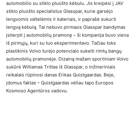
automobilio su stiklo pluošto kėbulu. Jis kreipėsi į JAV
stiklo pluošto specialistus Glasspar, kurie garsėjo
lengvomis valtelėmis ir kateriais, ir paprašė sukurti
lengvą kėbulą. Tai nebuvo pirmasis Glasspar bandymas
įsiterpti į automobilių pramonę – ši kompanija buvo viena
iš pirmųjų, kuri su tuo eksperimentavo. Tačiau toks
plastikinis Volvo turėjo potencialo sukelti rimtų bangų
automobilių pramonėje. Dizainą mažam sportiniam Volvo
sukūrė Williamas Trittas iš Glasspar, o inžineriniais
reikalais rūpinosi danas Erikas Quistgaardas. Beje,
įdomus faktas – Quistgaardas vėliau tapo Europos
Kosmoso Agentūros vadovu.