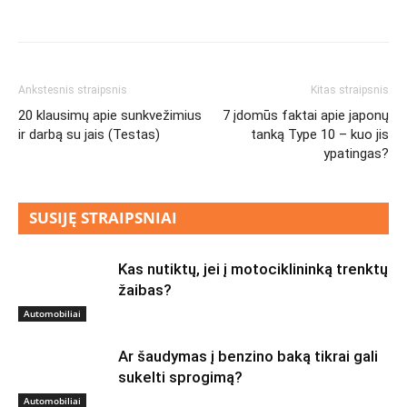
Ankstesnis straipsnis
Kitas straipsnis
20 klausimų apie sunkvežimius
7 įdomūs faktai apie japonų
ir darbą su jais (Testas)
tanką Type 10 – kuo jis
ypatingas?
SUSIJĘ STRAIPSNIAI
Kas nutiktų, jei į motociklininką trenktų
žaibas?
Automobiliai
Ar šaudymas į benzino baką tikrai gali
sukelti sprogimą?
Automobiliai