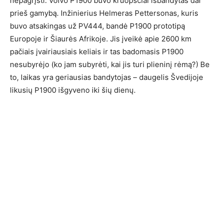
nepagrįsti. Volvo P1900 buvo kruopščiai išbandytas dar
prieš gamybą. Inžinierius Helmeras Pettersonas, kuris
buvo atsakingas už PV444, bandė P1900 prototipą
Europoje ir Šiaurės Afrikoje. Jis įveikė apie 2600 km
pačiais įvairiausiais keliais ir tas badomasis P1900
nesubyrėjo (ko jam subyrėti, kai jis turi plieninį rėmą?) Be
to, laikas yra geriausias bandytojas – daugelis Švedijoje
likusių P1900 išgyveno iki šių dienų.