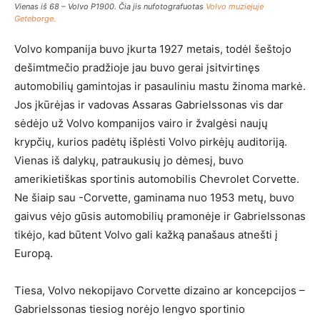
Vienas iš 68 – Volvo P1900. Čia jis nufotografuotas
Volvo muziejuje
Geteborge.
Volvo kompanija buvo įkurta 1927 metais, todėl šeštojo
dešimtmečio pradžioje jau buvo gerai įsitvirtinęs
automobilių gamintojas ir pasauliniu mastu žinoma markė.
Jos įkūrėjas ir vadovas Assaras Gabrielssonas vis dar
sėdėjo už Volvo kompanijos vairo ir žvalgėsi naujų
krypčių, kurios padėtų išplėsti Volvo pirkėjų auditoriją.
Vienas iš dalykų, patraukusių jo dėmesį, buvo
amerikietiškas sportinis automobilis Chevrolet Corvette.
Ne šiaip sau -Corvette, gaminama nuo 1953 metų, buvo
gaivus vėjo gūsis automobilių pramonėje ir Gabrielssonas
tikėjo, kad būtent Volvo gali kažką panašaus atnešti į
Europą.
Tiesa, Volvo nekopijavo Corvette dizaino ar koncepcijos –
Gabrielssonas tiesiog norėjo lengvo sportinio