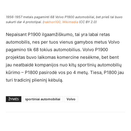
1956-1957 metais pagaminti 68 Volvo P1900 automobiliai, bet prieš tai buvo
sukurti dar 4 prototipai. (
nakhon100, Wikimedia
(CC BY 2.0)
Nepaisant P1900 ilgaamžiškumo, tai yra labai retas
automobilis, nes per tuos vienus gamybos metus Volvo
pagamino tik 68 tokius automobilius. Volvo P1900
projektas buvo laikomas komercine nesėkme, bet bent
jau neatbaidė kompanijos nuo kitų sportinių automobilių
kūrimo – P1800 pasirodė vos po 4 metų. Tiesa, P1800 jau
turi tradicinį plieninį kėbulą.
ŽYMĖS
sportiniai automobiliai
Volvo