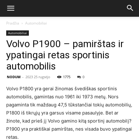
Pradžia
Automobiliai
Automobiliai
Volvo P1900 – pamirštas ir
ypatingai retas sportinis
automobilis
NODUM
-
2023 25 rugsėjo
1775
0
Volvo P1800 yra gerai žinomas švediškas sportinis
automobilis, gamintas nuo 1961 iki 1973 metų. Nors
pagaminta tik maždaug 47,5 tūkstančiai tokių automobilių,
P1800 iš tikrųjų yra garsus visame pasaulyje. Bet ar
žinote, kad prieš jį Volvo gamino kitą sportinį automobilį?
P1900 yra praktiškai pamirštas, nes visada buvo ypatingai
retas.