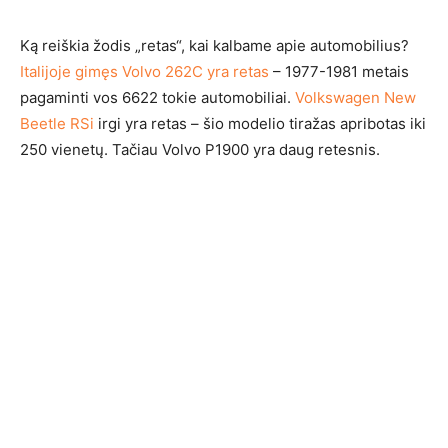
Ką reiškia žodis „retas“, kai kalbame apie automobilius?
Italijoje gimęs Volvo 262C yra retas
– 1977-1981 metais
pagaminti vos 6622 tokie automobiliai.
Volkswagen New
Beetle RSi
irgi yra retas – šio modelio tiražas apribotas iki
250 vienetų. Tačiau Volvo P1900 yra daug retesnis.