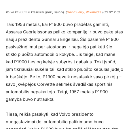
Volvo P1900 turi klasiškai gražų saloną. (
David Berry, Wikimedia
(CC BY 2.0)
Tais 1956 metais, kai P1900 buvo pradėtas gaminti,
Assaras Gabrielssonas paliko kompaniją ir buvo pakeistas
nauju prezidentu Gunnaru Engellau. Šis pasiėmė P1900
pasivažinėjimui per atostogas ir negalėjo patikėti šio
stiklo pluošto automobilio kokybe. Jis teigė, kad manė,
kad P1900 tiesiog kelyje subyrės į gabalus. Tokį įspūdį
jam tikriausiai sukėlė tai, kad stiklo pluošto kėbulas judėjo
ir barškėjo. Be to, P1900 beveik nesulaukė savo pirkėjų –
savo įkvėpėjos Corvette sėkmės švediškas sportinis
automobilis nepakartojo. Taigi, 1957 metais P1900
gamyba buvo nutraukta.
Tiesa, reikia pasakyti, kad Volvo prezidento
nuogąstavimai dėl automobilio patikimumo buvo