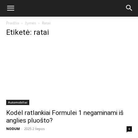
Pradžia
žymės
Ratai
Etiketė: ratai
Automobiliai
Kodėl ratlankiai Formulei 1 negaminami iš
anglies pluošto?
NODUM
-
2025 2 liepos
0