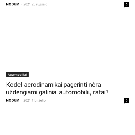
NODUM
-
2021 25 rugsėjo
0
Automobiliai
Kodėl aerodinamikai pagerinti nėra
uždengiami galiniai automobilių ratai?
NODUM
-
2021 1 birželio
0