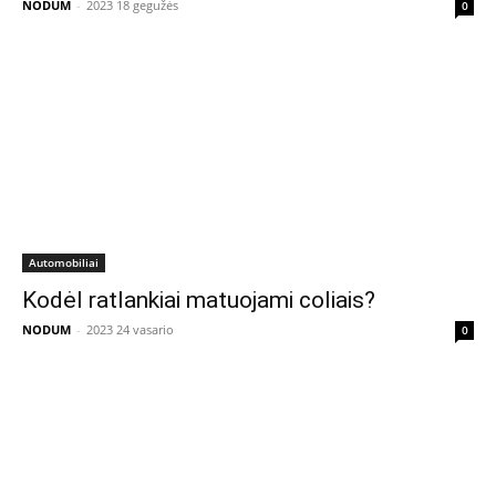
NODUM
-
2023 18 gegužės
0
Automobiliai
Kodėl ratlankiai matuojami coliais?
NODUM
-
2023 24 vasario
0