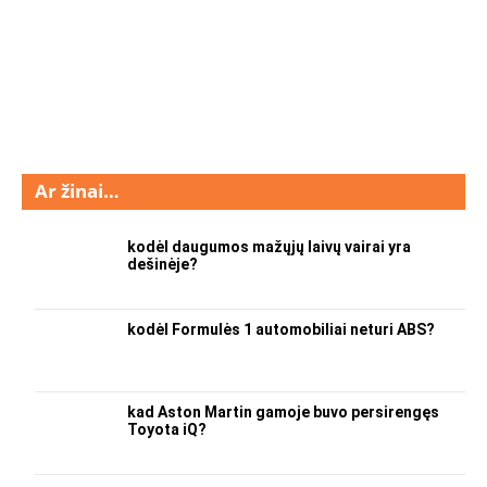
Ar žinai…
kodėl daugumos mažųjų laivų vairai yra
dešinėje?
kodėl Formulės 1 automobiliai neturi ABS?
kad Aston Martin gamoje buvo persirengęs
Toyota iQ?