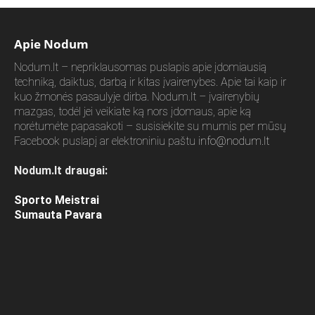
Apie Nodum
Nodum.lt – nepriklausomas puslapis apie įdomiausią
techniką, daiktus, darbą ir kitas įvairenybes. Apie tai kaip ir
kuo žmonės pasaulyje dirba. Nodum.lt – įvairenybių
mazgas, todėl jei veikiate ką nors įdomaus, apie ką
norėtumėte papasakoti – susisiekite su mumis per mūsų
Facebook puslapį ar elektroniniu paštu
info@nodum.lt
Nodum.lt draugai:
Sporto Meistrai
Sumauta Pavara