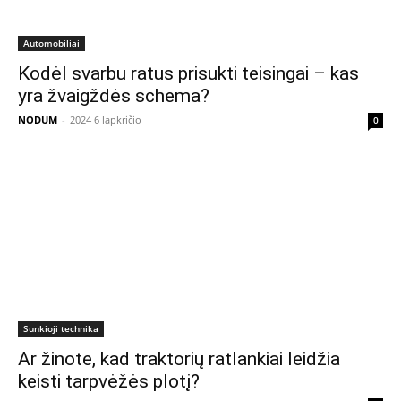
Automobiliai
Kodėl svarbu ratus prisukti teisingai – kas
yra žvaigždės schema?
NODUM
-
2024 6 lapkričio
0
Sunkioji technika
Ar žinote, kad traktorių ratlankiai leidžia
keisti tarpvėžės plotį?