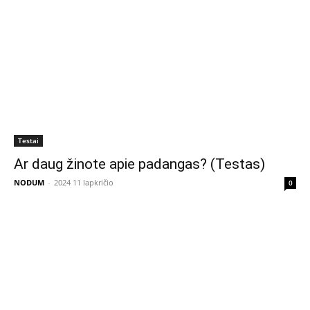
Testai
Ar daug žinote apie padangas? (Testas)
NODUM
-
2024 11 lapkričio
0