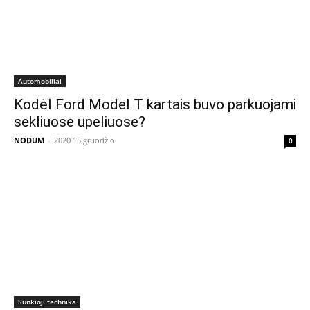
Automobiliai
Kodėl Ford Model T kartais buvo parkuojami
sekliuose upeliuose?
NODUM
-
2020 15 gruodžio
0
Sunkioji technika