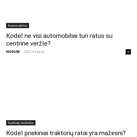
Automobiliai
Kodėl ne visi automobiliai turi ratus su
centrine veržle?
NODUM
-
2022 4 liepos
0
Sunkioji technika
Kodėl priekiniai traktorių ratai yra mažesni?