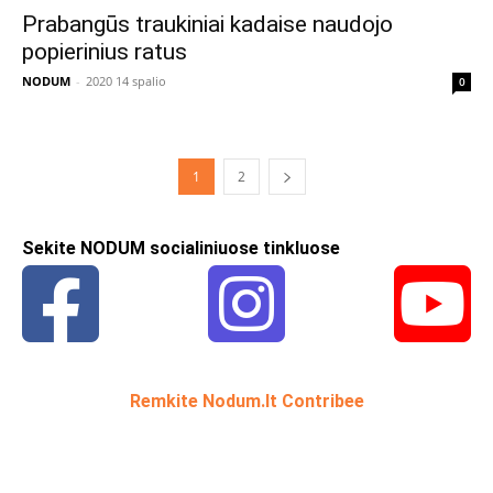
Prabangūs traukiniai kadaise naudojo
popierinius ratus
NODUM
-
2020 14 spalio
0
1
2
Sekite NODUM socialiniuose tinkluose
Remkite Nodum.lt Contribee