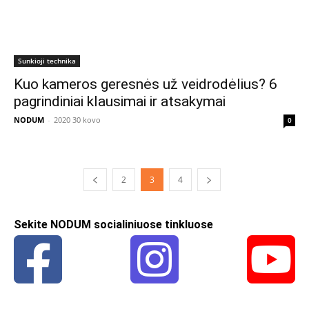
Sunkioji technika
Kuo kameros geresnės už veidrodėlius? 6
pagrindiniai klausimai ir atsakymai
NODUM
-
2020 30 kovo
0
2
3
4
Sekite NODUM socialiniuose tinkluose