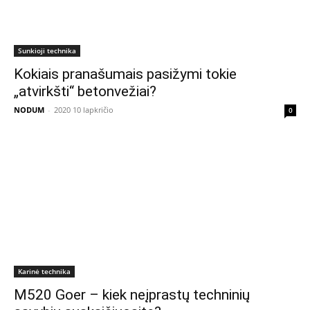
Sunkioji technika
Kokiais pranašumais pasižymi tokie
„atvirkšti“ betonvežiai?
NODUM
-
2020 10 lapkričio
0
Karinė technika
M520 Goer – kiek neįprastų techninių