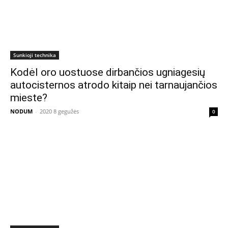
Sunkioji technika
Kodėl oro uostuose dirbančios ugniagesių
autocisternos atrodo kitaip nei tarnaujančios
mieste?
NODUM
-
2020 8 gegužės
0