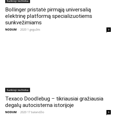
Sunkioji technika
Bollinger pristatė pirmąją universalią
elektrinę platformą specializuotiems
sunkvežimiams
NODUM
-
2020 1 gegužės
0
Sunkioji technika
Texaco Doodlebug – tikriausiai gražiausia
degalų autocisterna istorijoje
NODUM
-
2020 17 balandžio
0