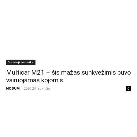
Sunkioji technika
Multicar M21 – šis mažas sunkvežimis buvo
vairuojamas kojomis
NODUM
-
2020 24 lapkričio
0