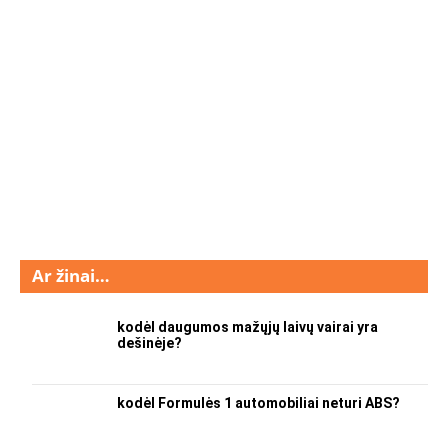
Ar žinai…
kodėl daugumos mažųjų laivų vairai yra
dešinėje?
kodėl Formulės 1 automobiliai neturi ABS?