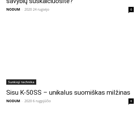
savybių suskaičiuosite?
NODUM
-
2020 24 rugsėjo
0
Sunkioji technika
Sisu K-50SS – unikalus suomiškas milžinas
NODUM
-
2020 6 rugpjūčio
0