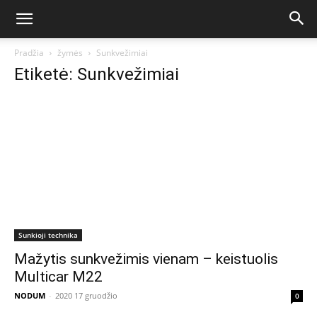
Pradžia
žymės
Sunkvežimiai
Etiketė: Sunkvežimiai
Sunkioji technika
Mažytis sunkvežimis vienam – keistuolis
Multicar M22
NODUM
-
2020 17 gruodžio
0