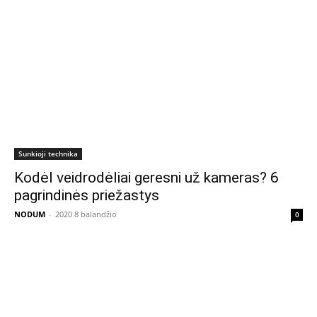
Sunkioji technika
Kodėl veidrodėliai geresni už kameras? 6
pagrindinės priežastys
NODUM
-
2020 8 balandžio
0