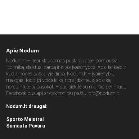
Apie Nodum
Nodum.lt – nepriklausomas puslapis apie įdomiausią
techniką, daiktus, darbą ir kitas įvairenybes. Apie tai kaip ir
kuo žmonės pasaulyje dirba. Nodum.lt – įvairenybių
mazgas, todėl jei veikiate ką nors įdomaus, apie ką
norėtumėte papasakoti – susisiekite su mumis per mūsų
Facebook puslapį ar elektroniniu paštu
info@nodum.lt
Nodum.lt draugai:
Sporto Meistrai
Sumauta Pavara