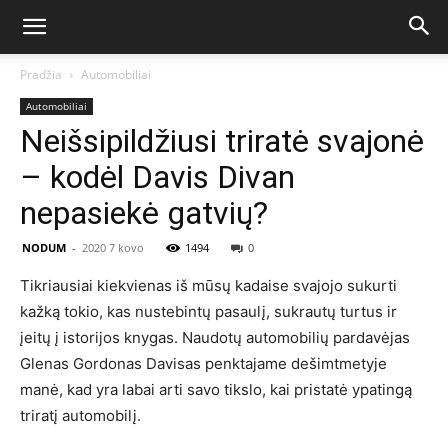
Pradžia
Automobiliai
Automobiliai
Neišsipildžiusi triratė svajonė
– kodėl Davis Divan
nepasiekė gatvių?
NODUM
-
2020 7 kovo
1494
0
Tikriausiai kiekvienas iš mūsų kadaise svajojo sukurti
kažką tokio, kas nustebintų pasaulį, sukrautų turtus ir
įeitų į istorijos knygas. Naudotų automobilių pardavėjas
Glenas Gordonas Davisas penktajame dešimtmetyje
manė, kad yra labai arti savo tikslo, kai pristatė ypatingą
triratį automobilį.