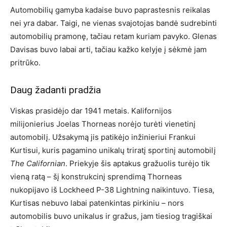
Automobilių gamyba kadaise buvo paprastesnis reikalas
nei yra dabar. Taigi, ne vienas svajotojas bandė sudrebinti
automobilių pramonę, tačiau retam kuriam pavyko. Glenas
Davisas buvo labai arti, tačiau kažko kelyje į sėkmė jam
pritrūko.
Daug žadanti pradžia
Viskas prasidėjo dar 1941 metais. Kalifornijos
milijonierius Joelas Thorneas norėjo turėti vienetinį
automobilį. Užsakymą jis patikėjo inžinieriui Frankui
Kurtisui, kuris pagamino unikalų triratį sportinį automobilį
The Californian
. Priekyje šis aptakus gražuolis turėjo tik
vieną ratą – šį konstrukcinį sprendimą Thorneas
nukopijavo iš Lockheed P-38 Lightning naikintuvo. Tiesa,
Kurtisas nebuvo labai patenkintas pirkiniu – nors
automobilis buvo unikalus ir gražus, jam tiesiog tragiškai