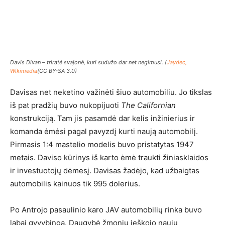
Davis Divan – triratė svajonė, kuri sudužo dar net negimusi. (
Jaydec,
Wikimedia
(CC BY-SA 3.0)
Davisas net neketino važinėti šiuo automobiliu. Jo tikslas
iš pat pradžių buvo nukopijuoti
The Californian
konstrukciją. Tam jis pasamdė dar kelis inžinierius ir
komanda ėmėsi pagal pavyzdį kurti naują automobilį.
Pirmasis 1:4 mastelio modelis buvo pristatytas 1947
metais. Daviso kūrinys iš karto ėmė traukti žiniasklaidos
ir investuotojų dėmesį. Davisas žadėjo, kad užbaigtas
automobilis kainuos tik 995 dolerius.
Po Antrojo pasaulinio karo JAV automobilių rinka buvo
labai gyvybinga. Daugybė žmonių ieškojo naujų