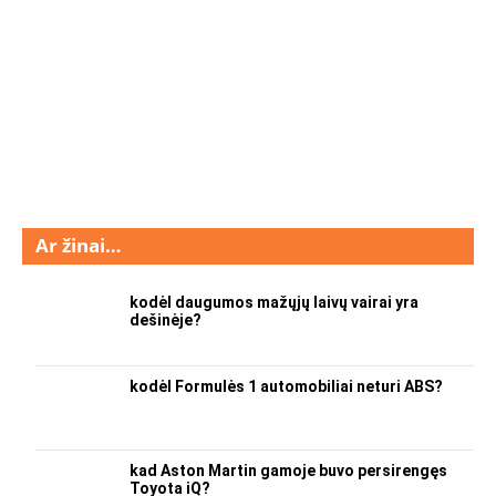
Ar žinai…
kodėl daugumos mažųjų laivų vairai yra
dešinėje?
kodėl Formulės 1 automobiliai neturi ABS?
kad Aston Martin gamoje buvo persirengęs
Toyota iQ?