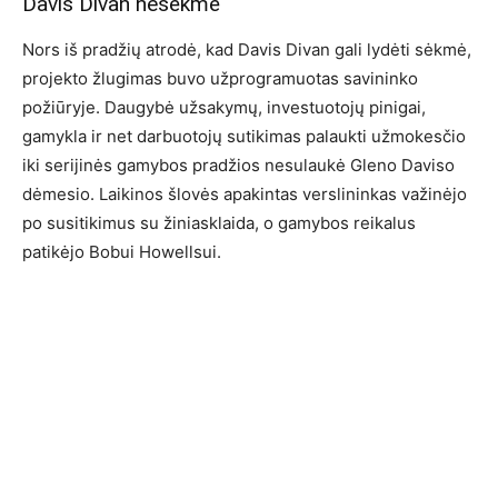
Davis Divan nesėkmė
Nors iš pradžių atrodė, kad Davis Divan gali lydėti sėkmė,
projekto žlugimas buvo užprogramuotas savininko
požiūryje. Daugybė užsakymų, investuotojų pinigai,
gamykla ir net darbuotojų sutikimas palaukti užmokesčio
iki serijinės gamybos pradžios nesulaukė Gleno Daviso
dėmesio. Laikinos šlovės apakintas verslininkas važinėjo
po susitikimus su žiniasklaida, o gamybos reikalus
patikėjo Bobui Howellsui.