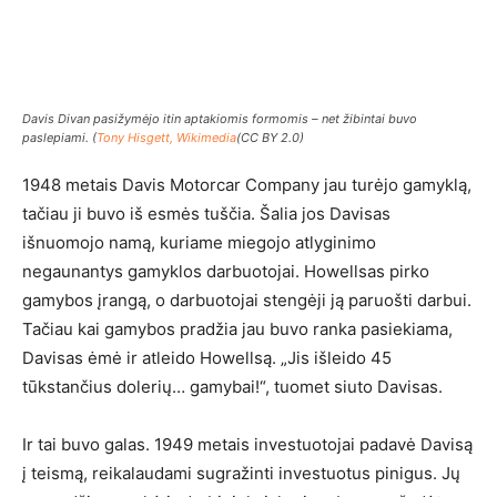
Davis Divan pasižymėjo itin aptakiomis formomis – net žibintai buvo
paslepiami. (
Tony Hisgett, Wikimedia
(CC BY 2.0)
1948 metais Davis Motorcar Company jau turėjo gamyklą,
tačiau ji buvo iš esmės tuščia. Šalia jos Davisas
išnuomojo namą, kuriame miegojo atlyginimo
negaunantys gamyklos darbuotojai. Howellsas pirko
gamybos įrangą, o darbuotojai stengėji ją paruošti darbui.
Tačiau kai gamybos pradžia jau buvo ranka pasiekiama,
Davisas ėmė ir atleido Howellsą. „Jis išleido 45
tūkstančius dolerių… gamybai!“, tuomet siuto Davisas.
Ir tai buvo galas. 1949 metais investuotojai padavė Davisą
į teismą, reikalaudami sugražinti investuotus pinigus. Jų