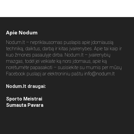
Apie Nodum
Nodum.lt – nepriklausomas puslapis apie įdomiausią
techniką, daiktus, darbą ir kitas įvairenybes. Apie tai kaip ir
kuo žmonės pasaulyje dirba. Nodum.lt – įvairenybių
mazgas, todėl jei veikiate ką nors įdomaus, apie ką
norėtumėte papasakoti – susisiekite su mumis per mūsų
Facebook puslapį ar elektroniniu paštu
info@nodum.lt
Nodum.lt draugai:
Sporto Meistrai
Sumauta Pavara