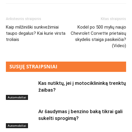
Ankstesnis straipsnis
Kitas straipsnis
Kaip milžiniški sunkvežimiai
Kodėl po 500 mylių naujo
taupo degalus? Kai kurie virsta
Chevrolet Corvette prietaisų
troliais
skydelis staiga pasikeičia?
(Video)
SUSIJĘ STRAIPSNIAI
Kas nutiktų, jei į motociklininką trenktų
žaibas?
Automobiliai
Ar šaudymas į benzino baką tikrai gali
sukelti sprogimą?
Automobiliai