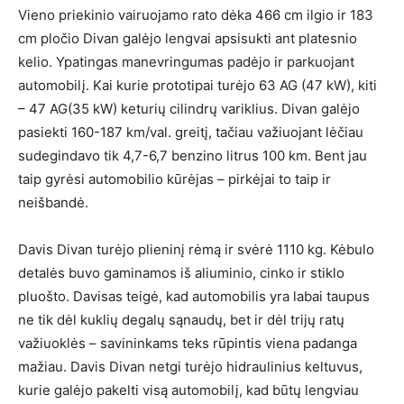
Vieno priekinio vairuojamo rato dėka 466 cm ilgio ir 183
cm pločio Divan galėjo lengvai apsisukti ant platesnio
kelio. Ypatingas manevringumas padėjo ir parkuojant
automobilį. Kai kurie prototipai turėjo 63 AG (47 kW), kiti
– 47 AG(35 kW) keturių cilindrų variklius. Divan galėjo
pasiekti 160-187 km/val. greitį, tačiau važiuojant lėčiau
sudegindavo tik 4,7-6,7 benzino litrus 100 km. Bent jau
taip gyrėsi automobilio kūrėjas – pirkėjai to taip ir
neišbandė.
Davis Divan turėjo plieninį rėmą ir svėrė 1110 kg. Kėbulo
detalės buvo gaminamos iš aliuminio, cinko ir stiklo
pluošto. Davisas teigė, kad automobilis yra labai taupus
ne tik dėl kuklių degalų sąnaudų, bet ir dėl trijų ratų
važiuoklės – savininkams teks rūpintis viena padanga
mažiau. Davis Divan netgi turėjo hidraulinius keltuvus,
kurie galėjo pakelti visą automobilį, kad būtų lengviau