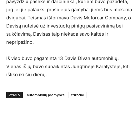
pavyzdžiu pasekė ir darbininkai, kuriem buvo pažadėta,
jog jei jie palauks, prasidėjus gamybai jiems bus mokama
dvigubai. Teismas išformavo Davis Motorcar Company, o
Davisą nuteisė už investuotų pinigų pasisavinimą bei
sukčiavimą. Davisas taip niekada savo kaltės ir
nepripažino.
Iš viso buvo pagaminta 13 Davis Divan automobilių.
Vienas iš jų buvo sunaikintas Jungtinėje Karalystėje, kiti
išliko iki šių dienų.
ŽYMĖS
automobilių įdomybės
triračiai