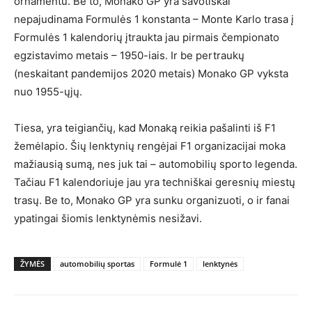
ornamentu. Be to, Monako GP yra savotiškai
nepajudinama Formulės 1 konstanta – Monte Karlo trasa į
Formulės 1 kalendorių įtraukta jau pirmais čempionato
egzistavimo metais – 1950-iais. Ir be pertraukų
(neskaitant pandemijos 2020 metais) Monako GP vyksta
nuo 1955-ųjų.
Tiesa, yra teigiančių, kad Monaką reikia pašalinti iš F1
žemėlapio. Šių lenktynių rengėjai F1 organizacijai moka
mažiausią sumą, nes juk tai – automobilių sporto legenda.
Tačiau F1 kalendoriuje jau yra techniškai geresnių miestų
trasų. Be to, Monako GP yra sunku organizuoti, o ir fanai
ypatingai šiomis lenktynėmis nesižavi.
ŽYMĖS
automobilių sportas
Formulė 1
lenktynės