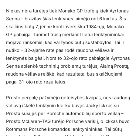
Niekas nėra turėjęs tiek Monako GP trofėjų kiek Ayrtonas
Senna – brazilas šias lenktynes laimėjo net 6 kartus. Šis
skaičius būtų 7, jei ne kontroversiška 1984-ųjų Monako
GP pabaiga. Tuomet trasą merkiant lietui lenktynininkai
mojavo rankomis, kad varžybos būtų sustabdytos. Tai ir
nutiko – 32-ajame rate pasirodė raudona vėliava ir
lenktynės baigėsi. Nors to 32-ojo rato pabaigoje Ayrtonas
Senna aplenkė techninių problemų turėjusį Alainą Prostą,
raudona vėliava reiškė, kad rezultatai bus skaičiuojami
pagal 31-ojo rato rezultatus.
Prosto pergalę pažymėjo neteisybės kvapas, nes raudoną
vėliavą iškėlė lenktynių klerku buvęs Jacky Ickxas su
Prostu susijęs per Porsche automobilių sporto veiklą –
Prosto McLaren-TAG turėjo Porsche variklį, o Ickxas buvo
Rothmans Porsche komandos lenktynininkas. Tai būtų