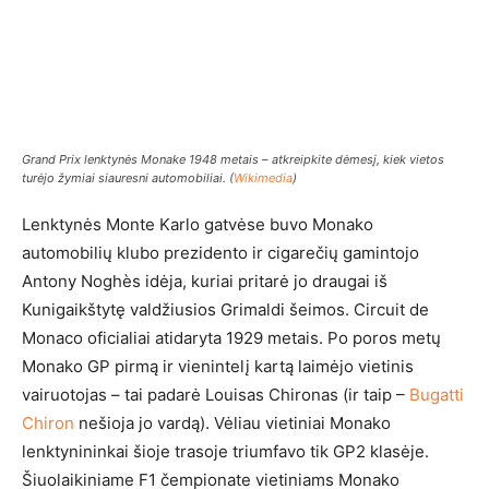
Grand Prix lenktynės Monake 1948 metais – atkreipkite dėmesį, kiek vietos
turėjo žymiai siauresni automobiliai. (
Wikimedia
)
Lenktynės Monte Karlo gatvėse buvo Monako
automobilių klubo prezidento ir cigarečių gamintojo
Antony Noghès idėja, kuriai pritarė jo draugai iš
Kunigaikštytę valdžiusios Grimaldi šeimos. Circuit de
Monaco oficialiai atidaryta 1929 metais. Po poros metų
Monako GP pirmą ir vienintelį kartą laimėjo vietinis
vairuotojas – tai padarė Louisas Chironas (ir taip –
Bugatti
Chiron
nešioja jo vardą). Vėliau vietiniai Monako
lenktynininkai šioje trasoje triumfavo tik GP2 klasėje.
Šiuolaikiniame F1 čempionate vietiniams Monako