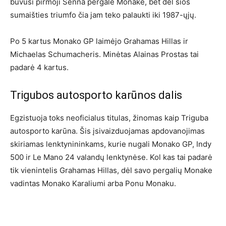
buvusi pirmoji Senna pergalė Monake, bet dėl šios
sumaišties triumfo čia jam teko palaukti iki 1987-ųjų.
Po 5 kartus Monako GP laimėjo Grahamas Hillas ir
Michaelas Schumacheris. Minėtas Alainas Prostas tai
padarė 4 kartus.
Trigubos autosporto karūnos dalis
Egzistuoja toks neoficialus titulas, žinomas kaip Triguba
autosporto karūna. Šis įsivaizduojamas apdovanojimas
skiriamas lenktynininkams, kurie nugali Monako GP, Indy
500 ir Le Mano 24 valandų lenktynėse. Kol kas tai padarė
tik vienintelis Grahamas Hillas, dėl savo pergalių Monake
vadintas Monako Karaliumi arba Ponu Monaku.