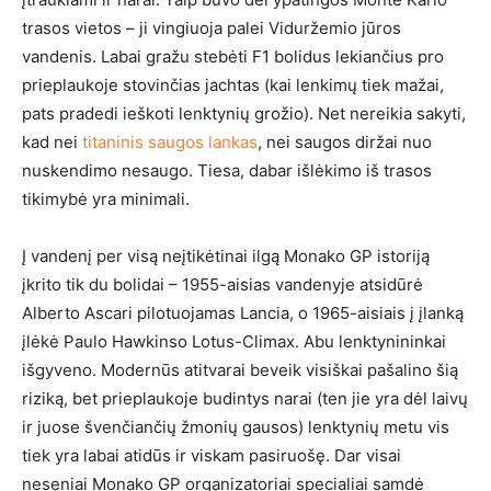
trasos vietos – ji vingiuoja palei Viduržemio jūros
vandenis. Labai gražu stebėti F1 bolidus lekiančius pro
prieplaukoje stovinčias jachtas (kai lenkimų tiek mažai,
pats pradedi ieškoti lenktynių grožio). Net nereikia sakyti,
kad nei
titaninis saugos lankas
, nei saugos diržai nuo
nuskendimo nesaugo. Tiesa, dabar išlėkimo iš trasos
tikimybė yra minimali.
Į vandenį per visą neįtikėtinai ilgą Monako GP istoriją
įkrito tik du bolidai – 1955-aisias vandenyje atsidūrė
Alberto Ascari pilotuojamas Lancia, o 1965-aisiais į įlanką
įlėkė Paulo Hawkinso Lotus-Climax. Abu lenktynininkai
išgyveno. Modernūs atitvarai beveik visiškai pašalino šią
riziką, bet prieplaukoje budintys narai (ten jie yra dėl laivų
ir juose švenčiančių žmonių gausos) lenktynių metu vis
tiek yra labai atidūs ir viskam pasiruošę. Dar visai
neseniai Monako GP organizatoriai specialiai samdė