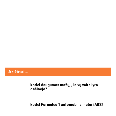
Ar žinai…
kodėl daugumos mažųjų laivų vairai yra
dešinėje?
kodėl Formulės 1 automobiliai neturi ABS?