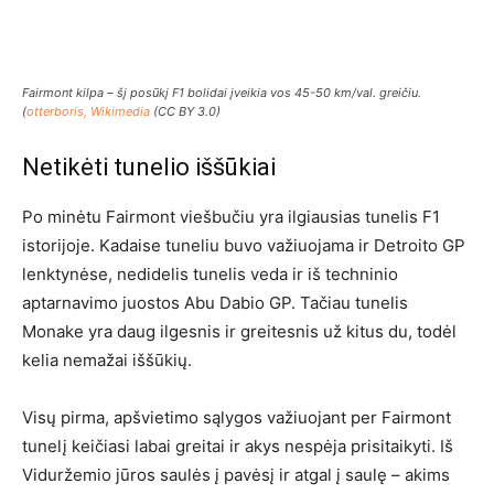
Fairmont kilpa – šį posūkį F1 bolidai įveikia vos 45-50 km/val. greičiu.
(
otterboris, Wikimedia
(CC BY 3.0)
Netikėti tunelio iššūkiai
Po minėtu Fairmont viešbučiu yra ilgiausias tunelis F1
istorijoje. Kadaise tuneliu buvo važiuojama ir Detroito GP
lenktynėse, nedidelis tunelis veda ir iš techninio
aptarnavimo juostos Abu Dabio GP. Tačiau tunelis
Monake yra daug ilgesnis ir greitesnis už kitus du, todėl
kelia nemažai iššūkių.
Visų pirma, apšvietimo sąlygos važiuojant per Fairmont
tunelį keičiasi labai greitai ir akys nespėja prisitaikyti. Iš
Viduržemio jūros saulės į pavėsį ir atgal į saulę – akims