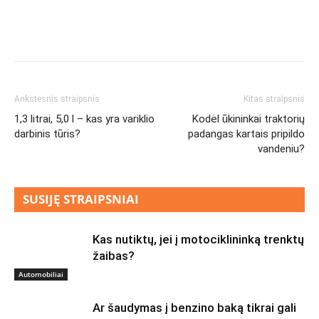
Ankstesnis straipsnis
Kitas straipsnis
1,3 litrai, 5,0 l – kas yra variklio
Kodėl ūkininkai traktorių
darbinis tūris?
padangas kartais pripildo
vandeniu?
SUSIJĘ STRAIPSNIAI
Kas nutiktų, jei į motociklininką trenktų
žaibas?
Automobiliai
Ar šaudymas į benzino baką tikrai gali