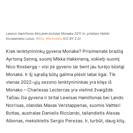
Lewiso Hamiltono McLaren bolidas Monake 2011 m. priešais Heikki
Kovalaineno Lotus. (
Nick, Wikimedia
(CC BY 2.0)
Kiek lenktynininkų gyvena Monake? Prisimenate brazilą
Ayrtoną Senną, suomį Mikka Hakkineną, vokietį-suomį
Nico Rosbergą – visi jie gyveno (ar bent jau turėjo būstą)
Monake. Ir šį sąrašą būtų galima plėsti labai ilgai. Tik
vienas 2022-ųjų sezono lenktynininkas yra kilęs iš
Monako – Charlesas Leclercas yra vietinė žvaigždė.
Tačiau čia gyvena ir britai Lewisas Hamiltonas bei Lando
Norrisas, olandas Maxas Verstappenas, suomis Valtteri
Bottas, australas Danielis Ricciardo, tailandietis Alexas
Albonas, meksikietis Sergio Perezas. Ir, turbūt, daug kitų.