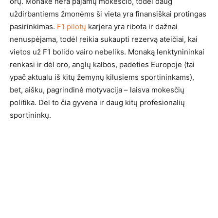
orų. Monake nėra pajamų mokesčio, todėl daug
uždirbantiems žmonėms ši vieta yra finansiškai protingas
pasirinkimas.
F1 pilotų
karjera yra ribota ir dažnai
nenuspėjama, todėl reikia sukaupti rezervą ateičiai, kai
vietos už F1 bolido vairo nebeliks. Monaką lenktynininkai
renkasi ir dėl oro, anglų kalbos, padėties Europoje (tai
ypač aktualu iš kitų žemynų kilusiems sportininkams),
bet, aišku, pagrindinė motyvacija – laisva mokesčių
politika. Dėl to čia gyvena ir daug kitų profesionalių
sportininkų.