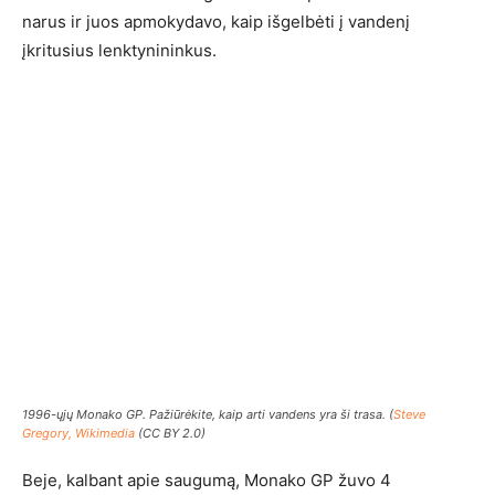
narus ir juos apmokydavo, kaip išgelbėti į vandenį
įkritusius lenktynininkus.
1996-ųjų Monako GP. Pažiūrėkite, kaip arti vandens yra ši trasa. (
Steve
Gregory, Wikimedia
(CC BY 2.0)
Beje, kalbant apie saugumą, Monako GP žuvo 4