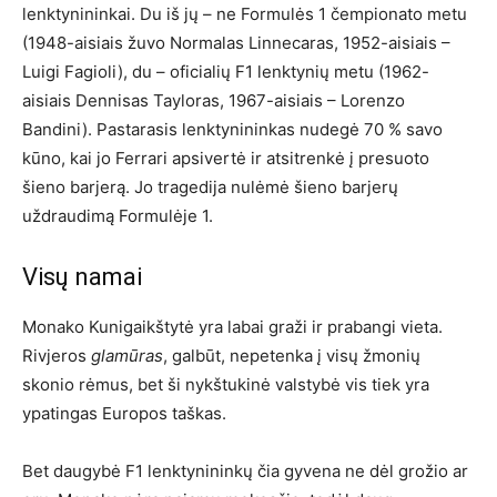
lenktynininkai. Du iš jų – ne Formulės 1 čempionato metu
(1948-aisiais žuvo Normalas Linnecaras, 1952-aisiais –
Luigi Fagioli), du – oficialių F1 lenktynių metu (1962-
aisiais Dennisas Tayloras, 1967-aisiais – Lorenzo
Bandini). Pastarasis lenktynininkas nudegė 70 % savo
kūno, kai jo Ferrari apsivertė ir atsitrenkė į presuoto
šieno barjerą. Jo tragedija nulėmė šieno barjerų
uždraudimą Formulėje 1.
Visų namai
Monako Kunigaikštytė yra labai graži ir prabangi vieta.
Rivjeros
glamūras
, galbūt, nepetenka į visų žmonių
skonio rėmus, bet ši nykštukinė valstybė vis tiek yra
ypatingas Europos taškas.
Bet daugybė F1 lenktynininkų čia gyvena ne dėl grožio ar