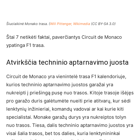
Šiuolaikinė Monako trasa. (
Will Pittenger, Wikimedia
(CC BY-SA 3.0)
Štai 7 netikėti faktai, paverčiantys Circuit de Monaco
ypatinga F1 trasa.
Atvirkščia techninio aptarnavimo juosta
Circuit de Monaco yra vienintelė trasa F1 kalendoriuje,
kurios techninio aptarnavimo juostos garažai yra
nukreipti į priešingą pusę nuo trasos. Kitoje trasoje išėjęs
pro garažo duris galėtumėte nueiti prie atitvarų, kur sėdi
lenktynių inžinieriai, komandų vadovai ar kai kurie kiti
specialistai. Monake garažų durys yra nukreiptos tolyn
nuo trasos. Tiesa, dalis techninio aptarnavimo juostos yra
visai šalia trasos, bet tos dalies, kuria lenktynininkai