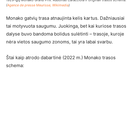
1929-ųjų Monako Grand Prix. Rudolfas Caracciola ir originali trasos schema.
(
Agence de presse Meurisse, Wikimedia
)
Monako gatvių trasa atnaujinta kelis kartus. Dažniausiai
tai motyvuota saugumu. Juokinga, bet kai kuriose trasos
dalyse buvo bandoma bolidus sulėtinti – trasoje, kuroje
nėra vietos saugumo zonoms, tai yra labai svarbu.
Štai kaip atrodo dabartinė (2022 m.) Monako trasos
schema: