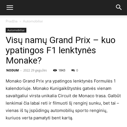
Pradžia
Automobiliai
Automobiliai
Visų namų Grand Prix – kuo
ypatingos F1 lenktynės
Monake?
NODUM
-
2022 29 gegužės
1843
0
Monako Grand Prix yra ypatingos lenktynės Formulės 1
kalendoriuje. Monako Kunigaikštystės gatvės vienam
savaitgaliui virsta unikalia Circuit de Monaco trasa. Galbūt
lenkimai čia labai reti ir filmuoti šį renginį sunku, bet tai –
vienas iš tų įspūdingų automobilių sporto renginių,
kuriuos verta pamatyti bent kartą.