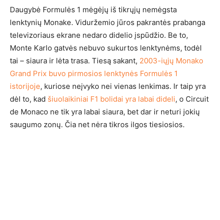
Daugybė Formulės 1 mėgėjų iš tikrųjų nemėgsta
lenktynių Monake. Viduržemio jūros pakrantės prabanga
televizoriaus ekrane nedaro didelio įspūdžio. Be to,
Monte Karlo gatvės nebuvo sukurtos lenktynėms, todėl
tai – siaura ir lėta trasa. Tiesą sakant,
2003-iųjų Monako
Grand Prix buvo pirmosios lenktynės Formulės 1
istorijoje
, kuriose neįvyko nei vienas lenkimas. Ir taip yra
dėl to, kad
šiuolaikiniai F1 bolidai yra labai dideli
, o Circuit
de Monaco ne tik yra labai siaura, bet dar ir neturi jokių
saugumo zonų. Čia net nėra tikros ilgos tiesiosios.