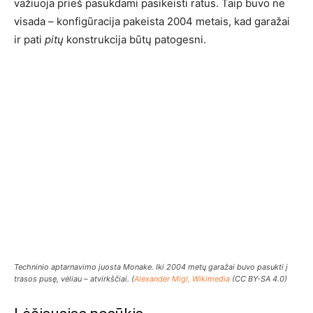
važiuoja prieš pasukdami pasikeisti ratus. Taip buvo ne
visada – konfigūracija pakeista 2004 metais, kad garažai
ir pati
pitų
konstrukcija būtų patogesni.
Techninio aptarnavimo juosta Monake. Iki 2004 metų garažai buvo pasukti į
trasos pusę, vėliau – atvirkščiai. (
Alexander Migl, Wikimedia
(CC BY-SA 4.0)