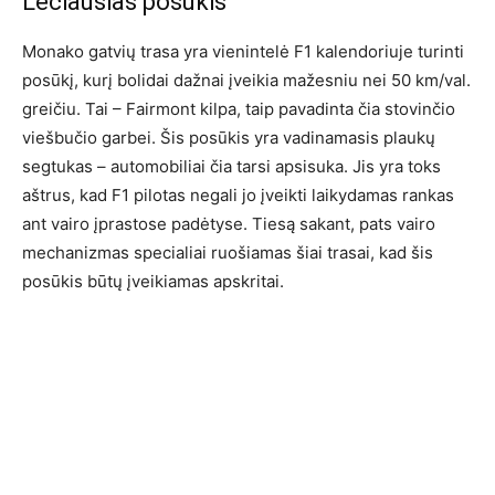
Lėčiausias posūkis
Monako gatvių trasa yra vienintelė F1 kalendoriuje turinti
posūkį, kurį bolidai dažnai įveikia mažesniu nei 50 km/val.
greičiu. Tai – Fairmont kilpa, taip pavadinta čia stovinčio
viešbučio garbei. Šis posūkis yra vadinamasis plaukų
segtukas – automobiliai čia tarsi apsisuka. Jis yra toks
aštrus, kad F1 pilotas negali jo įveikti laikydamas rankas
ant vairo įprastose padėtyse. Tiesą sakant, pats vairo
mechanizmas specialiai ruošiamas šiai trasai, kad šis
posūkis būtų įveikiamas apskritai.