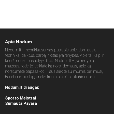
Apie Nodum
Nodum.lt – nepriklausomas puslapis apie įdomiausią
techniką, daiktus, darbą ir kitas įvairenybes. Apie tai kaip ir
kuo žmonės pasaulyje dirba. Nodum.lt – įvairenybių
mazgas, todėl jei veikiate ką nors įdomaus, apie ką
norėtumėte papasakoti – susisiekite su mumis per mūsų
Facebook puslapį ar elektroniniu paštu
info@nodum.lt
Nodum.lt draugai:
Sporto Meistrai
Sumauta Pavara