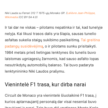
Niki Lauda su Ferrari 312 T 1975-ųjų Monako GP. (
Lelièvre Jean-Philippe,
Wikimedia
(CC BY-SA 4.0)
Ir tai dar ne viskas – pilotams nepatinka ir tai, kad tunelyje
nelyja. Kai likusi trasos dalis yra šlapia, sausas tunelio
asfaltas sukelia staigų sukibimo pasikeitimą.
Tai greitina
padangų susidėvėjimą
, o ir pilotams sunku prisitaikyti.
1984 metais prieš lietingas lenktynes šis tunelis buvo
laistomas ugniagesių žarnomis, kad sauso asfalto lopas
nesutrikdytų automobilių balanso. Tai buvo padaryta
lenktynininko Niki Laudos prašymu.
Vienintelė F1 trasa, kur dirba narai
Circuit de Monaco yra vienintelė šiuolaikinė F1 trasa, į
kurios aptarnaujantį personalą dar visai neseniai buvo
įtraukiami ir narai. Taip buvo dėl ypatingos Monte Karlo