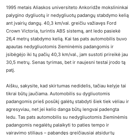
1995 metais Aliaskos universiteto Ankoridže mokslininkai
palygino dygliuotų ir nedygliuotų padangų stabdymo kelią
ant įvairių dangų. 40,3 km/val. greičiu važiavęs Ford
Crown Victoria, turintis ABS sistemą, ant ledo pasiekė
26,4 metrų stabdymo kelią. Kai tas pats automobilis buvo
apautas nedygliuotomis žieminėmis padangomis ir
įsibėgėjo iki tų pačių 40,3 km/val., jam sustoti prireikė jau
30,5 metrų. Senas tyrimas, bet ir naujesni testai įrodo tą
patį.
Aišku, sakysite, kad skirtumas nedidelis, tačiau kelyje tai
tikrai būtų jaučiama. Automobilis su dygliuotomis
padangomis prieš posūkį galėtų stabdyti šiek tiek vėliau ir
agresyviau, net jei kelio danga būtų lengvai padengta
ledu. Tas pats automobilis su nedygliuotomis žieminėmis
padangomis negalėtų palaikyti to paties tempo ir
vairavimo stiliaus – pabandęs greičiausiai atsidurtų