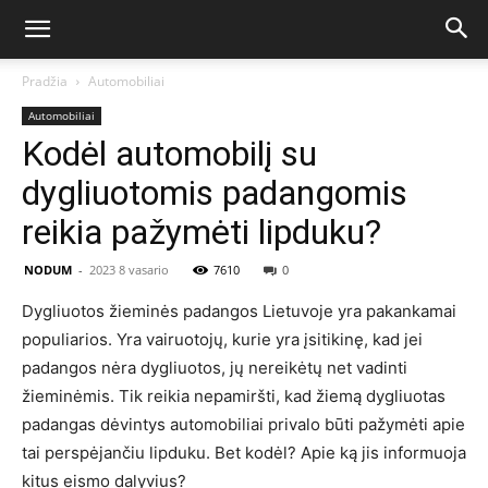
Pradžia
Automobiliai
Automobiliai
Kodėl automobilį su
dygliuotomis padangomis
reikia pažymėti lipduku?
NODUM
-
2023 8 vasario
7610
0
Dygliuotos žieminės padangos Lietuvoje yra pakankamai
populiarios. Yra vairuotojų, kurie yra įsitikinę, kad jei
padangos nėra dygliuotos, jų nereikėtų net vadinti
žieminėmis. Tik reikia nepamiršti, kad žiemą dygliuotas
padangas dėvintys automobiliai privalo būti pažymėti apie
tai perspėjančiu lipduku. Bet kodėl? Apie ką jis informuoja
kitus eismo dalyvius?