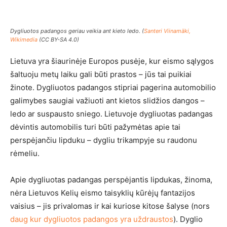
Dygliuotos padangos geriau veikia ant kieto ledo. (
Santeri Viinamäki,
Wikimedia
(CC BY-SA 4.0)
Lietuva yra šiaurinėje Europos pusėje, kur eismo sąlygos
šaltuoju metų laiku gali būti prastos – jūs tai puikiai
žinote. Dygliuotos padangos stipriai pagerina automobilio
galimybes saugiai važiuoti ant kietos slidžios dangos –
ledo ar suspausto sniego. Lietuvoje dygliuotas padangas
dėvintis automobilis turi būti pažymėtas apie tai
perspėjančiu lipduku – dygliu trikampyje su raudonu
rėmeliu.
Apie dygliuotas padangas perspėjantis lipdukas, žinoma,
nėra Lietuvos Kelių eismo taisyklių kūrėjų fantazijos
vaisius – jis privalomas ir kai kuriose kitose šalyse (nors
daug kur dygliuotos padangos yra uždraustos
). Dyglio