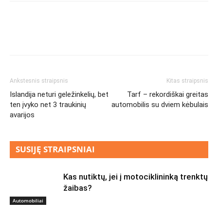
Ankstesnis straipsnis
Kitas straipsnis
Islandija neturi geležinkelių, bet
Tarf – rekordiškai greitas
ten įvyko net 3 traukinių
automobilis su dviem kėbulais
avarijos
SUSIJĘ STRAIPSNIAI
Kas nutiktų, jei į motociklininką trenktų
žaibas?
Automobiliai