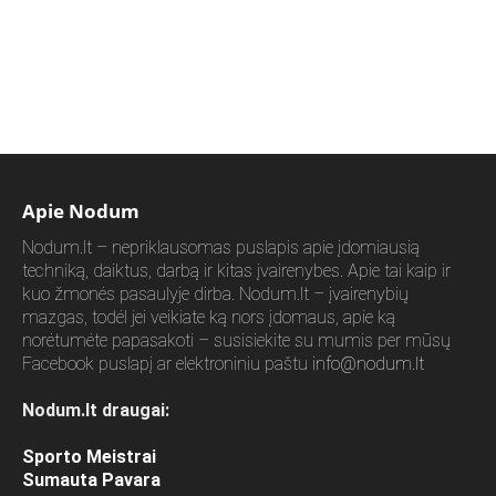
Apie Nodum
Nodum.lt – nepriklausomas puslapis apie įdomiausią
techniką, daiktus, darbą ir kitas įvairenybes. Apie tai kaip ir
kuo žmonės pasaulyje dirba. Nodum.lt – įvairenybių
mazgas, todėl jei veikiate ką nors įdomaus, apie ką
norėtumėte papasakoti – susisiekite su mumis per mūsų
Facebook puslapį ar elektroniniu paštu
info@nodum.lt
Nodum.lt draugai:
Sporto Meistrai
Sumauta Pavara