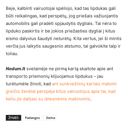
Beje, kalbinti vairuotojai spėliojo, kad tas lipdukas gali
būti reikalingas, kad perspėtų, jog priešais važiuojantis
automobilis gali pradėti spjaudytis dygliais. Tai nėra to
lipduko paskirtis ir be jokios priežasties dygliai į kitus
eismo dalyvius šaudyti neturėtų. Kita vertus, jei ši mintis
verčia jus laikytis saugesnio atstumo, tai galvokite taip ir
toliau.
Nodum.lt
svetainėje ne pirmą kartą skaitote apie ant
transporto priemonių klijuojamus lipdukus – jau
turėtumėte žinoti, kad
ant sunkvežimių kartais matomi
greičio ženklai perspėja kitus vairuotojus apie tai, kad
keliu jie dalijasi su lėtesnėmis mašinomis
.
ŽYMĖS
Padangos
žiema