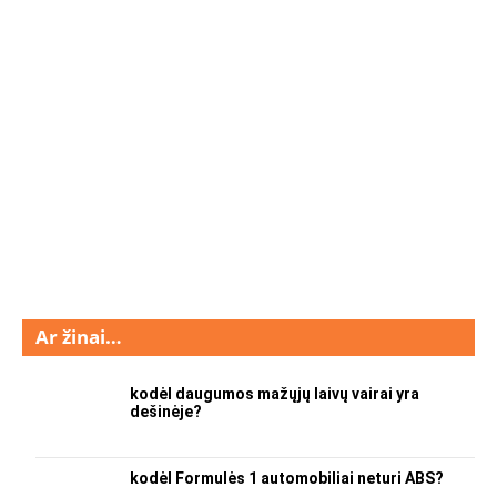
Ar žinai…
kodėl daugumos mažųjų laivų vairai yra
dešinėje?
kodėl Formulės 1 automobiliai neturi ABS?