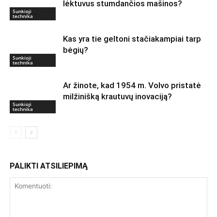
lėktuvus stumdančios mašinos?
Sunkioji
technika
Kas yra tie geltoni stačiakampiai tarp
bėgių?
Sunkioji
technika
Ar žinote, kad 1954 m. Volvo pristatė
milžinišką krautuvų inovaciją?
Sunkioji
technika
PALIKTI ATSILIEPIMĄ