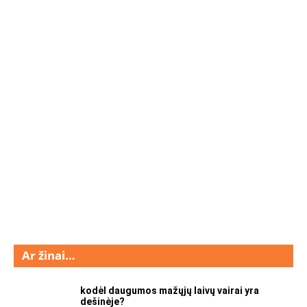
Ar žinai…
kodėl daugumos mažųjų laivų vairai yra
dešinėje?