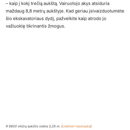
– kaip į kokį trečią aukštą. Vairuotojo akys atsiduria
maždaug 8,8 metrų aukštyje. Kad geriau įsivaizduotumėte
šio ekskavatoriaus dydį, pažvelkite kaip atrodo jo
važiuoklę tikrinantis žmogus.
R 9800 vikšrų aukštis siekia 3,26 m. (
Liebherr nuotrauka
)