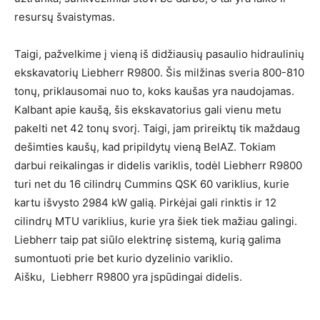
resursų švaistymas.
Taigi, pažvelkime į vieną iš didžiausių pasaulio hidraulinių
ekskavatorių Liebherr R9800. Šis milžinas sveria 800-810
tonų, priklausomai nuo to, koks kaušas yra naudojamas.
Kalbant apie kaušą, šis ekskavatorius gali vienu metu
pakelti net 42 tonų svorį. Taigi, jam prireiktų tik maždaug
dešimties kaušų, kad pripildytų vieną BelAZ. Tokiam
darbui reikalingas ir didelis variklis, todėl Liebherr R9800
turi net du 16 cilindrų Cummins QSK 60 variklius, kurie
kartu išvysto 2984 kW galią. Pirkėjai gali rinktis ir 12
cilindrų MTU variklius, kurie yra šiek tiek mažiau galingi.
Liebherr taip pat siūlo elektrinę sistemą, kurią galima
sumontuoti prie bet kurio dyzelinio variklio.
Aišku, Liebherr R9800 yra įspūdingai didelis.