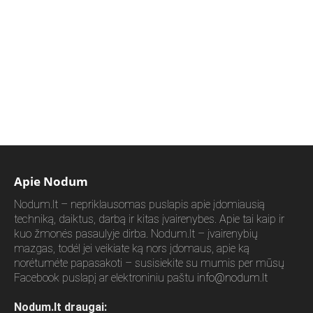
Apie Nodum
Nodum.lt – nepriklausomas puslapis apie įdomiausią
techniką, daiktus, darbą ir kitas įvairenybes. Apie tai kaip ir
kuo žmonės pasaulyje dirba. Nodum.lt – įvairenybių
mazgas, todėl jei veikiate ką nors įdomaus, apie ką
norėtumėte papasakoti – susisiekite su mumis per mūsų
Facebook puslapį ar elektroniniu paštu
info@nodum.lt
Nodum.lt draugai: