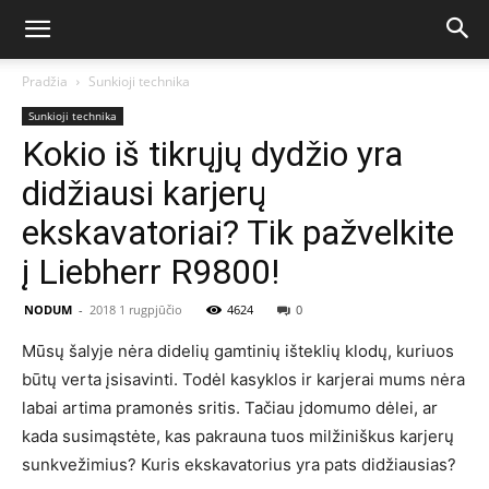
Pradžia
Sunkioji technika
Sunkioji technika
Kokio iš tikrųjų dydžio yra
didžiausi karjerų
ekskavatoriai? Tik pažvelkite
į Liebherr R9800!
NODUM
-
2018 1 rugpjūčio
4624
0
Mūsų šalyje nėra didelių gamtinių išteklių klodų, kuriuos
būtų verta įsisavinti. Todėl kasyklos ir karjerai mums nėra
labai artima pramonės sritis. Tačiau įdomumo dėlei, ar
kada susimąstėte, kas pakrauna tuos milžiniškus karjerų
sunkvežimius? Kuris ekskavatorius yra pats didžiausias?