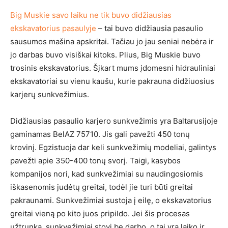
Big Muskie savo laiku ne tik buvo didžiausias
ekskavatorius pasaulyje
– tai buvo didžiausia pasaulio
sausumos mašina apskritai. Tačiau jo jau seniai nebėra ir
jo darbas buvo visiškai kitoks. Plius, Big Muskie buvo
trosinis ekskavatorius. Šįkart mums įdomesni hidrauliniai
ekskavatoriai su vienu kaušu, kurie pakrauna didžiuosius
karjerų sunkvežimius.
Didžiausias pasaulio karjero sunkvežimis yra Baltarusijoje
gaminamas BelAZ 75710. Jis gali pavežti 450 tonų
krovinį. Egzistuoja dar keli sunkvežimių modeliai, galintys
pavežti apie 350-400 tonų svorį. Taigi, kasybos
kompanijos nori, kad sunkvežimiai su naudingosiomis
iškasenomis judėtų greitai, todėl jie turi būti greitai
pakraunami. Sunkvežimiai sustoja į eilę, o ekskavatorius
greitai vieną po kito juos pripildo. Jei šis procesas
užtrunka, sunkvežimiai stovi be darbo, o tai yra laiko ir