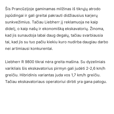
Šis Prancūzijoje gaminamas milžinas iš tikrųjų atrodo
įspūdingai ir gali greitai pakrauti didžiausius karjerų
sunkvežimius. Tačiau Liebherr jį reklamuoja ne kaip
didelį, o kaip našų ir ekonomišką ekskavatorių. Žinoma,
kad jis sunaudoja labai daug degalų, tačiau svarbiausia
tai, kad jis su tuo pačiu kiekiu kuro nudirba daugiau darbo
nei artimiausi konkurentai.
Liebherr R 9800 tikrai nėra greita mašina. Su dyzeliniais
varikliais šis ekskavatorius pirmyn gali judėti 2-2,6 km/h
greičiu. Hibridinis variantas juda vos 1,7 km/h greičiu.
Tačiau ekskavatoriaus operatoriui dirbti yra gana patogu.