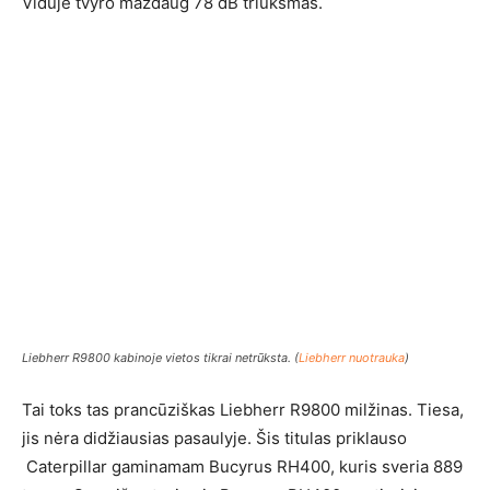
Viduje tvyro maždaug 78 dB triukšmas.
Liebherr R9800 kabinoje vietos tikrai netrūksta. (
Liebherr nuotrauka
)
Tai toks tas prancūziškas Liebherr R9800 milžinas. Tiesa,
jis nėra didžiausias pasaulyje. Šis titulas priklauso
Caterpillar gaminamam Bucyrus RH400, kuris sveria 889