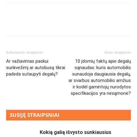
Ankstesnis straipsnis
Kitas straipsnis
Ar važiavimas paskui
10 įdomių faktų apie degalų
sunkvežimį ar autobusą tikrai
sąnaudas: kuris automobilis
padeda sutaupyti degalų?
sunaudoja daugiausia degalų,
ar svarbus automobilio amžius
ir kodėl gamintojų nurodytos
specifikacijos yra nesąmonė?
SUSIJĘ STRAIPSNIAI
Kokią galią išvysto sunkiausius