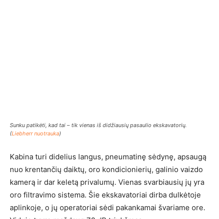
Sunku patikėti, kad tai – tik vienas iš didžiausių pasaulio ekskavatorių.
(
Liebherr nuotrauka
)
Kabina turi didelius langus, pneumatinę sėdynę, apsaugą
nuo krentančių daiktų, oro kondicionierių, galinio vaizdo
kamerą ir dar keletą privalumų. Vienas svarbiausių jų yra
oro filtravimo sistema. Šie ekskavatoriai dirba dulkėtoje
aplinkoje, o jų operatoriai sėdi pakankamai švariame ore.