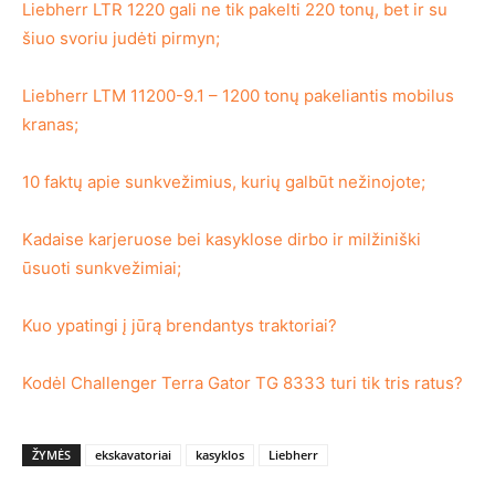
Liebherr LTR 1220 gali ne tik pakelti 220 tonų, bet ir su
šiuo svoriu judėti pirmyn;
Liebherr LTM 11200-9.1 – 1200 tonų pakeliantis mobilus
kranas;
10 faktų apie sunkvežimius, kurių galbūt nežinojote;
Kadaise karjeruose bei kasyklose dirbo ir milžiniški
ūsuoti sunkvežimiai;
Kuo ypatingi į jūrą brendantys traktoriai?
Kodėl Challenger Terra Gator TG 8333 turi tik tris ratus?
ŽYMĖS
ekskavatoriai
kasyklos
Liebherr