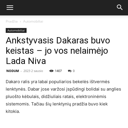
Pradžia
Automobiliai
Automobiliai
Ankstyvasis Dakaras buvo
keistas – jo vos nelaimėjo
Lada Niva
NODUM
-
2023 2 sausio
1407
0
Dakaro ralis yra labai populiarios bekelės ištvermės
lenktynės. Dabar jose varžosi įspūdingi bolidai su anglies
pluošto kėbulais, didžiuliais ratais, elektroninėmis
sistemomis. Tačiau šių lenktynių pradžia buvo kiek
kitokia.