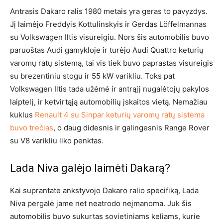
Antrasis Dakaro ralis 1980 metais yra geras to pavyzdys.
Jį laimėjo Freddyis Kottulinskyis ir Gerdas Löffelmannas
su Volkswagen Iltis visureigiu. Nors šis automobilis buvo
paruoštas Audi gamykloje ir turėjo Audi Quattro keturių
varomų ratų sistemą, tai vis tiek buvo paprastas visureigis
su brezentiniu stogu ir 55 kW varikliu. Toks pat
Volkswagen Iltis tada užėmė ir antrąjį nugalėtojų pakylos
laiptelį, ir ketvirtąją automobilių įskaitos vietą. Nemažiau
kuklus
Renault 4 su Sinpar keturių varomų ratų sistema
buvo trečias
, o daug didesnis ir galingesnis Range Rover
su V8 varikliu liko penktas.
Lada Niva galėjo laimėti Dakarą?
Kai suprantate ankstyvojo Dakaro ralio specifiką, Lada
Niva pergalė jame net neatrodo neįmanoma. Juk šis
automobilis buvo sukurtas sovietiniams keliams, kurie