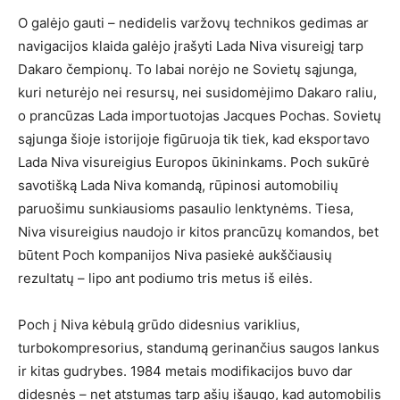
O galėjo gauti – nedidelis varžovų technikos gedimas ar
navigacijos klaida galėjo įrašyti Lada Niva visureigį tarp
Dakaro čempionų. To labai norėjo ne Sovietų sąjunga,
kuri neturėjo nei resursų, nei susidomėjimo Dakaro raliu,
o prancūzas Lada importuotojas Jacques Pochas. Sovietų
sąjunga šioje istorijoje figūruoja tik tiek, kad eksportavo
Lada Niva visureigius Europos ūkininkams. Poch sukūrė
savotišką Lada Niva komandą, rūpinosi automobilių
paruošimu sunkiausioms pasaulio lenktynėms. Tiesa,
Niva visureigius naudojo ir kitos prancūzų komandos, bet
būtent Poch kompanijos Niva pasiekė aukščiausių
rezultatų – lipo ant podiumo tris metus iš eilės.
Poch į Niva kėbulą grūdo didesnius variklius,
turbokompresorius, standumą gerinančius saugos lankus
ir kitas gudrybes. 1984 metais modifikacijos buvo dar
didesnės – net atstumas tarp ašių išaugo, kad automobilis