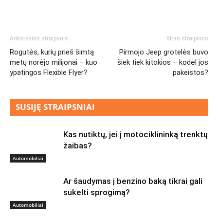
Ankstesnis straipsnis
Kitas straipsnis
Rogutės, kurių prieš šimtą
Pirmojo Jeep grotelės buvo
metų norėjo milijonai – kuo
šiek tiek kitokios – kodėl jos
ypatingos Flexible Flyer?
pakeistos?
SUSIJĘ STRAIPSNIAI
Kas nutiktų, jei į motociklininką trenktų
žaibas?
Automobiliai
Ar šaudymas į benzino baką tikrai gali
sukelti sprogimą?
Automobiliai