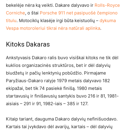
bekelėje nėra ką veikti. Dakare dalyvavo ir
Rolls-Royce
Corniche
, o štai
Porsche 911 net pasipuošė čempiono
titulu
. Motociklų klasėje irgi būta keistuolių –
dykuma
Vespa motoroleriui tikrai nėra natūrali aplinka
.
Kitoks Dakaras
Ankstyvasis Dakaro ralis buvo visiškai kitoks ne tik dėl
kuklios organizacinės struktūros, bet ir dėl dalyvių
biudžetų ir pačių lenktynių pobūdžio. Pirmajame
Paryžiaus-Dakaro ralyje 1979 metais dalyvavo 182
ekipažai, bet tik 74 pasiekė finišą. 1980 metais
startavusių ir finišavusių santykis buvo 216 ir 81, 1981-
aisiais – 291 ir 91, 1982-iais – 385 ir 127.
Kitaip tariant, dauguma Dakaro dalyvių nefinišuodavo.
Kartais tai įvykdavo dėl avarijų, kartais – dėl dalyvių