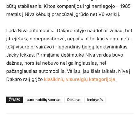
būtų stabilesnis. Kitos kompanijos irgi nemiegojo – 1985
metais į Niva kėbulą prancūzai įgrūdo net V6 variklį.
Lada Niva automobiliai Dakaro ralyje naudoti ir vėliau, bet
į trejetuką nebeprasibrovė, nepaisant to, kad vienu metu
tokį visureigį vairavo ir legendinis belgų lenktynininkas
Jacky Ickxas. Pirmajame dešimtuke Niva vardas buvo
dažnas, nors tai nebuvo nei galingiausias, nei
pažangiausias automobilis. Vėliau, jau šiais laikais, Niva į
Dakaro ralį grįžo
klasikinių visureigių kategorijoje
.
ŽYMĖS
automobilių sportas
Dakaras
lenktynės