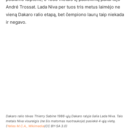
André Trossat. Lada Niva per tuos tris metus laimėjo ne
vieną Dakaro ralio etapą, bet čempiono laurų taip niekada
ir negavo.
Dakaro ralio tėvas Thierry Sabine 1986-ųjų Dakaro ralyje šalia Lada Niva. Tais
metais Niva visureigis (ne šis matomas nuotraukoje) pasiekė 4-ąją vietą.
(
Yelles M.C.A., Wikimedia
(CC BY-SA 3.0)