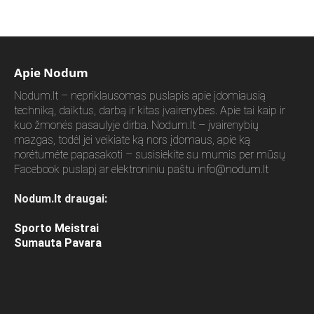
Apie Nodum
Nodum.lt – nepriklausomas puslapis apie įdomiausią
techniką, daiktus, darbą ir kitas įvairenybes. Apie tai kaip ir
kuo žmonės pasaulyje dirba. Nodum.lt – įvairenybių
mazgas, todėl jei veikiate ką nors įdomaus, apie ką
norėtumėte papasakoti – susisiekite su mumis per mūsų
Facebook puslapį ar elektroniniu paštu
info@nodum.lt
Nodum.lt draugai:
Sporto Meistrai
Sumauta Pavara