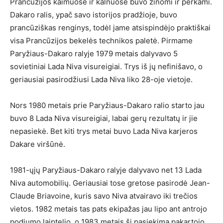
Prancūzijos kaimuose ir kalnuose buvo žinomi ir perkami.
Dakaro ralis, ypač savo istorijos pradžioje, buvo
prancūziškas renginys, todėl jame atsispindėjo praktiškai
visa Prancūzijos bekelės technikos paletė. Pirmame
Paryžiaus-Dakaro ralyje 1979 metais dalyvavo 5
sovietiniai Lada Niva visureigiai. Trys iš jų nefinišavo, o
geriausiai pasirodžiusi Lada Niva liko 28-oje vietoje.
Nors 1980 metais prie Paryžiaus-Dakaro ralio starto jau
buvo 8 Lada Niva visureigiai, labai gerų rezultatų ir jie
nepasiekė. Bet kiti trys metai buvo Lada Niva karjeros
Dakare viršūnė.
1981-ųjų Paryžiaus-Dakaro ralyje dalyvavo net 13 Lada
Niva automobilių. Geriausiai tose gretose pasirodė Jean-
Claude Briavoine, kuris savo Niva atvairavo iki trečios
vietos. 1982 metais tas pats ekipažas jau lipo ant antrojo
podiumo laiptelio, o 1983 metais šį pasiekimą pakartojo