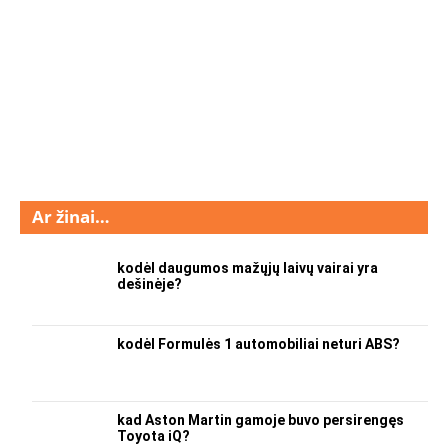
Ar žinai…
kodėl daugumos mažųjų laivų vairai yra
dešinėje?
kodėl Formulės 1 automobiliai neturi ABS?
kad Aston Martin gamoje buvo persirengęs
Toyota iQ?