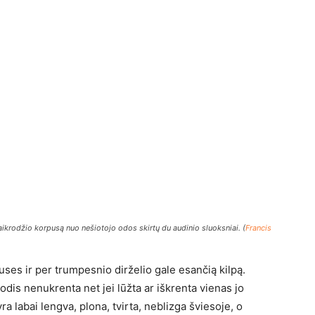
aikrodžio korpusą nuo nešiotojo odos skirtų du audinio sluoksniai. (
Francis
puses ir per trumpesnio dirželio gale esančią kilpą.
rodis nenukrenta net jei lūžta ar iškrenta vienas jo
a labai lengva, plona, tvirta, neblizga šviesoje, o