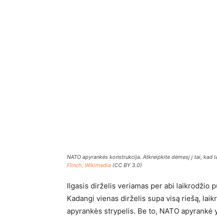
NATO apyrankės konstrukcija. Atkreipkite dėmesį į tai, kad l
Flinch, Wikimedia
(CC BY 3.0)
Ilgasis dirželis veriamas per abi laikrodžio 
Kadangi vienas dirželis supa visą riešą, laik
apyrankės strypelis. Be to, NATO apyrankė yr