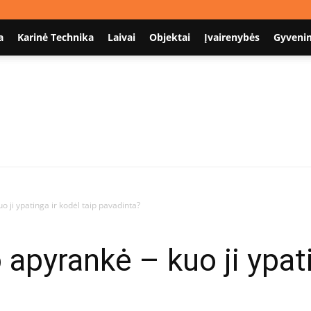
a
Karinė Technika
Laivai
Objektai
Įvairenybės
Gyveni
Nodum.lt
 ji ypatinga ir kodėl taip pavadinta?
apyrankė – kuo ji ypati