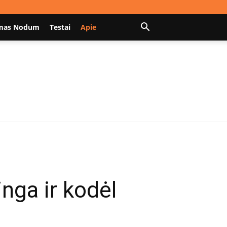
mas Nodum
Testai
Apie
nga ir kodėl