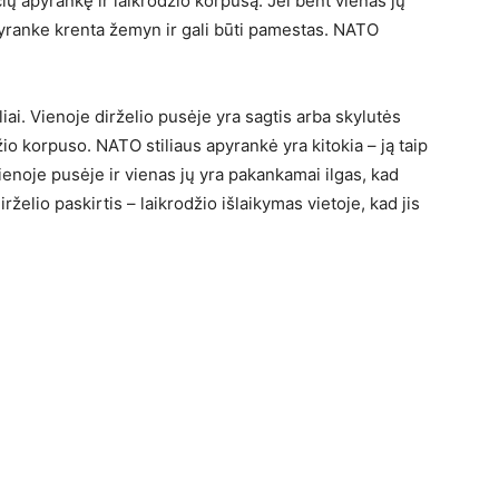
čių apyrankę ir laikrodžio korpusą. Jei bent vienas jų
 apyranke krenta žemyn ir gali būti pamestas. NATO
iai. Vienoje dirželio pusėje yra sagtis arba skylutės
odžio korpuso. NATO stiliaus apyrankė yra kitokia – ją taip
 vienoje pusėje ir vienas jų yra pakankamai ilgas, kad
želio paskirtis – laikrodžio išlaikymas vietoje, kad jis