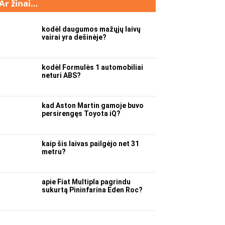
Ar žinai…
kodėl daugumos mažųjų laivų
vairai yra dešinėje?
kodėl Formulės 1 automobiliai
neturi ABS?
kad Aston Martin gamoje buvo
persirengęs Toyota iQ?
kaip šis laivas pailgėjo net 31
metru?
apie Fiat Multipla pagrindu
sukurtą Pininfarina Eden Roc?