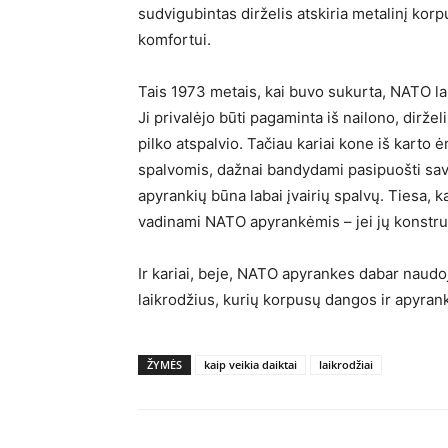
sudvigubintas dirželis atskiria metalinį kor
komfortui.
Tais 1973 metais, kai buvo sukurta, NATO la
Ji privalėjo būti pagaminta iš nailono, dirželi
pilko atspalvio. Tačiau kariai kone iš karto
spalvomis, dažnai bandydami pasipuošti sav
apyrankių būna labai įvairių spalvų. Tiesa, ka
vadinami NATO apyrankėmis – jei jų konstrukc
Ir kariai, beje, NATO apyrankes dabar naudo
laikrodžius, kurių korpusų dangos ir apyrank
ŽYMĖS
kaip veikia daiktai
laikrodžiai