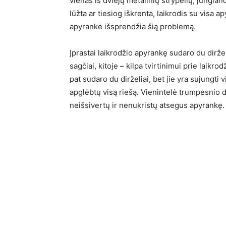
vienas iš dviejų metalinių strypelių, jungian
lūžta ar tiesiog iškrenta, laikrodis su visa
apyrankė išsprendžia šią problemą.
Įprastai laikrodžio apyrankę sudaro du diržel
sagčiai, kitoje – kilpa tvirtinimui prie laikr
pat sudaro du dirželiai, bet jie yra sujungti
apglėbtų visą riešą. Vienintelė trumpesnio dir
neišsivertų ir nenukristų atsegus apyrankę.