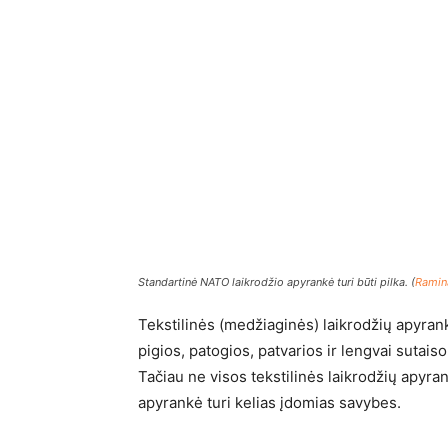
Standartinė NATO laikrodžio apyrankė turi būti pilka. (
Ramin
Tekstilinės (medžiaginės) laikrodžių apyrank
pigios, patogios, patvarios ir lengvai sutai
Tačiau ne visos tekstilinės laikrodžių apyr
apyrankė turi kelias įdomias savybes.