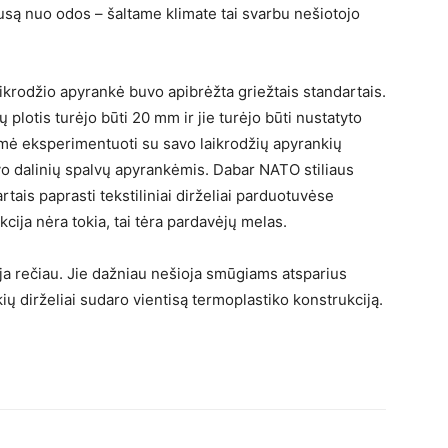
pusą nuo odos – šaltame klimate tai svarbu nešiotojo
ikrodžio apyrankė buvo apibrėžta griežtais standartais.
ų plotis turėjo būti 20 mm ir jie turėjo būti nustatyto
 ėmė eksperimentuoti su savo laikrodžių apyrankių
o dalinių spalvų apyrankėmis. Dabar NATO stiliaus
rtais paprasti tekstiliniai dirželiai parduotuvėse
ija nėra tokia, tai tėra pardavėjų melas.
ja rečiau. Jie dažniau nešioja smūgiams atsparius
ių dirželiai sudaro vientisą termoplastiko konstrukciją.