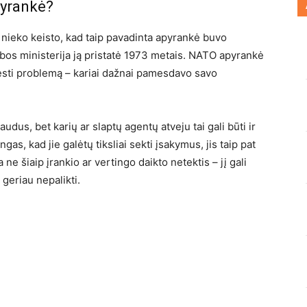
pyrankė?
 nieko keisto, kad taip pavadinta apyrankė buvo
bos ministerija ją pristatė 1973 metais. NATO apyrankė
ęsti problemą – kariai dažnai pamesdavo savo
dus, bet karių ar slaptų agentų atveju tai gali būti ir
gas, kad jie galėtų tiksliai sekti įsakymus, jis taip pat
ne šiaip įrankio ar vertingo daikto netektis – jį gali
 geriau nepalikti.