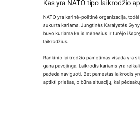
Kas yra NATO tipo laikrodžio a
NATO yra karinė-politinė organizacija, todėl
sukurta kariams. Jungtinės Karalystės Gyny
buvo kuriama kelis mėnesius ir turėjo išspr
laikrodžius.
Rankinio laikrodžio pametimas visada yra skau
gana pavojinga. Laikrodis kariams yra reikalin
padeda naviguoti. Bet pamestas laikrodis yra 
aptikti priešas, o būna situacijų, kai pėdsakų