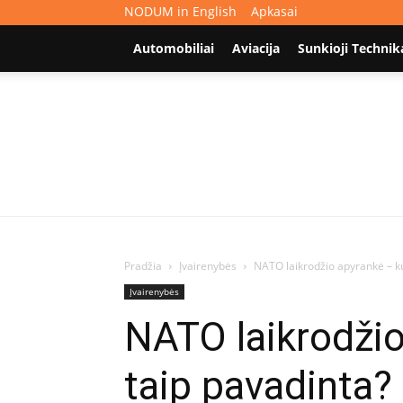
NODUM in English
Apkasai
Automobiliai
Aviacija
Sunkioji Technik
Pradžia
Įvairenybės
NATO laikrodžio apyrankė – kuo
Įvairenybės
NATO laikrodžio 
taip pavadinta?