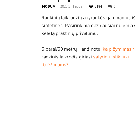
NODUM
-
2023 31 liepos
2184
0
Rankinių laikrodžių apyrankės gaminamos iš į
sintetinės. Pasirinkimą dažniausiai nulemia s
keletą praktinių privalumų.
5 barai/50 metrų – ar žinote,
kaip žymimas r
rankinis laikrodis giriasi
safyriniu stikliuku –
įbrėžimams?