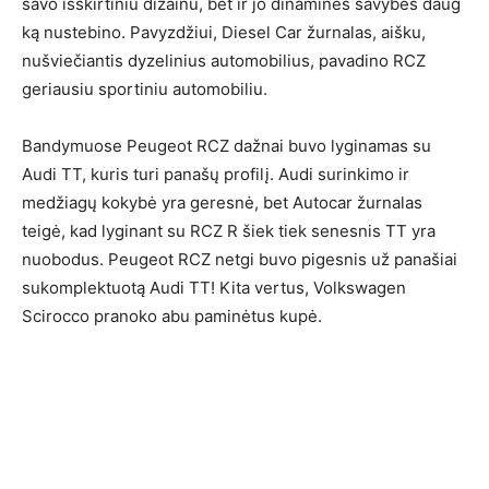
savo išskirtiniu dizainu, bet ir jo dinaminės savybės daug
ką nustebino. Pavyzdžiui, Diesel Car žurnalas, aišku,
nušviečiantis dyzelinius automobilius, pavadino RCZ
geriausiu sportiniu automobiliu.
Bandymuose Peugeot RCZ dažnai buvo lyginamas su
Audi TT, kuris turi panašų profilį. Audi surinkimo ir
medžiagų kokybė yra geresnė, bet Autocar žurnalas
teigė, kad lyginant su RCZ R šiek tiek senesnis TT yra
nuobodus. Peugeot RCZ netgi buvo pigesnis už panašiai
sukomplektuotą Audi TT! Kita vertus, Volkswagen
Scirocco pranoko abu paminėtus kupė.