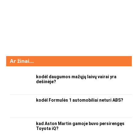
Ar žinai…
kodėl daugumos mažųjų laivų vairai yra
dešinėje?
kodėl Formulės 1 automobiliai neturi ABS?
kad Aston Martin gamoje buvo persirengęs
Toyota iQ?