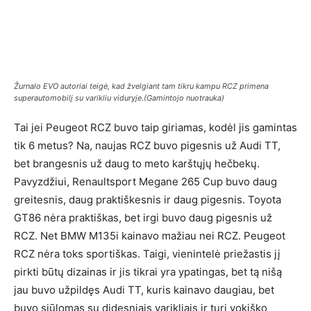
Žurnalo EVO autoriai teigė, kad žvelgiant tam tikru kampu RCZ primena
superautomobilį su varikliu viduryje.(Gamintojo nuotrauka)
Tai jei Peugeot RCZ buvo taip giriamas, kodėl jis gamintas
tik 6 metus? Na, naujas RCZ buvo pigesnis už Audi TT,
bet brangesnis už daug to meto karštųjų hečbekų.
Pavyzdžiui, Renaultsport Megane 265 Cup buvo daug
greitesnis, daug praktiškesnis ir daug pigesnis. Toyota
GT86 nėra praktiškas, bet irgi buvo daug pigesnis už
RCZ. Net BMW M135i kainavo mažiau nei RCZ. Peugeot
RCZ nėra toks sportiškas. Taigi, vienintelė priežastis jį
pirkti būtų dizainas ir jis tikrai yra ypatingas, bet tą nišą
jau buvo užpildęs Audi TT, kuris kainavo daugiau, bet
buvo siūlomas su didesniais varikliais ir turi vokiško