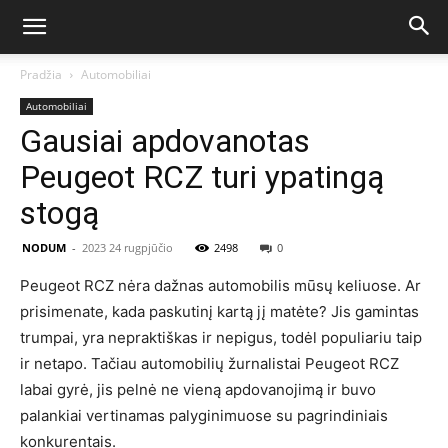
Pradžia
Automobiliai
Automobiliai
Gausiai apdovanotas
Peugeot RCZ turi ypatingą
stogą
NODUM
-
2023 24 rugpjūčio
2498
0
Peugeot RCZ nėra dažnas automobilis mūsų keliuose. Ar
prisimenate, kada paskutinį kartą jį matėte? Jis gamintas
trumpai, yra nepraktiškas ir nepigus, todėl populiariu taip
ir netapo. Tačiau automobilių žurnalistai Peugeot RCZ
labai gyrė, jis pelnė ne vieną apdovanojimą ir buvo
palankiai vertinamas palyginimuose su pagrindiniais
konkurentais.