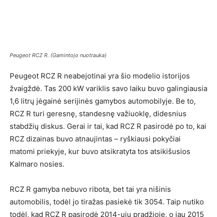
Peugeot RCZ R. (Gamintojo nuotrauka)
Peugeot RCZ R neabejotinai yra šio modelio istorijos
žvaigždė. Tas 200 kW variklis savo laiku buvo galingiausia
1,6 litrų jėgainė serijinės gamybos automobilyje. Be to,
RCZ R turi geresnę, standesnę važiuoklę, didesnius
stabdžių diskus. Gerai ir tai, kad RCZ R pasirodė po to, kai
RCZ dizainas buvo atnaujintas – ryškiausi pokyčiai
matomi priekyje, kur buvo atsikratyta tos atsikišusios
Kalmaro nosies.
RCZ R gamyba nebuvo ribota, bet tai yra nišinis
automobilis, todėl jo tiražas pasiekė tik 3054. Taip nutiko
todėl, kad RCZ R pasirodė 2014-ųjų pradžioje, o jau 2015