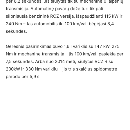
per 8,2 sekundes. Jis siūlytas tik su mechanine 6 laipsnių
transmisija. Automatinę pavarų dėžę turi tik pati
silpniausia benzininė RCZ versija, išspaudžianti 115 kW ir
240 Nm – tas automobilis iki 100 km/val. bėgėjasi 8,4
sekundes.
Geresnis pasirinkimas buvo 1,6 l variklis su 147 kW, 275
Nm ir mechanine transmisija – jis 100 km/val. pasiekia per
7,5 sekundes. Arba nuo 2014 metų siūlytas RCZ R su
200kW ir 330 Nm varikliu – jis tris skaičius spidometre
parodo per 5,9 s.