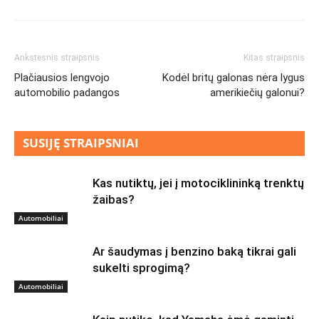
Ankstesnis straipsnis
Kitas straipsnis
Plačiausios lengvojo
Kodėl britų galonas nėra lygus
automobilio padangos
amerikiečių galonui?
SUSIJĘ STRAIPSNIAI
Kas nutiktų, jei į motociklininką trenktų
žaibas?
Automobiliai
Ar šaudymas į benzino baką tikrai gali
sukelti sprogimą?
Automobiliai