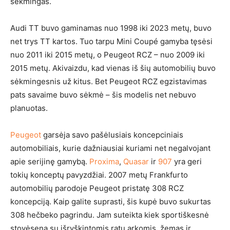
sėkmingas.
Audi TT buvo gaminamas nuo 1998 iki 2023 metų, buvo
net trys TT kartos. Tuo tarpu Mini Coupé gamyba tęsėsi
nuo 2011 iki 2015 metų, o Peugeot RCZ – nuo 2009 iki
2015 metų. Akivaizdu, kad vienas iš šių automobilių buvo
sėkmingesnis už kitus. Bet Peugeot RCZ egzistavimas
pats savaime buvo sėkmė – šis modelis net nebuvo
planuotas.
Peugeot
garsėja savo pašėlusiais koncepciniais
automobiliais, kurie dažniausiai kuriami net negalvojant
apie serijinę gamybą.
Proxima
,
Quasar
ir
907
yra geri
tokių konceptų pavyzdžiai. 2007 metų Frankfurto
automobilių parodoje Peugeot pristatę 308 RCZ
koncepciją. Kaip galite suprasti, šis kupė buvo sukurtas
308 hečbeko pagrindu. Jam suteikta kiek sportiškesnė
stovėsena su išryškintomis ratų arkomis, žemas ir