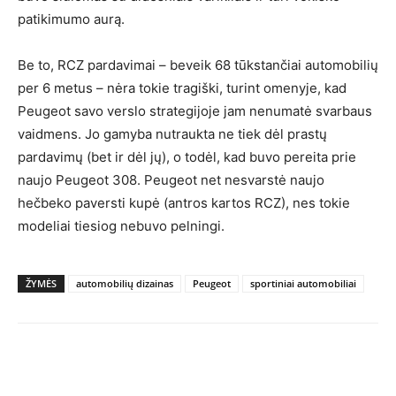
patikimumo aurą.
Be to, RCZ pardavimai – beveik 68 tūkstančiai automobilių
per 6 metus – nėra tokie tragiški, turint omenyje, kad
Peugeot savo verslo strategijoje jam nenumatė svarbaus
vaidmens. Jo gamyba nutraukta ne tiek dėl prastų
pardavimų (bet ir dėl jų), o todėl, kad buvo pereita prie
naujo Peugeot 308. Peugeot net nesvarstė naujo
hečbeko paversti kupė (antros kartos RCZ), nes tokie
modeliai tiesiog nebuvo pelningi.
ŽYMĖS
automobilių dizainas
Peugeot
sportiniai automobiliai