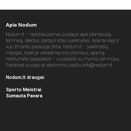
Apie Nodum
Nodum.lt – nepriklausomas puslapis apie įdomiausią
techniką, daiktus, darbą ir kitas įvairenybes. Apie tai kaip ir
kuo žmonės pasaulyje dirba. Nodum.lt – įvairenybių
mazgas, todėl jei veikiate ką nors įdomaus, apie ką
norėtumėte papasakoti – susisiekite su mumis per mūsų
Facebook puslapį ar elektroniniu paštu
info@nodum.lt
Nodum.lt draugai:
Sporto Meistrai
Sumauta Pavara