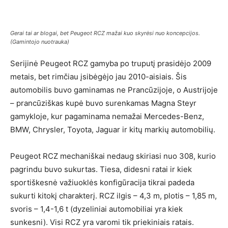
Gerai tai ar blogai, bet Peugeot RCZ mažai kuo skyrėsi nuo koncepcijos.
(Gamintojo nuotrauka)
Serijinė Peugeot RCZ gamyba po truputį prasidėjo 2009
metais, bet rimčiau įsibėgėjo jau 2010-aisiais. Šis
automobilis buvo gaminamas ne Prancūzijoje, o Austrijoje
– prancūziškas kupė buvo surenkamas Magna Steyr
gamykloje, kur pagaminama nemažai Mercedes-Benz,
BMW, Chrysler, Toyota, Jaguar ir kitų markių automobilių.
Peugeot RCZ mechaniškai nedaug skiriasi nuo 308, kurio
pagrindu buvo sukurtas. Tiesa, didesni ratai ir kiek
sportiškesnė važiuoklės konfigūracija tikrai padeda
sukurti kitokį charakterį. RCZ ilgis – 4,3 m, plotis – 1,85 m,
svoris – 1,4-1,6 t (dyzeliniai automobiliai yra kiek
sunkesni). Visi RCZ yra varomi tik priekiniais ratais.