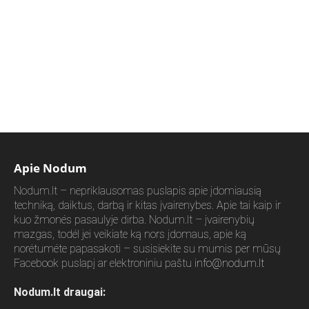
Apie Nodum
Nodum.lt – nepriklausomas puslapis apie įdomiausią
techniką, daiktus, darbą ir kitas įvairenybes. Apie tai kaip ir
kuo žmonės pasaulyje dirba. Nodum.lt – įvairenybių
mazgas, todėl jei veikiate ką nors įdomaus, apie ką
norėtumėte papasakoti – susisiekite su mumis per mūsų
Facebook puslapį ar elektroniniu paštu
info@nodum.lt
Nodum.lt draugai: