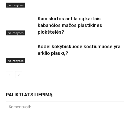
Įvairenybės
Kam skirtos ant laidų kartais
kabančios mažos plastikinės
plokštelės?
Įvairenybės
Kodėl kokybiškuose kostiumuose yra
arklio plaukų?
Įvairenybės
PALIKTI ATSILIEPIMĄ