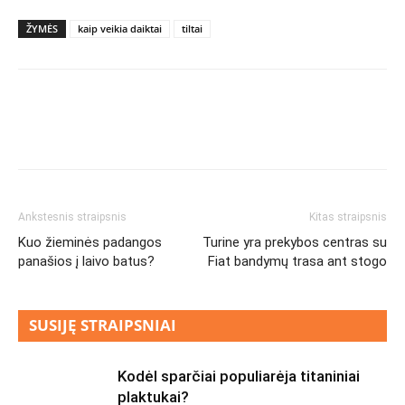
ŽYMĖS
kaip veikia daiktai
tiltai
Ankstesnis straipsnis
Kitas straipsnis
Kuo žieminės padangos
Turine yra prekybos centras su
panašios į laivo batus?
Fiat bandymų trasa ant stogo
SUSIJĘ STRAIPSNIAI
Kodėl sparčiai populiarėja titaniniai
plaktukai?