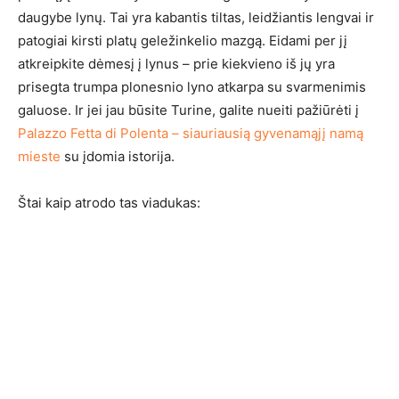
daugybe lynų. Tai yra kabantis tiltas, leidžiantis lengvai ir
patogiai kirsti platų geležinkelio mazgą. Eidami per jį
atkreipkite dėmesį į lynus – prie kiekvieno iš jų yra
prisegta trumpa plonesnio lyno atkarpa su svarmenimis
galuose. Ir jei jau būsite Turine, galite nueiti pažiūrėti į
Palazzo Fetta di Polenta – siauriausią gyvenamąjį namą
mieste
su įdomia istorija.
Štai kaip atrodo tas viadukas: