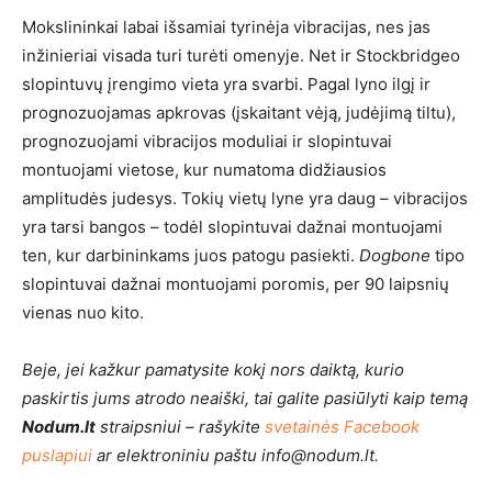
Mokslininkai labai išsamiai tyrinėja vibracijas, nes jas
inžinieriai visada turi turėti omenyje. Net ir Stockbridgeo
slopintuvų įrengimo vieta yra svarbi. Pagal lyno ilgį ir
prognozuojamas apkrovas (įskaitant vėją, judėjimą tiltu),
prognozuojami vibracijos moduliai ir slopintuvai
montuojami vietose, kur numatoma didžiausios
amplitudės judesys. Tokių vietų lyne yra daug – vibracijos
yra tarsi bangos – todėl slopintuvai dažnai montuojami
ten, kur darbininkams juos patogu pasiekti.
Dogbone
tipo
slopintuvai dažnai montuojami poromis, per 90 laipsnių
vienas nuo kito.
Beje, jei kažkur pamatysite kokį nors daiktą, kurio
paskirtis jums atrodo neaiški, tai galite pasiūlyti kaip temą
Nodum.lt
straipsniui – rašykite
svetainės Facebook
puslapiui
ar elektroniniu paštu info@nodum.lt.