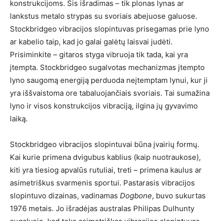
konstrukcijoms. Šis išradimas – tik plonas lynas ar
lankstus metalo strypas su svoriais abejuose galuose.
Stockbridgeo vibracijos slopintuvas prisegamas prie lyno
ar kabelio taip, kad jo galai galėtų laisvai judėti.
Prisiminkite – gitaros styga vibruoja tik tada, kai yra
įtempta. Stockbridgeo sugalvotas mechanizmas įtempto
lyno saugomą energiją perduoda neįtemptam lynui, kur ji
yra iššvaistoma ore tabaluojančiais svoriais. Tai sumažina
lyno ir visos konstrukcijos vibraciją, ilgina jų gyvavimo
laiką.
Stockbridgeo vibracijos slopintuvai būna įvairių formų.
Kai kurie primena dvigubus kablius (kaip nuotraukose),
kiti yra tiesiog apvalūs rutuliai, treti – primena kaulus ar
asimetriškus svarmenis sportui. Pastarasis vibracijos
slopintuvo dizainas, vadinamas
Dogbone
, buvo sukurtas
1976 metais. Jo išradėjas australas Philipas Dulhunty