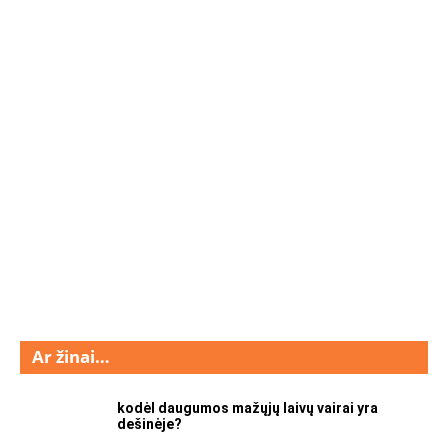
Ar žinai…
kodėl daugumos mažųjų laivų vairai yra
dešinėje?