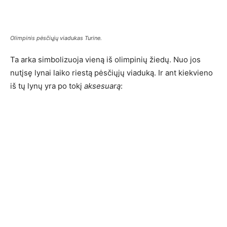
Olimpinis pėsčiųjų viadukas Turine.
Ta arka simbolizuoja vieną iš olimpinių žiedų. Nuo jos
nutįsę lynai laiko riestą pėsčiųjų viaduką. Ir ant kiekvieno
iš tų lynų yra po tokį
aksesuarą
: