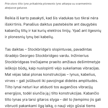
Prie storo tilto lyno prikabinta plonesnio lyno atkarpa su svarmenimis
abejuose galuose.
Reikia iš karto pasakyti, kad šis viadukas tuo tikrai nėra
išskirtinis. Panašius daiktus pastebėsite ant daugybės
kabančių tiltų ir kai kurių elektros linijų. Ypač ant ilgesnių
ir plonesnių lynų bei kabelių.
Tas daiktas – Stockbridge’o slopintuvas, pavadintas
išradėjo Georgeo Stockbridgeo vardu. Inžinierius
Stockbridgeas trečiajame praeito amžiaus dešimtmetyje
ieškojo būdų, kaip nuslopinti vėjo sukeliamas vibracijas.
Mat vėjas labai plonas konstrukcijas – lynus, kabelius,
virves – gali įsiūbuoti iki pavojingai didelės amplitudės.
Tilto lynai neturi kur atiduoti tos augančios vibracijų
energijos, todėl siunčia ją į tilto konstrukcijas. Kabančio
tilto lynas yra tarsi gitaros styga – dėl to įtempimo jis gali
vibruoti pakankami ilgą laiką, o nauji vėjo gūsiai tiems