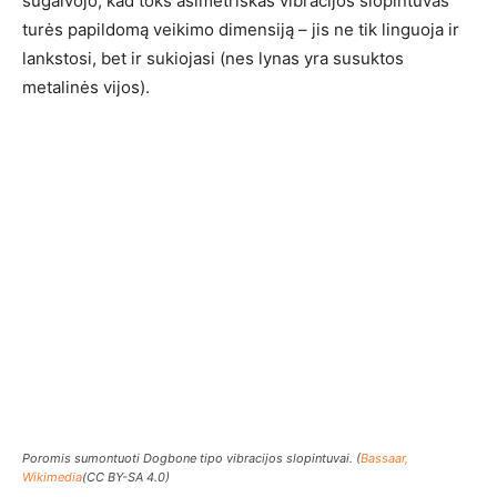
sugalvojo, kad toks asimetriškas vibracijos slopintuvas
turės papildomą veikimo dimensiją – jis ne tik linguoja ir
lankstosi, bet ir sukiojasi (nes lynas yra susuktos
metalinės vijos).
Poromis sumontuoti Dogbone tipo vibracijos slopintuvai. (
Bassaar,
Wikimedia
(CC BY-SA 4.0)