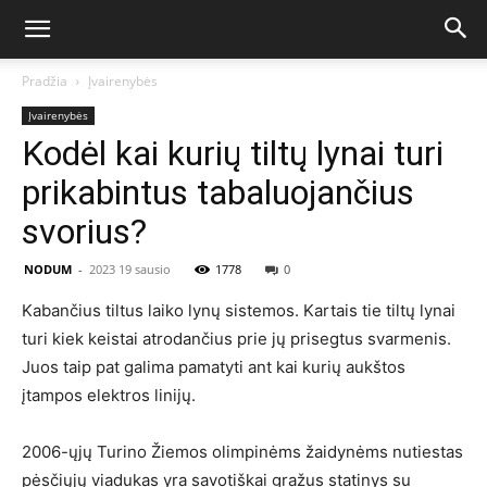
Pradžia
Įvairenybės
Įvairenybės
Kodėl kai kurių tiltų lynai turi
prikabintus tabaluojančius
svorius?
NODUM
-
2023 19 sausio
1778
0
Kabančius tiltus laiko lynų sistemos. Kartais tie tiltų lynai
turi kiek keistai atrodančius prie jų prisegtus svarmenis.
Juos taip pat galima pamatyti ant kai kurių aukštos
įtampos elektros linijų.
2006-ųjų Turino Žiemos olimpinėms žaidynėms nutiestas
pėsčiųjų viadukas yra savotiškai gražus statinys su