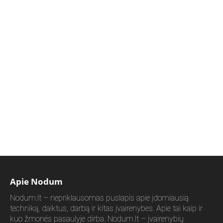
Apie Nodum
Nodum.lt – nepriklausomas puslapis apie įdomiausią
techniką, daiktus, darbą ir kitas įvairenybes. Apie tai kaip ir
kuo žmonės pasaulyje dirba. Nodum.lt – įvairenybių