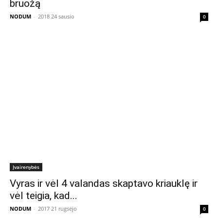
bruožą
NODUM
-
2018 24 sausio
0
Įvairenybės
Vyras ir vėl 4 valandas skaptavo kriauklę ir
vėl teigia, kad...
NODUM
-
2017 21 rugsėjo
0