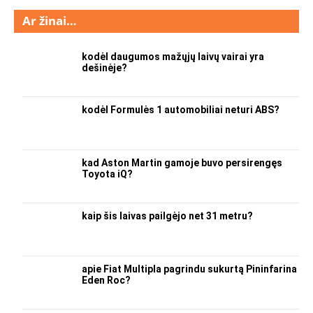
Ar žinai…
kodėl daugumos mažųjų laivų vairai yra
dešinėje?
kodėl Formulės 1 automobiliai neturi ABS?
kad Aston Martin gamoje buvo persirengęs
Toyota iQ?
kaip šis laivas pailgėjo net 31 metru?
apie Fiat Multipla pagrindu sukurtą Pininfarina
Eden Roc?