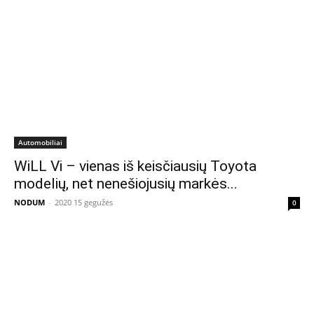
Automobiliai
WiLL Vi – vienas iš keisčiausių Toyota
modelių, net nenešiojusių markės...
NODUM
-
2020 15 gegužės
0