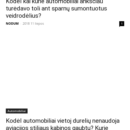
Kodėl kai kurie automobiliai anksčiau
turėdavo toli ant sparnų sumontuotus
veidrodėlius?
NODUM
-
2018 11 liepos
1
Automobiliai
Kodėl automobiliai vietoj durelių nenaudoja
aviacijos stiliaus kabinos gaubtų? Kurie