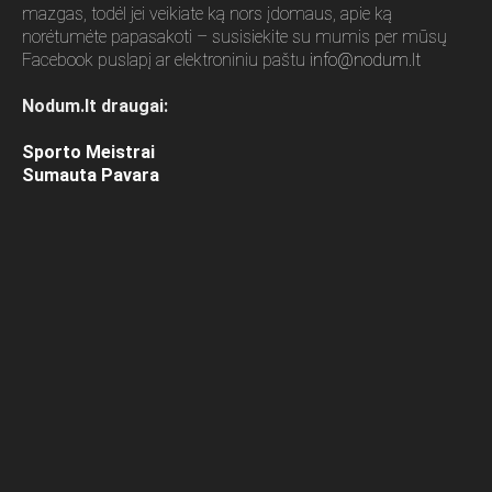
mazgas, todėl jei veikiate ką nors įdomaus, apie ką
norėtumėte papasakoti – susisiekite su mumis per mūsų
Facebook puslapį ar elektroniniu paštu
info@nodum.lt
Nodum.lt draugai:
Sporto Meistrai
Sumauta Pavara