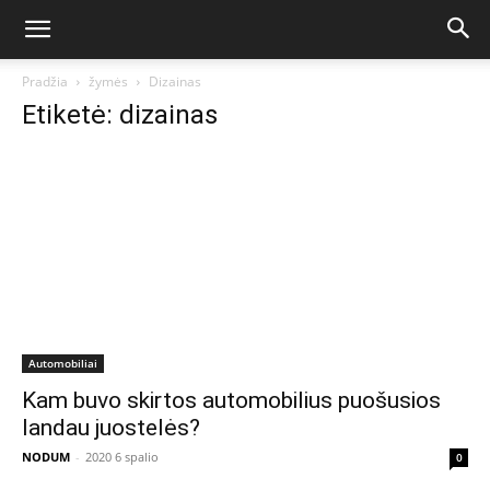
Pradžia
žymės
Dizainas
Etiketė: dizainas
Automobiliai
Kam buvo skirtos automobilius puošusios
landau juostelės?
NODUM
-
2020 6 spalio
0