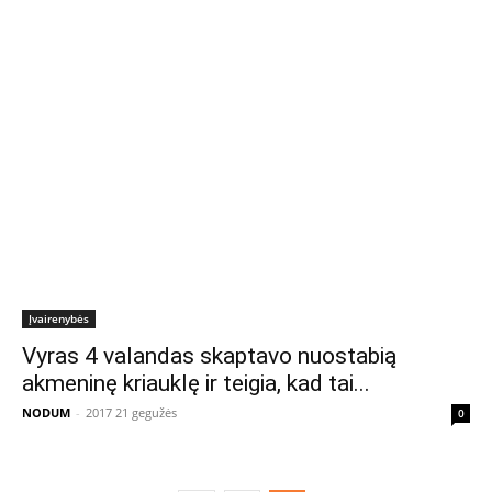
Įvairenybės
Vyras 4 valandas skaptavo nuostabią
akmeninę kriauklę ir teigia, kad tai...
NODUM
-
2017 21 gegužės
0