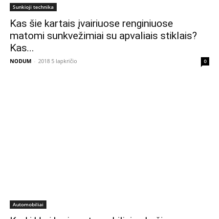
Sunkioji technika
Kas šie kartais įvairiuose renginiuose
matomi sunkvežimiai su apvaliais stiklais?
Kas...
NODUM
-
2018 5 lapkričio
0
Automobiliai