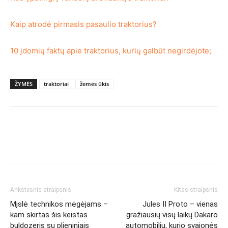
Kaip atrodė pirmasis pasaulio traktorius?
10 įdomių faktų apie traktorius, kurių galbūt negirdėjote;
ŽYMĖS
traktoriai
žemės ūkis
Ankstesnis straipsnis
Kitas straipsnis
Mįslė technikos mėgėjams –
Jules II Proto – vienas
kam skirtas šis keistas
gražiausių visų laikų Dakaro
buldozeris su plieniniais
automobilių, kurio svajonės