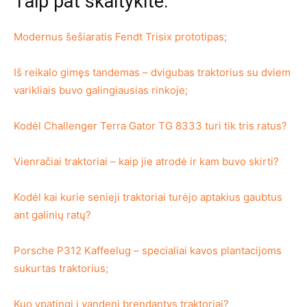
Taip pat skaitykite:
Modernus šešiaratis Fendt Trisix prototipas;
Iš reikalo gimęs tandemas – dvigubas traktorius su dviem
varikliais buvo galingiausias rinkoje;
Kodėl Challenger Terra Gator TG 8333 turi tik tris ratus?
Vienračiai traktoriai – kaip jie atrodė ir kam buvo skirti?
Kodėl kai kurie senieji traktoriai turėjo aptakius gaubtus
ant galinių ratų?
Porsche P312 Kaffeelug – specialiai kavos plantacijoms
sukurtas traktorius;
Kuo ypatingi į vandenį brendantys traktoriai?