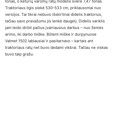
tonas, o keturių varomų ratų modelis svėrė 7,47 tonas.
Traktoriaus ilgis siekė 530-533 cm, priklausomai nuo
versijos. Tai tikrai nebuvo išskirtinai didelis traktorius,
tačiau savo pravažumu jis lenkė daugelį. Didelis variklis
jam leido dirbti pačius įvairiausius darbus – nuo žemės
arimo, iki darbo miške. Būtent miške ir durpynuose
Valmet 1502 labiausiai ir pasitarnavo – kartais ant
traktoriaus ratų net buvo dedami vikšrai. Tačiau ne viskas
buvo taip gražu.