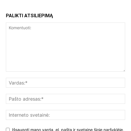
PALIKTI ATSILIEPIMĄ
Išsaugoti mano vardą, el. paštą ir svetainę šioje naršyklėje.