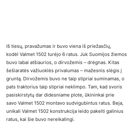
Iš tiesų, pravažumas ir buvo viena iš priežasčių,
kodėl Valmet 1502 turėjo 6 ratus. Juk Suomijos žiemos
buvo labai atšiaurios, o dirvožemis – drėgnas. Kitas
šešiaratės važiuoklės privalumas – mažesnis slėgis į
gruntą. Dirvožemis buvo ne taip stipriai suminamas, o
pats traktorius taip stipriai neklimpo. Tam, kad svoris
pasiskirstytų dar didesniame plote, ūkininkai prie
savo Valmet 1502 montavo sudvigubintus ratus. Beja,
unikali Valmet 1502 konstrukcija leido pakelti galinius
ratus, kai šie buvo nereikalingi.