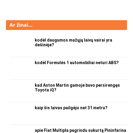
Ar žinai…
kodėl daugumos mažųjų laivų vairai yra
dešinėje?
kodėl Formulės 1 automobiliai neturi ABS?
kad Aston Martin gamoje buvo persirengęs
Toyota iQ?
kaip šis laivas pailgėjo net 31 metru?
apie Fiat Multipla pagrindu sukurtą Pininfarina