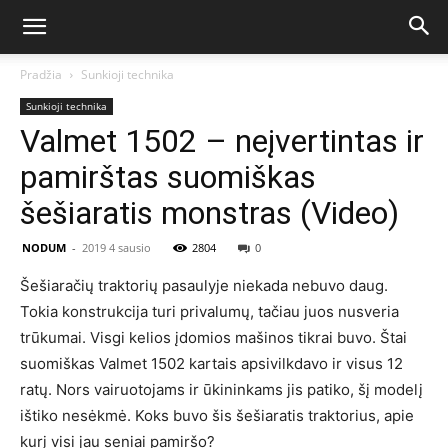
Pradžia
Sunkioji technika
Sunkioji technika
Valmet 1502 – neįvertintas ir
pamirštas suomiškas
šešiaratis monstras (Video)
NODUM
-
2019 4 sausio
2804
0
Šešiaračių traktorių pasaulyje niekada nebuvo daug.
Tokia konstrukcija turi privalumų, tačiau juos nusveria
trūkumai. Visgi kelios įdomios mašinos tikrai buvo. Štai
suomiškas Valmet 1502 kartais apsivilkdavo ir visus 12
ratų. Nors vairuotojams ir ūkininkams jis patiko, šį modelį
ištiko nesėkmė. Koks buvo šis šešiaratis traktorius, apie
kurį visi jau seniai pamiršo?