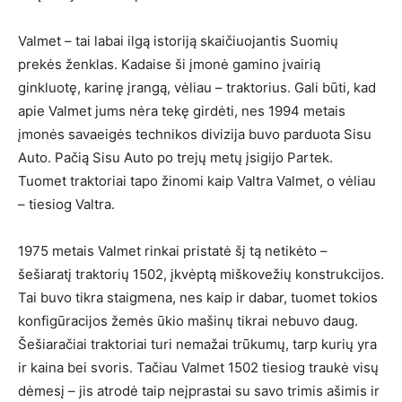
Valmet – tai labai ilgą istoriją skaičiuojantis Suomių
prekės ženklas. Kadaise ši įmonė gamino įvairią
ginkluotę, karinę įrangą, vėliau – traktorius. Gali būti, kad
apie Valmet jums nėra tekę girdėti, nes 1994 metais
įmonės savaeigės technikos divizija buvo parduota Sisu
Auto. Pačią Sisu Auto po trejų metų įsigijo Partek.
Tuomet traktoriai tapo žinomi kaip Valtra Valmet, o vėliau
– tiesiog Valtra.
1975 metais Valmet rinkai pristatė šį tą netikėto –
šešiaratį traktorių 1502, įkvėptą miškovežių konstrukcijos.
Tai buvo tikra staigmena, nes kaip ir dabar, tuomet tokios
konfigūracijos žemės ūkio mašinų tikrai nebuvo daug.
Šešiaračiai traktoriai turi nemažai trūkumų, tarp kurių yra
ir kaina bei svoris. Tačiau Valmet 1502 tiesiog traukė visų
dėmesį – jis atrodė taip neįprastai su savo trimis ašimis ir