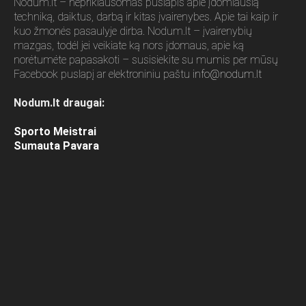
Nodum.lt – nepriklausomas puslapis apie įdomiausią
techniką, daiktus, darbą ir kitas įvairenybes. Apie tai kaip ir
kuo žmonės pasaulyje dirba. Nodum.lt – įvairenybių
mazgas, todėl jei veikiate ką nors įdomaus, apie ką
norėtumėte papasakoti – susisiekite su mumis per mūsų
Facebook puslapį ar elektroniniu paštu
info@nodum.lt
Nodum.lt draugai:
Sporto Meistrai
Sumauta Pavara