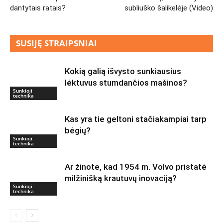
dantytais ratais?
subliuško šalikelėje (Video)
SUSIJĘ STRAIPSNIAI
Kokią galią išvysto sunkiausius
lėktuvus stumdančios mašinos?
Sunkioji
technika
Kas yra tie geltoni stačiakampiai tarp
bėgių?
Sunkioji
technika
Ar žinote, kad 1954 m. Volvo pristatė
milžinišką krautuvų inovaciją?
Sunkioji
technika