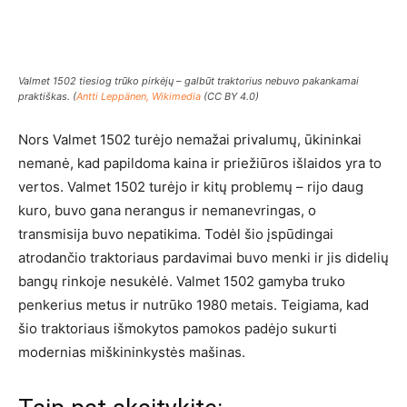
Valmet 1502 tiesiog trūko pirkėjų – galbūt traktorius nebuvo pakankamai
praktiškas. (
Antti Leppänen, Wikimedia
(CC BY 4.0)
Nors Valmet 1502 turėjo nemažai privalumų, ūkininkai
nemanė, kad papildoma kaina ir priežiūros išlaidos yra to
vertos. Valmet 1502 turėjo ir kitų problemų – rijo daug
kuro, buvo gana nerangus ir nemanevringas, o
transmisija buvo nepatikima. Todėl šio įspūdingai
atrodančio traktoriaus pardavimai buvo menki ir jis didelių
bangų rinkoje nesukėlė. Valmet 1502 gamyba truko
penkerius metus ir nutrūko 1980 metais. Teigiama, kad
šio traktoriaus išmokytos pamokos padėjo sukurti
modernias miškininkystės mašinas.