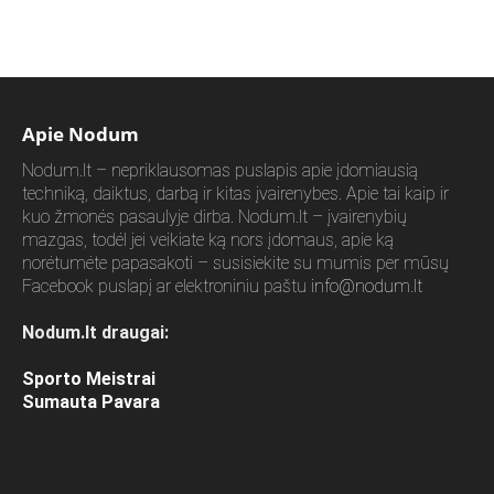
Apie Nodum
Nodum.lt – nepriklausomas puslapis apie įdomiausią
techniką, daiktus, darbą ir kitas įvairenybes. Apie tai kaip ir
kuo žmonės pasaulyje dirba. Nodum.lt – įvairenybių
mazgas, todėl jei veikiate ką nors įdomaus, apie ką
norėtumėte papasakoti – susisiekite su mumis per mūsų
Facebook puslapį ar elektroniniu paštu
info@nodum.lt
Nodum.lt draugai:
Sporto Meistrai
Sumauta Pavara