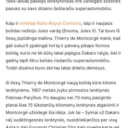
1984-aisias pašėlęs lenktyninikas link Senegalo sostinės
pasuko su savo dizaino šešiaračiu superautomobiliu.
Kaip ir
minėtas Rolls-Royce Corniche
, taip ir naujasis
bolidas nešiojo Jules vardą (žinoma, Jules II). Tai buvo iš
tiesų įspūdinga mašina. Thierry de Montcorgé manė, kad
gali sukurti ypatingai tvirtą ir patvarų pikapo formos
bolidą, kuris ne tik būtų labai pajėgus Dakaro ralyje, bet ir
galėtų tapti tikru keliais riedančiu superautomobiliu.
Todėl dizainui buvo skirtas labai didelis dėmesys.
Iš tiesų Thierry de Montcorgé naują bolidą kūrė kitoms
lenktynėms. 1907 metais įvyko pirmosios lenktynės
Pekinas-Paryžius. Po daugiau nei 70 metų pasigirdo
planai šias 15 tūkstančių kilometrų lenktynes atgaivinti ir
Montcorgé užsidegė šia idėja. Juk tai – žymiai už Dakaro
ralį sudėtingesnės lenktynės, nusidriekiančios per visą
Aziją ir dalį Europos! Christian Dior kaip praeitą kartą vėl