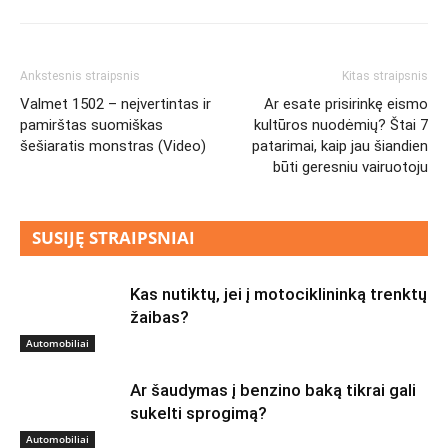
Ankstesnis straipsnis
Kitas straipsnis
Valmet 1502 – neįvertintas ir
Ar esate prisirinkę eismo
pamirštas suomiškas
kultūros nuodėmių? Štai 7
šešiaratis monstras (Video)
patarimai, kaip jau šiandien
būti geresniu vairuotoju
SUSIJĘ STRAIPSNIAI
Kas nutiktų, jei į motociklininką trenktų
žaibas?
Automobiliai
Ar šaudymas į benzino baką tikrai gali
sukelti sprogimą?
Automobiliai