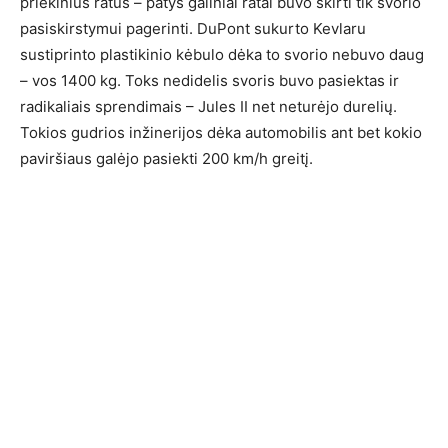
priekinius ratus – patys galiniai ratai buvo skirti tik svorio
pasiskirstymui pagerinti. DuPont sukurto Kevlaru
sustiprinto plastikinio kėbulo dėka to svorio nebuvo daug
– vos 1400 kg. Toks nedidelis svoris buvo pasiektas ir
radikaliais sprendimais – Jules II net neturėjo durelių.
Tokios gudrios inžinerijos dėka automobilis ant bet kokio
paviršiaus galėjo pasiekti 200 km/h greitį.