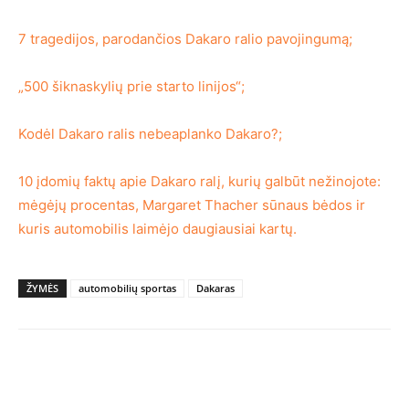
7 tragedijos, parodančios Dakaro ralio pavojingumą;
„500 šiknaskylių prie starto linijos“;
Kodėl Dakaro ralis nebeaplanko Dakaro?;
10 įdomių faktų apie Dakaro ralį, kurių galbūt nežinojote:
mėgėjų procentas, Margaret Thacher sūnaus bėdos ir
kuris automobilis laimėjo daugiausiai kartų.
ŽYMĖS
automobilių sportas
Dakaras