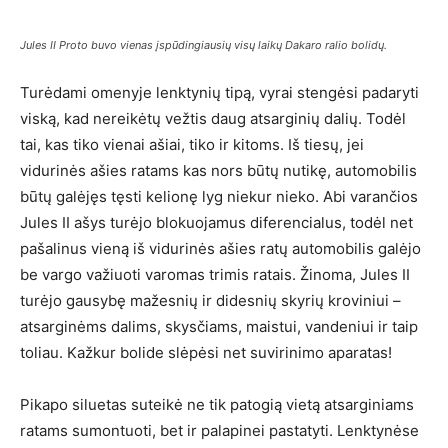
Jules II Proto buvo vienas įspūdingiausių visų laikų Dakaro ralio bolidų.
Turėdami omenyje lenktynių tipą, vyrai stengėsi padaryti
viską, kad nereikėtų vežtis daug atsarginių dalių. Todėl
tai, kas tiko vienai ašiai, tiko ir kitoms. Iš tiesų, jei
vidurinės ašies ratams kas nors būtų nutikę, automobilis
būtų galėjęs tęsti kelionę lyg niekur nieko. Abi varančios
Jules II ašys turėjo blokuojamus diferencialus, todėl net
pašalinus vieną iš vidurinės ašies ratų automobilis galėjo
be vargo važiuoti varomas trimis ratais. Žinoma, Jules II
turėjo gausybę mažesnių ir didesnių skyrių kroviniui –
atsarginėms dalims, skysčiams, maistui, vandeniui ir taip
toliau. Kažkur bolide slėpėsi net suvirinimo aparatas!
Pikapo siluetas suteikė ne tik patogią vietą atsarginiams
ratams sumontuoti, bet ir palapinei pastatyti. Lenktynėse