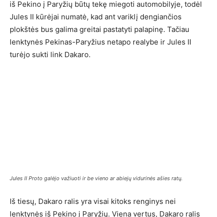
iš Pekino į Paryžių būtų tekę miegoti automobilyje, todėl
Jules II kūrėjai numatė, kad ant variklį dengiančios
plokštės bus galima greitai pastatyti palapinę. Tačiau
lenktynės Pekinas-Paryžius netapo realybe ir Jules II
turėjo sukti link Dakaro.
Jules II Proto galėjo važiuoti ir be vieno ar abiejų vidurinės ašies ratų.
Iš tiesų, Dakaro ralis yra visai kitoks renginys nei
lenktynės iš Pekino į Paryžių. Viena vertus, Dakaro ralis