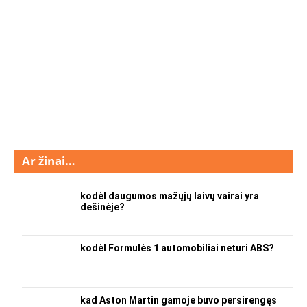
Ar žinai…
kodėl daugumos mažųjų laivų vairai yra
dešinėje?
kodėl Formulės 1 automobiliai neturi ABS?
kad Aston Martin gamoje buvo persirengęs