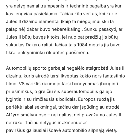
yra nelyginamai trumpesnis ir techninė pagalba yra kur
kas lengviau pasiekiama. Tačiau kita vertus, kai kurie
Jules II dizaino elementai (kaip ta miegojimui skirta
palapinė) dabar buvo nebereikalingi. Sunku pasakyti, ar
Jules II būtų buvęs kitoks, jei nuo pat pradžių jis būtų
sukurtas Dakaro raliui, tačiau tais 1984 metais jis buvo
tikra lenktynininkų rikiuotės puošmena.
Automobilių sporto gerbėjai negalėjo atsigrožėti Jules II
dizainu, kuris atrodė tarsi įkvėptas kokio nors fantastinio
filmo. V8 variklis riaumojo tarsi bandydamas įbauginti
priešininkus, o greičiu šis superautomobilis galėjo
lygintis ir su rimčiausiais bolidais. Europos ruožą jis
perlėkė labai sėkmingai, tačiau dar įspūdingiau atrodė
Alžyro smėlynuose – nei galios, nei pravažumo Jules II
netrūko. Tačiau nelygus ir akmenuotas
paviršius galiausiai išdavė automobilio silpnąją vietą.