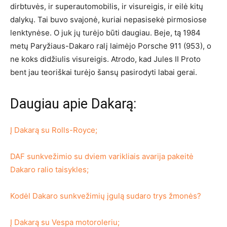
dirbtuvės, ir superautomobilis, ir visureigis, ir eilė kitų
dalykų. Tai buvo svajonė, kuriai nepasisekė pirmosiose
lenktynėse. O juk jų turėjo būti daugiau. Beje, tą 1984
metų Paryžiaus-Dakaro ralį laimėjo Porsche 911 (953), o
ne koks didžiulis visureigis. Atrodo, kad Jules II Proto
bent jau teoriškai turėjo šansų pasirodyti labai gerai.
Daugiau apie Dakarą:
Į Dakarą su Rolls-Royce;
DAF sunkvežimio su dviem varikliais avarija pakeitė
Dakaro ralio taisykles;
Kodėl Dakaro sunkvežimių įgulą sudaro trys žmonės?
Į Dakarą su Vespa motoroleriu;