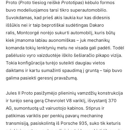
Proto (
Proto
tiesiog reiškė
Prototipas
) kėbulo formos
buvo modeliuojamos tarsi tikro superautomobilio.
Suvokdamas, kad prieš akis laukia kur kas didesnis
iššūkis nei ir taip beprotiškai sudėtingas Dakaro
ralis, Montcorgé norėjo sukurti automobilį, kuris būtų
kiek įmanoma labiau auonomiškas – juk mechanikų
komanda tokių lenktynių metu ne visada gali padėti. Todėl
pašėlusio vyro vaizduotėje iškilo šešiaračio pikapo vizija.
Tokia konfigūracija turėjo suteikti daugiau vietos
daiktams ir kartu sumažinti spaudimą į gruntą – taip buvo
galima pasiekti geresnį pravažumą.
Jules II Proto pasižymėjo plieninių vamzdžių konstrukcija
ir turėjo seną gerą Chevrolet V8 variklį, išvystantį 370
AG, sumontuotą už vairuotojo kabinos. Stiprus ir
patikimas variklis per penkių pavarų mechaninę
transmisiją, pasiskolintą iš Porsche 935, suko tik keturis