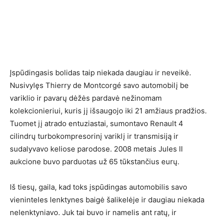
Įspūdingasis bolidas taip niekada daugiau ir neveikė.
Nusivylęs Thierry de Montcorgé savo automobilį be
variklio ir pavarų dėžės pardavė nežinomam
kolekcionieriui, kuris jį išsaugojo iki 21 amžiaus pradžios.
Tuomet jį atrado entuziastai, sumontavo Renault 4
cilindrų turbokompresorinį variklį ir transmisiją ir
sudalyvavo keliose parodose. 2008 metais Jules II
aukcione buvo parduotas už 65 tūkstančius eurų.
Iš tiesų, gaila, kad toks įspūdingas automobilis savo
vieninteles lenktynes baigė šalikelėje ir daugiau niekada
nelenktyniavo. Juk tai buvo ir namelis ant ratų, ir