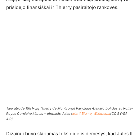
prisidėjo finansiškai ir Thierry pasiraitojo rankoves.
Taip atrodė 1981-ųjų Thierry de Montcorgé Paryžiaus-Dakaro bolidas su Rolls-
Royce Corniche kėbulu – pirmasis Jules (
Matti Blume, Wikimedia
(CC BY-SA
4.0)
Dizainui buvo skiriamas toks didelis dėmesys, kad Jules II