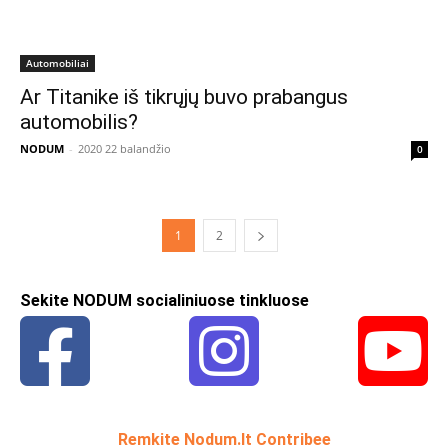
Automobiliai
Ar Titanike iš tikrųjų buvo prabangus
automobilis?
NODUM
-
2020 22 balandžio
0
1
2
Sekite NODUM socialiniuose tinkluose
Remkite Nodum.lt Contribee