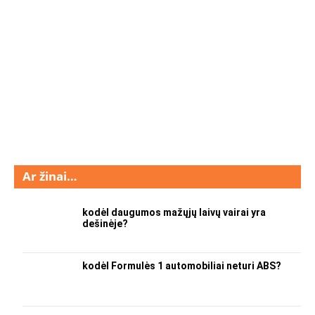
Ar žinai…
kodėl daugumos mažųjų laivų vairai yra
dešinėje?
kodėl Formulės 1 automobiliai neturi ABS?