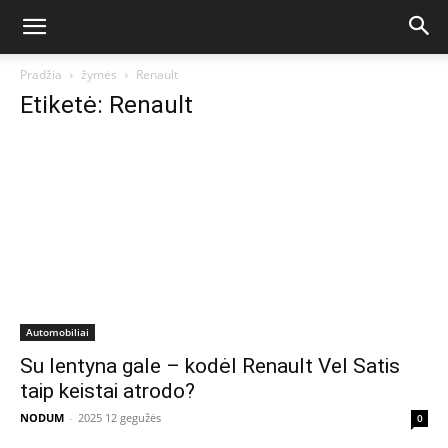
Pradžia
žymės
Renault
Etiketė: Renault
Automobiliai
Su lentyna gale – kodėl Renault Vel Satis
taip keistai atrodo?
NODUM
-
2025 12 gegužės
0