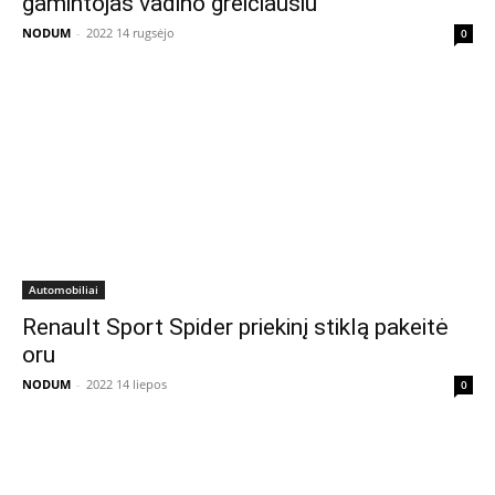
gamintojas vadino greičiausiu
NODUM
-
2022 14 rugsėjo
0
Automobiliai
Renault Sport Spider priekinį stiklą pakeitė
oru
NODUM
-
2022 14 liepos
0