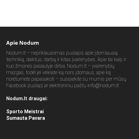
Apie Nodum
Nodum.lt – nepriklausomas puslapis apie įdomiausią
techniką, daiktus, darbą ir kitas įvairenybes. Apie tai kaip ir
kuo žmonės pasaulyje dirba. Nodum.lt – įvairenybių
mazgas, todėl jei veikiate ką nors įdomaus, apie ką
norėtumėte papasakoti – susisiekite su mumis per mūsų
Facebook puslapį ar elektroniniu paštu
info@nodum.lt
Nodum.lt draugai:
Sporto Meistrai
Sumauta Pavara