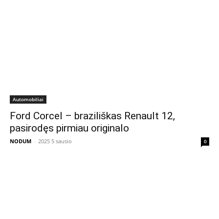
Automobiliai
Ford Corcel – braziliškas Renault 12,
pasirodęs pirmiau originalo
NODUM
-
2025 5 sausio
0