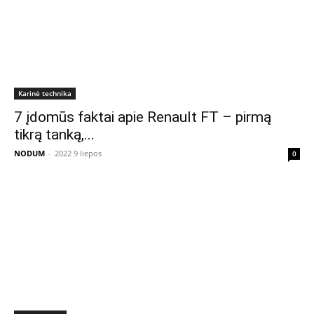
Karinė technika
7 įdomūs faktai apie Renault FT – pirmą
tikrą tanką,...
NODUM
-
2022 9 liepos
0