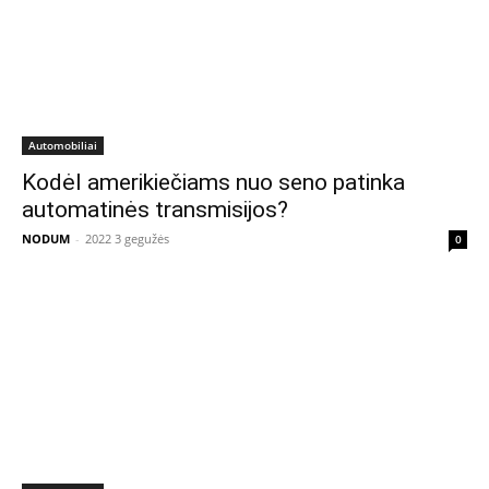
Automobiliai
Kodėl amerikiečiams nuo seno patinka
automatinės transmisijos?
NODUM
-
2022 3 gegužės
0