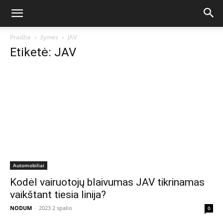
Pradžia
žymės
JAV
Etiketė: JAV
Automobiliai
Kodėl vairuotojų blaivumas JAV tikrinamas
vaikštant tiesia linija?
NODUM
-
2023 2 spalio
0