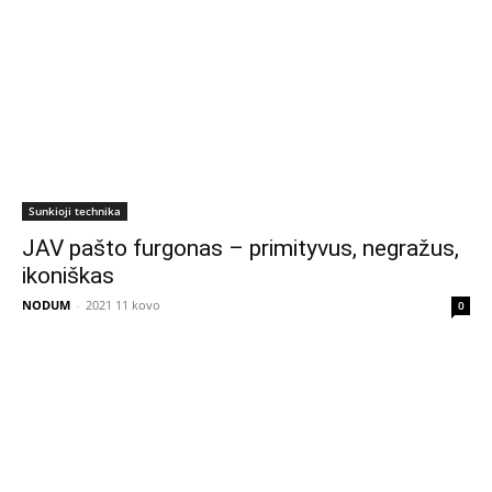
Sunkioji technika
JAV pašto furgonas – primityvus, negražus,
ikoniškas
NODUM
-
2021 11 kovo
0