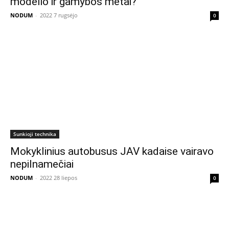
modelio ir gamybos metai?
NODUM
-
2022 7 rugsėjo
0
Sunkioji technika
Mokyklinius autobusus JAV kadaise vairavo
nepilnamečiai
NODUM
-
2022 28 liepos
0