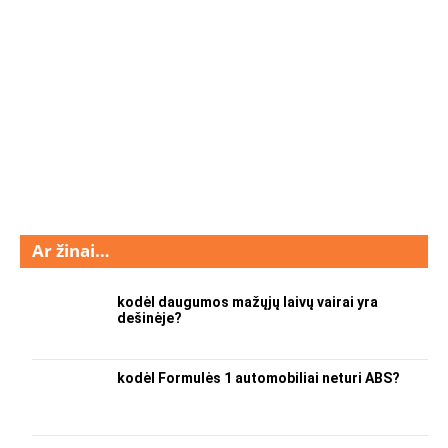
Ar žinai…
kodėl daugumos mažųjų laivų vairai yra
dešinėje?
kodėl Formulės 1 automobiliai neturi ABS?