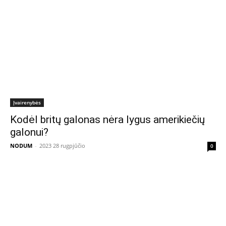
Įvairenybės
Kodėl britų galonas nėra lygus amerikiečių
galonui?
NODUM
-
2023 28 rugpjūčio
0