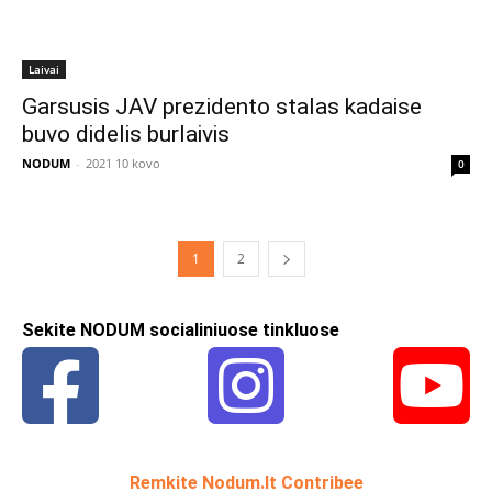
Laivai
Garsusis JAV prezidento stalas kadaise
buvo didelis burlaivis
NODUM
-
2021 10 kovo
0
1
2
Sekite NODUM socialiniuose tinkluose
Remkite Nodum.lt Contribee