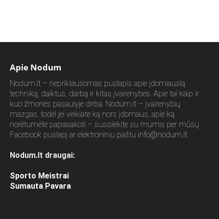
Apie Nodum
Nodum.lt – nepriklausomas puslapis apie įdomiausią
techniką, daiktus, darbą ir kitas įvairenybes. Apie tai kaip ir
kuo žmonės pasaulyje dirba. Nodum.lt – įvairenybių
mazgas, todėl jei veikiate ką nors įdomaus, apie ką
norėtumėte papasakoti – susisiekite su mumis per mūsų
Facebook puslapį ar elektroniniu paštu
info@nodum.lt
Nodum.lt draugai:
Sporto Meistrai
Sumauta Pavara